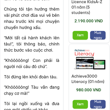
Licence KidsA-Z
01 năm (5
Chúng tôi tận hưởng thêm
students)
vài phút chơi đùa vui vẻ bên
2.190.000 VND
nhau trước khi mọi chuyện
chuyển hướng xấu.
Mua
Xem
“Mời tất cả hành khách lên
ngay
tàu!”, tôi thông báo, chính
thức bước vào cuộc chơi.
“Khôôôôông! Con phải là
người nói câu đó chứ”.
Achieve3000
Tôi đứng lên khỏi đoàn tàu.
Literacy (01 năm)
“Khôôôôông! Tàu vẫn đang
980.000 VND
chạy cơ mà!”
Mua
Tôi lại ngồi xuống và đưa
Xem
ngay
con một chiếc vé khác.