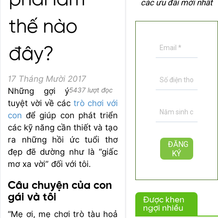
phải làm
các ưu đãi mới nhất
thế nào
đây?
17 Tháng Mười 2017
Những gợi ý
5437 lượt đọc
tuyệt vời về các
trò chơi với
con
để giúp con phát triển
các kỹ năng cần thiết và tạo
ra những hồi ức tuổi thơ
đẹp đẽ dường như là “giấc
mơ xa vời” đối với tôi.
Câu chuyện của con
gái và tôi
Được khen
ngợi nhiều
“Mẹ ơi, mẹ chơi trò tàu hoả