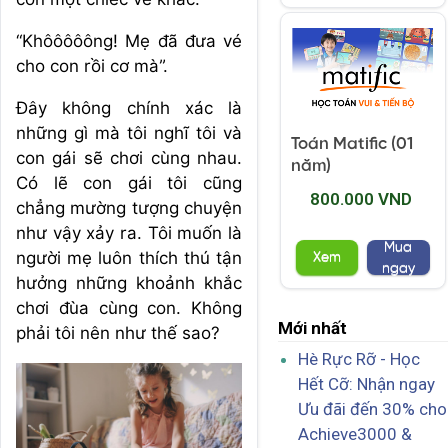
“Khôôôôông! Mẹ đã đưa vé
cho con rồi cơ mà”.
Đây không chính xác là
những gì mà tôi nghĩ tôi và
Toán Matific (01
con gái sẽ chơi cùng nhau.
năm)
Có lẽ con gái tôi cũng
800.000 VND
chẳng mường tượng chuyện
như vậy xảy ra. Tôi muốn là
Mua
người mẹ luôn thích thú tận
Xem
ngay
hưởng những khoảnh khắc
chơi đùa cùng con. Không
Mới nhất
phải tôi nên như thế sao?
Hè Rực Rỡ - Học
Hết Cỡ: Nhận ngay
Ưu đãi đến 30% cho
Achieve3000 &