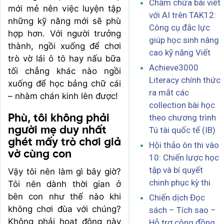
Chấm chữa bài viết
mới mẻ nên việc luyện tập
với AI trên TAK12:
những kỹ năng mới sẽ phù
Công cụ đắc lực
hợp hơn. Với người trưởng
giúp học sinh nâng
thành, ngồi xuống để chơi
cao kỹ năng Viết
trò vờ lái ô tô hay nấu bữa
Achieve3000
tối chẳng khác nào ngồi
Literacy chính thức
xuống để học bảng chữ cái
ra mắt các
– nhàm chán kinh lên được!
collection bài học
theo chương trình
Phù, tôi không phải
người mẹ duy nhất
Tú tài quốc tế (IB)
ghét mấy trò chơi giả
Hội thảo ôn thi vào
vờ cùng con
10: Chiến lược học
tập và bí quyết
Vậy tôi nên làm gì bây giờ?
chinh phục kỳ thi
Tôi nên dành thời gian ở
bên con như thế nào khi
Chiến dịch Đọc
không chơi đùa với chúng?
sách – Tích sao –
Không phải hoạt động này
Hỗ trợ cộng đồng