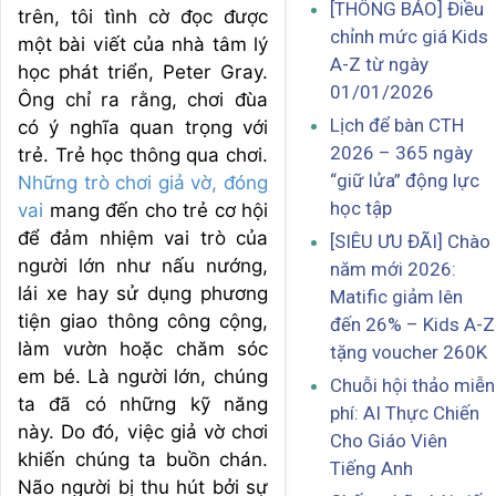
[THÔNG BÁO] Điều
trên, tôi tình cờ đọc được
chỉnh mức giá Kids
một bài viết của nhà tâm lý
A-Z từ ngày
học phát triển, Peter Gray.
01/01/2026
Ông chỉ ra rằng, chơi đùa
Lịch để bàn CTH
có ý nghĩa quan trọng với
2026 – 365 ngày
trẻ. Trẻ học thông qua chơi.
“giữ lửa” động lực
Những trò chơi giả vờ, đóng
học tập
vai
mang đến cho trẻ cơ hội
để đảm nhiệm vai trò của
[SIÊU ƯU ĐÃI] Chào
người lớn như nấu nướng,
năm mới 2026:
lái xe hay sử dụng phương
Matific giảm lên
tiện giao thông công cộng,
đến 26% – Kids A-Z
làm vườn hoặc chăm sóc
tặng voucher 260K
em bé. Là người lớn, chúng
Chuỗi hội thảo miễn
ta đã có những kỹ năng
phí: AI Thực Chiến
này. Do đó, việc giả vờ chơi
Cho Giáo Viên
khiến chúng ta buồn chán.
Tiếng Anh
Não người bị thu hút bởi sự