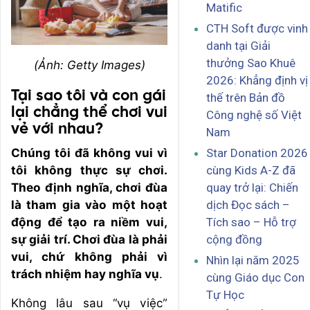
Matific
CTH Soft được vinh
danh tại Giải
thưởng Sao Khuê
(Ảnh: Getty Images)
2026: Khẳng định vị
Tại sao tôi và con gái
thế trên Bản đồ
lại chẳng thể chơi vui
Công nghệ số Việt
vẻ với nhau?
Nam
Star Donation 2026
Chúng tôi đã không vui vì
cùng Kids A-Z đã
tôi không thực sự chơi.
quay trở lại: Chiến
Theo định nghĩa, chơi đùa
dịch Đọc sách –
là tham gia vào một hoạt
Tích sao – Hỗ trợ
động để tạo ra niềm vui,
cộng đồng
sự giải trí. Chơi đùa là phải
vui, chứ không phải vì
Nhìn lại năm 2025
trách nhiệm hay nghĩa vụ
.
cùng Giáo dục Con
Tự Học
Không lâu sau “vụ việc”