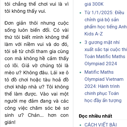
giá 300K
tôi chẳng thể chơi vui là vì
tôi không thấy vui.
Từ 1/1/2025: Điều
chỉnh giá bộ sản
Đơn giản thôi nhưng cuộc
phẩm học tiếng Anh
sống luôn biến đổi. Có vài
Kids A-Z
thứ tôi biết mình không thể
3 gương mặt nhí
làm với niềm vui và do đó,
xuất sắc tại cuộc thi
tôi sẽ từ chối tham gia cùng
Toán Matific Maths
con mà không hề cảm thấy
Olympiad 2024
có lỗi. Giả vờ chúng tôi là
Matific Maths
mèo ư? Không đâu. Lái xe ô
Olympiad Vietnam
tô đồ chơi hoặc tàu hoả đồ
2024: Hành trình
chơi khắp nhà ư? Tôi không
chinh phục Toán
thể làm được. Vào vai một
học đầy ấn tượng
người mẹ đảm đang và các
công việc chăm sóc bé sơ
sinh ư? Chán… hơn con
Đọc nhiều nhất
gián!
CÁCH VIẾT BÀI