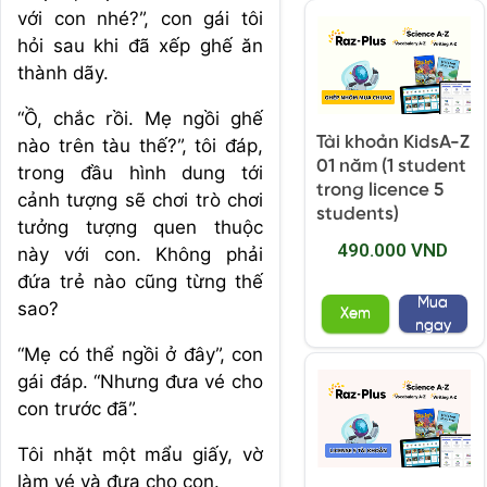
với con nhé?”, con gái tôi
hỏi sau khi đã xếp ghế ăn
thành dãy.
“Ồ, chắc rồi. Mẹ ngồi ghế
Tài khoản KidsA-Z
nào trên tàu thế?”, tôi đáp,
01 năm (1 student
trong đầu hình dung tới
trong licence 5
cảnh tượng sẽ chơi trò chơi
students)
tưởng tượng quen thuộc
490.000 VND
này với con. Không phải
đứa trẻ nào cũng từng thế
Mua
sao?
Xem
ngay
“Mẹ có thể ngồi ở đây”, con
gái đáp. “Nhưng đưa vé cho
con trước đã”.
Tôi nhặt một mẩu giấy, vờ
làm vé và đưa cho con.