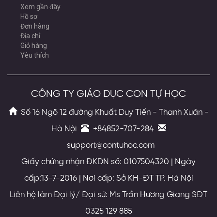
Xem gần đây
Hồ sơ
Đơn hàng
Địa chỉ
Giỏ hàng
Yêu thích
CÔNG TY GIÁO DỤC CON TỰ HỌC
Số 16 Ngõ 12 đường Khuất Duy Tiến - Thanh Xuân -
Hà Nội
+84852-707-284
support@contuhoc.com
Giấy chứng nhận ĐKDN số: 0107504320 | Ngày
cấp:13-7-2016 | Nơi cấp: Sở KH-ĐT TP. Hà Nội
Liên hệ làm Đại lý/ Đại sứ: Ms Trần Hương Giang SĐT
0325 129 885