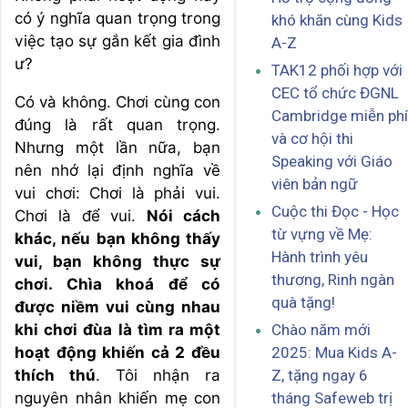
có ý nghĩa quan trọng trong
khó khăn cùng Kids
việc tạo sự gắn kết gia đình
A-Z
ư?
TAK12 phối hợp với
CEC tổ chức ĐGNL
Có và không. Chơi cùng con
Cambridge miễn phí
đúng là rất quan trọng.
và cơ hội thi
Nhưng một lần nữa, bạn
Speaking với Giáo
nên nhớ lại định nghĩa về
viên bản ngữ
vui chơi: Chơi là phải vui.
Cuộc thi Đọc - Học
Chơi là để vui.
Nói cách
từ vựng về Mẹ:
khác, nếu bạn không thấy
Hành trình yêu
vui, bạn không thực sự
thương, Rinh ngàn
chơi. Chìa khoá để có
quà tặng!
được niềm vui cùng nhau
Chào năm mới
khi chơi đùa là tìm ra một
2025: Mua Kids A-
hoạt động khiến cả 2 đều
Z, tặng ngay 6
thích thú
. Tôi nhận ra
tháng Safeweb trị
nguyên nhân khiến mẹ con