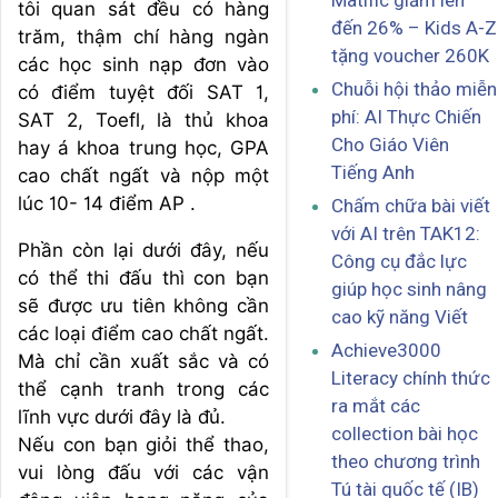
Matific giảm lên
tôi quan sát đều có hàng
đến 26% – Kids A-Z
trăm, thậm chí hàng ngàn
tặng voucher 260K
các học sinh nạp đơn vào
Chuỗi hội thảo miễn
có điểm tuyệt đối SAT 1,
phí: AI Thực Chiến
SAT 2, Toefl, là thủ khoa
Cho Giáo Viên
hay á khoa trung học, GPA
Tiếng Anh
cao chất ngất và nộp một
lúc 10- 14 điểm AP .
Chấm chữa bài viết
với AI trên TAK12:
Phần còn lại dưới đây, nếu
Công cụ đắc lực
có thể thi đấu thì con bạn
giúp học sinh nâng
sẽ được ưu tiên không cần
cao kỹ năng Viết
các loại điểm cao chất ngất.
Achieve3000
Mà chỉ cần xuất sắc và có
Literacy chính thức
thể cạnh tranh trong các
ra mắt các
lĩnh vực dưới đây là đủ.
collection bài học
Nếu con bạn giỏi thể thao,
theo chương trình
vui lòng đấu với các vận
Tú tài quốc tế (IB)