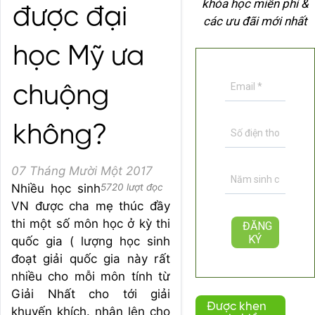
khóa học miễn phí &
được đại
các ưu đãi mới nhất
học Mỹ ưa
chuộng
không?
07 Tháng Mười Một 2017
Nhiều học sinh
5720 lượt đọc
VN được cha mẹ thúc đầy
thi một số môn học ở kỳ thi
quốc gia ( lượng học sinh
đoạt giải quốc gia này rất
nhiều cho mỗi môn tính từ
Giải Nhất cho tới giải
Được khen
khuyến khích. nhân lên cho