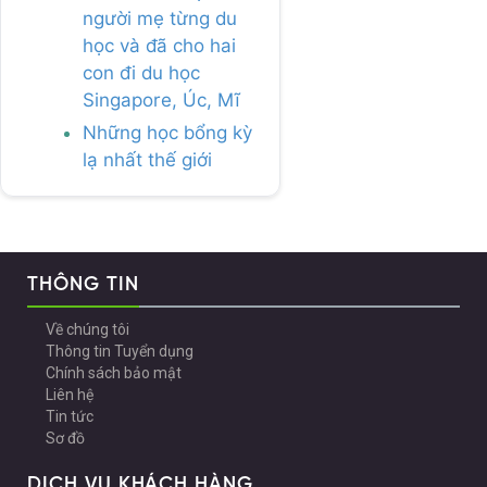
người mẹ từng du
học và đã cho hai
con đi du học
Singapore, Úc, Mĩ
Những học bổng kỳ
lạ nhất thế giới
THÔNG TIN
Về chúng tôi
Thông tin Tuyển dụng
Chính sách bảo mật
Liên hệ
Tin tức
Sơ đồ
DỊCH VỤ KHÁCH HÀNG