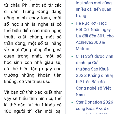
loại sách mới cùng
từ châu Phi, một số từ các
nhiều cải tiến quan
di dân Trung Đông đang
trọng
gồng mình chạy loạn, một
Hè Rực Rỡ - Học
số học sinh là nghệ sĩ có
Hết Cỡ: Nhận ngay
thể biểu diễn các môn nghệ
Ưu đãi đến 30% cho
thuật xuất chúng, một số
Achieve3000 &
thần đồng, một số tài năng
Matific
về hoạt động cộng đồng, và
quan trọng nhất, một số
CTH Soft được vinh
học sinh con nhà giàu sụ,
danh tại Giải
có thể hiến tặng ngay cho
thưởng Sao Khuê
trường những khoản tiền
2026: Khẳng định vị
khủng, cỡ vài triệu usd.
thế trên Bản đồ
Công nghệ số Việt
Và bạn cứ tính xác xuất như
Nam
vậy sẽ hiểu tình hình cụ thể
Star Donation 2026
là thế nào. Ví dụ 1 khóa có
cùng Kids A-Z đã
100 người thì cần mỗi loại