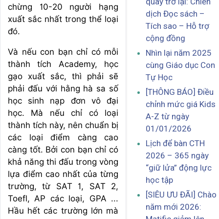
quay trở lại: Chiến
chừng 10-20 người hạng
dịch Đọc sách –
xuất sắc nhất trong thể loại
Tích sao – Hỗ trợ
đó.
cộng đồng
Và nếu con bạn chỉ có mỗi
Nhìn lại năm 2025
thành tích Academy, học
cùng Giáo dục Con
gạo xuất sắc, thì phải sẽ
Tự Học
phải đấu với hằng hà sa số
[THÔNG BÁO] Điều
học sinh nạp đơn vô đại
chỉnh mức giá Kids
học. Mà nếu chỉ có loại
A-Z từ ngày
thành tích này, nên chuẩn bị
01/01/2026
các loại điểm càng cao
Lịch để bàn CTH
càng tốt. Bởi con bạn chỉ có
2026 – 365 ngày
khả năng thi đấu trong vòng
“giữ lửa” động lực
lựa điểm cao nhất của từng
học tập
trường, từ SAT 1, SAT 2,
[SIÊU ƯU ĐÃI] Chào
Toefl, AP các loại, GPA ...
năm mới 2026:
Hầu hết các trường lớn mà