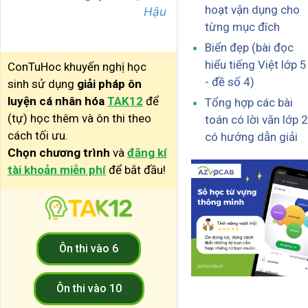
hoạt vận dụng cho
Hậu
từng mục đích
Biển đẹp (bài đọc
hiểu tiếng Việt lớp 5
ConTuHoc khuyến nghị học
- đề số 4)
sinh sử dụng
giải pháp ôn
luyện cá nhân hóa
TAK12
để
Tổng hợp các bài
(tự) học thêm và ôn thi theo
toán có lời văn lớp 2
cách tối ưu.
có hướng dẫn giải
Chọn chương trình
và
đăng kí
tài khoản miễn phí
để bắt đầu!
Ôn thi vào 6
Ôn thi vào 10