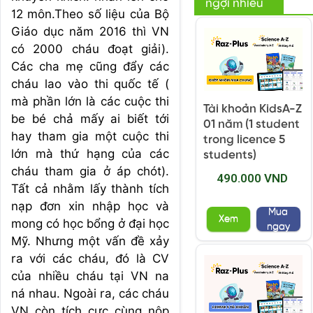
ngợi nhiều
12 môn.Theo số liệu của Bộ
Giáo dục năm 2016 thì VN
có 2000 cháu đoạt giải).
Các cha mẹ cũng đẩy các
cháu lao vào thi quốc tế (
mà phần lớn là các cuộc thi
Tài khoản KidsA-Z
be bé chả mấy ai biết tới
01 năm (1 student
hay tham gia một cuộc thi
trong licence 5
lớn mà thứ hạng của các
students)
cháu tham gia ở áp chót).
490.000 VND
Tất cả nhằm lấy thành tích
nạp đơn xin nhập học và
Mua
Xem
mong có học bổng ở đại học
ngay
Mỹ. Nhưng một vấn đề xảy
ra với các cháu, đó là CV
của nhiều cháu tại VN na
ná nhau. Ngoài ra, các cháu
VN còn tích cực cùng nộp