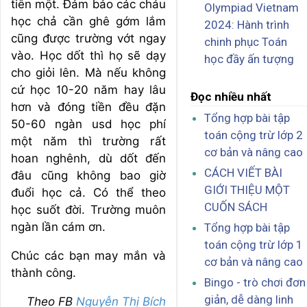
tiên một. Đảm bảo các cháu
Olympiad Vietnam
học chả cần ghê gớm lắm
2024: Hành trình
cũng được trường vớt ngay
chinh phục Toán
vào. Học dốt thì họ sẽ dạy
học đầy ấn tượng
cho giỏi lên. Mà nếu không
cứ học 10-20 năm hay lâu
Đọc nhiều nhất
hơn và đóng tiền đều đặn
Tổng hợp bài tập
50-60 ngàn usd học phí
toán cộng trừ lớp 2
một năm thì trường rất
cơ bản và nâng cao
hoan nghênh, dù dốt đến
CÁCH VIẾT BÀI
đâu cũng không bao giờ
GIỚI THIỆU MỘT
đuổi học cả. Có thể theo
CUỐN SÁCH
học suốt đời. Trường muôn
ngàn lần cám ơn.
Tổng hợp bài tập
toán cộng trừ lớp 1
Chúc các bạn may mắn và
cơ bản và nâng cao
thành công.
Bingo - trò chơi đơn
giản, dễ dàng linh
Theo FB
Nguyễn Thị Bích