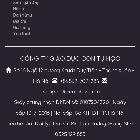
Xem gần đây
Hồ sơ
Đơn hàng
Địa chỉ
Giỏ hàng
Yêu thích
CÔNG TY GIÁO DỤC CON TỰ HỌC
Số 16 Ngõ 12 đường Khuất Duy Tiến - Thanh Xuân -
Hà Nội
+84852-707-284
support@contuhoc.com
Giấy chứng nhận ĐKDN số: 0107504320 | Ngày
cấp:13-7-2016 | Nơi cấp: Sở KH-ĐT TP. Hà Nội
Liên hệ làm Đại lý/ Đại sứ: Ms Trần Hương Giang SĐT
0325 129 885