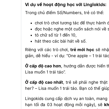
Ví dụ về hoạt động học với Linglokids:
Trong chủ điểm Số/Numbers, trẻ có thể:
chơi trò chơi tương tác để thực hành 
đọc hoặc nghe một cuốn sách nói về 
tô chữ số từ 1 đến 10,
hát theo các bài hát về số.
Riêng với các trò chơi,
trẻ mới học
sẽ nhậ
giản, dễ hiểu - ví dụ: “One apple – 1 trái táo
Ở cấp độ cao hơn
, hướng dẫn được hiển t
Lisa muốn 1 trái táo”.
Ở cấp độ cao nhất
, trẻ sẽ phải nghe thật
her? – Lisa muốn 1 trái táo. Bạn có thể giú
Lingokids cung cấp dịch vụ an toàn, mang tí
hạn tối đa 03 hoạt động mỗi ngày), sẽ
kh