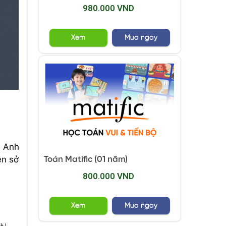
980.000 VND
Xem
Mua ngay
g Anh
ên sở
Toán Matific (01 năm)
800.000 VND
Xem
Mua ngay