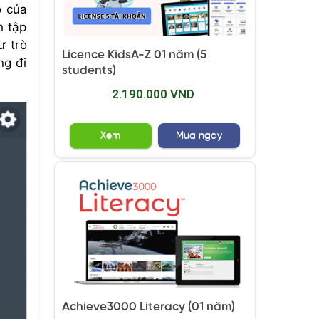
ộ của
h tập
ư trò
Licence KidsA-Z 01 năm (5
ng đi
students)
2.190.000 VND
Xem
Mua ngay
Achieve3000 Literacy (01 năm)