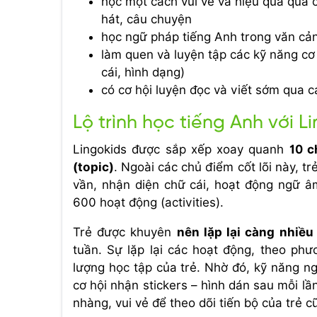
học một cách vui vẻ và hiệu quả qua c
hát, câu chuyện
học ngữ pháp tiếng Anh trong văn cả
làm quen và luyện tập các kỹ năng cơ
cái, hình dạng)
có cơ hội luyện đọc và viết sớm qua c
Lộ trình học tiếng Anh với L
Lingokids được sắp xếp xoay quanh
10 c
(topic)
. Ngoài các chủ điểm cốt lõi này, t
vần, nhận diện chữ cái, hoạt động ngữ â
600 hoạt động (activities).
Trẻ được khuyên
nên lặp lại càng nhiề
tuần. Sự lặp lại các hoạt động, theo phư
lượng học tập của trẻ. Nhờ đó, kỹ năng ng
cơ hội nhận stickers – hình dán sau mỗi l
nhàng, vui vẻ để theo dõi tiến bộ của trẻ c