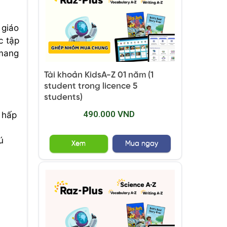
 giáo
c tập
 mang
Tài khoản KidsA-Z 01 năm (1
student trong licence 5
students)
490.000 VND
 hấp
ú
Xem
Mua ngay