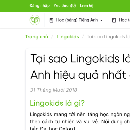
Đăng nhập
Yêu thích
(0)
Liên hệ
Học (bằng) Tiếng Anh
Học t
book
book
Trang chủ
Lingokids
Tại sao Lingokids l
Tại sao Lingokids l
Anh hiệu quả nhất 
31 Tháng Mười 2018
Lingokids là gì?
Lingokids mang tới nền tảng học ngôn ngữ
theo cách tự nhiên và vui vẻ. Nội dung ch
bản Đại học Oxford.