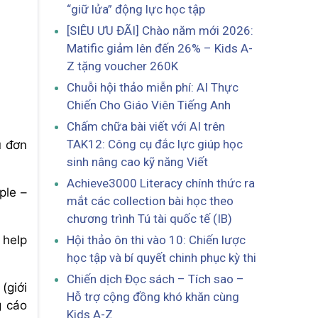
“giữ lửa” động lực học tập
[SIÊU ƯU ĐÃI] Chào năm mới 2026:
Matific giảm lên đến 26% – Kids A-
Z tặng voucher 260K
Chuỗi hội thảo miễn phí: AI Thực
Chiến Cho Giáo Viên Tiếng Anh
Chấm chữa bài viết với AI trên
TAK12: Công cụ đắc lực giúp học
u đơn
sinh nâng cao kỹ năng Viết
Achieve3000 Literacy chính thức ra
ple –
mắt các collection bài học theo
chương trình Tú tài quốc tế (IB)
Hội thảo ôn thi vào 10: Chiến lược
 help
học tập và bí quyết chinh phục kỳ thi
Chiến dịch Đọc sách – Tích sao –
(giới
Hỗ trợ cộng đồng khó khăn cùng
 cáo
Kids A-Z