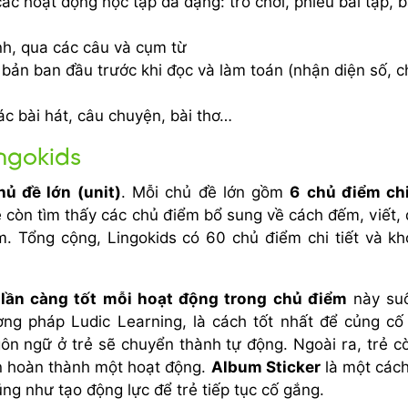
ác hoạt động học tập đa dạng: trò chơi, phiếu bài tập, b
nh, qua các câu và cụm từ
 bản ban đầu trước khi đọc và làm toán (nhận diện số, 
ác bài hát, câu chuyện, bài thơ…
ingokids
hủ đề lớn (unit)
. Mỗi chủ đề lớn gồm
6
chủ điểm chi
rẻ còn tìm thấy các chủ điểm bổ sung về cách đếm, viết,
m. Tổng cộng, Lingokids có 60 chủ điểm chi tiết và k
u lần càng tốt mỗi hoạt động trong chủ điểm
này suố
ơng pháp Ludic Learning, là cách tốt nhất để củng cố
ôn ngữ ở trẻ sẽ chuyển thành tự động. Ngoài ra, trẻ c
ần hoàn thành một hoạt động.
Album Sticker
là một các
ũng như tạo động lực để trẻ tiếp tục cố gắng.