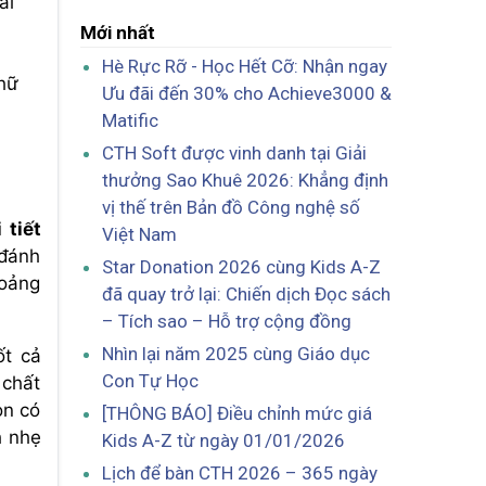
ài
Mới nhất
Hè Rực Rỡ - Học Hết Cỡ: Nhận ngay
chữ
Ưu đãi đến 30% cho Achieve3000 &
Matific
CTH Soft được vinh danh tại Giải
thưởng Sao Khuê 2026: Khẳng định
vị thế trên Bản đồ Công nghệ số
 tiết
Việt Nam
 đánh
Star Donation 2026 cùng Kids A-Z
hoảng
đã quay trở lại: Chiến dịch Đọc sách
– Tích sao – Hỗ trợ cộng đồng
Nhìn lại năm 2025 cùng Giáo dục
t cả
Con Tự Học
 chất
òn có
[THÔNG BÁO] Điều chỉnh mức giá
h nhẹ
Kids A-Z từ ngày 01/01/2026
Lịch để bàn CTH 2026 – 365 ngày