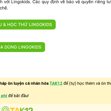
nh với Lingokids. Các quy định về bảo vệ quyền riêng tư
chẽ.
ỂU & HỌC THỬ LINGOKIDS
A DÙNG LINGOKIDS
pháp ôn luyện cá nhân hóa
TAK12
để (tự) học thêm và ôn th
 phí
để bắt đầu!