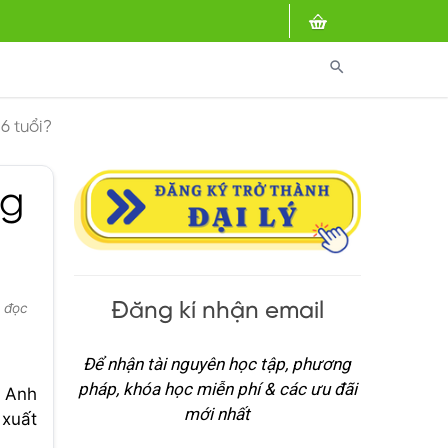
search
6 tuổi?
ng
Đăng kí nhận email
t đọc
Để nhận tài nguyên học tập, phương
pháp, khóa học miễn phí & các ưu đãi
g Anh
mới nhất
 xuất