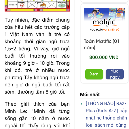
Tuy nhiên, đặc điểm chung
của hầu hết các trường cấp
1 Việt Nam vẫn là trẻ có
khoảng thời gian ngủ trưa
Toán Matific (01
năm)
1,5-2 tiếng. Vì vậy, giờ ngủ
buổi tối thường rơi vào
800.000 VND
khoảng 9 giờ - 10 giờ. Trong
khi đó, trẻ ở nhiều nước
Mua
Xem
phương Tây không ngủ trưa
ngay
nên giờ đi ngủ buổi tối rất
sớm, thường tầm 8 giờ tối.
Mới nhất
[THÔNG BÁO] Raz-
Theo giải thích của bạn
Plus (Kids A-Z) cập
Minh Le: "Mình đã từng
nhật hệ thống phân
sống gần 10 năm ở nước
loại sách mới cùng
ngoài thì thấy rằng với khí