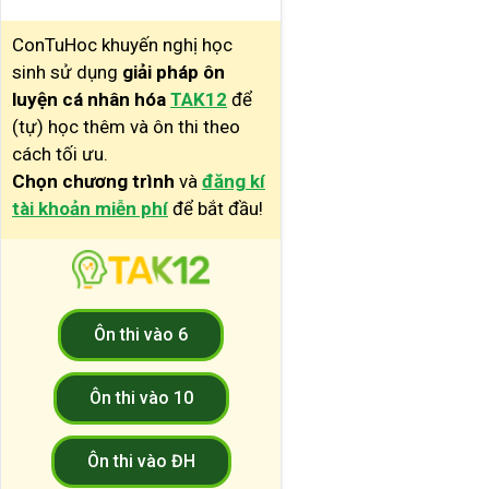
ConTuHoc khuyến nghị học
sinh sử dụng
giải pháp ôn
luyện cá nhân hóa
TAK12
để
(tự) học thêm và ôn thi theo
cách tối ưu.
Chọn chương trình
và
đăng kí
tài khoản miễn phí
để bắt đầu!
Ôn thi vào 6
Ôn thi vào 10
Ôn thi vào ĐH