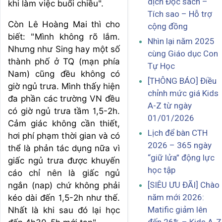
dịch Đọc sách –
khi làm việc buổi chiều".
Tích sao – Hỗ trợ
Còn Lê Hoàng Mai thì cho
cộng đồng
biết: "Mình không rõ lắm.
Nhìn lại năm 2025
Nhưng như Sing hay một số
cùng Giáo dục Con
thành phố ở TQ (mạn phía
Tự Học
Nam) cũng đều không có
[THÔNG BÁO] Điều
giờ ngủ trưa. Mình thấy hiện
chỉnh mức giá Kids
đa phần các trường VN đều
A-Z từ ngày
có giờ ngủ trưa tầm 1,5-2h.
01/01/2026
Cảm giác không cần thiết,
Lịch để bàn CTH
hơi phí phạm thời gian và có
2026 – 365 ngày
thể là phản tác dụng nữa vì
“giữ lửa” động lực
giấc ngủ trưa được khuyến
học tập
cáo chỉ nên là giấc ngủ
[SIÊU ƯU ĐÃI] Chào
ngắn (nap) chứ không phải
năm mới 2026:
kéo dài đến 1,5-2h như thế.
Matific giảm lên
Nhất là khi sau đó lại học