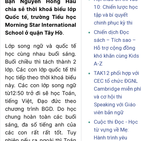
Bạn Nguyen Hong Hau
10: Chiến lược học
chia sẻ thời khoá biểu lớp
tập và bí quyết
Quốc tế, trường Tiểu học
chinh phục kỳ thi
Morning Star International
Chiến dịch Đọc
School ở quận Tây Hồ
.
sách – Tích sao –
Lớp song ngữ và quốc tế
Hỗ trợ cộng đồng
học cùng nhau buổi sáng.
khó khăn cùng Kids
Buổi chiều thì tách thành 2
A-Z
lớp. Các con lớp quốc tế thì
TAK12 phối hợp với
học tiếp theo thời khoá biểu
CEC tổ chức ĐGNL
này. Các con lớp song ngữ
Cambridge miễn phí
từ12:50 trở đi sẽ học Toán,
và cơ hội thi
tiếng Việt, Đạo đức theo
Speaking với Giáo
chương trình BGD. Do học
viên bản ngữ
chung hoàn toàn các buổi
Cuộc thi Đọc - Học
sáng, đa số tiếng anh của
từ vựng về Mẹ:
các con rất rất tốt. Tuy
Hành trình yêu
nhiên nếu ra ngoài thì Toán