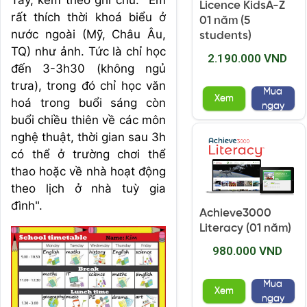
Tây, kèm theo ghi chú: "Em
Licence KidsA-Z
rất thích thời khoá biểu ở
01 năm (5
nước ngoài (Mỹ, Châu Âu,
students)
TQ) như ảnh. Tức là chỉ học
2.190.000 VND
đến 3-3h30 (không ngủ
trưa), trong đó chỉ học văn
Mua
Xem
hoá trong buổi sáng còn
ngay
buổi chiều thiên về các môn
nghệ thuật, thời gian sau 3h
có thể ở trường chơi thể
thao hoặc về nhà hoạt động
theo lịch ở nhà tuỳ gia
đình".
Achieve3000
Literacy (01 năm)
980.000 VND
Mua
Xem
ngay