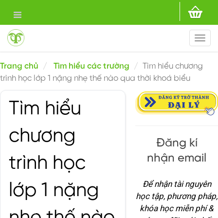
Togg
navi
Trang chủ
Tìm hiểu các trường
Tìm hiểu chương
trình học lớp 1 nặng nhẹ thế nào qua thời khoá biểu
Tìm hiểu
chương
Đăng kí
nhận email
trình học
Để nhận tài nguyên
lớp 1 nặng
học tập, phương pháp,
khóa học miễn phí &