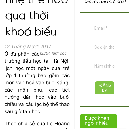
nhẹ thế nào
các ưu đãi mới nhất
qua thời
khoá biểu
12 Tháng Mười 2017
Ở đa phần các
12254 lượt đọc
trường tiểu học tại Hà Nội,
lịch học một ngày của trẻ
lớp 1 thường bao gồm các
môn văn hoá vào buổi sáng,
các môn phụ, các tiết
hướng dẫn học vào buổi
chiều và câu lạc bộ thể thao
sau giờ tan học.
Được khen
Theo chia sẻ của Lê Hoàng
ngợi nhiều