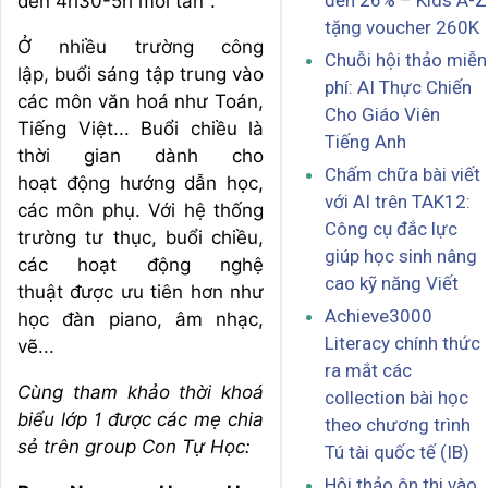
đến 26% – Kids A-Z
đến 4h30-5h mới tan".
tặng voucher 260K
Ở nhiều trường công
Chuỗi hội thảo miễn
lập, buổi sáng tập trung vào
phí: AI Thực Chiến
các môn văn hoá như Toán,
Cho Giáo Viên
Tiếng Việt... Buổi chiều là
Tiếng Anh
thời gian dành cho
Chấm chữa bài viết
hoạt động hướng dẫn học,
với AI trên TAK12:
các môn phụ. Với hệ thống
Công cụ đắc lực
trường tư thục, buổi chiều,
giúp học sinh nâng
các hoạt động nghệ
cao kỹ năng Viết
thuật được ưu tiên hơn như
Achieve3000
học đàn piano, âm nhạc,
Literacy chính thức
vẽ...
ra mắt các
Cùng tham khảo thời khoá
collection bài học
biểu lớp 1 được các mẹ chia
theo chương trình
sẻ trên group Con Tự Học:
Tú tài quốc tế (IB)
Hội thảo ôn thi vào