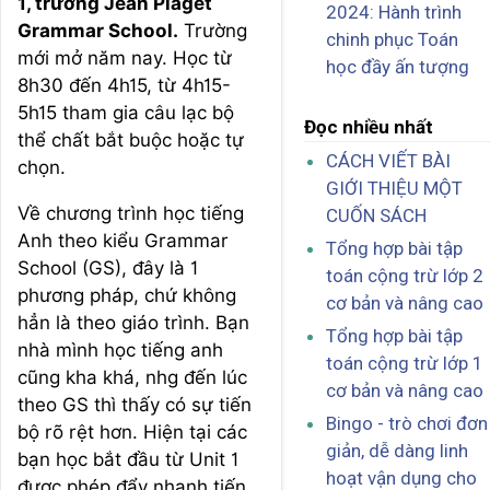
1, trường Jean Piaget
2024: Hành trình
Grammar School.
Trường
chinh phục Toán
mới mở năm nay. Học từ
học đầy ấn tượng
8h30 đến 4h15, từ 4h15-
5h15 tham gia câu lạc bộ
Đọc nhiều nhất
thể chất bắt buộc hoặc tự
CÁCH VIẾT BÀI
chọn.
GIỚI THIỆU MỘT
Về chương trình học tiếng
CUỐN SÁCH
Anh theo kiểu Grammar
Tổng hợp bài tập
School (GS), đây là 1
toán cộng trừ lớp 2
phương pháp, chứ không
cơ bản và nâng cao
hẳn là theo giáo trình. Bạn
Tổng hợp bài tập
nhà mình học tiếng anh
toán cộng trừ lớp 1
cũng kha khá, nhg đến lúc
cơ bản và nâng cao
theo GS thì thấy có sự tiến
Bingo - trò chơi đơn
bộ rõ rệt hơn. Hiện tại các
giản, dễ dàng linh
bạn học bắt đầu từ Unit 1
hoạt vận dụng cho
được phép đẩy nhanh tiến