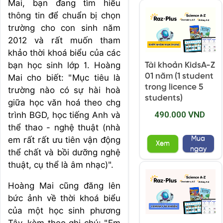
Mai, bạn đang tìm hiểu
thông tin để chuẩn bị chọn
trường cho con sinh năm
2012 và rất muốn tham
khảo thời khoá biểu của các
bạn học sinh lớp 1. Hoàng
Tài khoản KidsA-Z
01 năm (1 student
Mai cho biết: "Mục tiêu là
trong licence 5
trường nào có sự hài hoà
students)
giữa học văn hoá theo chg
490.000 VND
trình BGD, học tiếng Anh và
thể thao - nghệ thuật (nhà
Mua
em rất rất ưu tiên vận động
Xem
ngay
thể chất và bồi dưỡng nghệ
thuật, cụ thể là âm nhạc)".
Hoàng Mai cũng đăng lên
bức ảnh về thời khoá biểu
của một học sinh phương