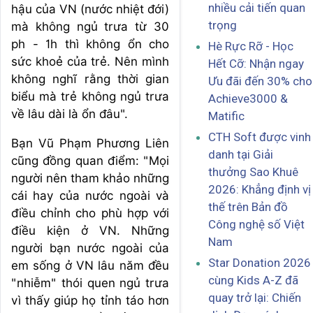
nhiều cải tiến quan
hậu của VN (nước nhiệt đới)
trọng
mà không ngủ trưa từ 30
ph - 1h thì không ổn cho
Hè Rực Rỡ - Học
sức khoẻ của trẻ. Nên mình
Hết Cỡ: Nhận ngay
không nghĩ rằng thời gian
Ưu đãi đến 30% cho
biểu mà trẻ không ngủ trưa
Achieve3000 &
về lâu dài là ổn đâu".
Matific
CTH Soft được vinh
Bạn Vũ Phạm Phương Liên
danh tại Giải
cũng đồng quan điểm: "Mọi
thưởng Sao Khuê
người nên tham khảo những
2026: Khẳng định vị
cái hay của nước ngoài và
thế trên Bản đồ
điều chỉnh cho phù hợp với
Công nghệ số Việt
điều kiện ở VN. Những
Nam
người bạn nước ngoài của
Star Donation 2026
em sống ở VN lâu năm đều
cùng Kids A-Z đã
"nhiễm" thói quen ngủ trưa
quay trở lại: Chiến
vì thấy giúp họ tỉnh táo hơn