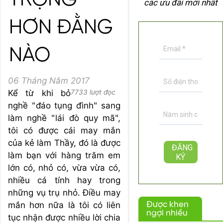
TRỌNG
các ưu đãi mới nhất
HƠN ĐẰNG
NÀO
06 Tháng Năm 2017
Kể từ khi bỏ
7733 lượt đọc
nghề "đáo tụng đình" sang
làm nghề "lái đò quy mã",
tôi có được cái may mắn
của kẻ làm Thầy, đó là được
làm bạn với hàng trăm em
lớn có, nhỏ có, vừa vừa có,
nhiều cá tính hay trong
những vụ trụ nhỏ. Điều may
mắn hơn nữa là tôi có liên
Được khen
ngợi nhiều
tục nhận được nhiều lời chia