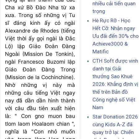
nhiều cải tiến quan
Cha xứ Bồ Đào Nha từ xa
trọng
xưa. Trong số những vị Tu
Hè Rực Rỡ - Học
sĩ đáng kinh ấy có ngài
Hết Cỡ: Nhận ngay
Alexandre de Rhodes (tiếng
Ưu đãi đến 30% cho
Việt thời ấy gọi ngài là Đắc
Achieve3000 &
Lộ) lập Giáo Đoàn Đàng
Matific
Ngoài (Mission De Tonkin),
CTH Soft được vinh
ngài Francesco Buzomi lập
danh tại Giải
Giáo Đoàn Đàng Trong
thưởng Sao Khuê
(Mission de la Cochinchine).
2026: Khẳng định vị
Nhờ những vị này mà
thế trên Bản đồ
những câu tiếng Việt ngay
Công nghệ số Việt
nay đã dần dần hình thành
Nam
với câu đầu tiên xuất hiện
là: " Con gno muon bau
Star Donation 2026
tlom laom Hoalaom chian ",
cùng Kids A-Z đã
nghĩa là "Con nhỏ muốn
quay trở lại: Chiến