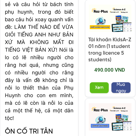
sẻ và câu hỏi từ bách tính
phụ huynh, trong đó biết
bao câu hỏi xoay quanh vấn
đề: LÀM THẾ NÀO ĐỂ VỪA
GIỎI TIẾNG ANH NHƯ BẢN
Tài khoản KidsA-Z
XỨ MÀ KHÔNG MẤT ĐI
01 năm (1 student
TIẾNG VIỆT BẢN XỨ! Nói là
trong licence 5
lo có lẽ nhiều người cho
students)
rằng hơi quá, nhưng cũng
490.000 VND
có nhiều người cho rằng
đây là vấn đề không chỉ là
Mua
nỗi lo thiết thân của Phụ
Xem
ngay
Huynh cho con em mình,
mà có lẽ còn là nỗi lo của
cả một thế hệ, cả một dân
tộc!
ÔN CỐ TRI TÂN