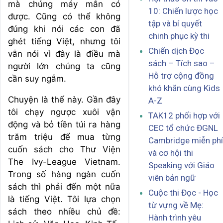
mà chúng máy mắn có
10: Chiến lược học
được. Cũng có thể không
tập và bí quyết
đúng khi nói các con đã
chinh phục kỳ thi
ghét tiếng Việt, nhưng tôi
Chiến dịch Đọc
vẫn nói vì đây là điều mà
sách – Tích sao –
người lớn chúng ta cũng
Hỗ trợ cộng đồng
cần suy ngẫm.
khó khăn cùng Kids
Chuyện là thế này. Gần đây
A-Z
tôi chạy ngược xuôi vận
TAK12 phối hợp với
động và bỏ tiền túi ra hàng
CEC tổ chức ĐGNL
trăm triệu để mua từng
Cambridge miễn phí
cuốn sách cho Thư Viện
và cơ hội thi
The Ivy-League Vietnam.
Speaking với Giáo
Trong số hàng ngàn cuốn
viên bản ngữ
sách thì phải đến một nữa
Cuộc thi Đọc - Học
là tiếng Việt. Tôi lựa chọn
từ vựng về Mẹ:
sách theo nhiều chủ đề:
Hành trình yêu