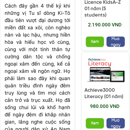
Licence KidsA-Z
Cách đây gần 4 thế kỷ khi
01 năm (5
những vị Tu sĩ dòng Ki-Tô
students)
đầu tiên vượt đại dương tới
2.190.000 VND
miền đất xa xôi, còn nghèo
nàn và lạc hậu, nhưng hiền
Mua
hòa và hiếu học vô cùng,
Xem
ngay
cùng với một tinh thân tự
cường dân tộc và chống
ngoại xâm đến cùng, kể cả
ngoại xâm về ngôn ngữ. Họ
phải làm sao đây khi quan
quân triều đình ngày đêm
Achieve3000
truy lùng và tìm mọi cách
Literacy (01 năm)
cản trở và trục xuất. Họ đã
980.000 VND
sống chui lủi và khổ hạnh
để ngày đêm đi khắp nhân
Mua
gian, lắng nghe cuộc sống
Xem
ngay
của người dân xứ An Nam