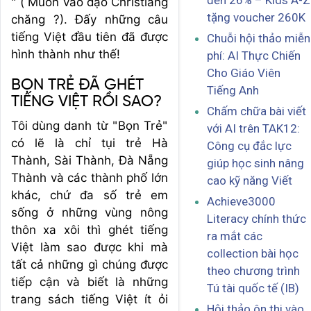
đến 26% – Kids A-Z
" ( Muốn vào đạo Christiang
tặng voucher 260K
chăng ?). Đấy những câu
tiếng Việt đầu tiên đã được
Chuỗi hội thảo miễn
hình thành như thế!
phí: AI Thực Chiến
Cho Giáo Viên
BỌN TRẺ ĐÃ GHÉT
Tiếng Anh
TIẾNG VIỆT RỒI SAO?
Chấm chữa bài viết
Tôi dùng danh từ "Bọn Trẻ"
với AI trên TAK12:
có lẽ là chỉ tụi trẻ Hà
Công cụ đắc lực
Thành, Sài Thành, Đà Nẵng
giúp học sinh nâng
Thành và các thành phố lớn
cao kỹ năng Viết
khác, chứ đa số trẻ em
Achieve3000
sống ở những vùng nông
Literacy chính thức
thôn xa xôi thì ghét tiếng
ra mắt các
Việt làm sao được khi mà
collection bài học
tất cả những gì chúng được
theo chương trình
tiếp cận và biết là những
Tú tài quốc tế (IB)
trang sách tiếng Việt ít ỏi
Hội thảo ôn thi vào