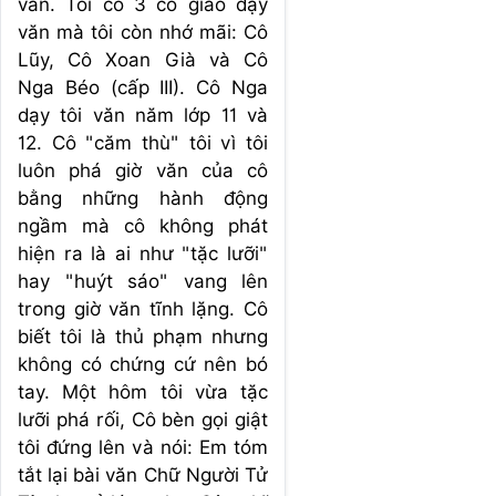
văn. Tôi có 3 cô giáo dạy
văn mà tôi còn nhớ mãi: Cô
Lũy, Cô Xoan Già và Cô
Nga Béo (cấp III). Cô Nga
dạy tôi văn năm lớp 11 và
12. Cô "căm thù" tôi vì tôi
luôn phá giờ văn của cô
bằng những hành động
ngầm mà cô không phát
hiện ra là ai như "tặc lưỡi"
hay "huýt sáo" vang lên
trong giờ văn tĩnh lặng. Cô
biết tôi là thủ phạm nhưng
không có chứng cứ nên bó
tay. Một hôm tôi vừa tặc
lưỡi phá rối, Cô bèn gọi giật
tôi đứng lên và nói: Em tóm
tắt lại bài văn Chữ Người Tử