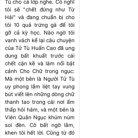
Tù cho cả lớp nghe. Cô nghĩ
tôi sẽ "chết đứng như Từ
Hải" và đang chuẩn bị cho
tôi 10 quả trứng gà để tôi
gỡ cả kỳ học. Nào ngờ tôi
vanh vách kể lại câu chuyện
của Tử Tù Huấn Cao đã ung
dung bất khuất trước cái
chết cận kề và làm nổi bật
cảnh Cho Chữ trong ngục:
Mà một bên là Người Tử Tù
uy phong lẫm liệt tay vung
bút viết lên những dòng chữ
thanh tao trong cái nơi ẩm
thấp hôi hám, và một bên là
Viên Quản Ngục khúm núm
soi đèn. Cô bất ngờ lắm,
khen tôi hết lời. Cũng từ đó