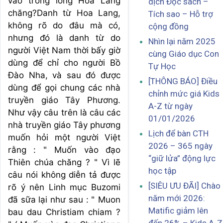
vào trong lòng Hoa Lang
dịch Đọc sách –
chăng?Danh từ Hoa Lang,
Tích sao – Hỗ trợ
không rõ do đâu mà có,
cộng đồng
nhưng đó là danh từ do
Nhìn lại năm 2025
người Việt Nam thời bấy giờ
cùng Giáo dục Con
dùng để chỉ cho người Bồ
Tự Học
Đào Nha, và sau đó được
[THÔNG BÁO] Điều
dùng để gọi chung các nhà
chỉnh mức giá Kids
truyền giáo Tây Phương.
A-Z từ ngày
Như vậy câu trên là câu các
01/01/2026
nhà truyền giáo Tây phương
Lịch để bàn CTH
muốn hỏi một người Việt
2026 – 365 ngày
rằng : " Muốn vào đạo
“giữ lửa” động lực
Thiên chúa chăng ? " Vì lẽ
học tập
câu nói không diễn tả được
[SIÊU ƯU ĐÃI] Chào
rõ ý nên Linh mục Buzomi
năm mới 2026:
đã sữa lại như sau : " Muon
Matific giảm lên
bau dau Christiam chiam ?