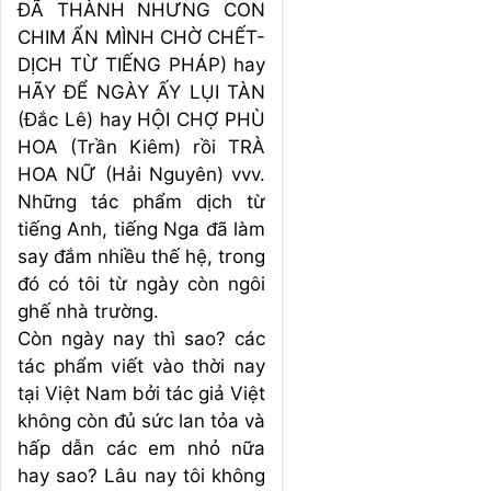
ĐÃ THÀNH NHƯNG CON
CHIM ẨN MÌNH CHỜ CHẾT-
DỊCH TỪ TIẾNG PHÁP) hay
HÃY ĐỂ NGÀY ẤY LỤI TÀN
(Đắc Lê) hay HỘI CHỢ PHÙ
HOA (Trần Kiêm) rồi TRÀ
HOA NỮ (Hải Nguyên) vvv.
Những tác phẩm dịch từ
tiếng Anh, tiếng Nga đã làm
say đắm nhiều thế hệ, trong
đó có tôi từ ngày còn ngôi
ghế nhà trường.
Còn ngày nay thì sao? các
tác phẩm viết vào thời nay
tại Việt Nam bởi tác giả Việt
không còn đủ sức lan tỏa và
hấp dẫn các em nhỏ nữa
hay sao? Lâu nay tôi không