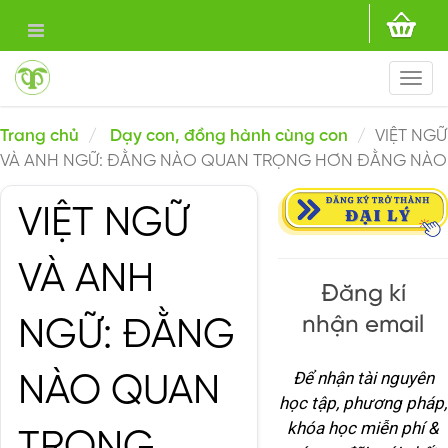
Togg
navi
Trang chủ
Dạy con, đồng hành cùng con
VIỆT NGỮ
VÀ ANH NGỮ: ĐẰNG NÀO QUAN TRỌNG HƠN ĐẰNG NÀO
VIỆT NGỮ
VÀ ANH
Đăng kí
nhận email
NGỮ: ĐẰNG
Để nhận tài nguyên
NÀO QUAN
học tập, phương pháp,
khóa học miễn phí &