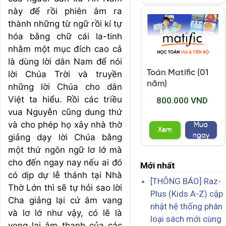
này để rồi phiên âm ra
thành những từ ngữ rồi kí tự
hóa bằng chữ cái la-tinh
nhằm một mục đích cao cả
là dùng lời dân Nam để nói
Toán Matific (01
lời Chúa Trời và truyền
năm)
những lời Chúa cho dân
Việt ta hiểu. Rồi các triều
800.000 VND
vua Nguyễn cũng dung thứ
và cho phép họ xây nhà thờ
Mua
Xem
ngay
giảng dạy lời Chúa bằng
một thứ ngôn ngữ lơ lớ mà
cho đến ngay nay nếu ai đó
Mới nhất
có dịp dự lễ thánh tại Nhà
[THÔNG BÁO] Raz-
Thờ Lớn thì sẽ tự hỏi sao lời
Plus (Kids A-Z) cập
Cha giảng lại cứ âm vang
nhật hệ thống phân
và lơ lớ như vậy, có lẽ là
loại sách mới cùng
vọng lại âm thanh của các