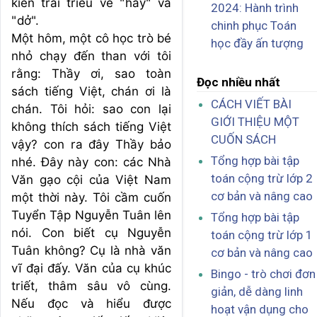
kiến trái triều về "hay" và
2024: Hành trình
"dở".
chinh phục Toán
Một hôm, một cô học trò bé
học đầy ấn tượng
nhỏ chạy đến than với tôi
rằng: Thầy ơi, sao toàn
Đọc nhiều nhất
sách tiếng Việt, chán ơi là
CÁCH VIẾT BÀI
chán. Tôi hỏi: sao con lại
GIỚI THIỆU MỘT
không thích sách tiếng Việt
CUỐN SÁCH
vậy? con ra đây Thầy bảo
Tổng hợp bài tập
nhé. Đây này con: các Nhà
toán cộng trừ lớp 2
Văn gạo cội của Việt Nam
cơ bản và nâng cao
một thời này. Tôi cầm cuốn
Tuyển Tập Nguyễn Tuân lên
Tổng hợp bài tập
nói. Con biết cụ Nguyễn
toán cộng trừ lớp 1
Tuân không? Cụ là nhà văn
cơ bản và nâng cao
vĩ đại đấy. Văn của cụ khúc
Bingo - trò chơi đơn
triết, thâm sâu vô cùng.
giản, dễ dàng linh
Nếu đọc và hiểu được
hoạt vận dụng cho