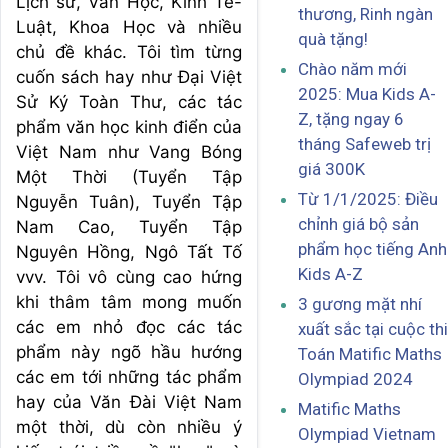
Lịch sử, Văn Học, Kinh Tế-
thương, Rinh ngàn
Luật, Khoa Học và nhiều
quà tặng!
chủ đề khác. Tôi tìm từng
Chào năm mới
cuốn sách hay như Đại Việt
2025: Mua Kids A-
Sử Ký Toàn Thư, các tác
Z, tặng ngay 6
phẩm văn học kinh điển của
tháng Safeweb trị
Việt Nam như Vang Bóng
giá 300K
Một Thời (Tuyển Tập
Từ 1/1/2025: Điều
Nguyễn Tuân), Tuyển Tập
chỉnh giá bộ sản
Nam Cao, Tuyển Tập
phẩm học tiếng Anh
Nguyên Hồng, Ngô Tất Tố
Kids A-Z
vvv. Tôi vô cùng cao hứng
khi thâm tâm mong muốn
3 gương mặt nhí
các em nhỏ đọc các tác
xuất sắc tại cuộc thi
phẩm này ngõ hầu hướng
Toán Matific Maths
các em tới những tác phẩm
Olympiad 2024
hay của Văn Đài Việt Nam
Matific Maths
một thời, dù còn nhiều ý
Olympiad Vietnam