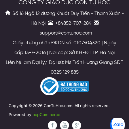
CÔNG TY GIÁO DỤC CON TỰ HỌC
Số 16 Ngõ 12 đường Khuất Duy Tiến - Thanh Xuân -
Hà Nội
+84852-707-284
support@contuhoc.com
Giấy chứng nhận ĐKDN số: 0107504320 | Ngày
cấp:13-7-2016 | Nơi cấp: Sở KH-ĐT TP. Hà Nội
Liên hệ làm Đại lý/ Đại sứ: Ms Trần Hương Giang SĐT
0325 129 885
Copyright © 2026 ConTuHoc.com. All rights reserved.
Powered by
nopCommerce