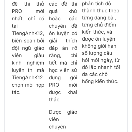
phân tích độ
đề thi thử
các đề thi
thành thục theo
PRO mới
quá khứ
từng dạng bài,
nhất, chỉ có
hoặc các
từng chủ điểm
tại
chuyên đề
kiến thức, và
TiengAnhK12,
ôn luyện có
được ôn luyện
biên soạn bởi
giải thích
không giới hạn
đội ngũ giáo
đáp án rõ
số lượng câu
viên giàu
ràng, chi
hỏi mỗi ngày, từ
kinh nghiệm
tiết mà chỉ
đó lấp nhanh tối
luyện thi mà
học viên sử
đa các chỗ
TiengAnhK12
dụng gói
hổng kiến thức.
chọn mời hợp
PRO mới
tác.
được khai
thác.
Được giáo
viên
chuyên