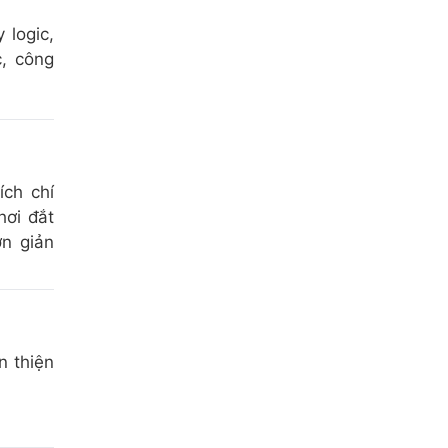
 logic,
, công
ích chí
hơi đắt
ơn giản
n thiện