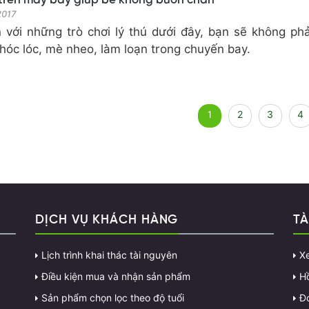
trên máy bay giúp bé không buồn chán
 2017
 với những trò chơi lý thú dưới đây, bạn sẽ không phả
hóc lóc, mè nheo, làm loạn trong chuyến bay.
1
2
3
4
DỊCH VỤ KHÁCH HÀNG
TÀ
Lịch trình khai thác tài nguyên
X
Điều kiện mua và nhận sản phẩm
H
Sản phẩm chọn lọc theo độ tuổi
Đ