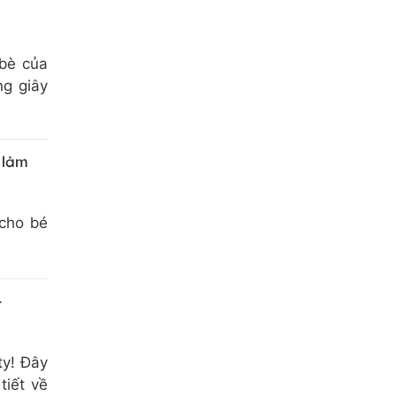
 bè của
ng giây
 làm
 cho bé
-
ty! Đây
tiết về