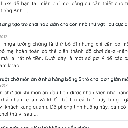
 links để bạn tải miễn phí mọi công cụ cần thiết cho t
tiếng Anh ...
sáng tạo trò chơi hấp dẫn cho con nhờ thứ vật liệu cực 
 2017
 nhựa tưởng chừng là thứ bỏ đi nhưng chỉ cần bỏ mộ
bố mẹ hoàn toàn có thể biến thành đồ chơi đa-zi-năn
mà lại rất rẻ tiền. Dưới đây là một số gợi ý để các 
ham khảo.
 ruột chờ món ăn ở nhà hàng bằng 5 trò chơi đơn giản mà
 2017
an chờ đợi khi món ăn đầu tiên được nhân viên nhà hà
 khá nhàm chán và khiến bé tìm cách "quậy tưng", g
vị khách xung quanh. Đề phòng tình huống này, bạn có 
hơi thú vị sau ...