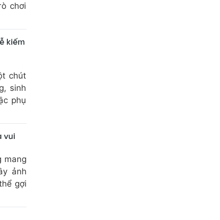
rò chơi
dễ kiếm
t chút
g, sinh
bậc phụ
 vui
ng mang
ây ảnh
thể gợi