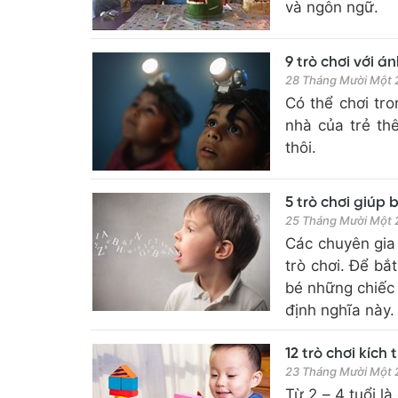
và ngôn ngữ.
9 trò chơi với á
28 Tháng Mười Một
Có thể chơi tro
nhà của trẻ th
thôi.
5 trò chơi giúp 
25 Tháng Mười Một
Các chuyên gia 
trò chơi. Để bắ
bé những chiếc 
định nghĩa này.
12 trò chơi kích
23 Tháng Mười Một
Từ 2 – 4 tuổi là