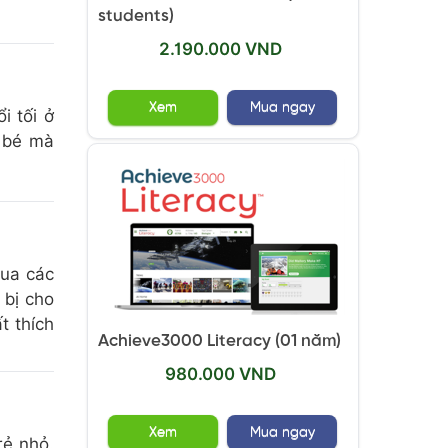
students)
2.190.000 VND
Xem
Mua ngay
i tối ở
o bé mà
qua các
 bị cho
t thích
Achieve3000 Literacy (01 năm)
980.000 VND
Xem
Mua ngay
rẻ nhỏ.