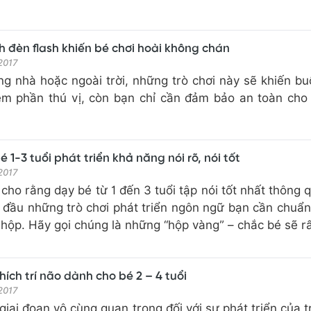
nh đèn flash khiến bé chơi hoài không chán
 2017
ng nhà hoặc ngoài trời, những trò chơi này sẽ khiến buổ
êm phần thú vị, còn bạn chỉ cần đảm bảo an toàn ch
bé 1-3 tuổi phát triển khả năng nói rõ, nói tốt
 2017
cho rằng dạy bé từ 1 đến 3 tuổi tập nói tốt nhất thông 
t đầu những trò chơi phát triển ngôn ngữ bạn cần chuẩn
hộp. Hãy gọi chúng là những “hộp vàng” – chắc bé sẽ rấ
 thích trí não dành cho bé 2 – 4 tuổi
 2017
 giai đoạn vô cùng quan trọng đối với sự phát triển của t