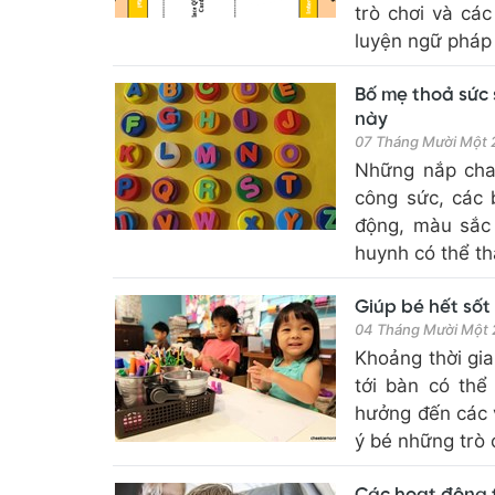
trò chơi và các
luyện ngữ pháp 
Bố mẹ thoả sức 
này
07 Tháng Mười Một
Những nắp chai
công sức, các 
động, màu sắc 
huynh có thể t
Giúp bé hết sốt
04 Tháng Mười Một
Khoảng thời gi
tới bàn có thể
hưởng đến các 
ý bé những trò c