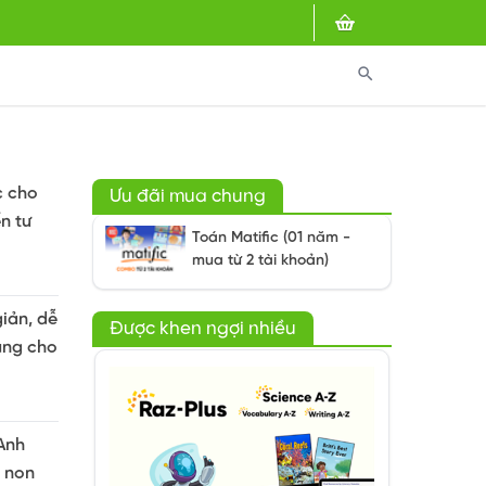
search
c cho
Ưu đãi mua chung
n tư
Toán Matific (01 năm -
mua từ 2 tài khoản)
giản, dễ
Được khen ngợi nhiều
ụng cho
 Anh
 non