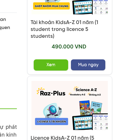
ian
Tài khoản KidsA-Z 01 năm (1
 quen
student trong licence 5
students)
490.000 VND
Xem
Mua ngay
sự phát
ần kinh
Licence KidsA-Z 01 năm (5