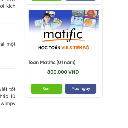
ơi kích
cái một
Toán Matific (01 năm)
800.000 VND
iết tốt
Xem
Mua ngay
khảo 10
o wimpy