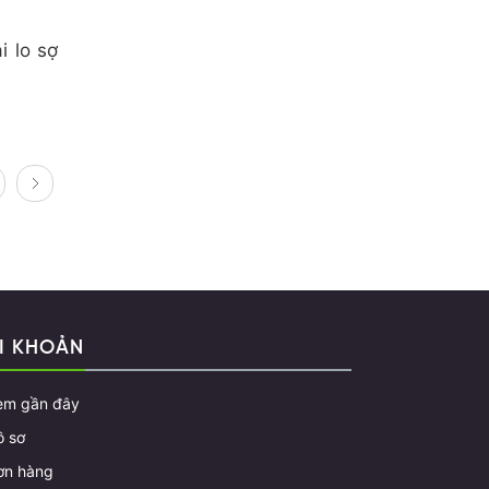
i lo sợ
I KHOẢN
em gần đây
ồ sơ
ơn hàng