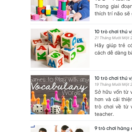
Trong giai đoạ
thích trí não sẽ
10 trò chơi thú 
21 Tháng Mười Một
Hãy giúp trẻ c
cách dễ dàng bằ
10 trò chơi thú
19 Tháng Mười Một
Sở hữu vốn từ v
hơn và cải thiệ
trò chơi về từ
teacher.
9 trò chơi hàng 