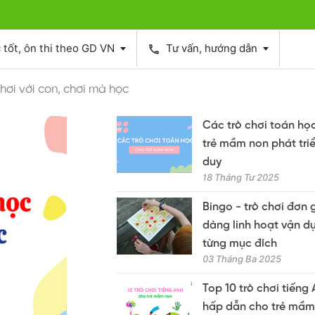
tốt, ôn thi theo GD VN
Tư vấn, hướng dẫn
phone
hơi với con, chơi mà học
Các trò chơi toán họ
trẻ mầm non phát triể
duy
18 Tháng Tư 2025
Bingo - trò chơi đơn 
dàng linh hoạt vận d
từng mục đích
03 Tháng Ba 2025
Top 10 trò chơi tiếng
hấp dẫn cho trẻ mầm