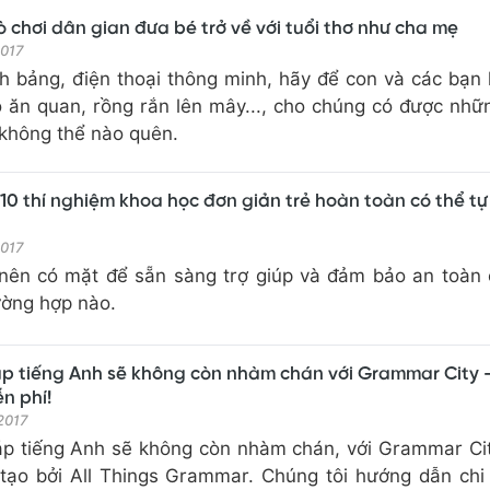
ò chơi dân gian đưa bé trở về với tuổi thơ như cha mẹ
2017
nh bảng, điện thoại thông minh, hãy để con và các bạn
ô ăn quan, rồng rắn lên mây..., cho chúng có được nhữ
 không thể nào quên.
ý 10 thí nghiệm khoa học đơn giản trẻ hoàn toàn có thể tự
2017
 nên có mặt để sẵn sàng trợ giúp và đảm bảo an toàn
ường hợp nào.
áp tiếng Anh sẽ không còn nhàm chán với Grammar City 
n phí!
 2017
áp tiếng Anh sẽ không còn nhàm chán, với Grammar Ci
tạo bởi All Things Grammar. Chúng tôi hướng dẫn chi 