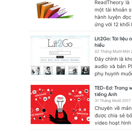
ReadTheory là 
một tài khoản s
hành luyện đọc
ứng với 12 khối l
Lit2Go: Tài liệ
hiểu
02 Tháng Mười Một
Đây chính là kh
audio và bản P
phụ huynh muốn
TED-Ed: Trang w
tiếng Anh
31 Tháng Mười 2017
Chuyên về mảng 
được chia sẻ bở
video hoạt hình