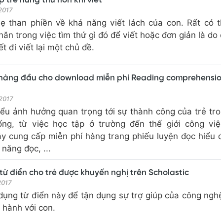
p trẻ hứng thú hơn khi viết
 2017
ẹ than phiền về khả năng viết lách của con. Rất có t
ăn trong việc tìm thứ gì đó để viết hoặc đơn giản là do
ết đi viết lại một chủ đề.
hàng đầu cho download miễn phí Reading comprehensi
 2017
iểu ảnh hưởng quan trọng tới sự thành công của trẻ tr
ng, từ việc học tập ở trường đến thế giới công việ
ây cung cấp miễn phí hàng trang phiếu luyện đọc hiểu 
 năng đọc, ...
từ điển cho trẻ được khuyến nghị trên Scholastic
 2017
dụng từ điển này để tận dụng sự trợ giúp của công ngh
 hành với con.