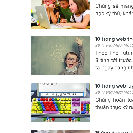
Chúng sẽ mang 
học kỳ thú, kh
10 trang web th
29 Tháng Mười Một
Theo The Future
3 tính tới trướ
ta ngày càng nh
10 trang web lu
28 Tháng Mười Một
Chúng hoàn toà
thuần thục kỹ n