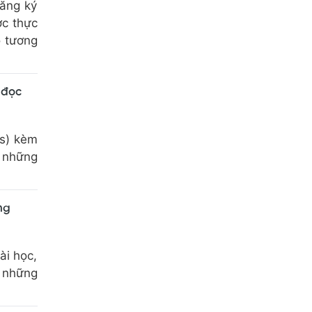
đăng ký
ợc thực
ộ tương
 đọc
rs) kèm
ả những
ng
ài học,
g những