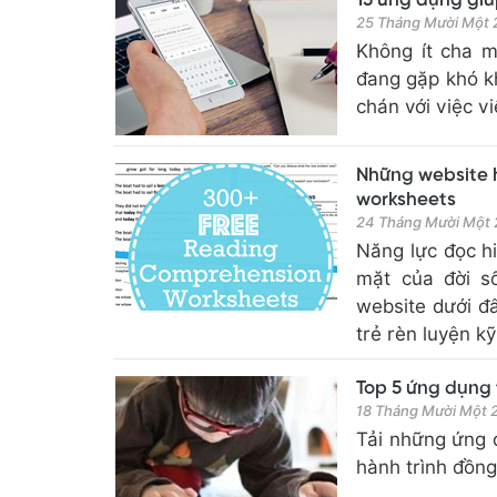
15 ứng dụng giú
25 Tháng Mười Một
Không ít cha m
đang gặp khó kh
chán với việc vi
Những website 
worksheets
24 Tháng Mười Một
Năng lực đọc h
mặt của đời số
website dưới đ
trẻ rèn luyện kỹ
Top 5 ứng dụng 
18 Tháng Mười Một
Tải những ứng 
hành trình đồng