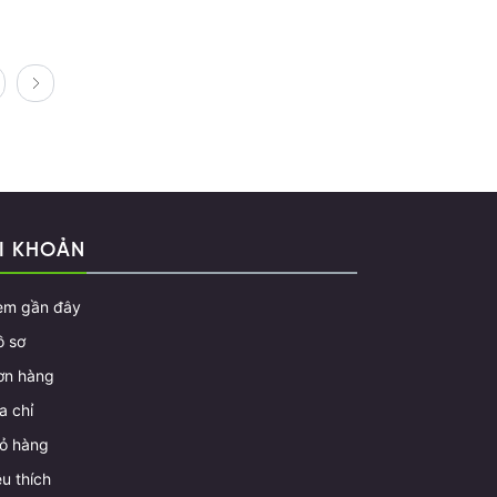
I KHOẢN
em gần đây
ồ sơ
ơn hàng
a chỉ
iỏ hàng
u thích