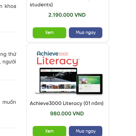
students)
in khoa
2.190.000 VND
Xem
Mua ngay
ọng thứ
, người
n muốn
Achieve3000 Literacy (01 năm)
980.000 VND
Xem
Mua ngay