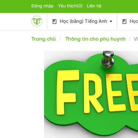
Đăng nhập
Yêu thích
(0)
Liên hệ
Học (bằng) Tiếng Anh
Học 
book
book
Trang chủ
Thông tin cho phụ huynh
W