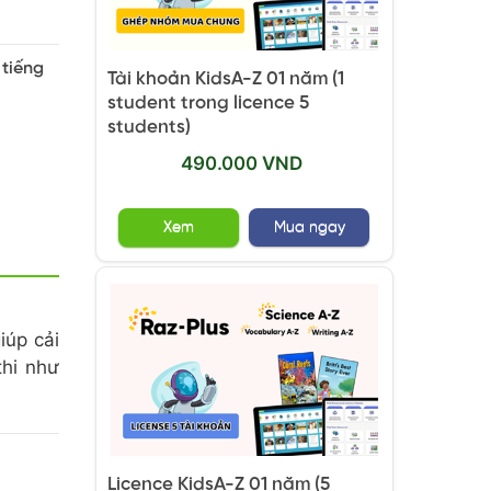
tiếng
Tài khoản KidsA-Z 01 năm (1
student trong licence 5
students)
490.000 VND
Xem
Mua ngay
iúp cải
thi như
Licence KidsA-Z 01 năm (5