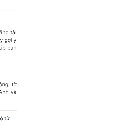
ăng tài
y gợi ý
iúp bạn
ộng, tờ
 Anh và
ộ từ