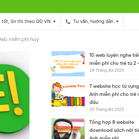
tốt, ôn thi theo GD VN
Tư vấn, hướng dẫn
phone
eb miễn phí hay
10 web luyện nghe ti
miễn phí cho trẻ từ 2 -
28 Tháng Ba 2025
7 website học từ vựng
Anh miễn phí cho trẻ 
đầu
25 Tháng Ba 2025
Tổng hợp 8 website
download sách nói ti
Anh miễn phí