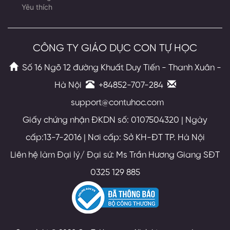
Yêu thích
CÔNG TY GIÁO DỤC CON TỰ HỌC
Số 16 Ngõ 12 đường Khuất Duy Tiến - Thanh Xuân -
Hà Nội
+84852-707-284
support@contuhoc.com
Giấy chứng nhận ĐKDN số: 0107504320 | Ngày
cấp:13-7-2016 | Nơi cấp: Sở KH-ĐT TP. Hà Nội
Liên hệ làm Đại lý/ Đại sứ: Ms Trần Hương Giang SĐT
0325 129 885