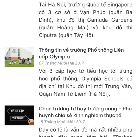
Tại Hà Nội, trường Quốc tế Singapore
có 3 cơ sở ở Vạn Phúc (quận Ba
Đình), khu độ thị Gamuda Gardens
(quận Hoàng Mai) và khu đô thị
Ciputra (quận Tây Hồ).
Thông tin về trường Phổ thông Liên
cấp Olympia
07 Tháng Mười Hai 2017
Với 3 cấp học từ tiểu học tới trung
học phổ thông, Olympia Schools có
địa chỉ tại Khu đô thị mới Trung Văn,
Quận Nam Từ Liêm (Hà Nội).
Chọn trường tư hay trường công - Phụ
huynh chia sẻ kinh nghiệm thực tế
15 Tháng Mười Một 2017
Đây có lẽ là vấn đề mà rất nhiều phụ