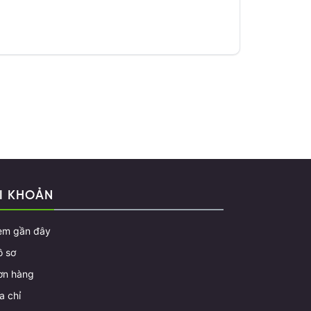
I KHOẢN
em gần đây
ồ sơ
ơn hàng
a chỉ