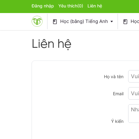
Đăng nhập
Yêu thích
(0)
Liên hệ
Học (bằng) Tiếng Anh
Học 
book
book
Liên hệ
Họ và tên
Email
Ý kiến