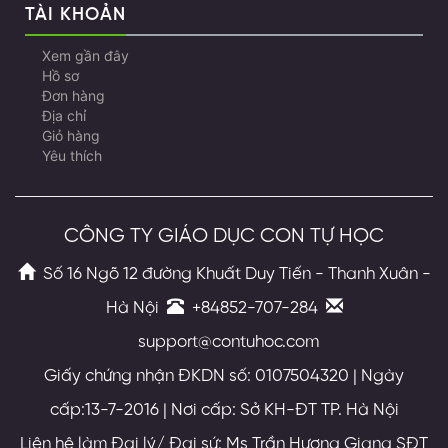
TÀI KHOẢN
Xem gần đây
Hồ sơ
Đơn hàng
Địa chỉ
Giỏ hàng
Yêu thích
CÔNG TY GIÁO DỤC CON TỰ HỌC
Số 16 Ngõ 12 đường Khuất Duy Tiến - Thanh Xuân -
Hà Nội
+84852-707-284
support@contuhoc.com
Giấy chứng nhận ĐKDN số: 0107504320 | Ngày
cấp:13-7-2016 | Nơi cấp: Sở KH-ĐT TP. Hà Nội
Liên hệ làm Đại lý/ Đại sứ: Ms Trần Hương Giang SĐT