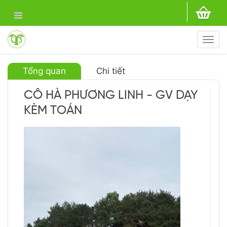
Togg
navi
Tổng quan
Chi tiết
CÔ HÀ PHƯƠNG LINH - GV DẠY
KÈM TOÁN