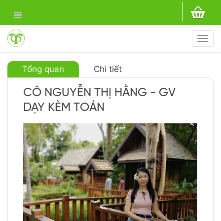
Togg
navi
Tổng quan
Chi tiết
CÔ NGUYỄN THỊ HẰNG - GV
DẠY KÈM TOÁN