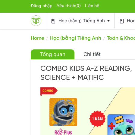
Đăng nhập
Yêu thích
(0)
Liên hệ
Học (bằng) Tiếng Anh
Học 
book
book
Home
Học (bằng) Tiếng Anh
Toán & Khoa
/
/
Tổng quan
Chi tiết
COMBO KIDS A-Z READING,
SCIENCE + MATIFIC