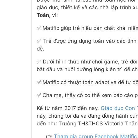
giáo dục, thiết kế và các nhà lập trình 
Toán
, vì:
✅ Matific giúp trẻ hiểu bản chất khái ni
✅ Trẻ được ứng dụng toán vào các tình h
đề.
✅ Dưới hình thức như chơi game, trẻ đó
bắt đầu và nuôi dưỡng lòng kiên trì để ch
✅ Matific có thuật toán adaptive để tự đ
✅ Cha mẹ, thầy cô có thể xem báo cáo phâ
Kể từ năm 2017 đến nay,
Giáo dục Con 
này, chúng tôi đã và đang đồng hành cùn
đến như Trường TH&THCS Victoria Thăng
👉
Tham gia group Facebook Matific