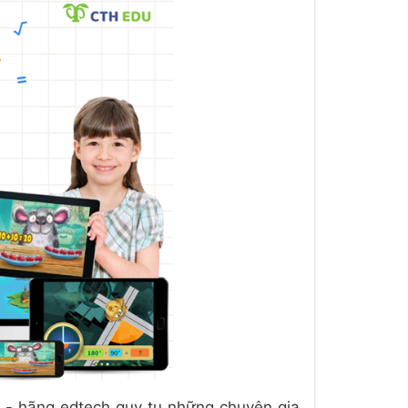
ce - hãng edtech quy tụ những chuyên gia