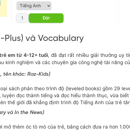
z-Plus) và Vocabulary
 trẻ em từ 4-12+ tuổi
, đã đạt rất nhiều giải thưởng uy tí
u kinh nghiệm và các chuyên gia công nghệ tài năng củ
, tên khác: Raz-Kids)
loại sách phân theo trình độ (leveled books) gồm 29 lev
luyện đọc thành tiếng và đọc hiểu thành thục, vừa biết 
ên thế giới đã khẳng định trình độ Tiếng Anh của trẻ tă
ry và In the News)
i mở thêm óc tò mò của trẻ, bằng cách đưa ra hơn 1.000