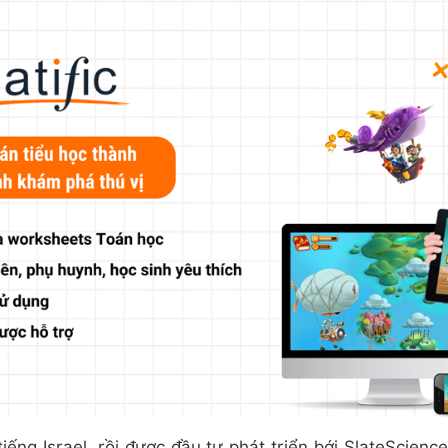
tiếng Israel, rồi được đầu tư phát triển bới SlateScien