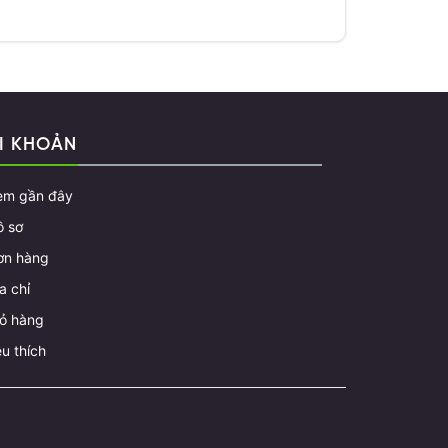
I KHOẢN
em gần đây
ồ sơ
ơn hàng
a chỉ
iỏ hàng
u thích