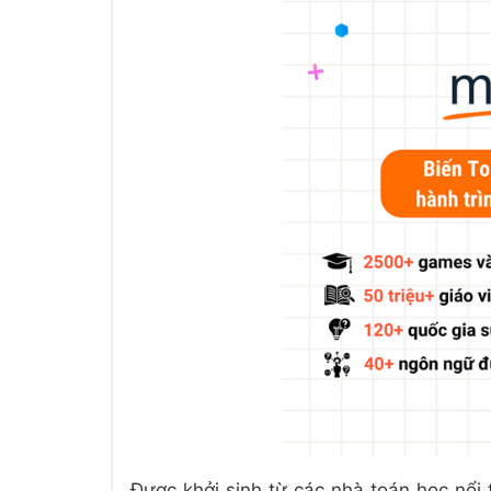
Được khởi sinh từ các nhà toán học nổi 