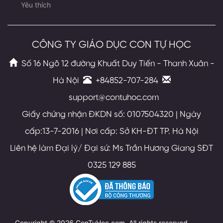
Yêu thích
CÔNG TY GIÁO DỤC CON TỰ HỌC
Số 16 Ngõ 12 đường Khuất Duy Tiến - Thanh Xuân -
Hà Nội
+84852-707-284
support@contuhoc.com
Giấy chứng nhận ĐKDN số: 0107504320 | Ngày
cấp:13-7-2016 | Nơi cấp: Sở KH-ĐT TP. Hà Nội
Liên hệ làm Đại lý/ Đại sứ: Ms Trần Hương Giang SĐT
0325 129 885
Copyright © 2026 ConTuHoc.com. All rights reserved.