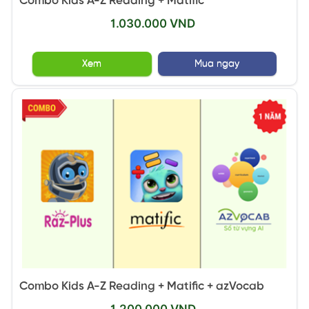
Combo Kids A-Z Reading + Matific
1.030.000 VND
Xem
Mua ngay
Combo Kids A-Z Reading + Matific + azVocab