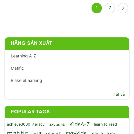
1
2
HÃNG SẢN XUẤT
Learning A-Z
Matific
Blake eLearning
Tất cả
POPULAR TAGS
KidsA-Z
achieve3000 literacy
azvocab
learn to read
matific
raz-kids
math in english
read to learn