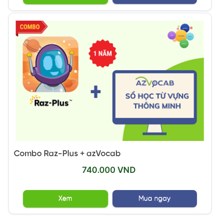
Combo Raz-Plus + azVocab
740.000 VND
Xem
Mua ngay