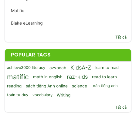
Matific
Blake eLearning
Tất cả
POPULAR TAGS
KidsA-Z
achieve3000 literacy
azvocab
learn to read
matific
raz-kids
math in english
read to learn
reading
sách tiếng Anh online
science
toán tiếng anh
toán tư duy
vocabulary
Writing
Tất cả