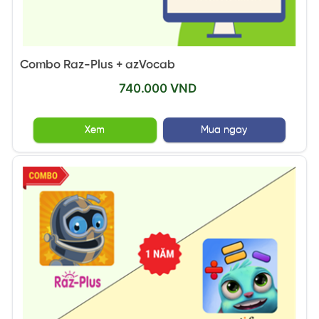
Combo Raz-Plus + azVocab
740.000 VND
Xem
Mua ngay