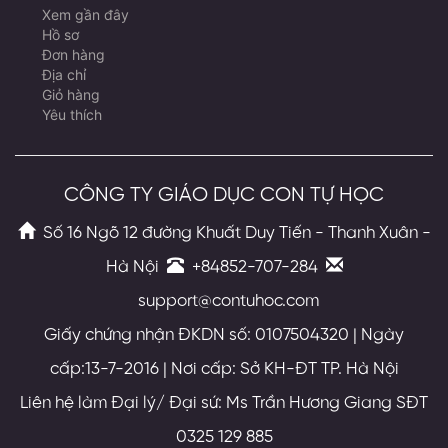
Xem gần đây
Hồ sơ
Đơn hàng
Địa chỉ
Giỏ hàng
Yêu thích
CÔNG TY GIÁO DỤC CON TỰ HỌC
Số 16 Ngõ 12 đường Khuất Duy Tiến - Thanh Xuân -
Hà Nội
+84852-707-284
support@contuhoc.com
Giấy chứng nhận ĐKDN số: 0107504320 | Ngày
cấp:13-7-2016 | Nơi cấp: Sở KH-ĐT TP. Hà Nội
Liên hệ làm Đại lý/ Đại sứ: Ms Trần Hương Giang SĐT
0325 129 885