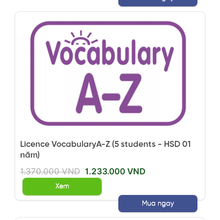
Licence VocabularyA-Z (5 students - HSD 01
năm)
1.370.000 VND
1.233.000 VND
Xem
Mua ngay