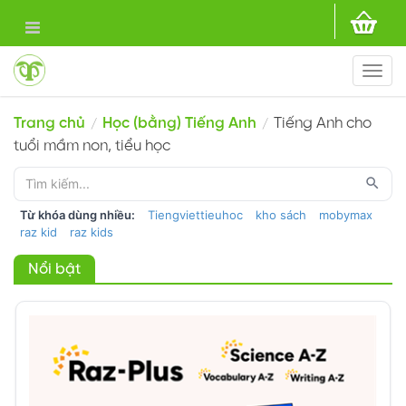
Togg
navi
Trang chủ
Học (bằng) Tiếng Anh
Tiếng Anh cho
/
/
tuổi mầm non, tiểu học
search
Từ khóa dùng nhiều:
Tiengviettieuhoc
kho sách
mobymax
raz kid
raz kids
Nổi bật