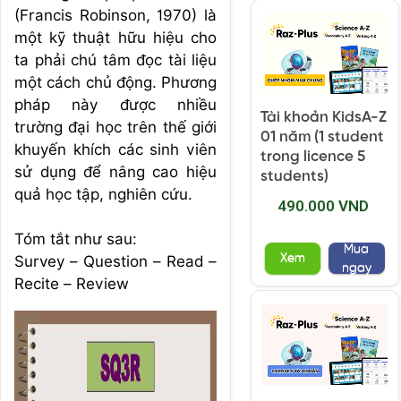
(Francis Robinson, 1970) là
một kỹ thuật hữu hiệu cho
ta phải chú tâm đọc tài liệu
một cách chủ động. Phương
pháp này được nhiều
Tài khoản KidsA-Z
trường đại học trên thế giới
01 năm (1 student
khuyến khích các sinh viên
trong licence 5
sử dụng để nâng cao h
iệu
students)
quả học tập, nghiên cứu.
490.000 VND
Tóm tắt như sau:
Mua
Xem
Survey – Question – Read –
ngay
Recite – Review