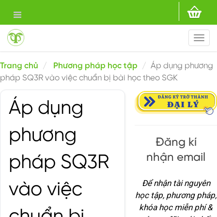
Togg
navi
Trang chủ
Phương pháp học tập
Áp dụng phương
pháp SQ3R vào việc chuẩn bị bài học theo SGK
Áp dụng
phương
Đăng kí
nhận email
pháp SQ3R
Để nhận tài nguyên
vào việc
học tập, phương pháp,
khóa học miễn phí &