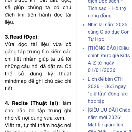
hỏi trước khi bắt đầu đọc,
dịch Đọc sách –
sẽ giúp chúng ta có chủ
Tích sao – Hỗ trợ
đích khi tiến hành đọc tài
cộng đồng
liệu.
Nhìn lại năm 2025
cùng Giáo dục Con
3. Read (Đọc)
:
Tự Học
Vừa đọc tài liệu vừa cố
[THÔNG BÁO] Điều
gắng tập trung tìm kiếm các
chỉnh mức giá Kids
chi tiết nhằm giúp ta trả lời
A-Z từ ngày
những câu hỏi đã đặt ra. Có
01/01/2026
thể sử dụng kỹ thuật
Lịch để bàn CTH
mindmap để ghi chú các chi
2026 – 365 ngày
tiết.
“giữ lửa” động lực
học tập
4. Recite (Thuật lại)
: làm
[SIÊU ƯU ĐÃI] Chào
cho não bộ tập trung ghi
năm mới 2026:
nhớ về nội dung vừa xem.
Matific giảm lên
Viết ra, tự thì thầm hoặc nói