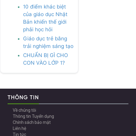
10 điểm khác biệt
của giáo dục Nhật
Bản khiến thế giới
phải học hỏi
Giáo dục trẻ bằng
trải nghiệm sáng tạo
CHUẨN BỊ GÌ CHO
CON VÀO LỚP 1?
THÔNG TIN
Về chúng tôi
Thông tin Tuyển dụng
Chính sách bảo mật
Liên hệ
Tin tức