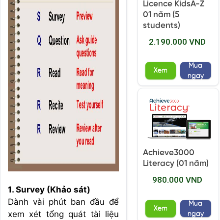
Licence KidsA-Z
01 năm (5
students)
2.190.000 VND
Mua
Xem
ngay
Achieve3000
Literacy (01 năm)
980.000 VND
1. Survey (Khảo sát)
Dành vài phút ban đầu để
Mua
Xem
xem xét tổng quát tài liệu
ngay