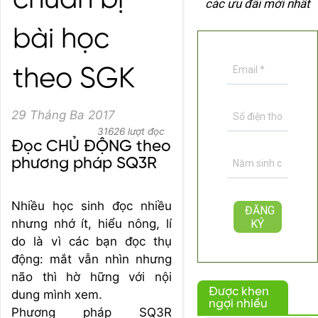
chuẩn bị
các ưu đãi mới nhất
bài học
theo SGK
29 Tháng Ba 2017
31626 lượt đọc
Đọc CHỦ ĐỘNG theo
phương pháp SQ3R
Nhiều học sinh đọc nhiều
nhưng nhớ ít, hiểu nông, lí
do là vì các bạn đọc thụ
động: mắt vẫn nhìn nhưng
não thì hờ hững với nội
Được khen
dung mình xem.
ngợi nhiều
Phương pháp SQ3R