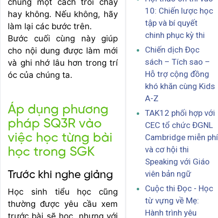
chúng một cách trôi chảy
10: Chiến lược học
hay không. Nếu không, hãy
tập và bí quyết
làm lại các bước trên.
chinh phục kỳ thi
Bước cuối cùng này giúp
Chiến dịch Đọc
cho nội dung được làm mới
sách – Tích sao –
và ghi nhớ lâu hơn trong trí
Hỗ trợ cộng đồng
óc của chúng ta.
khó khăn cùng Kids
A-Z
Áp dụng phương
TAK12 phối hợp với
pháp SQ3R vào
CEC tổ chức ĐGNL
việc học từng bài
Cambridge miễn phí
và cơ hội thi
học trong SGK
Speaking với Giáo
viên bản ngữ
Trước khi nghe giảng
Cuộc thi Đọc - Học
Học sinh tiểu học cũng
từ vựng về Mẹ:
thường được yêu cầu xem
Hành trình yêu
trước bài sẽ học, nhưng với