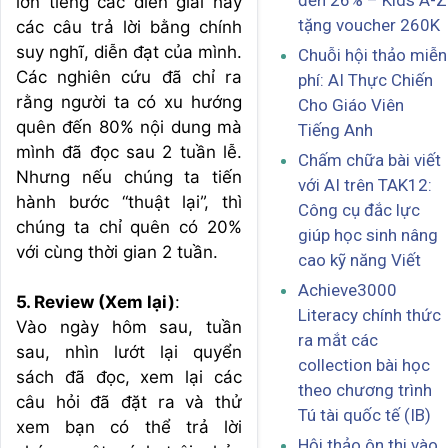
đến 26% – Kids A-Z
lớn tiếng các diễn giải hay
tặng voucher 260K
các câu trả lời bằng chính
suy nghĩ, diễn đạt của mình.
Chuỗi hội thảo miễn
Các nghiên cứu đã chỉ ra
phí: AI Thực Chiến
rằng người ta có xu hướng
Cho Giáo Viên
quên đến 80% nội dung mà
Tiếng Anh
mình đã đọc sau 2 tuần lễ.
Chấm chữa bài viết
Nhưng nếu chúng ta tiến
với AI trên TAK12:
hành bước “thuật lại”, thì
Công cụ đắc lực
chúng ta chỉ quên có 20%
giúp học sinh nâng
với cùng thời gian 2 tuần.
cao kỹ năng Viết
Achieve3000
5. Review (Xem lại)
:
Literacy chính thức
Vào ngày hôm sau, tuần
ra mắt các
sau, nhìn lướt lại quyển
collection bài học
sách đã đọc, xem lại các
theo chương trình
câu hỏi đã đặt ra và thử
Tú tài quốc tế (IB)
xem bạn có thể trả lời
Hội thảo ôn thi vào