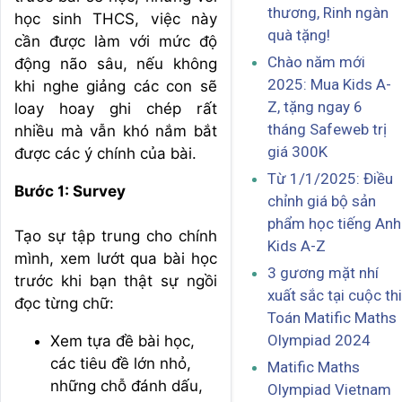
thương, Rinh ngàn
học sinh THCS, việc này
quà tặng!
cần được làm với mức độ
Chào năm mới
động não sâu, nếu không
2025: Mua Kids A-
khi nghe giảng các con sẽ
Z, tặng ngay 6
loay hoay ghi chép rất
tháng Safeweb trị
nhiều mà vẫn khó nắm bắt
giá 300K
được các ý chính của bài.
Từ 1/1/2025: Điều
Bước 1: Survey
chỉnh giá bộ sản
phẩm học tiếng Anh
Tạo sự tập trung cho chính
Kids A-Z
mình, xem lướt qua bài học
3 gương mặt nhí
trước khi bạn thật sự ngồi
xuất sắc tại cuộc thi
đọc từng chữ:
Toán Matific Maths
Olympiad 2024
Xem tựa đề bài học,
các tiêu đề lớn nhỏ,
Matific Maths
những chỗ đánh dấu,
Olympiad Vietnam