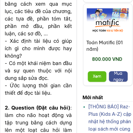
bằng cách xem qua mục
lục, các tiêu đề của chương,
các tựa đề, phần tóm tắt,
phần mở đầu, phần kết
luận, các sơ đồ, …
- Xác định tài liệu có giúp
Toán Matific (01
ích gì cho mình được hay
năm)
không?
800.000 VND
- Có một khái niệm ban đầu
và sự quen thuộc với nội
Mua
Xem
dung sắp sửa đọc.
ngay
- Ứớc lượng thời gian cần
thiết để đọc tài liệu.
Mới nhất
[THÔNG BÁO] Raz-
2. Question (Đặt câu hỏi)
:
Plus (Kids A-Z) cập
làm cho não hoạt động và
nhật hệ thống phân
tập trung bằng cách dựng
loại sách mới cùng
lên một loạt câu hỏi làm