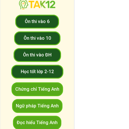
Ôn thi vào 6
Ôn thi vào 10
Ôn thi vào ĐH
Học tốt lớp 2-12
Chứng chỉ Tiếng Anh
Ngữ pháp Tiếng Anh
Đọc hiểu Tiếng Anh