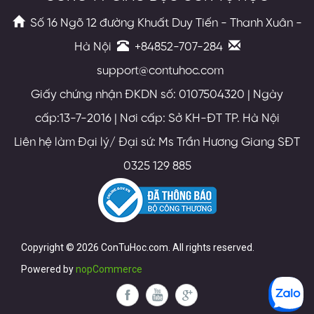
Số 16 Ngõ 12 đường Khuất Duy Tiến - Thanh Xuân -
Hà Nội
+84852-707-284
support@contuhoc.com
Giấy chứng nhận ĐKDN số: 0107504320 | Ngày
cấp:13-7-2016 | Nơi cấp: Sở KH-ĐT TP. Hà Nội
Liên hệ làm Đại lý/ Đại sứ: Ms Trần Hương Giang SĐT
0325 129 885
Copyright © 2026 ConTuHoc.com. All rights reserved.
Powered by
nopCommerce