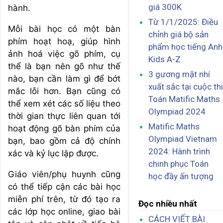
giá 300K
hành.
Từ 1/1/2025: Điều
Mỗi bài học có một bàn
chỉnh giá bộ sản
phím hoạt hoạ, giúp hình
phẩm học tiếng Anh
ảnh hoá việc gõ phím, cụ
Kids A-Z
thể là bạn nên gõ như thế
3 gương mặt nhí
nào, bạn cần làm gì để bớt
xuất sắc tại cuộc thi
mắc lỗi hơn. Bạn cũng có
Toán Matific Maths
thể xem xét các số liệu theo
Olympiad 2024
thời gian thực liên quan tới
Matific Maths
hoạt động gõ bàn phím của
Olympiad Vietnam
bạn, bao gồm cả độ chính
2024: Hành trình
xác và kỷ lục lập được.
chinh phục Toán
Giáo viên/phụ huynh cũng
học đầy ấn tượng
có thể tiếp cận các bài học
miễn phí trên, từ đó tạo ra
Đọc nhiều nhất
các lớp học online, giao bài
CÁCH VIẾT BÀI