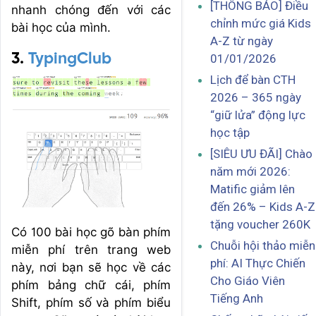
[THÔNG BÁO] Điều
nhanh chóng đến với các
chỉnh mức giá Kids
bài học của mình.
A-Z từ ngày
3.
TypingClub
01/01/2026
Lịch để bàn CTH
2026 – 365 ngày
“giữ lửa” động lực
học tập
[SIÊU ƯU ĐÃI] Chào
năm mới 2026:
Matific giảm lên
đến 26% – Kids A-Z
tặng voucher 260K
Có 100 bài học gõ bàn phím
Chuỗi hội thảo miễn
miễn phí trên trang web
phí: AI Thực Chiến
này, nơi bạn sẽ học về các
Cho Giáo Viên
phím bảng chữ cái, phím
Tiếng Anh
Shift, phím số và phím biểu