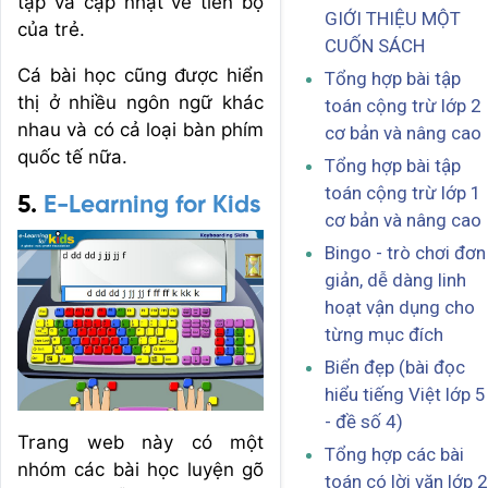
tập và cập nhật về tiến bộ
GIỚI THIỆU MỘT
của trẻ.
CUỐN SÁCH
Cá bài học cũng được hiển
Tổng hợp bài tập
thị ở nhiều ngôn ngữ khác
toán cộng trừ lớp 2
nhau và có cả loại bàn phím
cơ bản và nâng cao
quốc tế nữa.
Tổng hợp bài tập
toán cộng trừ lớp 1
5.
E-Learning for Kids
cơ bản và nâng cao
Bingo - trò chơi đơn
giản, dễ dàng linh
hoạt vận dụng cho
từng mục đích
Biển đẹp (bài đọc
hiểu tiếng Việt lớp 5
- đề số 4)
Trang web này có một
Tổng hợp các bài
nhóm các bài học luyện gõ
toán có lời văn lớp 2