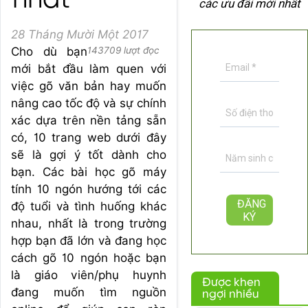
nhất
các ưu đãi mới nhất
28 Tháng Mười Một 2017
Cho dù bạn
143709 lượt đọc
mới bắt đầu làm quen với
việc gõ văn bản hay muốn
nâng cao tốc độ và sự chính
xác dựa trên nền tảng sẵn
có, 10 trang web dưới đây
sẽ là gợi ý tốt dành cho
bạn. Các bài học gõ máy
tính 10 ngón hướng tới các
độ tuổi và tình huống khác
nhau, nhất là trong trường
hợp bạn đã lớn và đang học
cách gõ 10 ngón hoặc bạn
là giáo viên/phụ huynh
Được khen
đang muốn tìm nguồn
ngợi nhiều