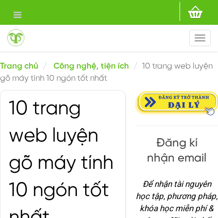
Togg
navi
Trang chủ
Công nghệ, tiện ích
10 trang web luyện
gõ máy tính 10 ngón tốt nhất
10 trang
web luyện
Đăng kí
nhận email
gõ máy tính
Để nhận tài nguyên
10 ngón tốt
học tập, phương pháp,
khóa học miễn phí &