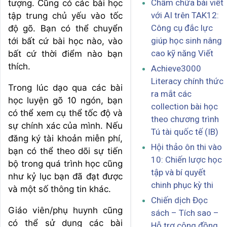
Chấm chữa bài viết
tượng. Cũng có các bài học
với AI trên TAK12:
tập trung chủ yếu vào tốc
Công cụ đắc lực
độ gõ. Bạn có thể chuyển
giúp học sinh nâng
tới bất cứ bài học nào, vào
cao kỹ năng Viết
bất cứ thời điểm nào bạn
thích.
Achieve3000
Literacy chính thức
Trong lúc dạo qua các bài
ra mắt các
học luyện gõ 10 ngón, bạn
collection bài học
có thể xem cụ thể tốc độ và
theo chương trình
sự chính xác của mình. Nếu
Tú tài quốc tế (IB)
đăng ký tài khoản miễn phí,
Hội thảo ôn thi vào
bạn có thể theo dõi sự tiến
10: Chiến lược học
bộ trong quá trình học cũng
tập và bí quyết
như kỷ lục bạn đã đạt được
chinh phục kỳ thi
và một số thông tin khác.
Chiến dịch Đọc
Giáo viên/phụ huynh cũng
sách – Tích sao –
có thể sử dụng các bài
Hỗ trợ cộng đồng