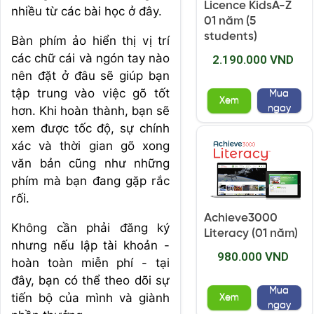
Licence KidsA-Z
nhiều từ các bài học ở đây.
01 năm (5
students)
Bàn phím ảo hiển thị vị trí
các chữ cái và ngón tay nào
2.190.000 VND
nên đặt ở đâu sẽ giúp bạn
tập trung vào việc gõ tốt
Mua
Xem
ngay
hơn. Khi hoàn thành, bạn sẽ
xem được tốc độ, sự chính
xác và thời gian gõ xong
văn bản cũng như những
phím mà bạn đang gặp rắc
rối.
Achieve3000
Không cần phải đăng ký
Literacy (01 năm)
nhưng nếu lập tài khoản -
980.000 VND
hoàn toàn miễn phí - tại
đây, bạn có thể theo dõi sự
Mua
tiến bộ của mình và giành
Xem
ngay