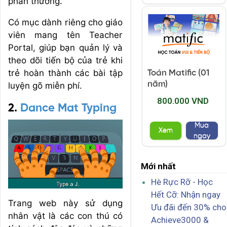
phần thưởng.
Có mục dành riêng cho giáo
viên mang tên Teacher
Portal, giúp bạn quản lý và
theo dõi tiến bộ của trẻ khi
trẻ hoàn thành các bài tập
Toán Matific (01
năm)
luyện gõ miễn phí.
800.000 VND
2.
Dance Mat Typing
Mua
Xem
ngay
Mới nhất
Hè Rực Rỡ - Học
Hết Cỡ: Nhận ngay
Trang web này sử dụng
Ưu đãi đến 30% cho
nhân vật là các con thú có
Achieve3000 &