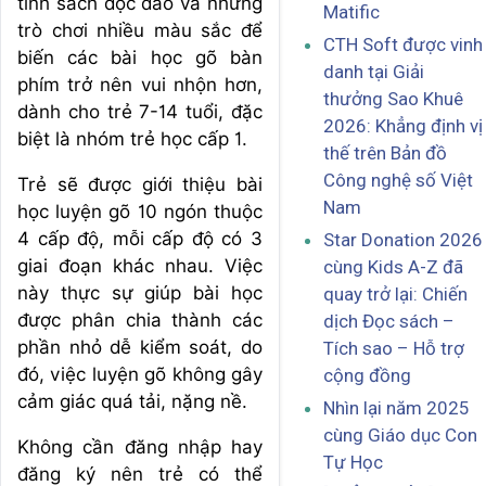
tính sách độc đáo và những
Matific
trò chơi nhiều màu sắc để
CTH Soft được vinh
biến các bài học gõ bàn
danh tại Giải
phím trở nên vui nhộn hơn,
thưởng Sao Khuê
dành cho trẻ 7-14 tuổi, đặc
2026: Khẳng định vị
biệt là nhóm trẻ học cấp 1.
thế trên Bản đồ
Công nghệ số Việt
Trẻ sẽ được giới thiệu bài
Nam
học luyện gõ 10 ngón thuộc
4 cấp độ, mỗi cấp độ có 3
Star Donation 2026
giai đoạn khác nhau. Việc
cùng Kids A-Z đã
này thực sự giúp bài học
quay trở lại: Chiến
được phân chia thành các
dịch Đọc sách –
phần nhỏ dễ kiểm soát, do
Tích sao – Hỗ trợ
đó, việc luyện gõ không gây
cộng đồng
cảm giác quá tải, nặng nề.
Nhìn lại năm 2025
cùng Giáo dục Con
Không cần đăng nhập hay
Tự Học
đăng ký nên trẻ có thể