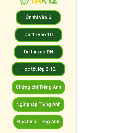
Ôn thi vào 6
Ôn thi vào 10
Ôn thi vào ĐH
Học tốt lớp 2-12
Chứng chỉ Tiếng Anh
Ngữ pháp Tiếng Anh
Đọc hiểu Tiếng Anh