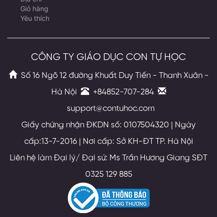
Giỏ hàng
Yêu thích
CÔNG TY GIÁO DỤC CON TỰ HỌC
Số 16 Ngõ 12 đường Khuất Duy Tiến - Thanh Xuân -
Hà Nội
+84852-707-284
support@contuhoc.com
Giấy chứng nhận ĐKDN số: 0107504320 | Ngày
cấp:13-7-2016 | Nơi cấp: Sở KH-ĐT TP. Hà Nội
Liên hệ làm Đại lý/ Đại sứ: Ms Trần Hương Giang SĐT
0325 129 885