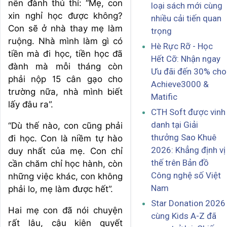
nên đành thủ thỉ: “Mẹ, con
loại sách mới cùng
xin nghỉ học được không?
nhiều cải tiến quan
Con sẽ ở nhà thay mẹ làm
trọng
ruộng. Nhà mình làm gì có
Hè Rực Rỡ - Học
tiền mà đi học, tiền học đã
Hết Cỡ: Nhận ngay
đành mà mỗi tháng còn
Ưu đãi đến 30% cho
phải nộp 15 cân gạo cho
Achieve3000 &
trường nữa, nhà mình biết
Matific
lấy đâu ra”.
CTH Soft được vinh
danh tại Giải
“Dù thế nào, con cũng phải
thưởng Sao Khuê
đi học. Con là niềm tự hào
2026: Khẳng định vị
duy nhất của mẹ. Con chỉ
thế trên Bản đồ
cần chăm chỉ học hành, còn
Công nghệ số Việt
những việc khác, con không
Nam
phải lo, mẹ làm được hết”.
Star Donation 2026
Hai mẹ con đã nói chuyện
cùng Kids A-Z đã
rất lâu, cậu kiên quyết