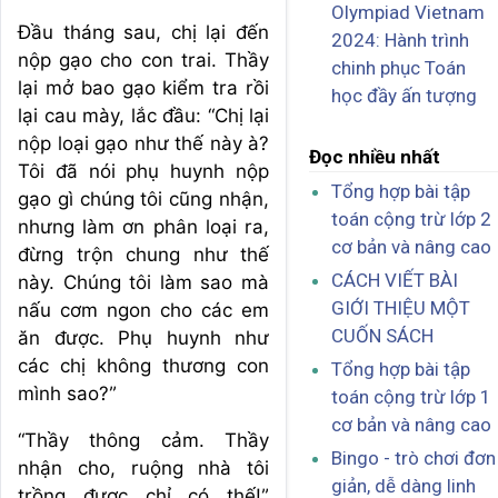
Olympiad Vietnam
Đầu tháng sau, chị lại đến
2024: Hành trình
nộp gạo cho con trai. Thầy
chinh phục Toán
lại mở bao gạo kiểm tra rồi
học đầy ấn tượng
lại cau mày, lắc đầu: “Chị lại
nộp loại gạo như thế này à?
Đọc nhiều nhất
Tôi đã nói phụ huynh nộp
Tổng hợp bài tập
gạo gì chúng tôi cũng nhận,
toán cộng trừ lớp 2
nhưng làm ơn phân loại ra,
cơ bản và nâng cao
đừng trộn chung như thế
CÁCH VIẾT BÀI
này. Chúng tôi làm sao mà
GIỚI THIỆU MỘT
nấu cơm ngon cho các em
CUỐN SÁCH
ăn được. Phụ huynh như
các chị không thương con
Tổng hợp bài tập
mình sao?”
toán cộng trừ lớp 1
cơ bản và nâng cao
“Thầy thông cảm. Thầy
Bingo - trò chơi đơn
nhận cho, ruộng nhà tôi
giản, dễ dàng linh
trồng được chỉ có thế!”