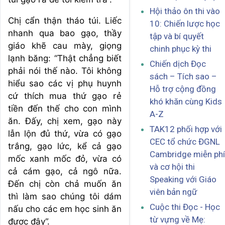
Hội thảo ôn thi vào
Chị cẩn thận tháo túi. Liếc
10: Chiến lược học
nhanh qua bao gạo, thầy
tập và bí quyết
giáo khẽ cau mày, giọng
chinh phục kỳ thi
lạnh băng: “Thật chẳng biết
Chiến dịch Đọc
phải nói thế nào. Tôi không
sách – Tích sao –
hiểu sao các vị phụ huynh
Hỗ trợ cộng đồng
cứ thích mua thứ gạo rẻ
khó khăn cùng Kids
tiền đến thế cho con mình
A-Z
ăn. Đấy, chị xem, gạo này
TAK12 phối hợp với
lẫn lộn đủ thứ, vừa có gạo
CEC tổ chức ĐGNL
trắng, gạo lức, kể cả gạo
Cambridge miễn phí
mốc xanh mốc đỏ, vừa có
và cơ hội thi
cả cám gạo, cả ngô nữa.
Speaking với Giáo
Đến chị còn chả muốn ăn
viên bản ngữ
thì làm sao chúng tôi dám
Cuộc thi Đọc - Học
nấu cho các em học sinh ăn
từ vựng về Mẹ:
được đây”.