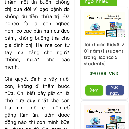
ngợi nhiều
thêm một tin buồn, chồng
chị qua đời vì bạo bệnh do
không đủ tiền chữa trị. Đã
nghèo rồi lại còn nghèo
hơn, cơ cực bần hàn cứ đeo
bám, không buông tha cho
gia đình chị. Hai mẹ con tự
Tài khoản KidsA-Z
01 năm (1 student
tay mai táng cho người
trong licence 5
chồng, người cha bạc
students)
mệnh.
490.000 VND
Chị quyết định ở vậy nuôi
con, không đi thêm bước
Mua
Xem
nữa. Chị biết bây giờ chị là
ngay
chỗ dựa duy nhất cho con
trai mình, nên chị luôn cố
gắng làm ăn, kiếm được
đồng nào thì con mình bữa