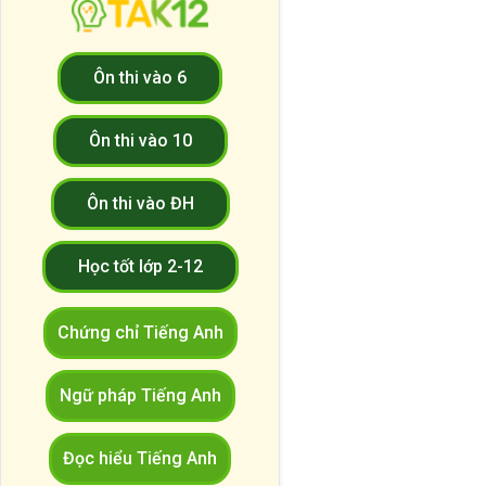
Ôn thi vào 6
Ôn thi vào 10
Ôn thi vào ĐH
Học tốt lớp 2-12
Chứng chỉ Tiếng Anh
Ngữ pháp Tiếng Anh
Đọc hiểu Tiếng Anh