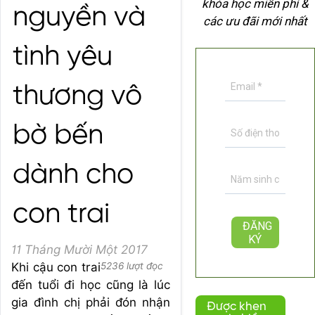
khóa học miễn phí &
nguyền và
các ưu đãi mới nhất
tình yêu
thương vô
bờ bến
dành cho
con trai
11 Tháng Mười Một 2017
Khi cậu con trai
5236 lượt đọc
đến tuổi đi học cũng là lúc
gia đình chị phải đón nhận
Được khen