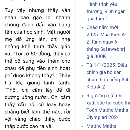
Hành trình yêu
Tuy vậy nhưng thầy vẫn
thương, Rinh ngàn
nhận bao gạo rồi nhanh
quà tặng!
chóng đánh dấu vào bảng
Chào năm mới
tên của học sinh. Mặt người
2025: Mua Kids A-
mẹ đỏ ửng lên, chị nhẹ
Z, tặng ngay 6
nhàng khẽ thưa thầy giáo
tháng Safeweb trị
vụ: “Tôi có 50 đồng, thầy có
giá 300K
thể bố sung vào thêm cho
Từ 1/1/2025: Điều
cháu để phụ tiền sinh hoạt
chỉnh giá bộ sản
phí được không thầy?”. Thầy
phẩm học tiếng Anh
trả lời, giọng lạnh tanh:
Kids A-Z
“Thôi, chị cầm lấy để đi
3 gương mặt nhí
đường uống nước”. Chị cảm
xuất sắc tại cuộc thi
thấy xấu hổ, cứ loay hoay
Toán Matific Maths
chẳng biết làm thế nào, rồi
Olympiad 2024
vội vàng chào thầy, bước
Matific Maths
thấp bước cao ra về.