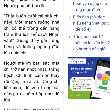
hoạt vận dụng cho
Người phụ nữ bối rối.
từng mục đích
“Thật buồn cười cái nhà chị
Biển đẹp (bài đọc
này! Một mảnh ruộng nhà
hiểu tiếng Việt lớp 5
chị có thể trồng đến hàng
- đề số 4)
trăm thứ lúa thế sao? Nhận
Tổng hợp các bài
vào!”. Giọng thầy gằn từng
toán có lời văn lớp 2
tiếng và không ngẩng đầu
có hướng dẫn giải
lên nhìn chị.
Người mẹ im bặt, sắc mặt
chị trở nên nhợt nhạt, trắng
bệch. Chị lí nhí cảm ơn thầy
rồi lặng lẽ ra về. Dáng chị
liêu xiêu, đổ vẹo trong cái
nắng trưa hầm hập như đổ
lửa.