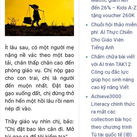
Matific giảm lên
đến 26% – Kids A-Z
tặng voucher 260K
Chuỗi hội thảo miễn
phí: AI Thực Chiến
Cho Giáo Viên
Ít lâu sau, có một người mẹ
Tiếng Anh
nặng nề vác theo một bao
Chấm chữa bài viết
tải, chân thấp chân cao đến
với AI trên TAK12:
phòng giáo vụ. Chị nộp gạo
Công cụ đắc lực
cho con trai, chị là người
giúp học sinh nâng
đến muộn nhất. Đặt bao
cao kỹ năng Viết
gạo xuống đất, chị đứng thở
Achieve3000
hổn hển một hồi lâu rồi nem
Literacy chính thức
nép đi vào.
ra mắt các
collection bài học
Thầy giáo vụ nhìn chị, bảo:
theo chương trình
“Chị đặt bao lên cân đi. Mở
Tú tài quốc tế (IB)
túi gạo ra để tôi kiểm tra”.