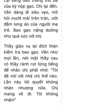
Lại sang đầu tháng thứ ba
của kỳ nộp gạo. Chị lại đến.
Vẫn dáng đi xiêu vẹo, mồ
hôi mướt mải trên trán, ướt
đẫm lưng áo của người mẹ
trẻ. Bao gạo nặng dường
như quá sức với chị.
Thầy giáo vụ lại đích thân
kiểm tra bao gạo. Vẫn như
mọi lần, nét mặt thầy cau
có thầy rành rọt từng tiếng
để nhắc chị phải nhớ: “Tôi
đã nói với nhà chị thế nào.
Lần này tôi quyết không
nhân nhượng nữa. Chị
mang về đi. Tôi không
nhận!”