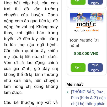
Xem
Học hết cấp hai, cậu con
ngay
trai thi đỗ vào trường
chuyên của huyện. Gánh
nặng cơm áo gạo tiền lại đè
nặng lên vai chị. Không may
thay, khi giấu báo trúng
tuyển về đến tay cậu cũng
Toán Matific (01
là lúc mẹ cậu ngã bệnh.
năm)
Căn bệnh quái ác ấy khiến
800.000 VND
mẹ cậu bị liệt nửa chi dưới.
Vốn dĩ là lao động chính
Mua
Xem
của gia đình, giờ đây chị
ngay
không thể đi lại bình thường
như xưa nữa, nên chuyện
Mới nhất
làm nông chị cũng không
[THÔNG BÁO] Raz-
làm được.
Plus (Kids A-Z) cập
Cậu bé thương mẹ vất vả
nhật hệ thống phân