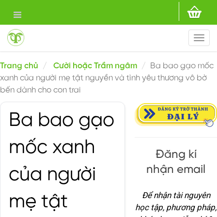
Togg
navi
Trang chủ
Cười hoặc Trầm ngâm
Ba bao gạo mốc
xanh của người mẹ tật nguyền và tình yêu thương vô bờ
bến dành cho con trai
Ba bao gạo
mốc xanh
Đăng kí
nhận email
của người
Để nhận tài nguyên
mẹ tật
học tập, phương pháp,