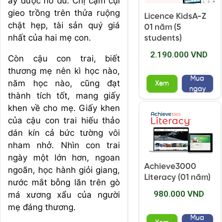
ấy được no đủ. Chị cặm cụi
gieo trồng trên thửa ruộng
Licence KidsA-Z
chật hẹp, tài sản quý giá
01 năm (5
nhất của hai mẹ con.
students)
2.190.000 VND
Còn cậu con trai, biết
thương mẹ nên kì học nào,
Mua
năm học nào, cũng đạt
Xem
ngay
thành tích tốt, mang giấy
khen về cho mẹ. Giấy khen
của cậu con trai hiếu thảo
dán kín cả bức tường vôi
nham nhở. Nhìn con trai
ngày một lớn hơn, ngoan
Achieve3000
ngoãn, học hành giỏi giang,
Literacy (01 năm)
nước mắt bỗng lăn trên gò
980.000 VND
má xương xẩu của người
mẹ đáng thương.
Mua