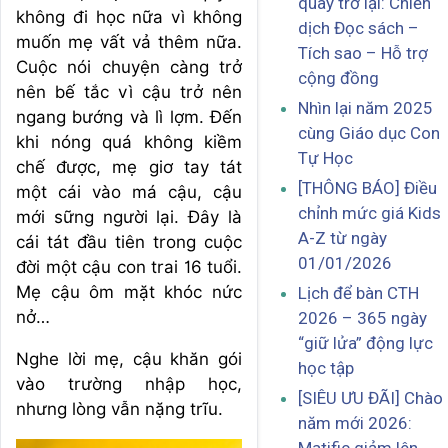
quay trở lại: Chiến
không đi học nữa vì không
dịch Đọc sách –
muốn mẹ vất vả thêm nữa.
Tích sao – Hỗ trợ
Cuộc nói chuyện càng trở
cộng đồng
nên bế tắc vì cậu trở nên
Nhìn lại năm 2025
ngang bướng và lì lợm. Đến
cùng Giáo dục Con
khi nóng quá không kiềm
Tự Học
chế được, mẹ giơ tay tát
[THÔNG BÁO] Điều
một cái vào má cậu, cậu
chỉnh mức giá Kids
mới sững người lại. Đây là
A-Z từ ngày
cái tát đầu tiên trong cuộc
01/01/2026
đời một cậu con trai 16 tuổi.
Mẹ cậu ôm mặt khóc nức
Lịch để bàn CTH
nở…
2026 – 365 ngày
“giữ lửa” động lực
Nghe lời mẹ, cậu khăn gói
học tập
vào trường nhập học,
[SIÊU ƯU ĐÃI] Chào
nhưng lòng vẫn nặng trĩu.
năm mới 2026: