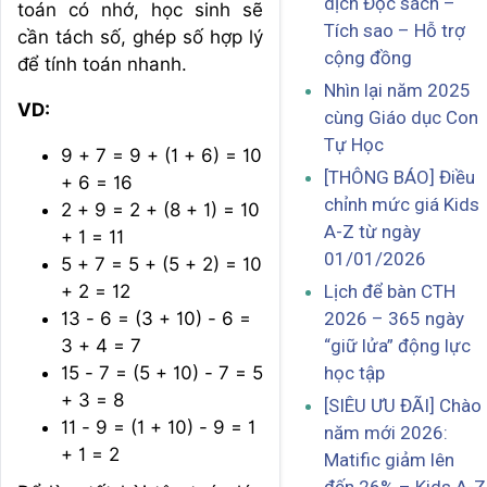
dịch Đọc sách –
toán có nhớ, học sinh sẽ
Tích sao – Hỗ trợ
cần tách số, ghép số hợp lý
cộng đồng
để tính toán nhanh.
Nhìn lại năm 2025
VD:
cùng Giáo dục Con
Tự Học
9 + 7 = 9 + (1 + 6) = 10
[THÔNG BÁO] Điều
+ 6 = 16
chỉnh mức giá Kids
2 + 9 = 2 + (8 + 1) = 10
A-Z từ ngày
+ 1 = 11
01/01/2026
5 + 7 = 5 + (5 + 2) = 10
+ 2 = 12
Lịch để bàn CTH
13 - 6 = (3 + 10) - 6 =
2026 – 365 ngày
3 + 4 = 7
“giữ lửa” động lực
15 - 7 = (5 + 10) - 7 = 5
học tập
+ 3 = 8
[SIÊU ƯU ĐÃI] Chào
11 - 9 = (1 + 10) - 9 = 1
năm mới 2026:
+ 1 = 2
Matific giảm lên