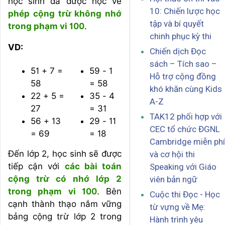
học sinh đã được học về
10: Chiến lược học
phép cộng trừ không nhớ
tập và bí quyết
trong phạm vi 100
.
chinh phục kỳ thi
VD:
Chiến dịch Đọc
sách – Tích sao –
51 + 7 =
59 - 1
Hỗ trợ cộng đồng
58
= 58
khó khăn cùng Kids
22 + 5 =
35 - 4
A-Z
27
= 31
TAK12 phối hợp với
56 + 13
29 - 11
CEC tổ chức ĐGNL
= 69
= 18
Cambridge miễn phí
Đến lớp 2, học sinh sẽ được
và cơ hội thi
tiếp cận với
các bài toán
Speaking với Giáo
cộng trừ có nhớ lớp 2
viên bản ngữ
trong phạm vi 100
. Bên
Cuộc thi Đọc - Học
cạnh thành thạo nắm vững
từ vựng về Mẹ:
bảng cộng trừ lớp 2 trong
Hành trình yêu