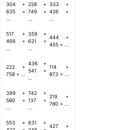
304 +
228 +
333 +
635 =
749 =
426 =
...
...
...
517 +
359 +
444 +
466 =
621 =
455 = ...
...
...
436 +
222 +
114 +
541 =
758 = ...
873 = ...
...
399 +
742 +
219 +
580 =
137 =
780 = ...
...
...
553 +
631 +
427 +