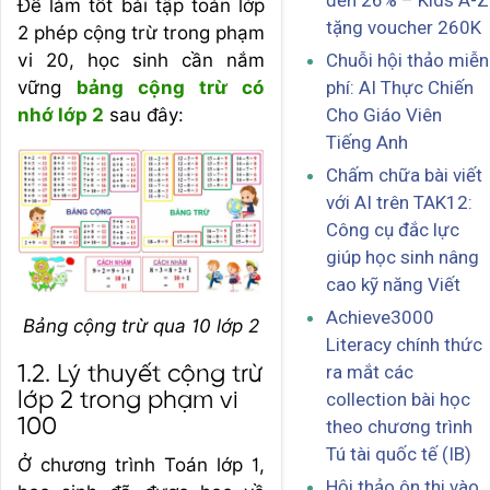
đến 26% – Kids A-Z
Để làm tốt bài tập toán lớp
tặng voucher 260K
2 phép cộng trừ trong phạm
vi 20, học sinh cần nắm
Chuỗi hội thảo miễn
vững
bảng cộng trừ có
phí: AI Thực Chiến
nhớ lớp 2
sau đây:
Cho Giáo Viên
Tiếng Anh
Chấm chữa bài viết
với AI trên TAK12:
Công cụ đắc lực
giúp học sinh nâng
cao kỹ năng Viết
Achieve3000
Bảng cộng trừ qua 10 lớp 2
Literacy chính thức
ra mắt các
1.2. Lý thuyết cộng trừ
lớp 2 trong phạm vi
collection bài học
100
theo chương trình
Tú tài quốc tế (IB)
Ở chương trình Toán lớp 1,
Hội thảo ôn thi vào