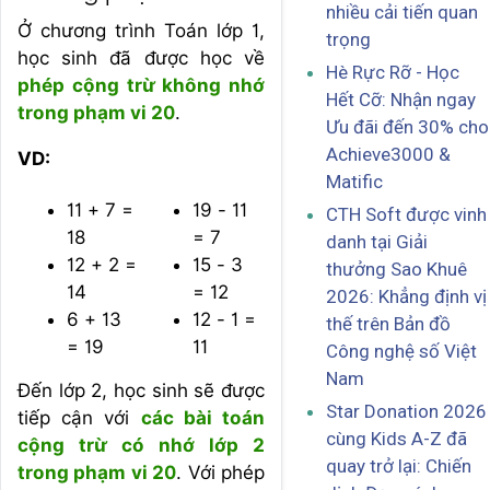
nhiều cải tiến quan
Ở chương trình Toán lớp 1,
trọng
học sinh đã được học về
Hè Rực Rỡ - Học
phép cộng trừ không nhớ
Hết Cỡ: Nhận ngay
trong phạm vi 20
.
Ưu đãi đến 30% cho
Achieve3000 &
VD:
Matific
11 + 7 =
19 - 11
CTH Soft được vinh
18
= 7
danh tại Giải
12 + 2 =
15 - 3
thưởng Sao Khuê
14
= 12
2026: Khẳng định vị
6 + 13
12 - 1 =
thế trên Bản đồ
= 19
11
Công nghệ số Việt
Nam
Đến lớp 2, học sinh sẽ được
Star Donation 2026
tiếp cận với
các bài toán
cùng Kids A-Z đã
cộng trừ có nhớ lớp 2
quay trở lại: Chiến
trong phạm vi 20
. Với phép