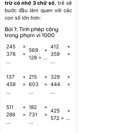
trừ có nhớ 3 chữ số
, trẻ
sẽ
bước đầu làm quen với các
con số lớn hơn:
Bài 1: Tính phép cộng
trong phạm vi 1000
245 +
412 +
569 +
378 =
359 =
128 = ...
...
...
137 +
215 +
329 +
459 =
603 =
444 =
...
...
...
511 +
182 +
425 +
289 =
731 =
572 = ...
...
...