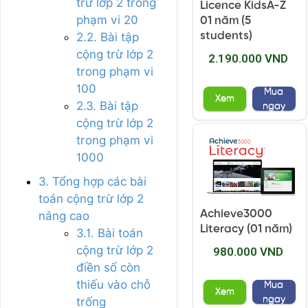
trừ lớp 2 trong
Licence KidsA-Z
phạm vi 20
01 năm (5
students)
2.2. Bài tập
cộng trừ lớp 2
2.190.000 VND
trong phạm vi
100
Mua
Xem
2.3. Bài tập
ngay
cộng trừ lớp 2
trong phạm vi
1000
3. Tổng hợp các bài
toán cộng trừ lớp 2
Achieve3000
nâng cao
Literacy (01 năm)
3.1. Bài toán
cộng trừ lớp 2
980.000 VND
điền số còn
thiếu vào chỗ
Mua
Xem
ngay
trống