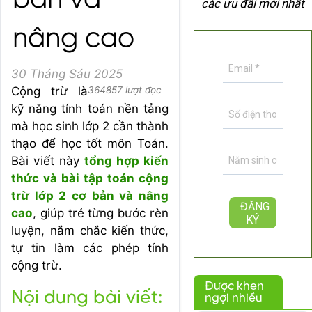
bản và
các ưu đãi mới nhất
nâng cao
30 Tháng Sáu 2025
Cộng trừ là
364857 lượt đọc
kỹ năng tính toán nền tảng
mà học sinh lớp 2 cần thành
thạo để học tốt môn Toán.
Bài viết này
tổng hợp kiến
thức và bài tập toán cộng
trừ lớp 2 cơ bản và nâng
cao
, giúp trẻ từng bước rèn
luyện, nắm chắc kiến thức,
tự tin làm các phép tính
cộng trừ.
Được khen
Nội dung bài viết:
ngợi nhiều