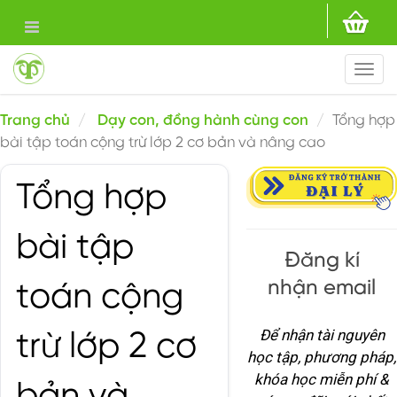
Togg
navi
Trang chủ
Dạy con, đồng hành cùng con
Tổng hợp
bài tập toán cộng trừ lớp 2 cơ bản và nâng cao
Tổng hợp
bài tập
Đăng kí
nhận email
toán cộng
Để nhận tài nguyên
trừ lớp 2 cơ
học tập, phương pháp,
khóa học miễn phí &