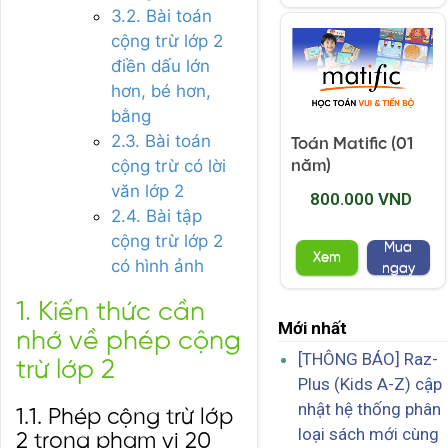
3.2. Bài toán
cộng trừ lớp 2
điền dấu lớn
hơn, bé hơn,
bằng
2.3. Bài toán
Toán Matific (01
cộng trừ có lời
năm)
văn lớp 2
800.000 VND
2.4. Bài tập
cộng trừ lớp 2
Mua
Xem
có hình ảnh
ngay
1. Kiến thức cần
Mới nhất
nhớ về phép cộng
[THÔNG BÁO] Raz-
trừ lớp 2
Plus (Kids A-Z) cập
nhật hệ thống phân
1.1. Phép cộng trừ lớp
loại sách mới cùng
2 trong phạm vi 20