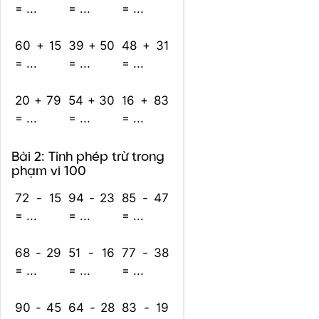
= ...
= ...
= ...
60 + 15
39 + 50
48 + 31
= ...
= ...
= ...
20 + 79
54 + 30
16 + 83
= ...
= ...
= ...
Bài 2: Tính phép trừ trong
phạm vi 100
72 - 15
94 - 23
85 - 47
= ...
= ...
= ...
68 - 29
51 - 16
77 - 38
= ...
= ...
= ...
90 - 45
64 - 28
83 - 19