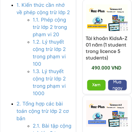
1. Kiến thức cần nhớ
về phép cộng trừ lớp 2
1.1. Phép cộng
trừ lớp 2 trong
phạm vi 20
Tài khoản KidsA-Z
1.2. Lý thuyết
01 năm (1 student
cộng trừ lớp 2
trong licence 5
trong phạm vi
students)
100
490.000 VND
1.3. Lý thuyết
cộng trừ lớp 2
Mua
Xem
trong phạm vi
ngay
1000
2. Tổng hợp các bài
toán cộng trừ lớp 2 cơ
bản
2.1. Bài tập cộng