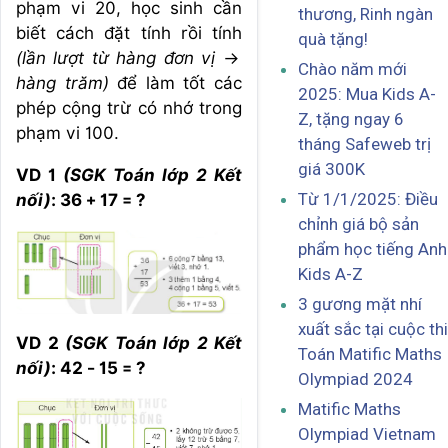
phạm vi 20, học sinh cần
thương, Rinh ngàn
biết cách đặt tính rồi tính
quà tặng!
(lần lượt từ hàng đơn vị →
Chào năm mới
hàng trăm)
để làm tốt các
2025: Mua Kids A-
phép cộng trừ có nhớ trong
Z, tặng ngay 6
phạm vi 100.
tháng Safeweb trị
giá 300K
VD 1
(SGK Toán lớp 2 Kết
Từ 1/1/2025: Điều
nối)
: 36 + 17 = ?
chỉnh giá bộ sản
phẩm học tiếng Anh
Kids A-Z
3 gương mặt nhí
xuất sắc tại cuộc thi
VD 2
(SGK Toán lớp 2 Kết
Toán Matific Maths
nối)
: 42 - 15 = ?
Olympiad 2024
Matific Maths
Olympiad Vietnam