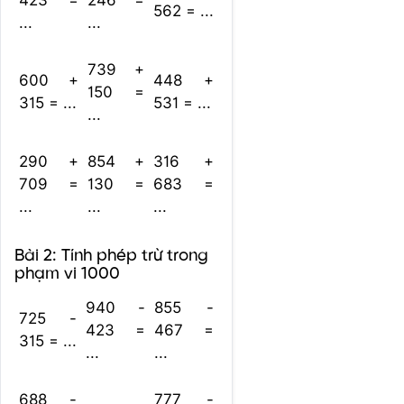
423 =
246 =
562 = ...
...
...
739 +
600 +
448 +
150 =
315 = ...
531 = ...
...
290 +
854 +
316 +
709 =
130 =
683 =
...
...
...
Bài 2: Tính phép trừ trong
phạm vi 1000
940 -
855 -
725 -
423 =
467 =
315 = ...
...
...
688 -
777 -