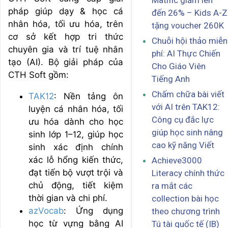
Matific giảm lên
pháp giúp dạy & học cá
đến 26% – Kids A-Z
nhân hóa, tối ưu hóa, trên
tặng voucher 260K
cơ sở kết hợp tri thức
Chuỗi hội thảo miễn
chuyên gia và trí tuệ nhân
phí: AI Thực Chiến
tạo (AI). Bộ giải pháp của
Cho Giáo Viên
CTH Soft gồm:
Tiếng Anh
Chấm chữa bài viết
TAK12
: Nền tảng ôn
với AI trên TAK12:
luyện cá nhân hóa, tối
Công cụ đắc lực
ưu hóa dành cho học
giúp học sinh nâng
sinh lớp 1–12, giúp học
cao kỹ năng Viết
sinh xác định chính
xác lỗ hổng kiến thức,
Achieve3000
đạt tiến bộ vượt trội và
Literacy chính thức
chủ động, tiết kiệm
ra mắt các
thời gian và chi phí.
collection bài học
azVocab
: Ứng dụng
theo chương trình
học từ vựng bằng AI
Tú tài quốc tế (IB)