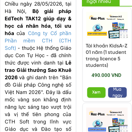
ngợi nhiều
Chiều ngày 28/05/2026, tại
Hà Nội,
Bộ giải pháp
EdTech TAK12 giúp dạy &
học cá nhân hóa, tối ưu
hóa
của
Công ty Cổ phần
Phần mềm CTH (CTH
Tài khoản KidsA-Z
Soft)
- thuộc Hệ thống Giáo
01 năm (1 student
dục Con Tự Học - đã chính
trong licence 5
thức được vinh danh tại
Lễ
students)
trao Giải thưởng Sao Khuê
490.000 VND
2026
và ghi danh trên "Bản
đồ Giải pháp Công nghệ số
Mua
Việt Nam 2026". Đây là dấu
Xem
ngay
mốc vàng son khẳng định
năng lực sáng tạo vượt trội
và vị thế tiên phong của
CTH Soft trong lĩnh vực
Giáo dục và Đào tạo số