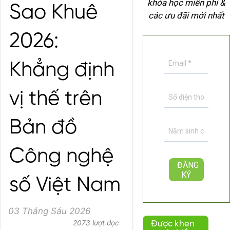
khóa học miễn phí &
Sao Khuê
các ưu đãi mới nhất
2026:
Khẳng định
vị thế trên
Bản đồ
Công nghệ
số Việt Nam
03 Tháng Sáu 2026
2073 lượt đọc
Được khen