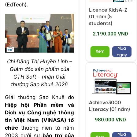
(EdTech).
Licence KidsA-Z
01 năm (5
students)
2.190.000 VND
Mua
Xem
ngay
Chị Đặng Thị Huyền Linh –
Giám đốc sản phẩm của
CTH Soft – nhận Giải
thưởng Sao Khuê 2026
Giải thưởng Sao Khuê do
Achieve3000
Hiệp hội Phần mềm và
Literacy (01 năm)
Dịch vụ Công nghệ thông
980.000 VND
tin Việt Nam (VINASA) tổ
chức
thường niên từ năm
Mua
2003 dưới sự
bảo trợ của