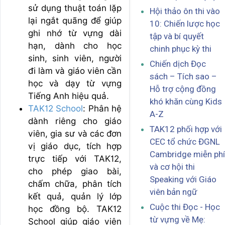
sử dụng thuật toán lặp
Hội thảo ôn thi vào
lại ngắt quãng để giúp
10: Chiến lược học
ghi nhớ từ vựng dài
tập và bí quyết
hạn, dành cho học
chinh phục kỳ thi
sinh, sinh viên, người
Chiến dịch Đọc
đi làm và giáo viên cần
sách – Tích sao –
học và dạy từ vựng
Hỗ trợ cộng đồng
Tiếng Anh hiệu quả.
khó khăn cùng Kids
TAK12 School
: Phân hệ
A-Z
dành riêng cho giáo
TAK12 phối hợp với
viên, gia sư và các đơn
CEC tổ chức ĐGNL
vị giáo dục, tích hợp
Cambridge miễn phí
trực tiếp với TAK12,
và cơ hội thi
cho phép giao bài,
Speaking với Giáo
chấm chữa, phân tích
viên bản ngữ
kết quả, quản lý lớp
Cuộc thi Đọc - Học
học đồng bộ. TAK12
từ vựng về Mẹ:
School giúp giáo viên