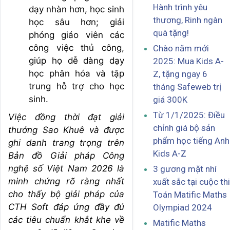
Hành trình yêu
dạy nhàn hơn, học sinh
thương, Rinh ngàn
học sâu hơn; giải
quà tặng!
phóng giáo viên các
công việc thủ công,
Chào năm mới
giúp họ dễ dàng dạy
2025: Mua Kids A-
học phân hóa và tập
Z, tặng ngay 6
trung hỗ trợ cho học
tháng Safeweb trị
sinh.
giá 300K
Từ 1/1/2025: Điều
Việc đồng thời đạt giải
chỉnh giá bộ sản
thưởng Sao Khuê và được
phẩm học tiếng Anh
ghi danh trang trọng trên
Kids A-Z
Bản đồ Giải pháp Công
nghệ số Việt Nam 2026 là
3 gương mặt nhí
minh chứng rõ ràng nhất
xuất sắc tại cuộc thi
cho thấy bộ giải pháp của
Toán Matific Maths
CTH Soft đáp ứng đầy đủ
Olympiad 2024
các tiêu chuẩn khắt khe về
Matific Maths