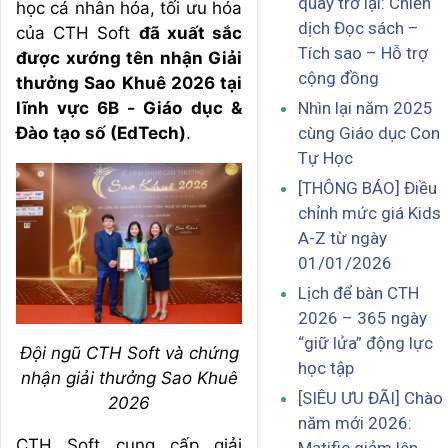
quay trở lại: Chiến
học cá nhân hóa, tối ưu hóa
dịch Đọc sách –
của CTH Soft
đã xuất sắc
Tích sao – Hỗ trợ
được xướng tên nhận Giải
cộng đồng
thưởng Sao Khuê 2026 tại
lĩnh vực 6B - Giáo dục &
Nhìn lại năm 2025
Đào tạo số (EdTech)
.
cùng Giáo dục Con
Tự Học
[THÔNG BÁO] Điều
chỉnh mức giá Kids
A-Z từ ngày
01/01/2026
Lịch để bàn CTH
2026 – 365 ngày
“giữ lửa” động lực
Đội ngũ CTH Soft và chứng
học tập
nhận giải thưởng Sao Khuê
[SIÊU ƯU ĐÃI] Chào
2026
năm mới 2026:
CTH Soft cung cấp giải