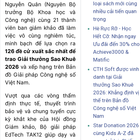
loại sách mới cùng
Nguyễn Quân (Nguyên Bộ
nhiều cải tiến quan
trưởng Bộ Khoa học và
trọng
Công nghệ) cùng 21 thành
viên ban giám khảo đã làm
Hè Rực Rỡ - Học
việc vô cùng nghiêm túc,
Hết Cỡ: Nhận ngay
minh bạch để lựa chọn ra
Ưu đãi đến 30% cho
126 đề cử xuất sắc nhất để
Achieve3000 &
trao Giải thưởng Sao Khuê
Matific
2026
và xếp hạng trên Bản
CTH Soft được vinh
đồ Giải pháp Công nghệ số
danh tại Giải
Việt Nam.
thưởng Sao Khuê
2026: Khẳng định vị
Vượt qua các vòng thẩm
thế trên Bản đồ
định thực tế, thuyết trình
Công nghệ số Việt
bảo vệ và chung tuyển cực
Nam
kỳ khắt khe của Hội đồng
Star Donation 2026
Giám khảo, Bộ giải pháp
cùng Kids A-Z đã
EdTech TAK12 giúp dạy và