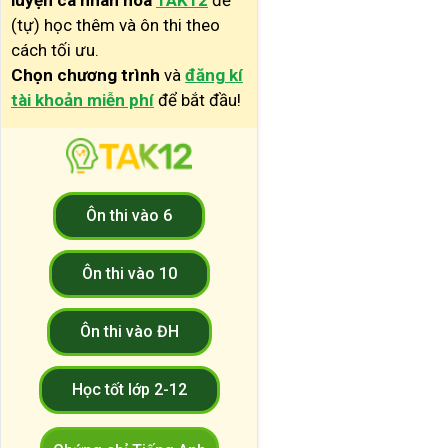
luyện cá nhân hóa
TAK12
để
(tự) học thêm và ôn thi theo
cách tối ưu.
Chọn chương trình
và
đăng kí
tài khoản miễn phí
để bắt đầu!
Ôn thi vào 6
Ôn thi vào 10
Ôn thi vào ĐH
Học tốt lớp 2-12