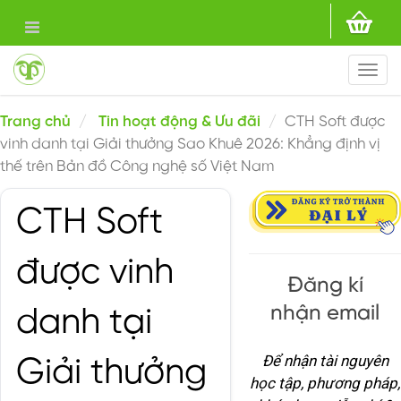
Togg
navi
Trang chủ
Tin hoạt động & Ưu đãi
CTH Soft được
vinh danh tại Giải thưởng Sao Khuê 2026: Khẳng định vị
thế trên Bản đồ Công nghệ số Việt Nam
CTH Soft
được vinh
Đăng kí
nhận email
danh tại
Để nhận tài nguyên
Giải thưởng
học tập, phương pháp,