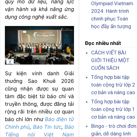
quy mô dữ liệu, năng lực
Olympiad Vietnam
vận hành và khả năng ứng
2024: Hành trình
dụng công nghệ xuất sắc.
chinh phục Toán
học đầy ấn tượng
Đọc nhiều nhất
CÁCH VIẾT BÀI
GIỚI THIỆU MỘT
CUỐN SÁCH
Sự kiện vinh danh Giải
Tổng hợp bài tập
thưởng Sao Khuê 2026
toán cộng trừ lớp 2
cũng nhận được sự quan
cơ bản và nâng cao
tâm đặc biệt từ báo chí và
Tổng hợp bài tập
truyền thông, được đăng tải
toán cộng trừ lớp 1
rộng rãi trên nhiều cơ quan
cơ bản và nâng cao
báo chí lớn như
Báo điện tử
Bingo - trò chơi đơn
Chính phủ
,
Báo Tin tức
,
Báo
giản, dễ dàng linh
Tiếng nói Việt Nam