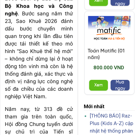
Xem
ngay
Bộ Khoa học và Công
nghệ
. Bước sang năm thứ
23, Sao Khuê 2026 đánh
dấu bước chuyển mình
quan trọng khi lần đầu tiên
được tái thiết kế theo mô
hình “Sao Khuê thế hệ mới”
Toán Matific (01
năm)
– không chỉ dừng lại ở hoạt
động tôn vinh mà còn là hệ
800.000 VND
thống đánh giá, xác thực và
định vị năng lực công nghệ
Mua
Xem
số đa chiều của các doanh
ngay
nghiệp Việt Nam.
Mới nhất
Năm nay, từ 313 đề cử
[THÔNG BÁO] Raz-
tham gia trên toàn quốc,
Plus (Kids A-Z) cập
Hội đồng Chung tuyển dưới
nhật hệ thống phân
sự chủ trì của Tiến sĩ