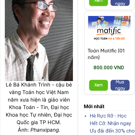
Xem
ngay
Toán Matific (01
năm)
800.000 VND
Mua
Lê Bá Khánh Trình - cậu bé
Xem
ngay
vàng Toán học Việt Nam
năm xưa hiện là giáo viên
Mới nhất
Khoa Toán - Tin, Đại học
Khoa học Tự nhiên, Đại học
Hè Rực Rỡ - Học
Quốc gia TP HCM.
Hết Cỡ: Nhận ngay
Ảnh:
Phanxipang.
Ưu đãi đến 30% cho