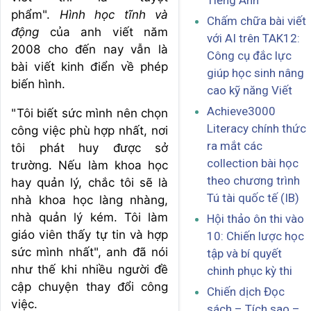
Tiếng Anh
phẩm".
Hình học tĩnh và
Chấm chữa bài viết
động
của anh viết năm
với AI trên TAK12:
2008 cho đến nay vẫn là
Công cụ đắc lực
bài viết kinh điển về phép
giúp học sinh nâng
biến hình.
cao kỹ năng Viết
Achieve3000
"Tôi biết sức mình nên chọn
Literacy chính thức
công việc phù hợp nhất, nơi
ra mắt các
tôi phát huy được sở
collection bài học
trường. Nếu làm khoa học
theo chương trình
hay quản lý, chắc tôi sẽ là
Tú tài quốc tế (IB)
nhà khoa học làng nhàng,
nhà quản lý kém. Tôi làm
Hội thảo ôn thi vào
giáo viên thấy tự tin và hợp
10: Chiến lược học
sức mình nhất", anh đã nói
tập và bí quyết
như thế khi nhiều người đề
chinh phục kỳ thi
cập chuyện thay đổi công
Chiến dịch Đọc
việc.
sách – Tích sao –