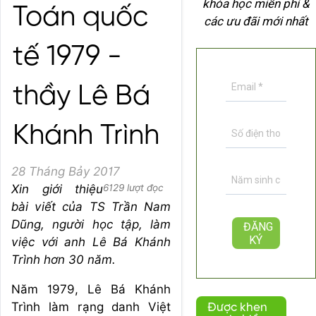
khóa học miễn phí &
Toán quốc
các ưu đãi mới nhất
tế 1979 -
thầy Lê Bá
Khánh Trình
28 Tháng Bảy 2017
Xin giới thiệu
6129 lượt đọc
bài viết của TS Trần Nam
Dũng, người học tập, làm
việc với anh Lê Bá Khánh
Trình hơn 30 năm.
Năm 1979, Lê Bá Khánh
Trình làm rạng danh Việt
Được khen