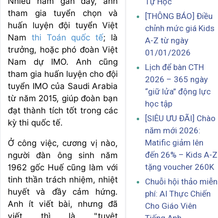
Nhiều năm gần đây, anh
Tự Học
tham gia tuyển chọn và
[THÔNG BÁO] Điều
huấn luyện đội tuyển Việt
chỉnh mức giá Kids
Nam
thi Toán quốc tế
; là
A-Z từ ngày
trưởng, hoặc phó đoàn Việt
01/01/2026
Nam dự IMO. Anh cũng
Lịch để bàn CTH
tham gia huấn luyện cho đội
2026 – 365 ngày
tuyển IMO của Saudi Arabia
“giữ lửa” động lực
từ năm 2015, giúp đoàn bạn
học tập
đạt thành tích tốt trong các
[SIÊU ƯU ĐÃI] Chào
kỳ thi quốc tế.
năm mới 2026:
Matific giảm lên
Ở công việc, cương vị nào,
đến 26% – Kids A-Z
người đàn ông sinh năm
tặng voucher 260K
1962 gốc Huế cũng làm với
tinh thần trách nhiệm, nhiệt
Chuỗi hội thảo miễn
huyết và đầy cảm hứng.
phí: AI Thực Chiến
Anh ít viết bài, nhưng đã
Cho Giáo Viên
viết thì là "tuyệt