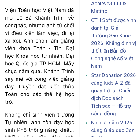
Achieve3000 &
Viện Toán học Việt Nam đã
Matific
mời Lê Bá Khánh Trình về
CTH Soft được vinh
công tác, nhưng anh từ chối
danh tại Giải
vì điều kiện làm việc, đi lại
thưởng Sao Khuê
xa xôi. Anh chọn làm giảng
2026: Khẳng định vị
viên khoa Toán - Tin, Đại
thế trên Bản đồ
học Khoa học tự nhiên, Đại
Công nghệ số Việt
học Quốc gia TP HCM. Mấy
Nam
chục năm qua, Khánh Trình
Star Donation 2026
say mê với công việc giảng
cùng Kids A-Z đã
dạy, truyền đạt kiến thức
quay trở lại: Chiến
Toán cho các thế hệ học
dịch Đọc sách –
trò.
Tích sao – Hỗ trợ
cộng đồng
Không chỉ sinh viên trường
Tự nhiên, anh còn dạy học
Nhìn lại năm 2025
sinh Phổ thông năng khiếu.
cùng Giáo dục Con