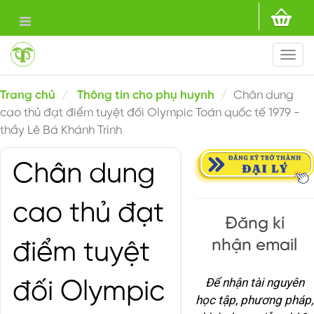
Togg
navi
Trang chủ
Thông tin cho phụ huynh
Chân dung
cao thủ đạt điểm tuyệt đối Olympic Toán quốc tế 1979 -
thầy Lê Bá Khánh Trình
Chân dung
cao thủ đạt
Đăng kí
nhận email
điểm tuyệt
Để nhận tài nguyên
đối Olympic
học tập, phương pháp,