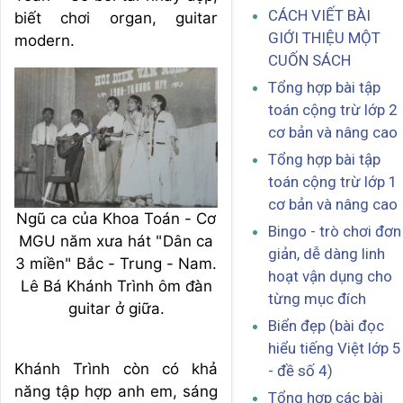
CÁCH VIẾT BÀI
biết chơi organ, guitar
GIỚI THIỆU MỘT
modern.
CUỐN SÁCH
Tổng hợp bài tập
toán cộng trừ lớp 2
cơ bản và nâng cao
Tổng hợp bài tập
toán cộng trừ lớp 1
cơ bản và nâng cao
Ngũ ca của Khoa Toán - Cơ
Bingo - trò chơi đơn
MGU năm xưa hát "Dân ca
giản, dễ dàng linh
3 miền" Bắc - Trung - Nam.
hoạt vận dụng cho
Lê Bá Khánh Trình ôm đàn
từng mục đích
guitar ở giữa.
Biển đẹp (bài đọc
hiểu tiếng Việt lớp 5
Khánh Trình còn có khả
- đề số 4)
năng tập hợp anh em, sáng
Tổng hợp các bài