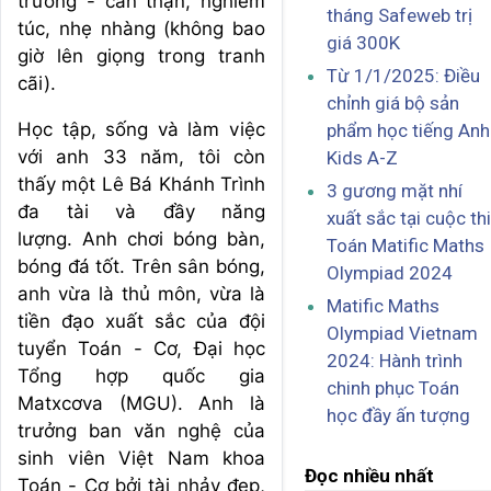
trưởng - cẩn thận, nghiêm
tháng Safeweb trị
túc, nhẹ nhàng (không bao
giá 300K
giờ lên giọng trong tranh
Từ 1/1/2025: Điều
cãi).
chỉnh giá bộ sản
Học tập, sống và làm việc
phẩm học tiếng Anh
với anh 33 năm, tôi còn
Kids A-Z
thấy một Lê Bá Khánh Trình
3 gương mặt nhí
đa tài và đầy năng
xuất sắc tại cuộc thi
lượng. Anh chơi bóng bàn,
Toán Matific Maths
bóng đá tốt. Trên sân bóng,
Olympiad 2024
anh vừa là thủ môn, vừa là
Matific Maths
tiền đạo xuất sắc của đội
Olympiad Vietnam
tuyển Toán - Cơ, Đại học
2024: Hành trình
Tổng hợp quốc gia
chinh phục Toán
Matxcơva (MGU). Anh là
học đầy ấn tượng
trưởng ban văn nghệ của
sinh viên Việt Nam khoa
Đọc nhiều nhất
Toán - Cơ bởi tài nhảy đẹp,