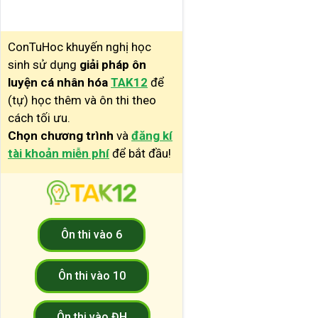
ConTuHoc khuyến nghị học
sinh sử dụng
giải pháp ôn
luyện cá nhân hóa
TAK12
để
(tự) học thêm và ôn thi theo
cách tối ưu.
Chọn chương trình
và
đăng kí
tài khoản miễn phí
để bắt đầu!
Ôn thi vào 6
Ôn thi vào 10
Ôn thi vào ĐH