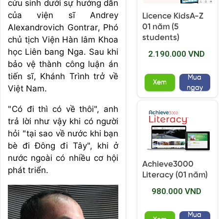
cứu sinh dưới sự hướng dẫn
của viện sĩ Andrey
Licence KidsA-Z
Alexandrovich Gontrar, Phó
01 năm (5
students)
chủ tịch Viện Hàn lâm Khoa
học Liên bang Nga. Sau khi
2.190.000 VND
bảo vệ thành công luận án
tiến sĩ, Khánh Trình trở về
Mua
Xem
Việt Nam.
ngay
"Có đi thì có về thôi", anh
trả lời như vậy khi có người
hỏi "tại sao về nước khi bạn
bè đi Đông đi Tây", khi ở
nước ngoài có nhiều cơ hội
Achieve3000
phát triển.
Literacy (01 năm)
980.000 VND
Mua