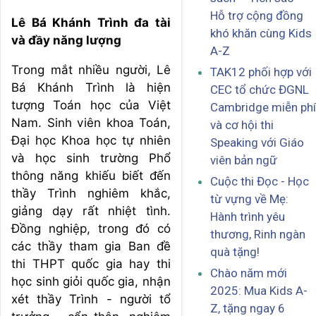
Hỗ trợ cộng đồng
Lê Bá Khánh Trình đa tài
khó khăn cùng Kids
và đầy năng lượng
A-Z
Trong mắt nhiều người, Lê
TAK12 phối hợp với
Bá Khánh Trình là hiện
CEC tổ chức ĐGNL
tượng Toán học của Việt
Cambridge miễn phí
Nam. Sinh viên khoa Toán,
và cơ hội thi
Đại học Khoa học tự nhiên
Speaking với Giáo
và học sinh trường Phổ
viên bản ngữ
thông năng khiếu biết đến
Cuộc thi Đọc - Học
thầy Trình nghiêm khắc,
từ vựng về Mẹ:
giảng dạy rất nhiệt tình.
Hành trình yêu
Đồng nghiệp, trong đó có
thương, Rinh ngàn
các thầy tham gia Ban đề
quà tặng!
thi THPT quốc gia hay thi
Chào năm mới
học sinh giỏi quốc gia, nhận
2025: Mua Kids A-
xét thầy Trình - người tổ
Z, tặng ngay 6