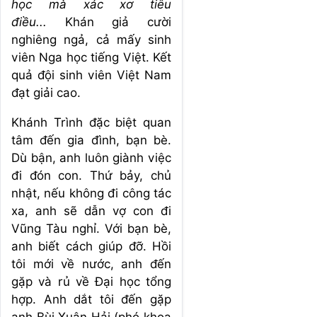
học mà xác xơ tiêu
điều...
Khán giả cười
nghiêng ngả, cả mấy sinh
viên Nga học tiếng Việt. Kết
quả đội sinh viên Việt Nam
đạt giải cao.
Khánh Trình đặc biệt quan
tâm đến gia đình, bạn bè.
Dù bận, anh luôn giành việc
đi đón con. Thứ bảy, chủ
nhật, nếu không đi công tác
xa, anh sẽ dẫn vợ con đi
Vũng Tàu nghỉ. Với bạn bè,
anh biết cách giúp đỡ. Hồi
tôi mới về nước, anh đến
gặp và rủ về Đại học tổng
hợp. Anh dắt tôi đến gặp
anh Bùi Xuân Hải (phó khoa