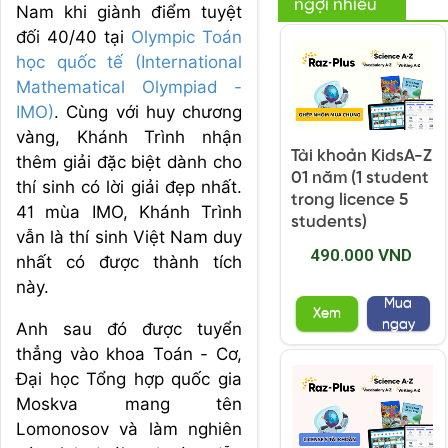
ngợi nhiều
Nam khi giành điểm tuyệt
đối 40/40 tại
Olympic Toán
học quốc tế (International
Mathematical Olympiad -
IMO)
. Cùng với huy chương
vàng, Khánh Trình nhận
Tài khoản KidsA-Z
thêm giải đặc biệt dành cho
01 năm (1 student
thí sinh có lời giải đẹp nhất.
trong licence 5
41 mùa IMO, Khánh Trình
students)
vẫn là thí sinh Việt Nam duy
490.000 VND
nhất có được thành tích
này.
Mua
Xem
ngay
Anh sau đó được tuyển
thẳng vào khoa Toán - Cơ,
Đại học Tổng hợp quốc gia
Moskva mang tên
Lomonosov và làm nghiên