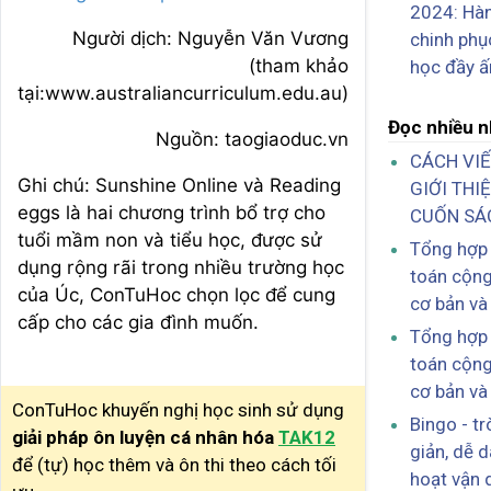
2024: Hàn
Người dịch: Nguyễn Văn Vương
chinh phụ
(tham khảo
học đầy ấ
tại:www.australiancurriculum.edu.au)
Đọc nhiều n
Nguồn: taogiaoduc.vn
CÁCH VIẾ
Ghi chú: Sunshine Online và Reading
GIỚI THI
eggs là hai chương trình bổ trợ cho
CUỐN SÁ
tuổi mầm non và tiểu học, được sử
Tổng hợp 
dụng rộng rãi trong nhiều trường học
toán cộng
của Úc, ConTuHoc chọn lọc để cung
cơ bản và
cấp cho các gia đình muốn.
Tổng hợp 
toán cộng
cơ bản và
ConTuHoc khuyến nghị học sinh sử dụng
Bingo - tr
giải pháp ôn luyện cá nhân hóa
TAK12
giản, dễ d
để (tự) học thêm và ôn thi theo cách tối
hoạt vận 