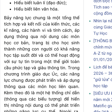
dịch Đọc 
Hiểu biết luân lí (đạo đức);
Tích sao 
Hiểu biết liên văn hóa.
cộng đồn
Bảy năng lực chung là một tổng thể
Nhìn lại 
tích hợp và kết nối của kiến thức, các
cùng Giá
kĩ năng, các hành vi và tính cách, áp
Tự Học
dụng thông qua nội dung các môn
[THÔNG B
học cơ bản, trang bị cho học sinh
chỉnh mức
thành những con người có khả năng
A-Z từ ng
học tập suốt đời và có thể hoạt động
01/01/2
với sự tự tin trong một thế giới toàn
Lịch để b
cầu phức tạp và giàu thông tin. Trong
2026 – 3
chương trình giáo dục Úc, các năng
“giữ lửa”
lực chung được phát triển và áp dụng
học tập
thông qua các môn học liên quan.
Kèm theo đó là một hệ thống chỉ dẫn
[SIÊU ƯU 
(thông qua các biểu tượng) để hiển
năm mới 
thị những nội dung có thể phát triển
Matific g
những năng lực cụ thể. Ngoài ra,