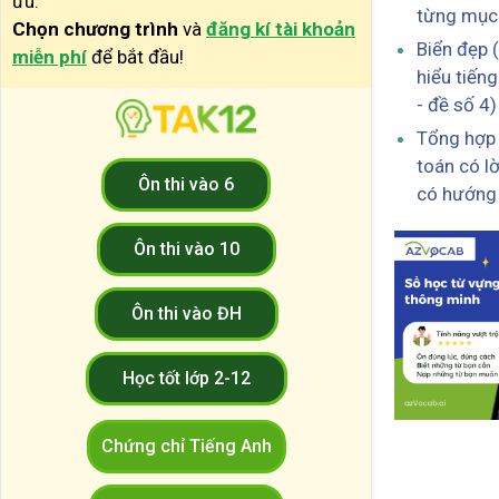
ưu.
từng mục
Chọn chương trình
và
đăng kí tài khoản
Biển đẹp 
miễn phí
để bắt đầu!
hiểu tiếng
- đề số 4)
Tổng hợp 
toán có lờ
Ôn thi vào 6
có hướng 
Ôn thi vào 10
Ôn thi vào ĐH
Học tốt lớp 2-12
Chứng chỉ Tiếng Anh