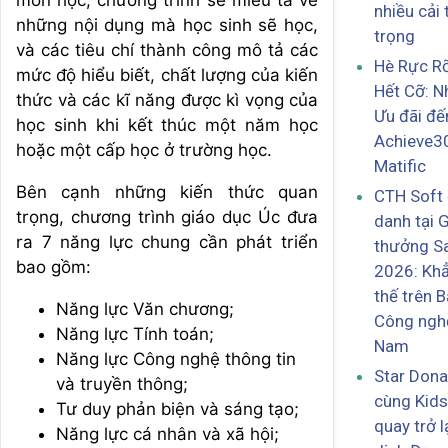
nhiều cải 
những nội dụng mà học sinh sẽ học,
trọng
và các tiêu chí thành công mô tả các
Hè Rực Rỡ
mức độ hiểu biết, chất lượng của kiến
Hết Cỡ: N
thức và các kĩ năng được kì vọng của
Ưu đãi đ
học sinh khi kết thúc một năm học
Achieve3
hoặc một cấp học ở trường học.
Matific
Bên cạnh những kiến thức quan
CTH Soft 
trọng, chương trình giáo dục Úc đưa
danh tại G
ra 7 năng lực chung cần phát triển
thưởng S
bao gồm:
2026: Khẳ
thế trên 
Năng lực Văn chương;
Công nghệ
Năng lực Tính toán;
Nam
Năng lực Công nghệ thông tin
Star Dona
và truyền thông;
cùng Kids
Tư duy phản biện và sáng tạo;
quay trở l
Năng lực cá nhân và xã hội;