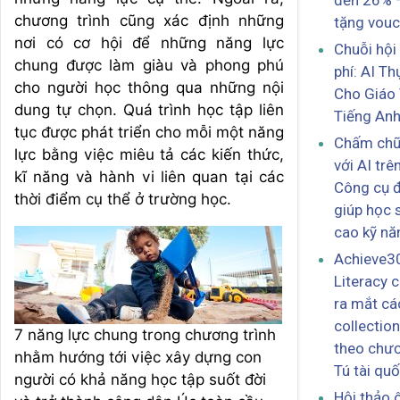
đến 26% 
chương trình cũng xác định những
tặng vou
nơi có cơ hội để những năng lực
Chuỗi hội
chung được làm giàu và phong phú
phí: AI T
cho người học thông qua những nội
Cho Giáo 
dung tự chọn. Quá trình học tập liên
Tiếng An
tục được phát triển cho mỗi một năng
Chấm chữa
lực bằng việc miêu tả các kiến thức,
với AI tr
kĩ năng và hành vi liên quan tại các
Công cụ đ
thời điểm cụ thể ở trường học.
giúp học 
cao kỹ nă
Achieve3
Literacy 
ra mắt cá
collection
7 năng lực chung trong chương trình
theo chươ
nhằm hướng tới việc xây dựng con
Tú tài quố
người có khả năng học tập suốt đời
Hội thảo ô