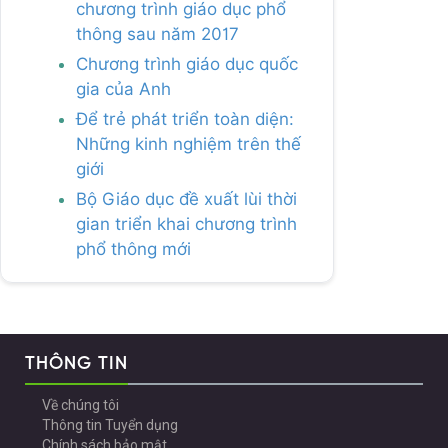
chương trình giáo dục phổ
thông sau năm 2017
Chương trình giáo dục quốc
gia của Anh
Để trẻ phát triển toàn diện:
Những kinh nghiệm trên thế
giới
Bộ Giáo dục đề xuất lùi thời
gian triển khai chương trình
phổ thông mới
THÔNG TIN
Về chúng tôi
Thông tin Tuyển dụng
Chính sách bảo mật