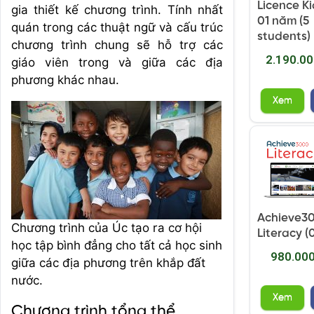
Licence K
gia thiết kế chương trình. Tính nhất
01 năm (5
quán trong các thuật ngữ và cấu trúc
students)
chương trình chung sẽ hỗ trợ các
2.190.0
giáo viên trong và giữa các địa
phương khác nhau.
Xem
Achieve3
Chương trình của Úc tạo ra cơ hội
Literacy (
học tập bình đẳng cho tất cả học sinh
980.00
giữa các địa phương trên khắp đất
nước.
Xem
Chương trình tổng thể