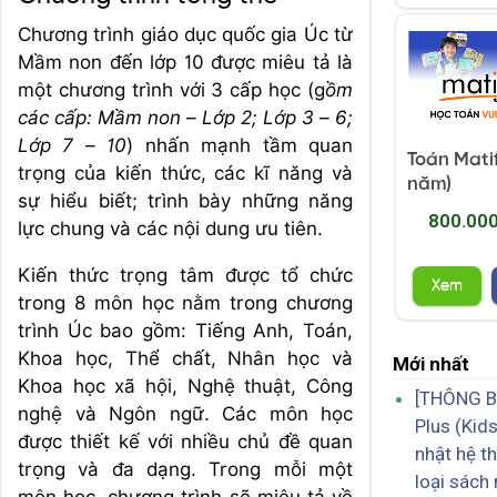
Chương trình giáo dục quốc gia Úc từ
Mầm non đến lớp 10 được miêu tả là
một chương trình với 3 cấp học (g
ồm
các cấp: Mầm non – Lớp 2; Lớp 3 – 6;
Lớp 7 – 10
) nhấn mạnh tầm quan
Toán Matif
trọng của kiến thức, các kĩ năng và
năm)
sự hiểu biết; trình bày những năng
800.00
lực chung và các nội dung ưu tiên.
Kiến thức trọng tâm được tổ chức
Xem
trong 8 môn học nằm trong chương
trình Úc bao gồm: Tiếng Anh, Toán,
Khoa học, Thể chất, Nhân học và
Mới nhất
Khoa học xã hội, Nghệ thuật, Công
[THÔNG B
nghệ và Ngôn ngữ. Các môn học
Plus (Kid
được thiết kế với nhiều chủ đề quan
nhật hệ t
trọng và đa dạng. Trong mỗi một
loại sách
môn học, chương trình sẽ miêu tả về