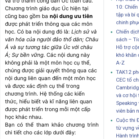
và trở thành công dân Úc toàn cầu.
10: Chiến
Chương trình giáo dục Úc hiện tại
tập và bí 
cũng bao gồm ba
nội dung ưu tiên
chinh phục
được phát triển thông qua các môn
học. Có ba nội dung đó là:
Lịch sử và
Chiến dịc
văn hóa của người đảo thổ dân; Châu
sách – Tí
Á và sự tương tác giữa Úc với châu
Hỗ trợ c
Á; Sự bền vững
. Các nội dung này
khó khăn 
không phải là một môn học cụ thể,
A-Z
chúng được giải quyết thông qua các
TAK12 phố
nội dung liên quan đến một môn học
CEC tổ c
và được xác định cụ thể trong
Cambridg
chương trình. Hệ thống các kiến
và cơ hội 
thức, hiểu biết và kĩ năng liên quan
Speaking 
được phát triển trong mỗi một cấp
viên bản 
học khác nhau.
Cuộc thi 
Bạn có thể tham khảo chương trình
từ vựng v
chi tiết cho các lớp dưới đây:
Hành trìn