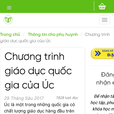
Togg
navi
Trang chủ
Thông tin cho phụ huynh
Chương trình
giáo dục quốc gia của Úc
Chương trình
giáo dục quốc
Đăng
nhận 
gia của Úc
Để nhận tà
29 Tháng Sáu 2017
7828 lượt đọc
học tập, ph
Úc là một trong những quốc gia có
khóa học m
chất lượng giáo dục hàng đầu trên