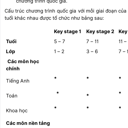
chương trình quốc gia.
Cấu trúc chương trình quốc gia với mỗi giai đoạn của
tuổi khác nhau được tổ chức như bảng sau:
Key stage 1
Key stage 2
Key
Tuổi
5 – 7
7 – 11
11 –
Lớp
1 – 2
3 – 6
7 – 
Các môn học
chính
*
*
*
Tiếng Anh
*
*
Toán
*
*
*
*
Khoa học
Các môn nền tảng