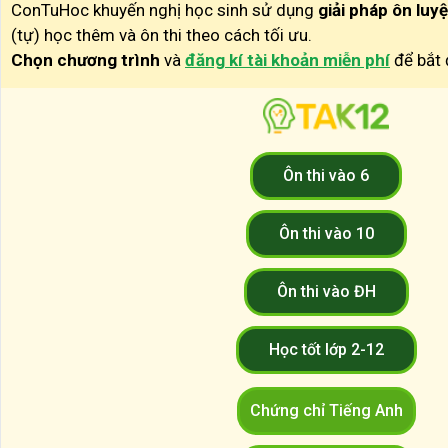
ConTuHoc khuyến nghị học sinh sử dụng
giải pháp ôn luy
(tự) học thêm và ôn thi theo cách tối ưu.
Chọn chương trình
và
đăng kí tài khoản miễn phí
để bắt 
Ôn thi vào 6
Ôn thi vào 10
Ôn thi vào ĐH
Học tốt lớp 2-12
Chứng chỉ Tiếng Anh