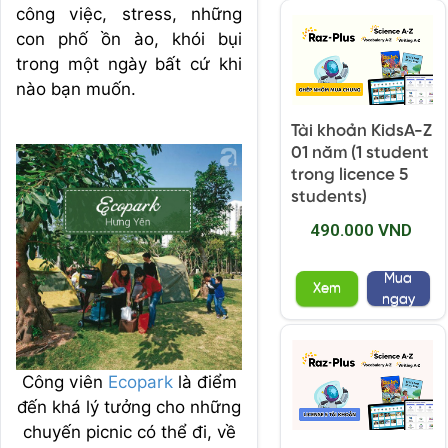
công việc, stress, những
con phố ồn ào, khói bụi
trong một ngày bất cứ khi
nào bạn muốn.
Tài khoản KidsA-Z
01 năm (1 student
trong licence 5
students)
490.000 VND
Mua
Xem
ngay
Công viên
Ecopark
là điểm
đến khá lý tưởng cho những
chuyến picnic có thể đi, về