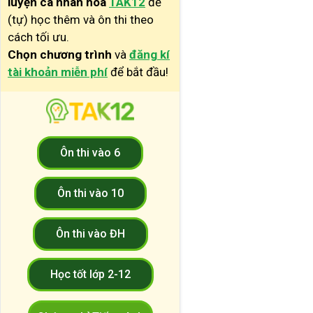
luyện cá nhân hóa
TAK12
để
(tự) học thêm và ôn thi theo
cách tối ưu.
Chọn chương trình
và
đăng kí
tài khoản miễn phí
để bắt đầu!
Ôn thi vào 6
Ôn thi vào 10
Ôn thi vào ĐH
Học tốt lớp 2-12