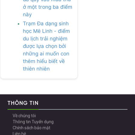
ở một trong ba điểm
này
Trạm Đa dạng sinh
học Mê Linh - điểm
du lịch trải nghiệm
được lựa chọn bởi
những ai muốn con
thêm hiểu biết về
thiên nhiên
THÔNG TIN
Về chúng tôi
Thông tin Tuyển dụng
Chính sách bảo mật
Liên hệ