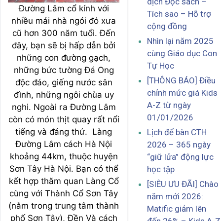
dịch Đọc sách –
Đường Lâm cổ kính với
Tích sao – Hỗ trợ
nhiều mái nhà ngói đỏ xưa
cộng đồng
cũ hơn 300 năm tuổi. Đến
Nhìn lại năm 2025
đây, bạn sẽ bị hấp dẫn bởi
cùng Giáo dục Con
những con đường gạch,
Tự Học
những bức tường Đá Ong
[THÔNG BÁO] Điều
độc đáo, giếng nước sân
chỉnh mức giá Kids
đình, những ngôi chùa uy
A-Z từ ngày
nghi. Ngoài ra Đường Lâm
01/01/2026
còn có món thịt quay rất nổi
tiếng và đáng thử. Làng
Lịch để bàn CTH
Đường Lâm cách Hà Nội
2026 – 365 ngày
khoảng 44km, thuộc huyện
“giữ lửa” động lực
Sơn Tây Hà Nội. Bạn có thể
học tập
kết hợp thăm quan Làng Cổ
[SIÊU ƯU ĐÃI] Chào
cùng với Thành Cổ Sơn Tây
năm mới 2026:
(nằm trong trung tâm thành
Matific giảm lên
phố Sơn Tây), Đền Và cách