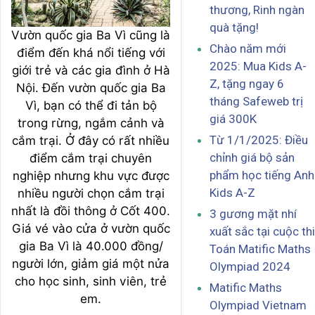
thương, Rinh ngàn
quà tặng!
Vườn quốc gia Ba Vì cũng là
Chào năm mới
điểm đến khá nổi tiếng với
2025: Mua Kids A-
giới trẻ và các gia đình ở Hà
Z, tặng ngay 6
Nội. Đến vườn quốc gia Ba
tháng Safeweb trị
Vì, bạn có thể đi tản bộ
giá 300K
trong rừng, ngắm cảnh và
Từ 1/1/2025: Điều
cắm trại. Ở đây có rất nhiều
chỉnh giá bộ sản
điểm cắm trại chuyên
phẩm học tiếng Anh
nghiệp nhưng khu vực được
Kids A-Z
nhiều người chọn cắm trại
nhất là đồi thông ở Cốt 400.
3 gương mặt nhí
Giá vé vào cửa ở vườn quốc
xuất sắc tại cuộc thi
gia Ba Vì là 40.000 đồng/
Toán Matific Maths
người lớn, giảm giá một nửa
Olympiad 2024
cho học sinh, sinh viên, trẻ
Matific Maths
em.
Olympiad Vietnam