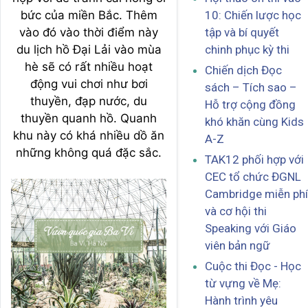
bức của miền Bắc. Thêm
10: Chiến lược học
vào đó vào thời điểm này
tập và bí quyết
du lịch hồ Đại Lải vào mùa
chinh phục kỳ thi
hè sẽ có rất nhiều hoạt
Chiến dịch Đọc
động vui chơi như bơi
sách – Tích sao –
thuyền, đạp nước, du
Hỗ trợ cộng đồng
thuyền quanh hồ. Quanh
khó khăn cùng Kids
khu này có khá nhiều dồ ăn
A-Z
những không quá đặc sắc.
TAK12 phối hợp với
CEC tổ chức ĐGNL
Cambridge miễn phí
và cơ hội thi
Speaking với Giáo
viên bản ngữ
Cuộc thi Đọc - Học
từ vựng về Mẹ:
Hành trình yêu