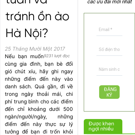
tuần và
các ưu đãi mới nhất
tránh ồn ào
Hà Nội?
25 Tháng Mười Một 2017
Nếu bạn muốn
9231 lượt đọc
cùng gia đình, bạn bè đổi
gió chút xíu, hãy ghi ngay
những điểm đến này vào
danh sách. Quá gần, đi về
trong ngày thoải mái, chi
phí trung bình cho các điểm
đến chỉ khoảng dưới 500
ngàn/người/ngày, những
điểm đến này thực sự lý
Được khen
ngợi nhiều
tưởng để bạn đi trốn khỏi