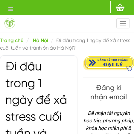
Togg
navi
Trang chủ
Hà Nội
Đi đâu trong 1 ngày để xả stress
cuối tuần và tránh ồn ào Hà Nội?
Đi đâu
trong 1
Đăng kí
nhận email
ngày để xả
Để nhận tài nguyên
stress cuối
học tập, phương pháp,
khóa học miễn phí &