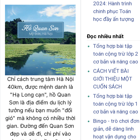
2024: Hành trình
chinh phục Toán
học đầy ấn tượng
Đọc nhiều nhất
Tổng hợp bài tập
toán cộng trừ lớp 2
cơ bản và nâng cao
CÁCH VIẾT BÀI
GIỚI THIỆU MỘT
Chỉ cách trung tâm Hà Nội
CUỐN SÁCH
40km, được mệnh danh là
"Hạ Long cạn", hồ Quan
Tổng hợp bài tập
Sơn là địa điểm du lịch lý
toán cộng trừ lớp 1
tưởng nếu bạn muốn "đổi
cơ bản và nâng cao
gió" mà không có nhiều thời
Bingo - trò chơi đơn
gian. Đường đến Quan Sơn
giản, dễ dàng linh
đẹp và dễ đi, chi phí vào
hoạt vận dụng cho