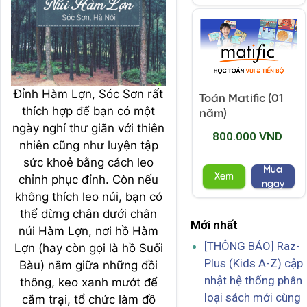
Đỉnh Hàm Lợn, Sóc Sơn rất
Toán Matific (01
thích hợp để bạn có một
năm)
ngày nghỉ thư giãn với thiên
800.000 VND
nhiên cũng như luyện tập
sức khoẻ bằng cách leo
Mua
Xem
chỉnh phục đỉnh. Còn nếu
ngay
không thích leo núi, bạn có
thể dừng chân dưới chân
Mới nhất
núi Hàm Lợn, nơi hồ Hàm
[THÔNG BÁO] Raz-
Lợn (hay còn gọi là hồ Suối
Plus (Kids A-Z) cập
Bàu) nằm giữa những đồi
nhật hệ thống phân
thông, keo xanh mướt để
loại sách mới cùng
cắm trại, tổ chức làm đồ