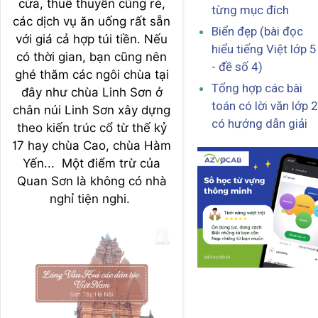
cửa, thuê thuyền cũng rẻ,
từng mục đích
các dịch vụ ăn uống rất sẵn
Biển đẹp (bài đọc
với giá cả hợp túi tiền. Nếu
hiểu tiếng Việt lớp 5
có thời gian, bạn cũng nên
- đề số 4)
ghé thăm các ngôi chùa tại
Tổng hợp các bài
đây như chùa Linh Sơn ở
toán có lời văn lớp 2
chân núi Linh Sơn xây dựng
có hướng dẫn giải
theo kiến trúc cổ từ thế kỷ
17 hay chùa Cao, chùa Hàm
Yến... Một điểm trừ của
Quan Sơn là không có nhà
nghỉ tiện nghi.