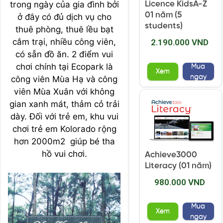
trong ngày của gia đình bởi
Licence KidsA-Z
01 năm (5
ở đây có đủ dịch vụ cho
students)
thuê phòng, thuê lều bạt
cắm trại, nhiều công viên,
2.190.000 VND
có sẵn đồ ăn. 2 điểm vui
chơi chính tại Ecopark là
Mua
Xem
ngay
công viên Mùa Hạ và công
viên Mùa Xuân với không
gian xanh mát, thảm cỏ trải
dày. Đối với trẻ em, khu vui
chơi trẻ em Kolorado rộng
hơn 2000m2 giúp bé tha
hồ vui chơi.
Achieve3000
Literacy (01 năm)
980.000 VND
Mua
Xem
ngay