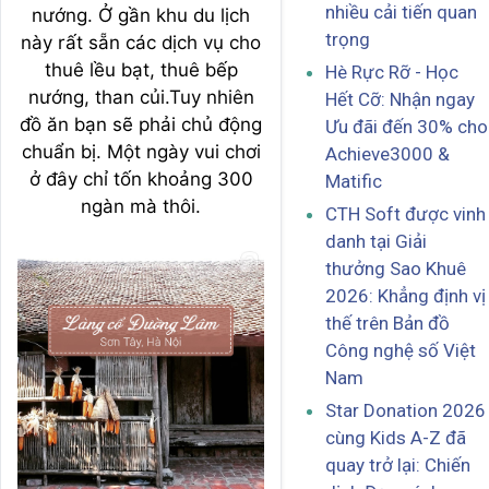
nhiều cải tiến quan
nướng. Ở gần khu du lịch
trọng
này rất sẵn các dịch vụ cho
thuê lều bạt, thuê bếp
Hè Rực Rỡ - Học
nướng, than củi.Tuy nhiên
Hết Cỡ: Nhận ngay
đồ ăn bạn sẽ phải chủ động
Ưu đãi đến 30% cho
chuẩn bị. Một ngày vui chơi
Achieve3000 &
ở đây chỉ tốn khoảng 300
Matific
ngàn mà thôi.
CTH Soft được vinh
danh tại Giải
thưởng Sao Khuê
2026: Khẳng định vị
thế trên Bản đồ
Công nghệ số Việt
Nam
Star Donation 2026
cùng Kids A-Z đã
quay trở lại: Chiến