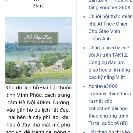
đến 26% – Kids A-Z
3km.
tặng voucher 260K
Chuỗi hội thảo miễn
phí: AI Thực Chiến
Cho Giáo Viên
Tiếng Anh
Chấm chữa bài viết
với AI trên TAK12:
Công cụ đắc lực
giúp học sinh nâng
cao kỹ năng Viết
Achieve3000
Khu du lịch hồ Đại Lải thuộc
Literacy chính thức
tỉnh Vĩnh Phúc, cách trung
ra mắt các
tâm Hà Nội 40km. Đường
collection bài học
vào gần hồ du lịch rất đẹp,
theo chương trình
hai bên là cây phi lao, khí
Tú tài quốc tế (IB)
hậu ở đây khá mát mẻ phù
hợp với để tránh cái nóng oi
Hội thảo ôn thi vào