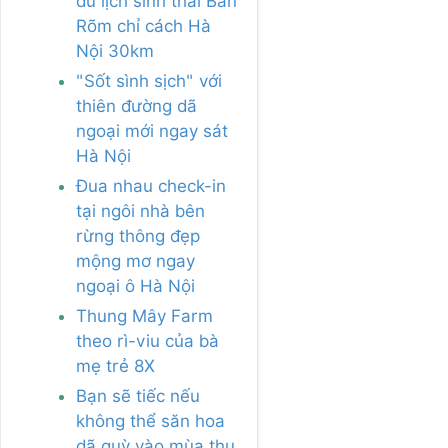
du lịch sinh thái Bản
Rõm chỉ cách Hà
Nội 30km
"Sốt sình sịch" với
thiên đường dã
ngoại mới ngay sát
Hà Nội
Đua nhau check-in
tại ngôi nhà bên
rừng thông đẹp
mộng mơ ngay
ngoại ô Hà Nội
Thung Mây Farm
theo rì-viu của bà
mẹ trẻ 8X
Bạn sẽ tiếc nếu
không thể săn hoa
dã quỳ vào mùa thu