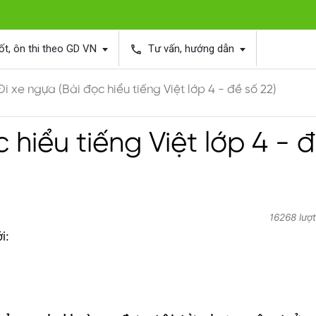
ốt, ôn thi theo GD VN
Tư vấn, hướng dẫn
phone
Đi xe ngựa (Bài đọc hiểu tiếng Việt lớp 4 - đề số 22)
 hiểu tiếng Việt lớp 4 - 
16268 lượ
i: