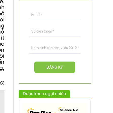
ề.
nh
hở
oi
ng
hỏ
ít
ủa
on
ôi
ến
g,
NG
)
Được khen ngợi nhiều