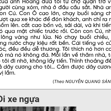
ủa anh Hoàng đưa tôi từ chợ quận trở v
người cùng xóm, nhà ở đầu cầu sắt. Nhà a
con Cú. Con Ô cao lớn, chạy buổi sáng c
ượt qua xe khác để đón khách, anh chỉ ra r
ồm lên. cất cao bốn vó, sải dài, và khi tiế
nó qua mặt chiếc trước rồi. Còn con Cú, n
lông vàng như lửa. Nó chạy buổi chiều, 
ng nước chạy kiệu rất bền. Cái tiếng vó c
c, đều đều dễ thương. Tôi thích nó hơn c
 nó mà nó không đá. Mỗi lần về thăm nhà, t
tôi đi nhờ, không lấy tiền. Thỉnh thoảng đ
ả dây cương cho tôi… Cầm được dây cươn
vị lắm.
(
Theo NGUYỄN QUANG SÁ