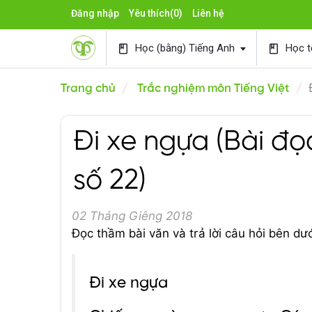
Đăng nhập
Yêu thích
(0)
Liên hệ
Học (bằng) Tiếng Anh
Học t
book
book
Trang chủ
Trắc nghiệm môn Tiếng Việt
Đi xe ngựa (Bài đọc
số 22)
02 Tháng Giêng 2018
Đọc thầm bài văn và trả lời câu hỏi bên dướ
Đi xe ngựa