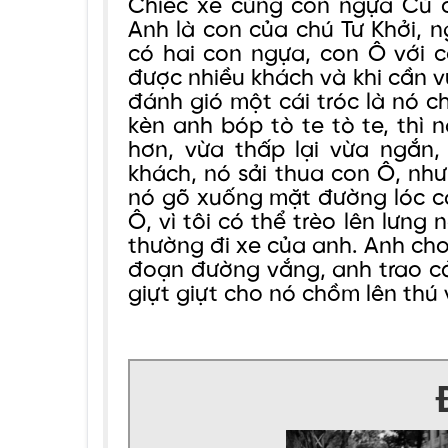
Chiếc xe cùng con ngựa Cú c
Anh là con của chú Tư Khởi, 
có hai con ngựa, con Ô với 
được nhiều khách và khi cần v
đánh gió một cái tróc là nó ch
kèn anh bóp tò te tò te, thì 
hơn, vừa thấp lại vừa ngắn, 
khách, nó sải thua con Ô, như
nó gõ xuống mặt đường lóc có
Ô, vì tôi có thể trèo lên lưng
thường đi xe của anh. Anh cho 
đoạn đường vắng, anh trao c
giựt giựt cho nó chồm lên thú 