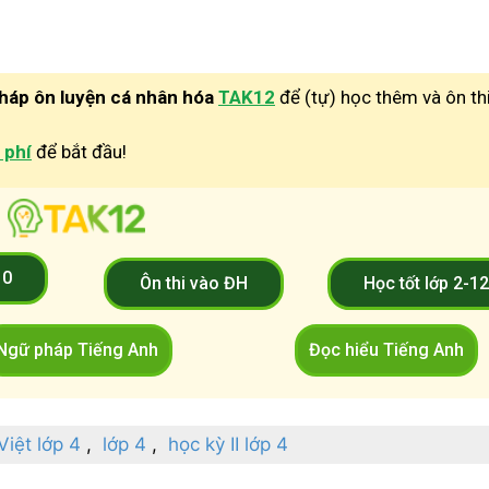
pháp ôn luyện cá nhân hóa
TAK12
để (tự) học thêm và ôn th
 phí
để bắt đầu!
10
Ôn thi vào ĐH
Học tốt lớp 2-1
Ngữ pháp Tiếng Anh
Đọc hiểu Tiếng Anh
Việt lớp 4
lớp 4
học kỳ II lớp 4