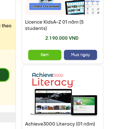
Licence KidsA-Z 01 năm (5
i theo
students)
2.190.000 VND
Xem
Mua ngay
2
Achieve3000 Literacy (01 năm)