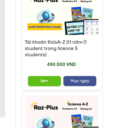
Tài khoản KidsA-Z 01 năm (1
student trong licence 5
students)
490.000 VND
Xem
Mua ngay