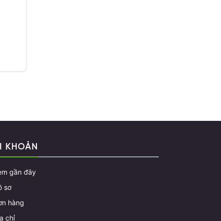
I KHOẢN
em gần đây
ồ sơ
ơn hàng
a chỉ