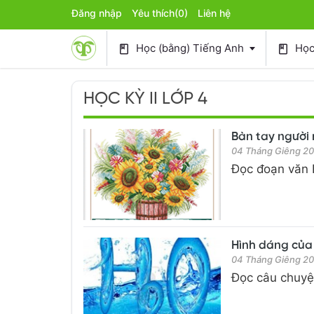
Đăng nhập
Yêu thích
(0)
Liên hệ
Học (bằng) Tiếng Anh
Học 
book
book
HỌC KỲ II LỚP 4
Bàn tay người n
04 Tháng Giêng 2
Đọc đoạn văn B
Hình dáng của n
04 Tháng Giêng 2
Đọc câu chuyện