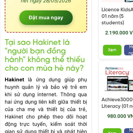
hết ngày 28/05/2026
Licence Kids
01 năm (5
Đặt mua ngay
students)
2.190.000 
Tại sao Hakinet là
M
"người bạn đồng
Xem
n
hành" không thể thiếu
cho con mùa hè này?
Hakinet
là ứng dụng giúp phụ
huynh quản lý và bảo vệ trẻ em
khi sử dụng internet. Thông qua
Achieve3000
hai ứng dụng liên kết giữa thiết bị
Literacy (01 
của cha mẹ và thiết bị của trẻ,
980.000 V
Hakinet cho phép theo dõi hoạt
động trực tuyến, kiểm soát thời
M
gian sử dụng thiết bị và phát hiện