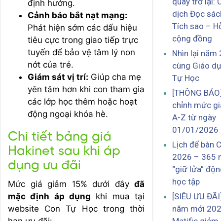
quay trở lại: 
định hướng.
dịch Đọc sác
Cảnh báo bắt nạt mạng:
Tích sao – H
Phát hiện sớm các dấu hiệu
cộng đồng
tiêu cực trong giao tiếp trực
tuyến để bảo vệ tâm lý non
Nhìn lại năm
nớt của trẻ.
cùng Giáo d
Giám sát vị trí:
Giúp cha mẹ
Tự Học
yên tâm hơn khi con tham gia
[THÔNG BÁO]
các lớp học thêm hoặc hoạt
chỉnh mức gi
động ngoại khóa hè.
A-Z từ ngày
01/01/2026
Chi tiết bảng giá
Lịch để bàn 
Hakinet sau khi áp
2026 – 365 
dụng ưu đãi
“giữ lửa” độn
học tập
Mức giá giảm 15% dưới đây
đã
mặc định áp dụng
khi mua tại
[SIÊU ƯU ĐÃI
website Con Tự Học trong thời
năm mới 202
hạn ưu đãi: