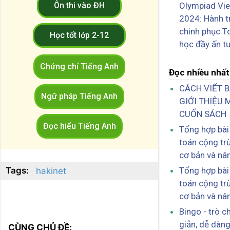
Ôn thi vào ĐH
Olympiad Vi
2024: Hành t
chinh phục T
Học tốt lớp 2-12
học đầy ấn t
Chứng chỉ Tiếng Anh
Đọc nhiều nhất
CÁCH VIẾT B
Ngữ pháp Tiếng Anh
GIỚI THIỆU 
CUỐN SÁCH
Đọc hiểu Tiếng Anh
Tổng hợp bài
toán cộng trừ
cơ bản và nâ
Tags:
Tổng hợp bài
hakinet
toán cộng trừ
cơ bản và nâ
Bingo - trò c
giản, dễ dàng
CÙNG CHỦ ĐỀ: