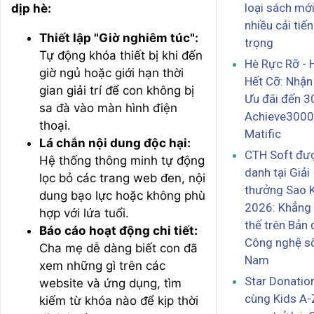
loại sách mớ
dịp hè:
nhiều cải tiế
Thiết lập "Giờ nghiêm túc":
trọng
Tự động khóa thiết bị khi đến
Hè Rực Rỡ - 
giờ ngủ hoặc giới hạn thời
Hết Cỡ: Nhận
gian giải trí để con không bị
Ưu đãi đến 
sa đà vào màn hình điện
Achieve3000
thoại.
Matific
Lá chắn nội dung độc hại:
CTH Soft đượ
Hệ thống thông minh tự động
danh tại Giải
lọc bỏ các trang web đen, nội
thưởng Sao 
dung bạo lực hoặc không phù
2026: Khẳng 
hợp với lứa tuổi.
thế trên Bản 
Báo cáo hoạt động chi tiết:
Công nghệ số
Cha mẹ dễ dàng biết con đã
Nam
xem những gì trên các
Star Donatio
website và ứng dụng, tìm
cùng Kids A-
kiếm từ khóa nào để kịp thời