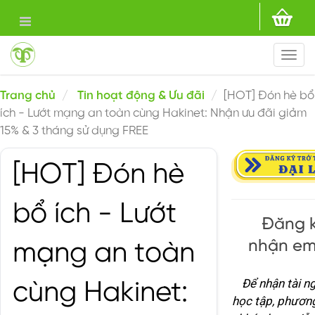
Togg
navi
Trang chủ
Tin hoạt động & Ưu đãi
[HOT] Đón hè bổ
ích - Lướt mạng an toàn cùng Hakinet: Nhận ưu đãi giảm
15% & 3 tháng sử dụng FREE
[HOT] Đón hè
bổ ích - Lướt
Đăng k
nhận em
mạng an toàn
Để nhận tài n
cùng Hakinet:
học tập, phươn