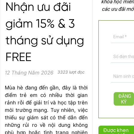
khóa học miễn
Nhận ưu đãi
các ưu đãi mớ
giảm 15% & 3
tháng sử dụng
FREE
12 Tháng Năm 2026
3323 lượt đọc
Mùa hè đang đến gần, đây là thời
điểm trẻ em có nhiều thời gian
rảnh rỗi để giải trí và học tập trên
môi trường mạng. Tuy nhiên, việc
thiếu sự giám sát có thể dẫn đến
những rủi ro về nội dung không
Được khen
phù hợp hoặc tình trạng nghiện