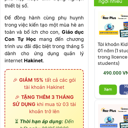
ngợi nhiều
thiết bị số.
Để đồng hành cùng phụ huynh
trong việc kiến tạo một mùa hè an
toàn và bổ ích cho con,
Giáo dục
Con Tự Học
mang đến chương
Tài khoản Ki
trình ưu đãi đặc biệt trong tháng 5
01 năm (1 stu
dành cho ứng dụng quản lý
trong licence
internet
Hakinet
.
students)
490.000 V
🎉
GIẢM 15%
tất cả các gói
tài khoản Hakinet
M
Xem
n
🎉
TẶNG THÊM 3 THÁNG
SỬ DỤNG
khi mua từ 03 tài
khoản trở lên
⏳
Thời hạn áp dụng:
Đến