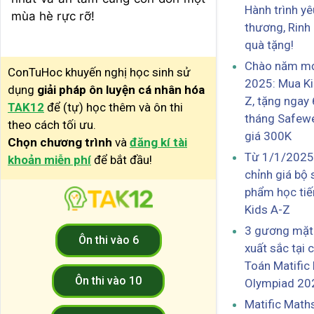
Hành trình yê
mùa hè rực rỡ!
thương, Rinh
quà tặng!
Chào năm m
ConTuHoc khuyến nghị học sinh sử
2025: Mua Ki
dụng
giải pháp ôn luyện cá nhân hóa
Z, tặng ngay 
TAK12
để (tự) học thêm và ôn thi
tháng Safewe
theo cách tối ưu.
giá 300K
Chọn chương trình
và
đăng kí tài
Từ 1/1/2025:
khoản miễn phí
để bắt đầu!
chỉnh giá bộ 
phẩm học ti
Kids A-Z
3 gương mặt
Ôn thi vào 6
xuất sắc tại 
Toán Matific
Ôn thi vào 10
Olympiad 20
Matific Math