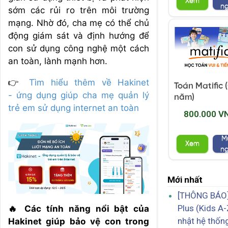
Xem
n
sớm các rủi ro trên môi trường
mạng. Nhờ đó, cha mẹ có thể chủ
động giám sát và định hướng để
con sử dụng công nghệ một cách
an toàn, lành mạnh hơn.
👉
Tìm hiểu thêm về Hakinet
Toán Matific 
- ứng dụng giúp cha mẹ quản lý
năm)
trẻ em sử dụng internet an toàn
800.000 V
M
Xem
n
Mới nhất
[THÔNG BÁO]
Plus (Kids A-
🔥 Các tính năng nổi bật của
nhật hệ thốn
Hakinet giúp bảo vệ con trong