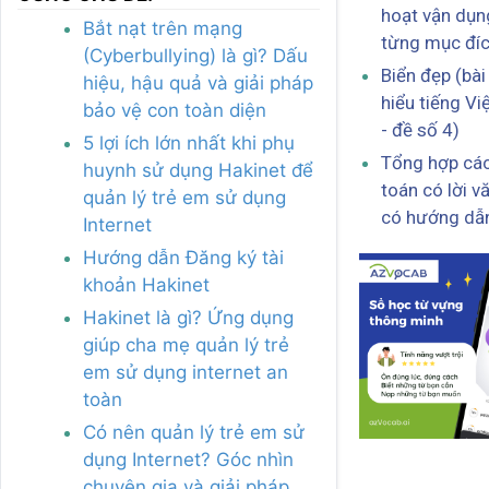
hoạt vận dụn
Bắt nạt trên mạng
từng mục đí
(Cyberbullying) là gì? Dấu
Biển đẹp (bài
hiệu, hậu quả và giải pháp
hiểu tiếng Việ
bảo vệ con toàn diện
- đề số 4)
5 lợi ích lớn nhất khi phụ
Tổng hợp các
huynh sử dụng Hakinet để
toán có lời v
quản lý trẻ em sử dụng
có hướng dẫn
Internet
Hướng dẫn Đăng ký tài
khoản Hakinet
Hakinet là gì? Ứng dụng
giúp cha mẹ quản lý trẻ
em sử dụng internet an
toàn
Có nên quản lý trẻ em sử
dụng Internet? Góc nhìn
chuyên gia và giải pháp