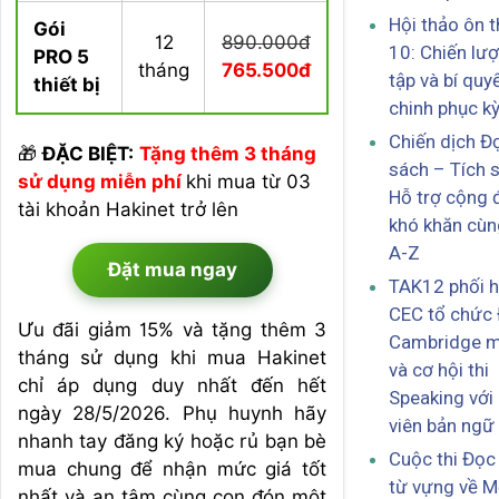
Hội thảo ôn t
Gói
12
890.000đ
10: Chiến lư
PRO 5
tháng
765.500đ
tập và bí quy
thiết bị
chinh phục kỳ
Chiến dịch Đ
🎁
ĐẶC BIỆT:
Tặng thêm 3 tháng
sách – Tích 
sử dụng miễn phí
khi mua từ 03
Hỗ trợ cộng 
tài khoản Hakinet trở lên
khó khăn cùn
A-Z
Đặt mua ngay
TAK12 phối h
CEC tổ chức
Ưu đãi giảm 15% và tặng thêm 3
Cambridge m
tháng sử dụng khi mua Hakinet
và cơ hội thi
chỉ áp dụng duy nhất đến hết
Speaking với
ngày 28/5/2026. Phụ huynh hãy
viên bản ngữ
nhanh tay đăng ký hoặc rủ bạn bè
Cuộc thi Đọc
mua chung để nhận mức giá tốt
từ vựng về M
nhất và an tâm cùng con đón một