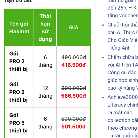
Matific giảm 
đến 26% – K
tặng vouche
Thời
Tên gói
hạn
Chuỗi hội th
Giá
Hakinet
sử
phí: AI Thực 
dụng
Cho Giáo Viê
Tiếng Anh
Gói
Chấm chữa bà
6
490.000đ
PRO 2
với AI trên T
tháng
416.500đ
thiết bị
Công cụ đắc 
giúp học sin
Gói
cao kỹ năng 
12
690.000đ
PRO 2
tháng
586.500đ
Achieve3000
thiết bị
Literacy chín
ra mắt các
Gói
6
590.000đ
collection bà
PRO 5
tháng
501.500đ
theo chương 
thiết bị
Tú tài quốc tế