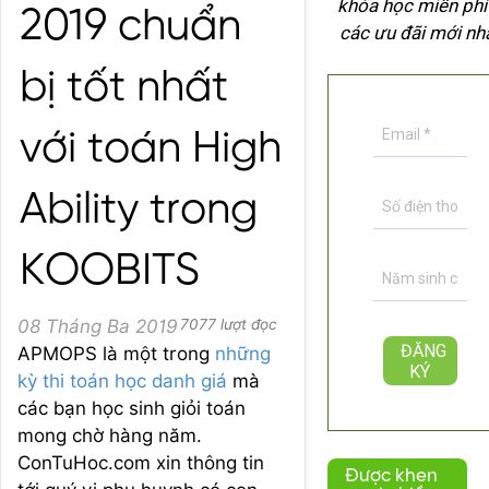
khóa học miễn phí
2019 chuẩn
các ưu đãi mới nh
bị tốt nhất
với toán High
Ability trong
KOOBITS
08 Tháng Ba 2019
7077 lượt đọc
APMOPS là một trong
những
kỳ thi toán học danh giá
mà
các bạn học sinh giỏi toán
mong chờ hàng năm.
ConTuHoc.com xin thông tin
Được khen