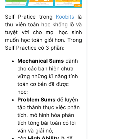
Self Pratice trong
Koobits
là
thư viện toán học khổng lồ và
tuyệt vời cho mọi học sinh
muốn học toán giỏi hơn. Trong
Self Practice có 3 phần:
Mechanical Sums
dành
cho các bạn hiện chưa
vững những kĩ năng tính
toán cơ bản đã được
học;
Problem Sums
để luyện
tập thành thực việc phân
tích, mô hình hóa phân
tích từng bài toán có lời
văn và giải nó;
còn
High Ability
là để