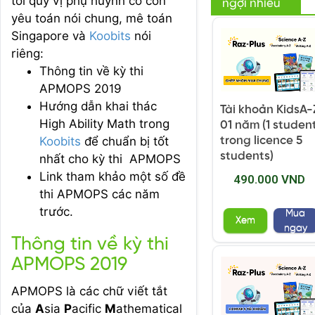
tới quý vị phụ huynh có con
ngợi nhiều
yêu toán nói chung, mê toán
Singapore và
Koobits
nói
riêng:
Thông tin về kỳ thi
APMOPS 2019
Hướng dẫn khai thác
Tài khoản KidsA-
High Ability Math trong
01 năm (1 studen
Koobits
để chuẩn bị tốt
trong licence 5
students)
nhất cho kỳ thi APMOPS
Link tham khảo một số đề
490.000 VND
thi APMOPS các năm
trước.
Mua
Xem
ngay
Thông tin về kỳ thi
APMOPS 2019
APMOPS là các chữ viết tắt
của
A
sia
P
acific
M
athematical