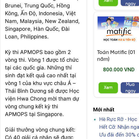
Xem
ngay
Brunei, Trung Quốc, Hồng
Kông, Ấn Độ, Indonesia, Việt
Nam, Malaysia, New Zealand,
Singapore, Hàn Quốc, Đài
Loan, Philippines.
Kỳ thi APMOPS bao gồm 2
Toán Matific (01
năm)
vòng thi. Vòng 1 được tổ chức
tại các quốc gia. Những thí
800.000 VND
sinh đạt kết quả cao nhất tại
vòng 1 của khu vực châu Á –
Mua
Xem
Thái Bình Dương sẽ được Học
ngay
viện Hwa Chong mời tham dự
vòng chung kết kỳ thi
Mới nhất
APMOPS tại Singapore.
Hè Rực Rỡ - Học
Hết Cỡ: Nhận ng
Giải thưởng vòng chung kết:
Ưu đãi đến 30% 
Có 40 giải cá nhân sẽ được