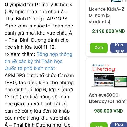
O
lympiad for
P
rimary
S
chools
Licence KidsA-Z
(Olympic Toán học châu Á –
01 năm (5
Thái Bình Dương). APMOPS
students)
được xem là cuộc thi toán học
2.190.000 VND
danh giá nhất khu vực châu Á
– Thái Bình Dương dành cho
Mua
học sinh lứa tuổi 11-12.
Xem
ngay
>> Xem thêm:
Tổng hợp thông
tin về các kỳ thi Toán học
Quốc tế phổ biến nhất
APMOPS được tổ chức từ năm
1990, tạo điều kiện cho những
học sinh tuổi lớp 6, lớp 7 (dưới
Achieve3000
13 tuổi) có khả năng về toán
Literacy (01 năm)
học giao lưu và tranh tài với
bạn bè cùng lứa đến từ khắp
980.000 VND
các nước trong khu vực châu
Á – Thái Bình Dương như: Úc,
Mua