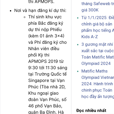
thi APMOPS.
tháng Safeweb tr
giá 300K
Nơi và hạn đăng kí dự thi:
Thí sinh khu vực
Từ 1/1/2025: Đi
phía Bắc đăng ký
chỉnh giá bộ sản
dự thi nộp Phiếu
phẩm học tiếng 
(kèm 01 ảnh 3×4)
Kids A-Z
và Phí đăng ký cho
3 gương mặt nhí
Nhân viên điều
xuất sắc tại cuộc
phối Kỳ thi
Toán Matific Mat
APMOPS 2019 từ
Olympiad 2024
9:30 tới 11:30 sáng
Matific Maths
tại Trường Quốc tế
Olympiad Vietn
Singapore tại Vạn
2024: Hành trình
Phúc (Tòa nhà 2D,
chinh phục Toán
Khu ngoại giao
học đầy ấn tượn
đoàn Vạn Phúc, số
46 phố Vạn Bảo,
Đọc nhiều nhất
quận Ba Đình, Hà