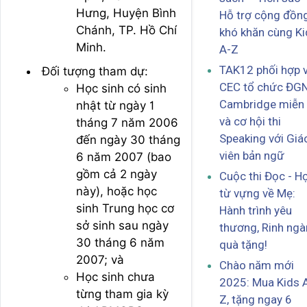
Hưng, Huyện Bình
Hỗ trợ cộng đồn
Chánh, TP. Hồ Chí
khó khăn cùng Ki
Minh.
A-Z
TAK12 phối hợp v
Đối tượng tham dự:
CEC tổ chức ĐG
Học sinh có sinh
Cambridge miễn 
nhật từ ngày 1
và cơ hội thi
tháng 7 năm 2006
Speaking với Giá
đến ngày 30 tháng
viên bản ngữ
6 năm 2007 (bao
gồm cả 2 ngày
Cuộc thi Đọc - H
này), hoặc học
từ vựng về Mẹ:
sinh Trung học cơ
Hành trình yêu
sở sinh sau ngày
thương, Rinh ngà
30 tháng 6 năm
quà tặng!
2007; và
Chào năm mới
Học sinh chưa
2025: Mua Kids 
từng tham gia kỳ
Z, tặng ngay 6