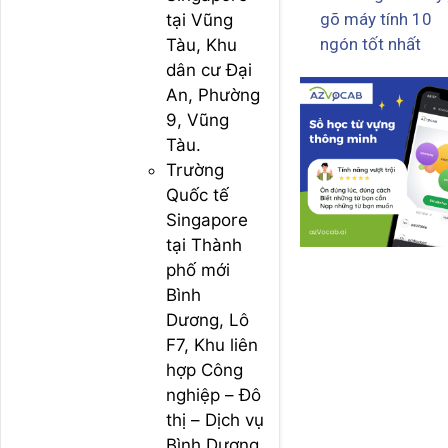
gõ máy tính 10
tại Vũng
ngón tốt nhất
Tàu, Khu
dân cư Đại
An, Phường
9, Vũng
Tàu.
Trường
Quốc tế
Singapore
tại Thành
phố mới
Bình
Dương, Lô
F7, Khu liên
hợp Công
nghiệp – Đô
thị – Dịch vụ
Bình Dương,