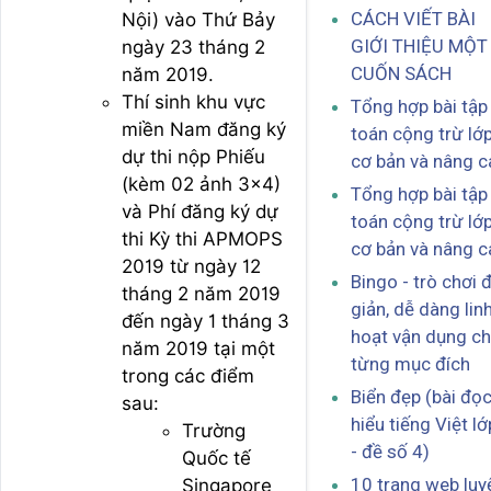
CÁCH VIẾT BÀI
Nội) vào Thứ Bảy
GIỚI THIỆU MỘT
ngày 23 tháng 2
CUỐN SÁCH
năm 2019.
Thí sinh khu vực
Tổng hợp bài tập
miền Nam đăng ký
toán cộng trừ lớ
dự thi nộp Phiếu
cơ bản và nâng c
(kèm 02 ảnh 3×4)
Tổng hợp bài tập
và Phí đăng ký dự
toán cộng trừ lớ
thi Kỳ thi APMOPS
cơ bản và nâng c
2019 từ ngày 12
Bingo - trò chơi 
tháng 2 năm 2019
giản, dễ dàng lin
đến ngày 1 tháng 3
hoạt vận dụng c
năm 2019 tại một
từng mục đích
trong các điểm
Biển đẹp (bài đọ
sau:
hiểu tiếng Việt lớ
Trường
- đề số 4)
Quốc tế
10 trang web luy
Singapore