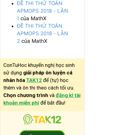
ĐỀ THI THỬ TOÁN
APMOPS 2018 - LẦN
1
của MathX
ĐỀ THI THỬ TOÁN
APMOPS 2018 - LẦN
2
của MathX
ConTuHoc khuyến nghị học sinh
sử dụng
giải pháp ôn luyện cá
nhân hóa
TAK12
để (tự) học
thêm và ôn thi theo cách tối ưu.
Chọn chương trình
và
đăng kí tài
khoản miễn phí
để bắt đầu!