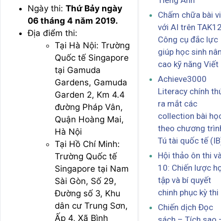
Tiếng Anh
Ngày thi:
Thứ Bảy ngày
Chấm chữa bài vi
06 tháng 4 năm 2019.
với AI trên TAK12
Địa điểm thi:
Công cụ đắc lực
Tại Hà Nội: Trường
giúp học sinh nâ
Quốc tế Singapore
cao kỹ năng Viết
tại Gamuda
Achieve3000
Gardens, Gamuda
Literacy chính th
Garden 2, Km 4.4
ra mắt các
đường Pháp Vân,
collection bài họ
Quận Hoàng Mai,
theo chương trìn
Hà Nội
Tú tài quốc tế (IB
Tại Hồ Chí Minh:
Hội thảo ôn thi v
Trường Quốc tế
10: Chiến lược h
Singapore tại Nam
tập và bí quyết
Sài Gòn, Số 29,
chinh phục kỳ thi
Đường số 3, Khu
dân cư Trung Sơn,
Chiến dịch Đọc
Ấp 4, Xã Bình
sách – Tích sao 