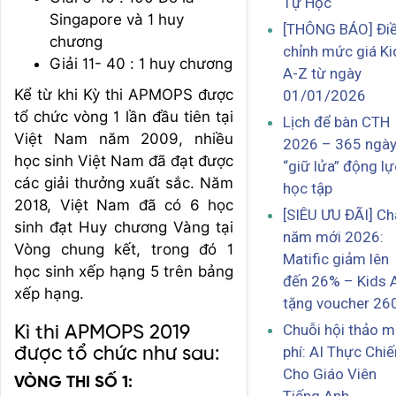
Tự Học
Singapore và 1 huy
[THÔNG BÁO] Đi
chương
chỉnh mức giá Ki
Giải 11- 40 : 1 huy chương
A-Z từ ngày
Kể từ khi Kỳ thi APMOPS được
01/01/2026
tổ chức vòng 1 lần đầu tiên tại
Lịch để bàn CTH
Việt Nam năm 2009, nhiều
2026 – 365 ngà
học sinh Việt Nam đã đạt được
“giữ lửa” động lự
các giải thưởng xuất sắc. Năm
học tập
2018, Việt Nam đã có 6 học
[SIÊU ƯU ĐÃI] C
sinh đạt Huy chương Vàng tại
năm mới 2026:
Vòng chung kết, trong đó 1
Matific giảm lên
học sinh xếp hạng 5 trên bảng
đến 26% – Kids 
xếp hạng.
tặng voucher 26
Chuỗi hội thảo m
Kì thi APMOPS 2019
phí: AI Thực Chiế
được tổ chức như sau:
Cho Giáo Viên
VÒNG THI SỐ 1: