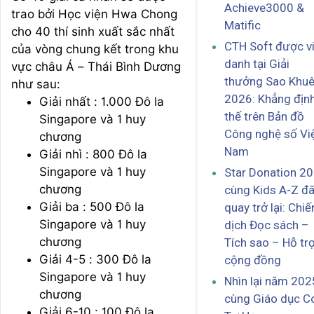
Achieve3000 &
trao bởi Học viện Hwa Chong
Matific
cho 40 thí sinh xuất sắc nhất
CTH Soft được v
của vòng chung kết trong khu
danh tại Giải
vực châu Á – Thái Bình Dương
thưởng Sao Khu
như sau:
2026: Khẳng định
Giải nhất : 1.000 Đô la
thế trên Bản đồ
Singapore và 1 huy
Công nghệ số Vi
chương
Nam
Giải nhì : 800 Đô la
Singapore và 1 huy
Star Donation 2
chương
cùng Kids A-Z đ
Giải ba : 500 Đô la
quay trở lại: Chiế
Singapore và 1 huy
dịch Đọc sách –
chương
Tích sao – Hỗ tr
Giải 4-5 : 300 Đô la
cộng đồng
Singapore và 1 huy
Nhìn lại năm 202
chương
cùng Giáo dục C
Giải 6-10 : 100 Đô la