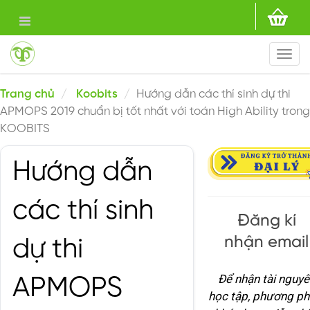
Togg
navi
Trang chủ
Koobits
Hướng dẫn các thí sinh dự thi
APMOPS 2019 chuẩn bị tốt nhất với toán High Ability trong
KOOBITS
Hướng dẫn
các thí sinh
Đăng kí
nhận email
dự thi
Để nhận tài nguyê
APMOPS
học tập, phương ph