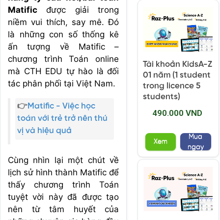
Matific
được giải trong
niềm vui thích, say mê. Đó
là những con số thống kê
ấn tượng về Matific –
chương trình Toán online
Tài khoản KidsA-Z
mà CTH EDU tự hào là đối
01 năm (1 student
tác phân phối tại Việt Nam.
trong licence 5
students)
👉
Matific - Việc học
490.000 VND
toán với trẻ trở nên thú
vị và hiệu quả
Mua
Xem
ngay
Cùng nhìn lại một chút về
lịch sử hình thành Matific để
thấy chương trình Toán
tuyệt vời này đã được tạo
nên từ tâm huyết của