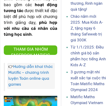
thương, Rinh ngàn
bao gồm các
hoạt động
quà tặng!
tương tác
được thiết kế đặc
Chào năm mới
biệt để phù hợp với chương
2025: Mua Kids A-
trình giảng dạy,
phù hợp
Z, tặng ngay 6
với nhu cầu cá nhân của
tháng Safeweb trị
từng học sinh
.
giá 300K
Từ 1/1/2025: Điều
THAM GIA NHÓM
chỉnh giá bộ sản
FACEBOOK MATIFIC
phẩm học tiếng Anh
Kids A-Z
👉
Hướng dẫn khai thác
3 gương mặt nhí
Matific - chương trình
xuất sắc tại cuộc thi
luyện Toán online qua
Toán Matific Maths
games
Olympiad 2024
Matific Maths
Olympiad Vietnam