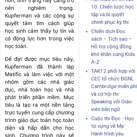
hơn, tình trạng này càng trở
10: Chiến lược học
nên nghiêm trọng.
tập và bí quyết
Kupferman và các cộng sự
chinh phục kỳ thi
quyết tâm tìm cách giúp
học sinh cảm thấy tự tin và
Chiến dịch Đọc
có động lực hơn trong việc
sách – Tích sao –
học toán.
Hỗ trợ cộng đồng
khó khăn cùng Kids
Để đạt được mục tiêu này,
A-Z
Kupferman đã thành lập
TAK12 phối hợp với
Matific và làm việc với một
CEC tổ chức ĐGNL
nhóm gồm các nhà giáo
Cambridge miễn phí
dục, nhà toán học và nhà
và cơ hội thi
phát triển phần mềm. Mục
Speaking với Giáo
tiêu là tạo ra một nền tảng
viên bản ngữ
trực tuyến cung cấp chương
Cuộc thi Đọc - Học
trình giáo dục toán học toàn
từ vựng về Mẹ:
diện và hấp dẫn cho học
Hành trình yêu
sinh. Chương trình này sẽ