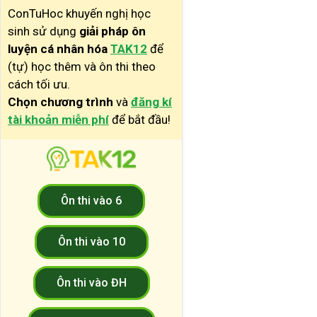
ConTuHoc khuyến nghị học
sinh sử dụng
giải pháp ôn
luyện cá nhân hóa
TAK12
để
(tự) học thêm và ôn thi theo
cách tối ưu.
Chọn chương trình
và
đăng kí
tài khoản miễn phí
để bắt đầu!
Ôn thi vào 6
Ôn thi vào 10
Ôn thi vào ĐH