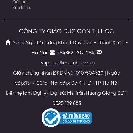
Giỏ hàng
Yêu thích
CÔNG TY GIÁO DỤC CON TỰ HỌC
Số 16 Ngõ 12 đường Khuất Duy Tiến - Thanh Xuân -
Hà Nội
+84852-707-284
support@contuhoc.com
Giấy chứng nhận ĐKDN số: 0107504320 | Ngày
cấp:13-7-2016 | Nơi cấp: Sở KH-ĐT TP. Hà Nội
Liên hệ làm Đại lý/ Đại sứ: Ms Trần Hương Giang SĐT
0325 129 885