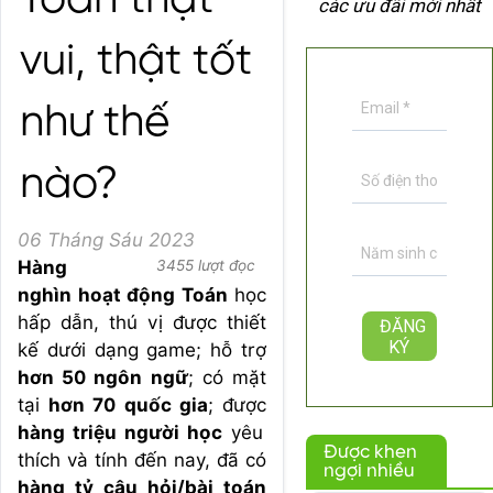
Toán thật
các ưu đãi mới nhất
vui, thật tốt
như thế
nào?
06 Tháng Sáu 2023
Hàng
3455 lượt đọc
nghìn hoạt động Toán
học
hấp dẫn, thú vị được thiết
kế dưới dạng game; hỗ trợ
hơn 50 ngôn ngữ
; có mặt
tại
hơn 70 quốc gia
; được
hàng triệu người học
yêu
Được khen
thích và tính đến nay, đã có
ngợi nhiều
hàng tỷ câu hỏi/bài toán