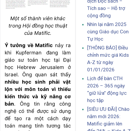
dịch Đọc sách –
Tích sao – Hỗ trợ
cộng đồng
Một số thành viên khác
Nhìn lại năm 2025
trong Hội đồng học thuật
cùng Giáo dục Con
của Matific.
Tự Học
Ý tưởng về Matific
nảy ra
[THÔNG BÁO] Điều
khi Kupferman đang làm
chỉnh mức giá Kids
giáo sư toán học tại Đại
A-Z từ ngày
học Hebrew Jerusalem ở
01/01/2026
Israel. Ông quan sát thấy
Lịch để bàn CTH
nhiều học sinh phải vật
2026 – 365 ngày
lộn với môn toán vì thiếu
“giữ lửa” động lực
kiến thức và kỹ năng cơ
học tập
bản
. Ông tin rằng công
[SIÊU ƯU ĐÃI] Chào
nghệ có thể được sử dụng
năm mới 2026:
để tạo ra một cách dạy
Matific giảm lên
toán mang tính tương tác