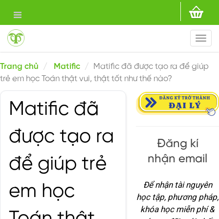
Togg
navi
Trang chủ
Matific
Matific đã được tạo ra để giúp
trẻ em học Toán thật vui, thật tốt như thế nào?
Matific đã
được tạo ra
Đăng kí
nhận email
để giúp trẻ
Để nhận tài nguyên
em học
học tập, phương pháp,
khóa học miễn phí &