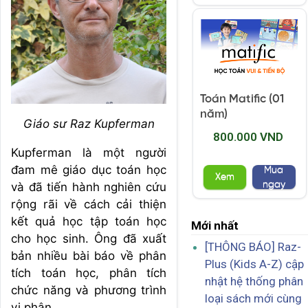
Toán Matific (01
năm)
Giáo sư Raz Kupferman
800.000 VND
Kupferman là một người
đam mê giáo dục toán học
Mua
Xem
ngay
và đã tiến hành nghiên cứu
rộng rãi về cách cải thiện
kết quả học tập toán học
Mới nhất
cho học sinh. Ông đã xuất
[THÔNG BÁO] Raz-
bản nhiều bài báo về phân
Plus (Kids A-Z) cập
tích toán học, phân tích
nhật hệ thống phân
chức năng và phương trình
loại sách mới cùng
vi phân.