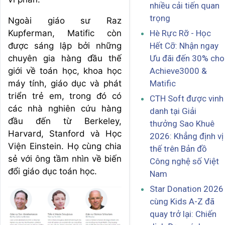
nhiều cải tiến quan
trọng
Ngoài giáo sư Raz
Kupferman, Matific còn
Hè Rực Rỡ - Học
được sáng lập bởi những
Hết Cỡ: Nhận ngay
chuyên gia hàng đầu thế
Ưu đãi đến 30% cho
giới về toán học, khoa học
Achieve3000 &
máy tính, giáo dục và phát
Matific
triển trẻ em, trong đó có
CTH Soft được vinh
các nhà nghiên cứu hàng
danh tại Giải
đầu đến từ Berkeley,
thưởng Sao Khuê
Harvard, Stanford và Học
2026: Khẳng định vị
Viện Einstein. Họ cùng chia
thế trên Bản đồ
sẻ với ông tầm nhìn về biến
Công nghệ số Việt
đổi giáo dục toán học.
Nam
Star Donation 2026
cùng Kids A-Z đã
quay trở lại: Chiến