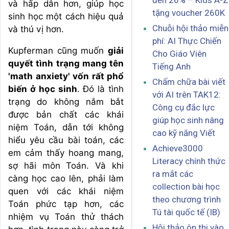
đến 26% – Kids A-Z
và hấp dẫn hơn, giúp học
tặng voucher 260K
sinh học một cách hiệu quả
Chuỗi hội thảo miễn
và thú vị hơn.
phí: AI Thực Chiến
Kupferman cũng muốn
giải
Cho Giáo Viên
quyết tình trạng mang tên
Tiếng Anh
'math anxiety' vốn rất phổ
Chấm chữa bài viết
biến ở học sinh
. Đó là tình
với AI trên TAK12:
trạng do không nắm bắt
Công cụ đắc lực
được bản chất các khái
giúp học sinh nâng
niệm Toán, dẫn tới không
cao kỹ năng Viết
hiểu yêu cầu bài toán, các
Achieve3000
em cảm thấy hoang mang,
Literacy chính thức
sợ hãi môn Toán. Và khi
ra mắt các
càng học cao lên, phải làm
collection bài học
quen với các khái niệm
theo chương trình
Toán phức tạp hơn, các
Tú tài quốc tế (IB)
nhiệm vụ Toán thử thách
Hội thảo ôn thi vào