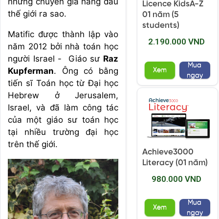
những chuyên gia hàng đầu
Licence KidsA-Z
thế giới ra sao.
01 năm (5
students)
Matific được thành lập vào
2.190.000 VND
năm 2012 bởi nhà toán học
người Israel - Giáo sư
Raz
Mua
Kupferman
. Ông có bằng
Xem
ngay
tiến sĩ Toán học từ Đại học
Hebrew ở Jerusalem,
Israel, và đã làm công tác
của một giáo sư toán học
tại nhiều trường đại học
trên thế giới.
Achieve3000
Literacy (01 năm)
980.000 VND
Mua
Xem
ngay