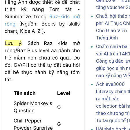
đến 26% – Kids
tiếng Anh được thiết kế để phát
tặng voucher 2
triển kỹ năng Tóm tắt -
Chuỗi hội thảo
Summarize trong
Raz-kids mở
phí: AI Thực Ch
rộng
(Nguồn: Books by skills
Cho Giáo Viên
chart, Kids A-Z ).
Tiếng Anh
Lưu ý
: Sách Raz Kids mở
Chấm chữa bài 
rộng/Raz Plus level aa dành cho
với AI trên TAK
trẻ mầm non chưa có quiz. Do
Công cụ đắc lự
đó, GV/PH có thể tự đặt câu hỏi
giúp học sinh n
để bé thực hành kỹ năng tóm
cao kỹ năng Viế
tắt.
Achieve3000
Literacy chính 
Tên sách
Level
ra mắt các
Spider Monkey's
collection bài 
G
Question
theo chương tr
Tú tài quốc tế (
Chili Pepper
G
Powder Surprise
Hội thảo ôn thi