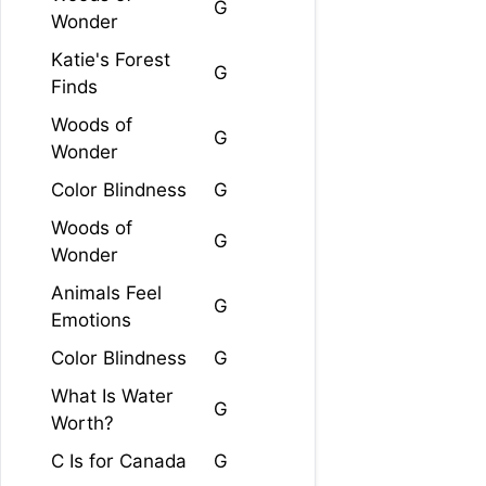
G
Wonder
Katie's Forest
G
Finds
Woods of
G
Wonder
Color Blindness
G
Woods of
G
Wonder
Animals Feel
G
Emotions
Color Blindness
G
What Is Water
G
Worth?
C Is for Canada
G