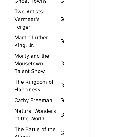
Ghost Towns
G
Two Artists:
Vermeer's
G
Forger
Martin Luther
G
King, Jr.
Morty and the
Mousetown
G
Talent Show
The Kingdom of
G
Happiness
Cathy Freeman
G
Natural Wonders
G
of the World
The Battle of the
G