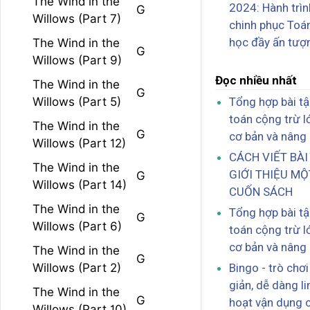
The Wind in the
2024: Hành trìn
G
Willows (Part 7)
chinh phục Toá
học đầy ấn tượ
The Wind in the
G
Willows (Part 9)
Đọc nhiều nhất
The Wind in the
G
Tổng hợp bài t
Willows (Part 5)
toán cộng trừ l
The Wind in the
G
cơ bản và nâng
Willows (Part 12)
CÁCH VIẾT BÀI
The Wind in the
GIỚI THIỆU MỘ
G
Willows (Part 14)
CUỐN SÁCH
The Wind in the
Tổng hợp bài t
G
Willows (Part 6)
toán cộng trừ l
cơ bản và nâng
The Wind in the
G
Bingo - trò chơ
Willows (Part 2)
giản, dễ dàng li
The Wind in the
G
hoạt vận dụng 
Willows (Part 10)