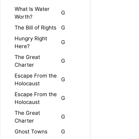
What Is Water
G
Worth?
The Bill of Rights
G
Hungry Right
G
Here?
The Great
G
Charter
Escape From the
G
Holocaust
Escape From the
G
Holocaust
The Great
G
Charter
Ghost Towns
G