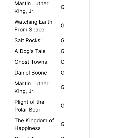
Martin Luther
G
King, Jr.
Watching Earth
G
From Space
Salt Rocks!
G
A Dog's Tale
G
Ghost Towns
G
Daniel Boone
G
Martin Luther
G
King, Jr.
Plight of the
G
Polar Bear
The Kingdom of
G
Happiness