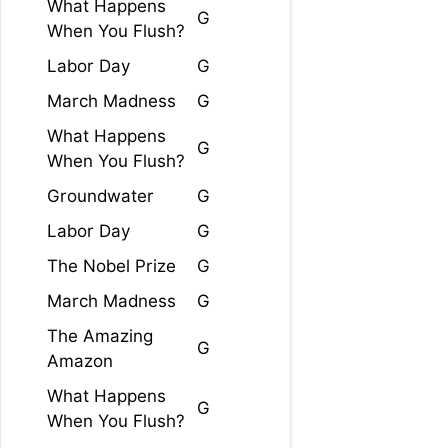
What Happens
G
When You Flush?
Labor Day
G
March Madness
G
What Happens
G
When You Flush?
Groundwater
G
Labor Day
G
The Nobel Prize
G
March Madness
G
The Amazing
G
Amazon
What Happens
G
When You Flush?