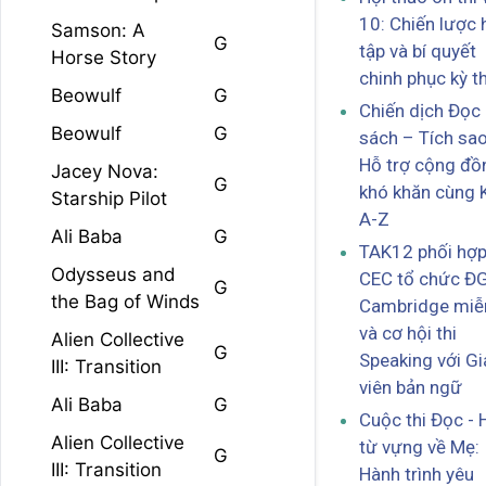
10: Chiến lược 
Samson: A
G
tập và bí quyết
Horse Story
chinh phục kỳ th
Beowulf
G
Chiến dịch Đọc
Beowulf
G
sách – Tích sa
Hỗ trợ cộng đồ
Jacey Nova:
G
khó khăn cùng 
Starship Pilot
A-Z
Ali Baba
G
TAK12 phối hợp
Odysseus and
CEC tổ chức Đ
G
the Bag of Winds
Cambridge miễn
và cơ hội thi
Alien Collective
G
Speaking với G
III: Transition
viên bản ngữ
Ali Baba
G
Cuộc thi Đọc - 
Alien Collective
từ vựng về Mẹ:
G
III: Transition
Hành trình yêu