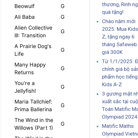
thương, Rinh n
Beowulf
G
quà tặng!
Ali Baba
G
Chào năm mới
Alien Collective
2025: Mua Kids
G
III: Transition
Z, tặng ngay 6
tháng Safeweb 
A Prairie Dog's
G
giá 300K
Life
Từ 1/1/2025: Đ
Many Happy
G
chỉnh giá bộ sả
Returns
phẩm học tiếng
You're a
Kids A-Z
G
Jellyfish!
3 gương mặt nh
xuất sắc tại cuộ
Maria Tallchief:
G
Toán Matific M
Prima Ballerina
Olympiad 2024
The Wind in the
G
Matific Maths
Willows (Part 1)
Olympiad Viet