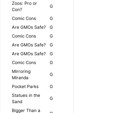
Zoos: Pro or
G
Con?
Comic Cons
G
Are GMOs Safe?
G
Comic Cons
G
Are GMOs Safe?
G
Are GMOs Safe?
G
Comic Cons
G
Mirroring
G
Miranda
Pocket Parks
G
Statues in the
G
Sand
Bigger Than a