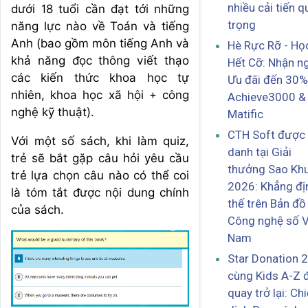
nhiều cải tiến 
dưới 18 tuổi cần đạt tới những
trọng
năng lực nào về Toán và tiếng
Anh (bao gồm môn tiếng Anh và
Hè Rực Rỡ - Họ
khả năng đọc thông viết thạo
Hết Cỡ: Nhận n
các kiến thức khoa học tự
Ưu đãi đến 30%
nhiên, khoa học xã hội + công
Achieve3000 &
nghệ kỹ thuật).
Matific
CTH Soft được 
Với một số sách, khi làm quiz,
danh tại Giải
trẻ sẽ bắt gặp câu hỏi yêu cầu
thưởng Sao Kh
trẻ lựa chọn câu nào có thể coi
2026: Khẳng địn
là tóm tắt được nội dung chính
thế trên Bản đồ
của sách.
Công nghệ số V
Nam
Star Donation 
cùng Kids A-Z 
quay trở lại: Ch