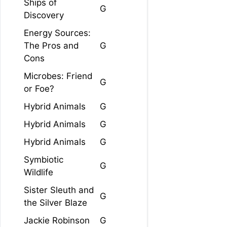
Ships of
G
Discovery
Energy Sources:
The Pros and
G
Cons
Microbes: Friend
G
or Foe?
Hybrid Animals
G
Hybrid Animals
G
Hybrid Animals
G
Symbiotic
G
Wildlife
Sister Sleuth and
G
the Silver Blaze
Jackie Robinson
G