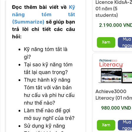
Licence KidsA-
Đọc thêm bài viết về
Kỹ
01 năm (5
năng tóm tắt
students)
(Summarize)
sẽ giúp bạn
2.190.000 VN
trả lời chi tiết các câu
hỏi:
Mua
Xem
ngay
Kỹ năng tóm tắt là
gì?
Tại sao kỹ năng tóm
tắt lại quan trọng?
Thực hành kỹ năng
Tóm tắt với văn bản
Achieve3000
hư cấu và phi hư cấu
Literacy (01 nă
như thế nào?
980.000 VND
Làm thế nào để gợi
mở suy nghĩ của trẻ?
Mua
Sử dụng kỹ năng
Xem
ngay