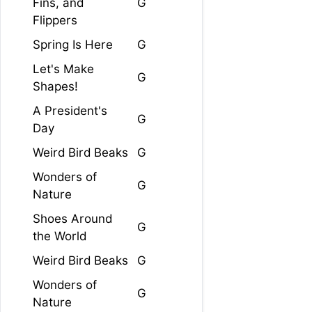
Fins, and
G
Flippers
Spring Is Here
G
Let's Make
G
Shapes!
A President's
G
Day
Weird Bird Beaks
G
Wonders of
G
Nature
Shoes Around
G
the World
Weird Bird Beaks
G
Wonders of
G
Nature