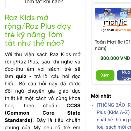
Tóm tắt khi nào?
Raz Kids mở
rộng/Raz Plus dạy
trẻ kỹ năng Tóm
Toán Matific (01
tắt như thế nào?
năm)
Với thư viện sách Raz Kids mở
800.000 VND
rộng/Raz Plus, sau khi nghe và
đọc-thu âm với sách, trẻ sẽ
Mua
Xem
làm
quiz
- trả lời câu hỏi đọc
ngay
hiểu. Bộ câu hỏi này đã được
đội ngũ chuyên gia giáo dục
Mới nhất
thiết kế một cách vô cùng khoa
[THÔNG BÁO] R
học, theo chuẩn
CCSS
Plus (Kids A-Z)
(Common Core State
nhật hệ thống 
Standards)
. Đây là tiêu chuẩn
loại sách mới 
chung của Mỹ nêu rõ trẻ em