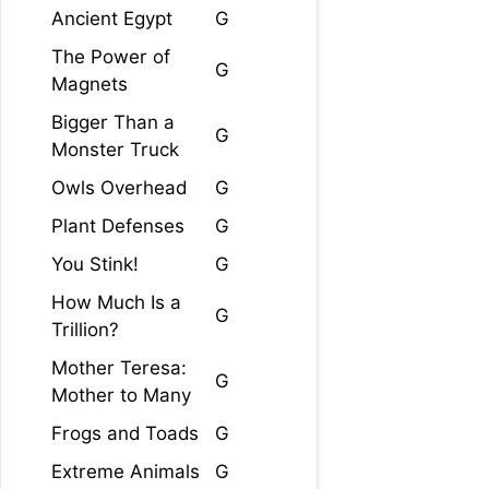
Ancient Egypt
G
The Power of
G
Magnets
Bigger Than a
G
Monster Truck
Owls Overhead
G
Plant Defenses
G
You Stink!
G
How Much Is a
G
Trillion?
Mother Teresa:
G
Mother to Many
Frogs and Toads
G
Extreme Animals
G