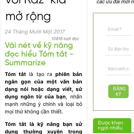
với Raz-kid
các ưu đãi mới n
mở rộng
24 Tháng Mười Một 2017
10816 lượt đọc
Vài nét về kỹ năng
đọc hiểu Tóm tắt -
Summarize
Tóm tắt
là tạo ra
phiên bản
ngắn gọn của một văn bản
dạng nói hoặc dạng viết, sử
dụng ngôn từ của bạn
, nhấn
mạnh những ý chính và loại bỏ
mọi thứ không cần thiết.
Được khen
Tóm tắt là kỹ năng bạn sử
ngợi nhiều
dụng thường xuyên trong