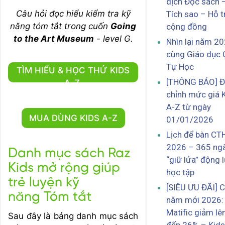
dịch Đọc sách 
Câu hỏi đọc hiểu kiểm tra kỹ
Tích sao – Hỗ t
năng tóm tắt trong cuốn
Going
cộng đồng
to the Art Museum
- level G.
Nhìn lại năm 2
cùng Giáo dục 
Tự Học
TÌM HIỂU & HỌC THỬ KIDS
[THÔNG BÁO] Đ
A-Z
chỉnh mức giá 
A-Z từ ngày
MUA DÙNG KIDS A-Z
01/01/2026
Lịch để bàn CT
2026 – 365 ng
Danh mục sách Raz
“giữ lửa” động 
Kids mở rộng giúp
học tập
trẻ luyện kỹ
[SIÊU ƯU ĐÃI] 
năng Tóm tắt
năm mới 2026:
Matific giảm lê
Sau đây là bảng danh mục sách