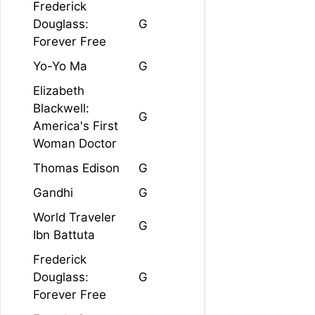
Frederick
Douglass:
G
Forever Free
Yo-Yo Ma
G
Elizabeth
Blackwell:
G
America's First
Woman Doctor
Thomas Edison
G
Gandhi
G
World Traveler
G
Ibn Battuta
Frederick
Douglass:
G
Forever Free