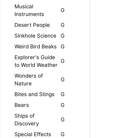
Musical
G
Instruments
Desert People
G
Sinkhole Science
G
Weird Bird Beaks
G
Explorer's Guide
G
to World Weather
Wonders of
G
Nature
Bites and Stings
G
Bears
G
Ships of
G
Discovery
Special Effects
G