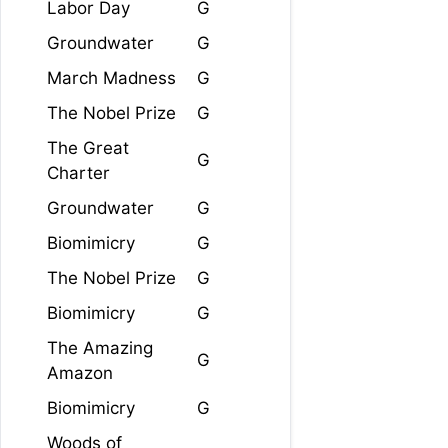
Labor Day
G
Groundwater
G
March Madness
G
The Nobel Prize
G
The Great
G
Charter
Groundwater
G
Biomimicry
G
The Nobel Prize
G
Biomimicry
G
The Amazing
G
Amazon
Biomimicry
G
Woods of