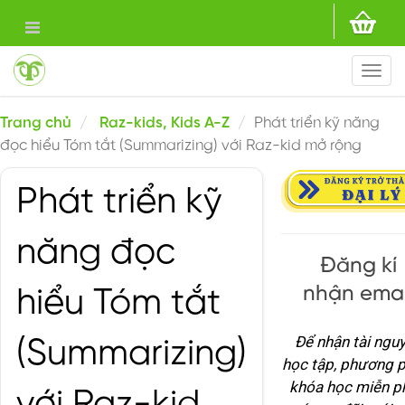
Togg
navi
Trang chủ
Raz-kids, Kids A-Z
Phát triển kỹ năng
đọc hiểu Tóm tắt (Summarizing) với Raz-kid mở rộng
Phát triển kỹ
năng đọc
Đăng kí
nhận emai
hiểu Tóm tắt
Để nhận tài ngu
(Summarizing)
học tập, phương p
khóa học miễn ph