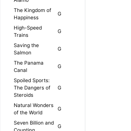
Alamo
The Kingdom of
G
Happiness
High-Speed
G
Trains
Saving the
G
Salmon
The Panama
G
Canal
Spoiled Sports:
The Dangers of
G
Steroids
Natural Wonders
G
of the World
Seven Billion and
G
Counting