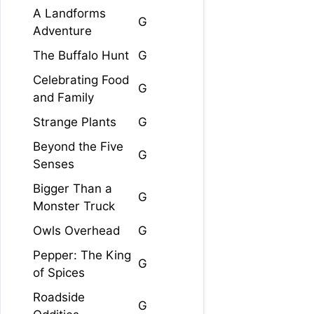
A Landforms
G
Adventure
The Buffalo Hunt
G
Celebrating Food
G
and Family
Strange Plants
G
Beyond the Five
G
Senses
Bigger Than a
G
Monster Truck
Owls Overhead
G
Pepper: The King
G
of Spices
Roadside
G