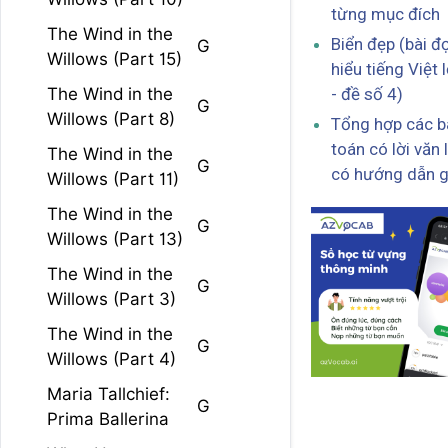
từng mục đích
The Wind in the
Biển đẹp (bài đ
G
Willows (Part 15)
hiểu tiếng Việt 
- đề số 4)
The Wind in the
G
Willows (Part 8)
Tổng hợp các b
toán có lời văn 
The Wind in the
G
có hướng dẫn g
Willows (Part 11)
The Wind in the
G
Willows (Part 13)
The Wind in the
G
Willows (Part 3)
The Wind in the
G
Willows (Part 4)
Maria Tallchief:
G
Prima Ballerina