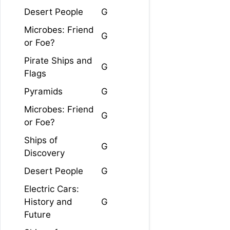
Desert People
G
Microbes: Friend
G
or Foe?
Pirate Ships and
G
Flags
Pyramids
G
Microbes: Friend
G
or Foe?
Ships of
G
Discovery
Desert People
G
Electric Cars:
History and
G
Future