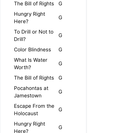
The Bill of Rights
G
Hungry Right
G
Here?
To Drill or Not to
G
Drill?
Color Blindness
G
What Is Water
G
Worth?
The Bill of Rights
G
Pocahontas at
G
Jamestown
Escape From the
G
Holocaust
Hungry Right
G
Here?