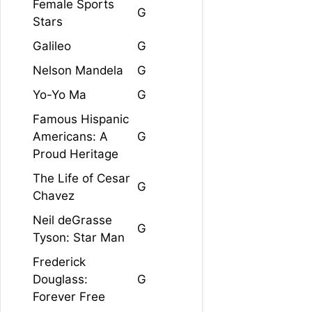
Female Sports
G
Stars
Galileo
G
Nelson Mandela
G
Yo-Yo Ma
G
Famous Hispanic
Americans: A
G
Proud Heritage
The Life of Cesar
G
Chavez
Neil deGrasse
G
Tyson: Star Man
Frederick
Douglass:
G
Forever Free