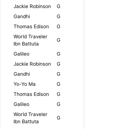
Jackie Robinson
G
Gandhi
G
Thomas Edison
G
World Traveler
G
Ibn Battuta
Galileo
G
Jackie Robinson
G
Gandhi
G
Yo-Yo Ma
G
Thomas Edison
G
Galileo
G
World Traveler
G
Ibn Battuta