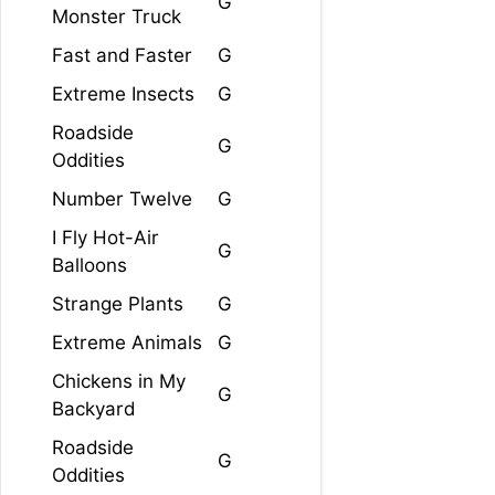
G
Monster Truck
Fast and Faster
G
Extreme Insects
G
Roadside
G
Oddities
Number Twelve
G
I Fly Hot-Air
G
Balloons
Strange Plants
G
Extreme Animals
G
Chickens in My
G
Backyard
Roadside
G
Oddities