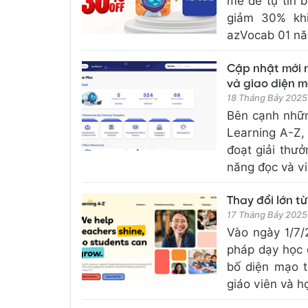
mẽ để tự tin 
giảm 30% khi
azVocab 01 năm
Cập nhật mới n
và giao diện m
18 Tháng Bảy 2025
Bên cạnh nhữn
Learning A-Z,
đoạt giải thư
năng đọc và viế
Thay đổi lớn từ
17 Tháng Bảy 2025
Vào ngày 1/7/
pháp dạy học 
bố diện mạo t
giáo viên và h