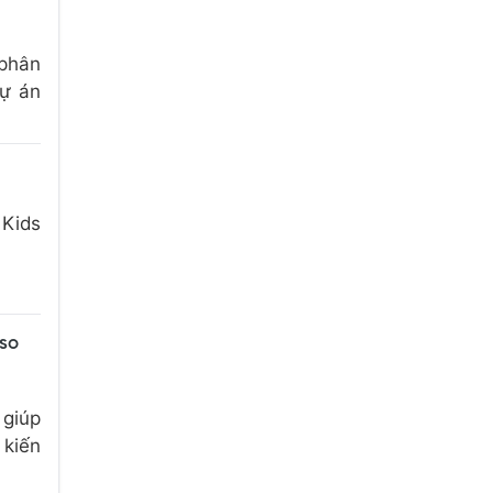
 phân
dự án
 Kids
 so
 giúp
 kiến