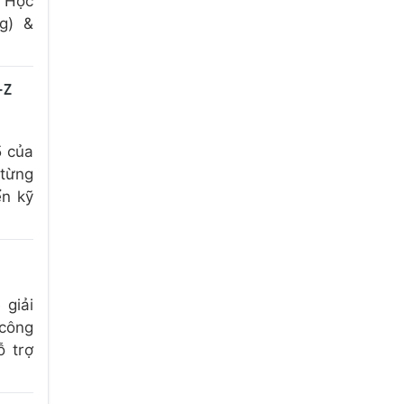
ự Học
g) &
-Z
5 của
 từng
ển kỹ
 giải
 công
ỗ trợ