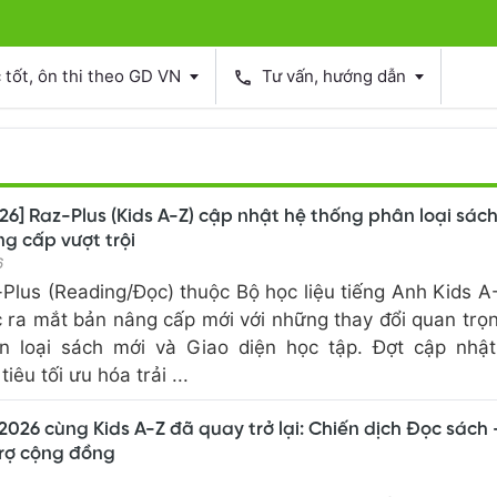
tốt, ôn thi theo GD VN
Tư vấn, hướng dẫn
phone
6] Raz-Plus (Kids A-Z) cập nhật hệ thống phân loại sác
g cấp vượt trội
6
Plus (Reading/Đọc) thuộc Bộ học liệu tiếng Anh Kids 
c ra mắt bản nâng cấp mới với những thay đổi quan trọ
n loại sách mới và Giao diện học tập. Đợt cập nhật
iêu tối ưu hóa trải ...
2026 cùng Kids A-Z đã quay trở lại: Chiến dịch Đọc sách 
trợ cộng đồng