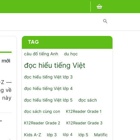
search
TAG
câu đố tiếng Anh
du học
h mới
đọc hiểu tiếng Việt
đọc hiểu tiếng Việt lớp 3
A-Z —
đọc hiểu tiếng Việt lớp 4
ng về
 này
đọc hiểu tiếng Việt lớp 5
đọc sách
đọc sách cùng con
K12Reader Grade 1
–
K12Reader Grade 2
K12Reader Grade 3
Kids A-Z
lớp 3
lớp 4
lớp 5
Matific