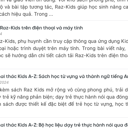
độ và bài tập tương tác, Raz-Kids giúp học sinh nâng c
ách hiệu quả. Trong ...
Raz-Kids trên điện thoại và máy tính
24
z-Kids, phụ huynh cần truy cập thông qua ứng dụng Ki
oại hoặc trình duyệt trên máy tính. Trong bài viết này,
 sẽ hướng dẫn chi tiết cách tải Raz-Kids trên điện tho
ai thác Kids A-Z: Sách học từ vựng và thành ngữ tiếng 
 2024
 kèm sách Raz Kids mở rộng vô cùng phong phú, trải d
y trẻ kỹ năng phản biện; dạy trẻ thực hành nói qua đóng
 sách được thiết kế đặc biệt để trẻ học từ vựng, học 
ai thác Kids A-Z: Bộ học liệu dạy trẻ thực hành nói qua 