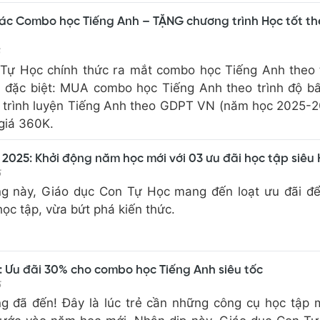
các Combo học Tiếng Anh – TẶNG chương trình Học tốt th
5
Tự Học chính thức ra mắt combo học Tiếng Anh theo 
 đặc biệt: MUA combo học Tiếng Anh theo trình độ bấ
trình luyện Tiếng Anh theo GDPT VN (năm học 2025-2
 giá 360K.
 2025: Khởi động năm học mới với 03 ưu đãi học tập siêu
5
g này, Giáo dục Con Tự Học mang đến loạt ưu đãi đ
ọc tập, vừa bứt phá kiến thức.
: Ưu đãi 30% cho combo học Tiếng Anh siêu tốc
5
g đã đến! Đây là lúc trẻ cần những công cụ học tập