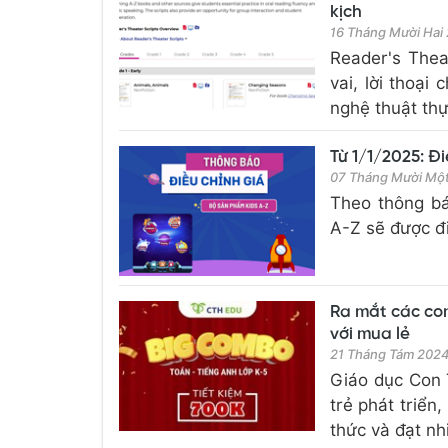
kịch
16 Tháng Mười Hai
Reader's Thea
vai, lời thoại
nghệ thuật thự
Từ 1/1/2025: Đ
07 Tháng Mười Mô
Theo thông bá
A-Z sẽ được đ
Ra mắt các com
với mua lẻ
21 Tháng Tám 202
Giáo dục Con 
trẻ phát triển
thức và đạt nh