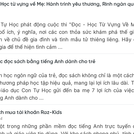
 Học từ vựng về Mẹ: Hành trình yêu thương, Rinh ngàn q
 Tự Học phát động cuộc thi "Đọc - Học Từ Vựng Về M
bổ ích, ý nghĩa, nơi các con thỏa sức khám phá thế gi
h về chủ đề gia đình và tình mẫu tử thiêng liêng. Hãy
ia để thể hiện tình cảm ...
việc đọc sách bằng tiếng Anh dành cho trẻ
h học ngôn ngữ của trẻ, đọc sách không chỉ là một cách
phương pháp học tập hiệu quả, mang lại lợi ích lâu dài. 
 Giáo dục Con Tự Học gửi đến ba mẹ 7 lợi ích của việ
g Anh dành cho ...
h mua tài khoản Raz-Kids
24
một trong những phần mềm đọc tiếng Anh trực tuyến 
h và giáo viên tin dùng. Với kho sách phong phú, tính