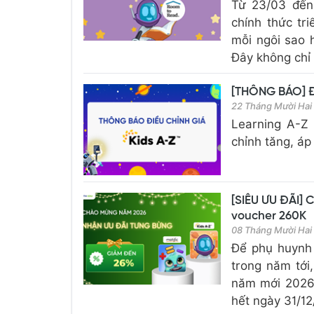
Từ 23/03 đến 
chính thức tr
mỗi ngôi sao h
Đây không chỉ 
[THÔNG BÁO] Đ
22 Tháng Mười Ha
Learning A-Z 
chỉnh tăng, áp
[SIÊU ƯU ĐÃI] 
voucher 260K
08 Tháng Mười Ha
Để phụ huynh
trong năm tới
năm mới 2026 
hết ngày 31/12