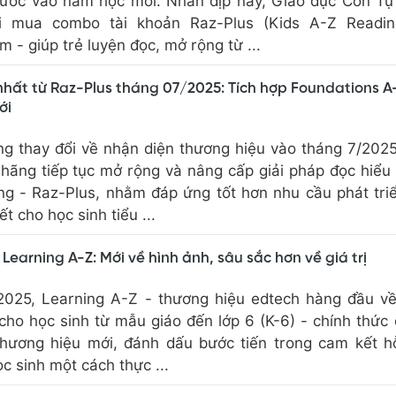
bước vào năm học mới. Nhân dịp này, Giáo dục Con T
 mua combo tài khoản Raz-Plus (Kids A-Z Readin
 - giúp trẻ luyện đọc, mở rộng từ ...
hất từ Raz-Plus tháng 07/2025: Tích hợp Foundations A
ới
g thay đổi về nhận diện thương hiệu vào tháng 7/202
 hãng tiếp tục mở rộng và nâng cấp giải pháp đọc hiểu
ởng - Raz-Plus, nhằm đáp ứng tốt hơn nhu cầu phát tri
t cho học sinh tiểu ...
 Learning A-Z: Mới về hình ảnh, sâu sắc hơn về giá trị
2025, Learning A-Z - thương hiệu edtech hàng đầu về
cho học sinh từ mẫu giáo đến lớp 6 (K-6) - chính thức
hương hiệu mới, đánh dấu bước tiến trong cam kết h
ọc sinh một cách thực ...