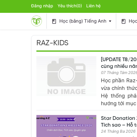
Đăng nhập
Yêu thích
(0)
Liên hệ
Học (bằng) Tiếng Anh
Học 
book
book
RAZ-KIDS
[UPDATE T8/202
cùng nhiều nân
07 Tháng Tám 202
Học phần Raz-
vừa chính thứ
Hệ thống phâ
hướng tới mục t
Star Donation 
Tích sao – Hỗ 
24 Tháng Ba 2026