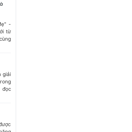
uà
ẹ" -
ới từ
 cùng
 giải
Trong
c đọc
được
 năng