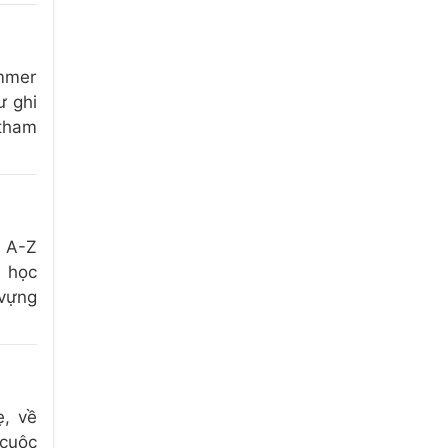
mmer
ư ghi
 tham
s A-Z
 học
vựng
, về
 cuộc