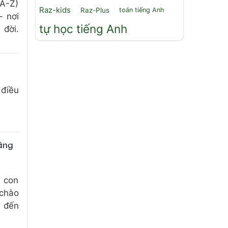
 A-Z)
Raz-kids
Raz-Plus
toán tiếng Anh
– nơi
tự học tiếng Anh
 đời.
 điều
tặng
 con
 chào
2 đến