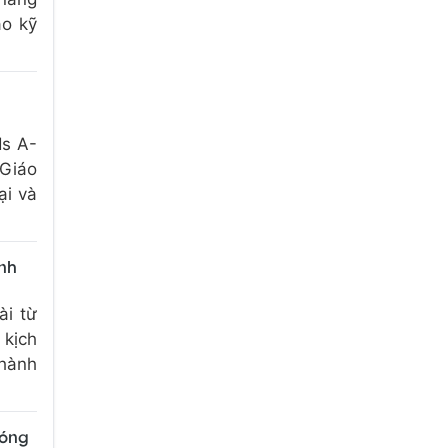
ao kỹ
ds A-
 Giáo
ại và
Anh
ài từ
 kịch
thành
đóng