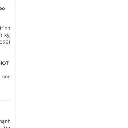
eo
trình
t kỳ,
026)
 HOT
ể con
 mạnh