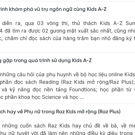
trình khám phá vũ trụ ngôn ngữ cùng Kids A-Z
4
 diễn ra, qua 03 vòng thi, thử thách Kids A-Z Su
4 đã tìm ra được 02 gương mặt xuất sắc nhất, cũng nh
c, chăm chỉ đọc sách của hàng trăm bạn nhỏ đăng ký
 gặp trong quá trình sử dụng Kids A-Z
những câu hỏi của phụ huynh về bộ học liệu online Kid
phần đọc sách Reading (Raz Kids mở rộng/Raz Plus);
và kỹ năng đọc nền tảng Foundtions; học phần từ 
c phần khoa học Science và học ...
h hay về Phụ nữ trong Raz Kids mở rộng (Raz Plus)
 những cuốn sách Raz Kids hay chủ đề về bà, về mẹ
hụ nữ tuyệt vời đã làm nên những điều kỳ diệu trong