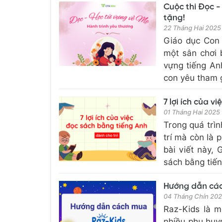
Cuộc thi Đọc -
tặng!
22 Tháng Hai 2025
Giáo dục Con
một sân chơi 
vựng tiếng An
con yêu tham g
7 lợi ích của 
01 Tháng Hai 2025
Trong quá trìn
trí mà còn là 
bài viết này,
sách bằng tiến
Hướng dẫn các
04 Tháng Chín 20
Raz-Kids là 
nhiều phụ huyn