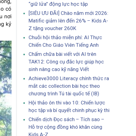
mông,
“giữ lửa” động lực học tập
áo có
[SIÊU ƯU ĐÃI] Chào năm mới 2026:
u nơi
Matific giảm lên đến 26% – Kids A-
ng kỷ
Z tặng voucher 260K
Chuỗi hội thảo miễn phí: AI Thực
Chiến Cho Giáo Viên Tiếng Anh
Chấm chữa bài viết với AI trên
TAK12: Công cụ đắc lực giúp học
sinh nâng cao kỹ năng Viết
Achieve3000 Literacy chính thức ra
mắt các collection bài học theo
chương trình Tú tài quốc tế (IB)
Hội thảo ôn thi vào 10: Chiến lược
học tập và bí quyết chinh phục kỳ thi
Chiến dịch Đọc sách – Tích sao –
Hỗ trợ cộng đồng khó khăn cùng
Kids A-Z