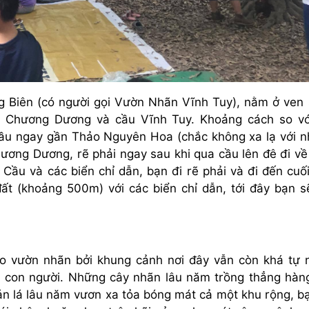
ng Biên (có người gọi Vườn Nhãn Vĩnh Tuy), nằm ở ven
u Chương Dương và cầu Vĩnh Tuy. Khoảng cách so v
u ngay gần Thảo Nguyên Hoa (chắc không xa lạ với 
ương Dương, rẽ phải ngay sau khi qua cầu lên đê đi về
ầu và các biển chỉ dẫn, bạn đi rẽ phải và đi đến cuố
ất (khoảng 500m) với các biển chỉ dẫn, tới đây bạn s
ào vườn nhãn bởi khung cảnh nơi đây vẫn còn khá tự 
a con người. Những cây nhãn lâu năm trồng thẳng hàn
án lá lâu năm vươn xa tỏa bóng mát cả một khu rộng, b