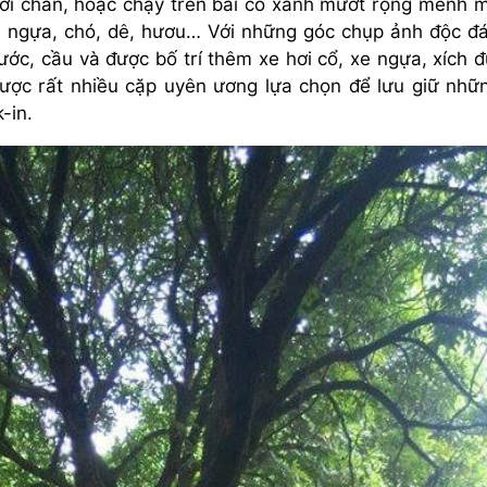
ưới chân, hoặc chạy trên bãi cỏ xanh mướt rộng mênh 
âu, ngựa, chó, dê, hươu… Với những góc chụp ảnh độc đ
ước, cầu và được bố trí thêm xe hơi cổ, xe ngựa, xích đ
 được rất nhiều cặp uyên ương lựa chọn để lưu giữ nhữ
-in.