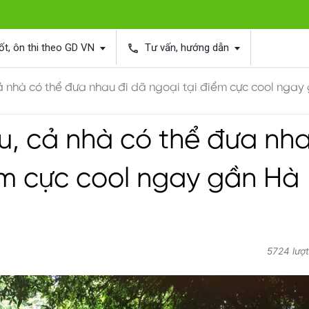
ốt, ôn thi theo GD VN
Tư vấn, hướng dẫn
phone
cả nhà có thể đưa nhau đi dã ngoại tại điểm cực cool ngay
ệu, cả nhà có thể đưa nh
ểm cực cool ngay gần Hà
5724 lượ