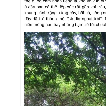
thể đi bộ cảm nhận tiếng lá khô vỡ vụn d
ở đây bạn có thể tiếp xúc rất gần với tr
khung cảnh rộng, rừng cây, bãi cỏ, sông n
đây đã trở thành một “studio ngoài trời”
niệm nồng nàn hay những bạn trẻ tới check