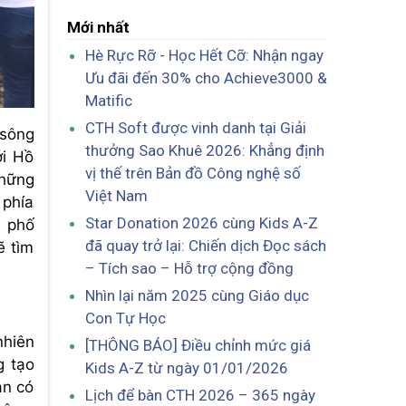
Mới nhất
Hè Rực Rỡ - Học Hết Cỡ: Nhận ngay
Ưu đãi đến 30% cho Achieve3000 &
Matific
CTH Soft được vinh danh tại Giải
 sông
thưởng Sao Khuê 2026: Khẳng định
ới Hồ
vị thế trên Bản đồ Công nghệ số
những
Việt Nam
 phía
Star Donation 2026 cùng Kids A-Z
i phố
đã quay trở lại: Chiến dịch Đọc sách
ẽ tìm
– Tích sao – Hỗ trợ cộng đồng
Nhìn lại năm 2025 cùng Giáo dục
Con Tự Học
nhiên
[THÔNG BÁO] Điều chỉnh mức giá
g tạo
Kids A-Z từ ngày 01/01/2026
ạn có
Lịch để bàn CTH 2026 – 365 ngày