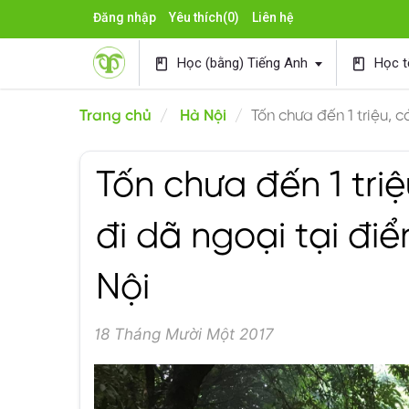
Đăng nhập
Yêu thích
(0)
Liên hệ
Học (bằng) Tiếng Anh
Học t
book
book
Trang chủ
Hà Nội
Tốn chưa đến 1 triệu, 
Tốn chưa đến 1 tri
đi dã ngoại tại đi
Nội
18 Tháng Mười Một 2017