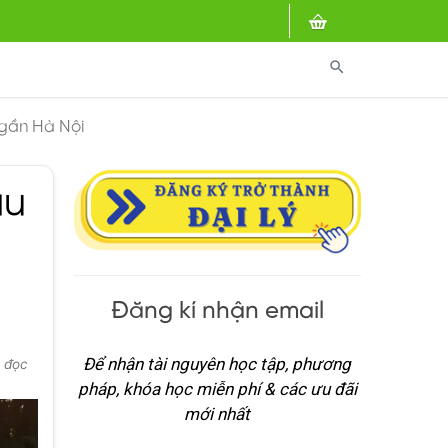
search
 gần Hà Nội
au
Đăng kí nhận email
Để nhận tài nguyên học tập, phương
t đọc
pháp, khóa học miễn phí & các ưu đãi
mới nhất