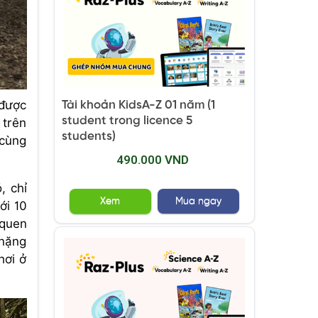
 được
Tài khoản KidsA-Z 01 năm (1
student trong licence 5
 trên
students)
 cùng
490.000 VND
, chỉ
Xem
Mua ngay
ới 10
 quen
 nặng
hơi ở