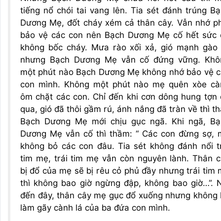
tiếng nổ chói tai vang lên. Tia sét đánh trúng B
Dương Mẹ, đốt cháy xém cả thân cây. Vẫn nhớ p
bảo vệ các con nên Bạch Dương Mẹ cố hết sức 
không bốc cháy. Mưa rào xối xả, gió mạnh gào 
nhưng Bạch Dương Mẹ vẫn cố đứng vững. Khô
một phút nào Bạch Dương Mẹ không nhớ bảo vệ c
con mình. Không một phút nào mẹ quên xòe cà
ôm chặt các con. Chỉ đến khi cơn dông hung tợn
qua, gió đã thôi gầm rú, ánh nắng đã tràn về thì t
Bạch Dương Mẹ mới chịu gục ngã. Khi ngã, Bạ
Dương Mẹ vẫn cố thì thầm: “ Các con đừng sợ, 
không bỏ các con đâu. Tia sét không đánh nổi t
tim mẹ, trái tim mẹ vẫn còn nguyên lành. Thân 
bị đổ của mẹ sẽ bị rêu cỏ phủ đầy nhưng trái tim
thì không bao giờ ngừng đập, không bao giờ…”. 
đến đây, thân cây mẹ gục đổ xuống nhưng không
làm gãy cành lá của ba đứa con mình.