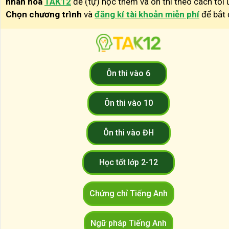
nhân hóa
TAK12
để (tự) học thêm và ôn thi theo cách tối 
Chọn chương trình
và
đăng kí tài khoản miễn phí
để bắt 
Ôn thi vào 6
Ôn thi vào 10
Ôn thi vào ĐH
Học tốt lớp 2-12
Chứng chỉ Tiếng Anh
Ngữ pháp Tiếng Anh