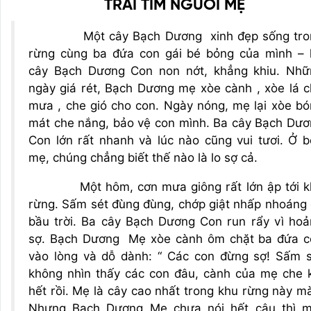
TRÁI TIM NGƯỜI MẸ
Một cây Bạch Dương xinh đẹp sống tro
rừng cùng ba đứa con gái bé bỏng của mình – 
cây Bạch Dương Con non nớt, khẳng khiu. Nhữ
ngày giá rét, Bạch Dương mẹ xòe cành , xòe lá 
mưa , che gió cho con. Ngày nóng, mẹ lại xòe b
mát che nắng, bảo vệ con mình. Ba cây Bạch Dư
Con lớn rất nhanh và lúc nào cũng vui tươi. Ở 
mẹ, chúng chẳng biết thế nào là lo sợ cả.
Một hôm, cơn mưa giông rất lớn ập tới k
rừng. Sấm sét đùng đùng, chớp giật nhấp nhoáng
bầu trời. Ba cây Bạch Dương Con run rẩy vì ho
sợ. Bạch Dương Mẹ xòe cành ôm chặt ba đứa c
vào lòng và dỗ dành: “ Các con đừng sợ! Sấm s
không nhìn thấy các con đâu, cành của mẹ che 
hết rồi. Mẹ là cây cao nhất trong khu rừng này mà
Nhưng Bạch Dương Mẹ chưa nói hết câu thì m