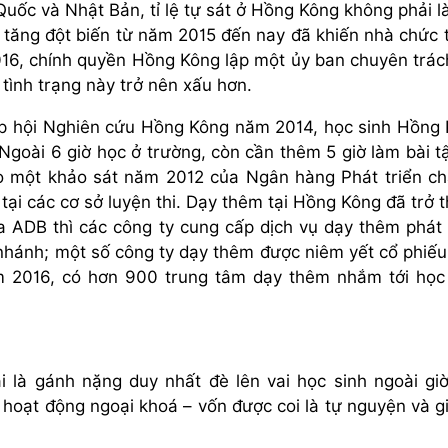
uốc và Nhật Bản, tỉ lệ tự sát ở Hồng Kông không phải l
 tăng đột biến từ năm 2015 đến nay đã khiến nhà chức 
16, chính quyền Hồng Kông lập một ủy ban chuyên trác
tình trạng này trở nên xấu hơn.
ệp hội Nghiên cứu Hồng Kông năm 2014, học sinh Hồng
 Ngoài 6 giờ học ở trường, còn cần thêm 5 giờ làm bài t
o một khảo sát năm 2012 của Ngân hàng Phát triển c
i các cơ sở luyện thi. Dạy thêm tại Hồng Kông đã trở 
a ADB thì các công ty cung cấp dịch vụ dạy thêm phát 
nhánh; một số công ty dạy thêm được niêm yết cổ phiếu
 2016, có hơn 900 trung tâm dạy thêm nhắm tới học
i là gánh nặng duy nhất đè lên vai học sinh ngoài gi
hoạt động ngoại khoá – vốn được coi là tự nguyện và giả