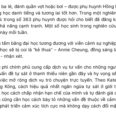
a ba lê, đánh quần vợt hoặc bơi – được phụ huynh Hồng
 học danh tiếng và tương lai tốt hơn. Trong một nghiê
 trong số 363 phụ huynh được hỏi cho biết đã đăng k
khả năng cạnh tranh. Một số học sinh trong nghiên cứ
này mỗi tuần.
g tấm bằng đại học tương đương với viễn cảnh sự nghiệ
ọc sẽ bị coi là “kẻ thua” – Annie Cheung, đồng sáng l
 - nhận xét.
 phi chính phủ cung cấp dịch vụ tư vấn cho những ngư
i vấn đề tự sát ở thanh thiếu niên gần đây và hy vọng s
việc mở rộng dịch vụ trò chuyện trực tuyến. Theo Kat
g Kông, cách hiệu quả nhất ngăn ngừa tự sát ở giới t
n học cách chấp nhận hạn chế của mình và tự đánh giá 
nh cũng cần học cách bày tỏ những vấn đề thuộc về cảm
phát triển cảm xúc tích cực mà không dạy cách đối mặ