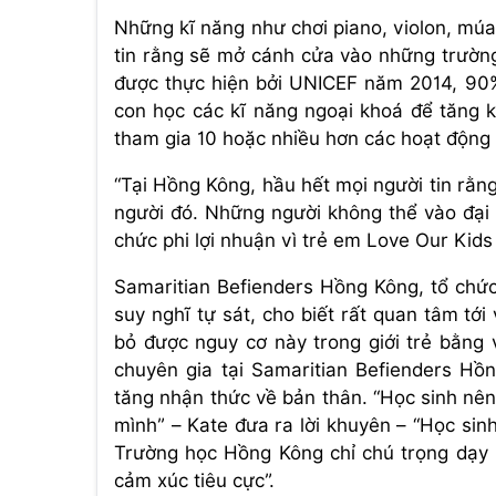
Những kĩ năng như chơi piano, violon, mú
tin rằng sẽ mở cánh cửa vào những trường
được thực hiện bởi UNICEF năm 2014, 90%
con học các kĩ năng ngoại khoá để tăng 
tham gia 10 hoặc nhiều hơn các hoạt động 
“Tại Hồng Kông, hầu hết mọi người tin rằn
người đó. Những người không thể vào đại h
chức phi lợi nhuận vì trẻ em Love Our Kids
Samaritian Befienders Hồng Kông, tổ chức
suy nghĩ tự sát, cho biết rất quan tâm tớ
bỏ được nguy cơ này trong giới trẻ bằng 
chuyên gia tại Samaritian Befienders Hồn
tăng nhận thức về bản thân. “Học sinh nê
mình” – Kate đưa ra lời khuyên – “Học si
Trường học Hồng Kông chỉ chú trọng dạy 
cảm xúc tiêu cực”.