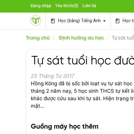
Đăng nhập
Yêu thích
(0)
Liên hệ
Học (bằng) Tiếng Anh
Học t
book
book
Trang chủ
Định hướng du học
Tự sát tu
Tự sát tuổi học đ
23 Tháng Tư 2017
Hồng Kông đã bị sốc bởi loạt vụ tự sát học
tháng 2 năm nay, 5 học sinh THCS tự kết l
khác được cứu sau khi tự sát. Hiện trạng t
mặt…
Guồng máy học thêm