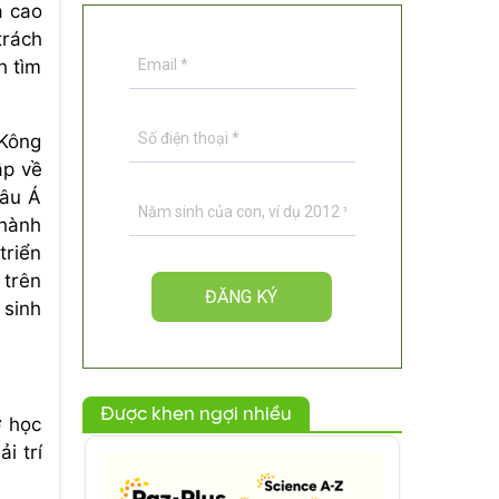
à cao
trách
h tìm
 Kông
ập về
hâu Á
thành
triển
 trên
 sinh
Được khen ngợi nhiều
ờ học
i trí