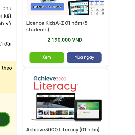
a phụ
i kết
Licence KidsA-Z 01 năm (5
nh và
students)
2.190.000 VND
i đại
Xem
Mua ngay
i theo
2
Achieve3000 Literacy (01 năm)