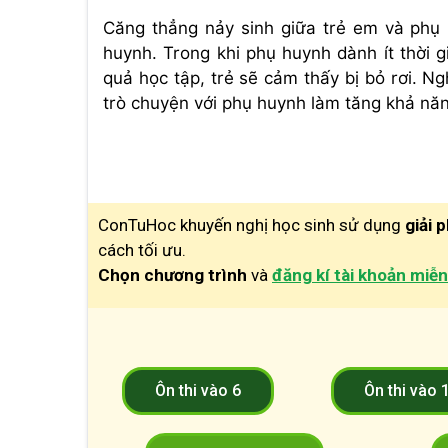
Căng thẳng nảy sinh giữa trẻ em và phụ 
huynh. Trong khi phụ huynh dành ít thời g
quả học tập, trẻ sẽ cảm thấy bị bỏ rơi. Ng
trò chuyện với phụ huynh làm tăng khả năng 
ConTuHoc khuyến nghị học sinh sử dụng
giải 
cách tối ưu.
Chọn chương trình
và
đăng kí tài khoản miễn
Ôn thi vào 6
Ôn thi vào 