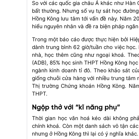
So với các quốc gia châu Á khác như Hàn Q
bất thường. Nhưng số vụ tự sát học đường
Hồng Kông lưu tâm tới vấn đề này. Năm 20
hiểu nguyên nhân và đề ra biện pháp ngăn 
Trong một báo cáo được thực hiện bởi Hi
dành trung bình 62 giờ/tuần cho việc học.
nhà, học thêm cũng như ngoại khoá. The
(ADB), 85% học sinh THPT Hồng Kông học tạ
ngành kinh doanh tỉ đô. Theo khảo sát củ
giống chuỗi cửa hàng với nhiều trung tâm 
Thị trường Chứng khoán Hồng Kông. Năm
THPT.
Ngộp thở với “kĩ năng phụ”
Thời gian học văn hoá kéo dài không phả
chính khoá. Còn một danh sách vô tận các 
nhưng ở Hồng Kông thì lại có ý nghĩa khác.