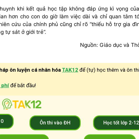
huynh khi kết quả học tập không đáp ứng kì vọng củ
ian hơn cho con do giờ làm việc dài và chỉ quan tâm tớ
hiên cứu của chính phủ cũng chỉ rõ “thiếu hỗ trợ gia đì
tự sát ở giới trẻ”.
Nguồn: Giáo dục và Thờ
pháp ôn luyện cá nhân hóa
TAK12
để (tự) học thêm và ôn th
 phí
để bắt đầu!
10
Ôn thi vào ĐH
Học tốt lớp 2-1