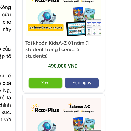
 Kông
n cứu
í cho
u này
Tài khoản KidsA-Z 01 năm (1
p của
student trong licence 5
ập tổ
students)
490.000 VND
ời có
ẽ xoá
Xem
Mua ngay
e Ng,
rẻ là
chính
 xúc.
t với