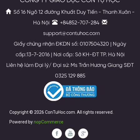
CÔNG TY GIÁO DỤC CON TỰ HỌC
Số 16 Ngõ 12 đường Khuất Duy Tiến - Thanh Xuân -
Hà Nội
+84852-707-284
support@contuhoc.com
Giấy chứng nhận ĐKDN số: 0107504320 | Ngày
cấp:13-7-2016 | Nơi cấp: Sở KH-ĐT TP. Hà Nội
Liên hệ làm Đại lý/ Đại sứ: Ms Trần Hương Giang SĐT
0325 129 885
Copyright © 2026 ConTuHoc.com. All rights reserved.
Powered by
nopCommerce