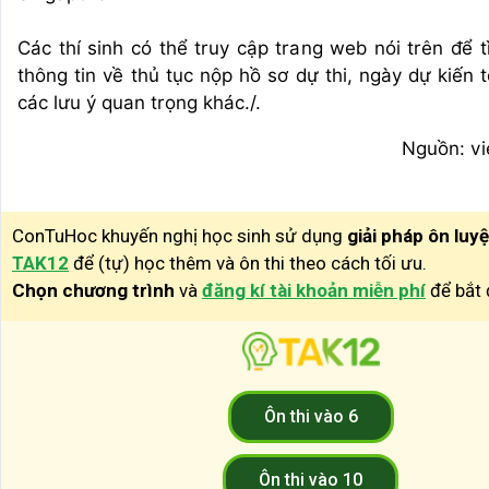
Các thí sinh có thể truy cập trang web nói trên để 
thông tin về thủ tục nộp hồ sơ dự thi, ngày dự kiến t
các lưu ý quan trọng khác./.
Nguồn: vi
ConTuHoc khuyến nghị học sinh sử dụng
giải pháp ôn luy
TAK12
để (tự) học thêm và ôn thi theo cách tối ưu.
Chọn chương trình
và
đăng kí tài khoản miễn phí
để bắt 
Ôn thi vào 6
Ôn thi vào 10