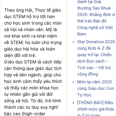
danh tại Giải
thưởng Sao Khuê
Theo ông Hải, Thực tế giáo
2026: Khẳng định vị
dục STEM hỗ trợ tốt hơn
thế trên Bản đồ
cho học sinh trong các môn
Công nghệ số Việt
xã hội và nhân văn. Mỹ là
Nam
nơi khai sinh ra khái niệm
Star Donation 2026
về STEM; họ luôn chú trọng
cùng Kids A-Z đã
giáo dục hài hòa và toàn
quay trở lại: Chiến
diện đối với trẻ.
dịch Đọc sách –
Giáo dục STEM là cách tiếp
Tích sao – Hỗ trợ
cận thông qua giáo dục tích
cộng đồng
hợp và liên ngành, giúp cho
học sinh cảm thấy yêu thích
Nhìn lại năm 2025
và thấy các môn khoa học
cùng Giáo dục Con
tự nhiên gần gũi với đời
Tự Học
sống xã hội. Từ đó, trẻ hình
[THÔNG BÁO] Điều
thành các tư duy suy nghĩ
chỉnh mức giá Kids
bậc cao (high-order
A-Z từ ngày