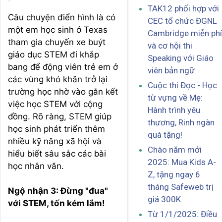
TAK12 phối hợp với
Câu chuyện điển hình là có
CEC tổ chức ĐGNL
một em học sinh ở Texas
Cambridge miễn phí
tham gia chuyến xe buýt
và cơ hội thi
giáo dục STEM đi khắp
Speaking với Giáo
bang để động viên trẻ em ở
viên bản ngữ
các vùng khó khăn trở lại
Cuộc thi Đọc - Học
trường học nhờ vào gắn kết
từ vựng về Mẹ:
việc học STEM với cộng
Hành trình yêu
đồng. Rõ ràng, STEM giúp
thương, Rinh ngàn
học sinh phát triển thêm
quà tặng!
nhiều kỹ năng xã hội và
Chào năm mới
hiểu biết sâu sắc các bài
2025: Mua Kids A-
học nhân văn.
Z, tặng ngay 6
tháng Safeweb trị
Ngộ nhận 3: Đừng "đua"
giá 300K
với STEM, tốn kém lắm!
Từ 1/1/2025: Điều