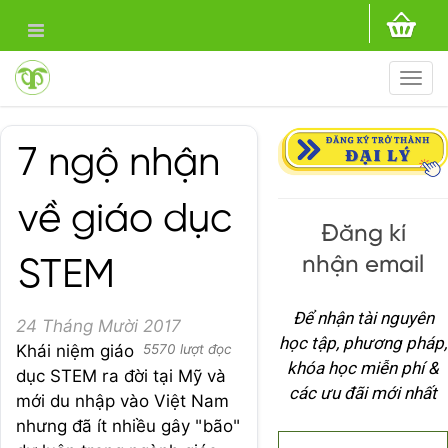
Togg
navi
7 ngộ nhận
về giáo dục
Đăng kí
nhận email
STEM
Để nhận tài nguyên
24 Tháng Mười 2017
học tập, phương pháp,
Khái niệm giáo
5570 lượt đọc
khóa học miễn phí &
dục STEM ra đời tại Mỹ và
các ưu đãi mới nhất
mới du nhập vào Việt Nam
nhưng đã ít nhiều gây "bão"