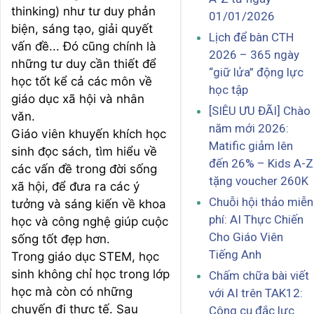
thinking) như tư duy phản
01/01/2026
biện, sáng tạo, giải quyết
Lịch để bàn CTH
vấn đề... Đó cũng chính là
2026 – 365 ngày
những tư duy cần thiết để
“giữ lửa” động lực
học tốt kể cả các môn về
học tập
giáo dục xã hội và nhân
[SIÊU ƯU ĐÃI] Chào
văn.
năm mới 2026:
Giáo viên khuyến khích học
Matific giảm lên
sinh đọc sách, tìm hiểu về
đến 26% – Kids A-Z
các vấn đề trong đời sống
tặng voucher 260K
xã hội, để đưa ra các ý
Chuỗi hội thảo miễn
tưởng và sáng kiến về khoa
phí: AI Thực Chiến
học và công nghệ giúp cuộc
Cho Giáo Viên
sống tốt đẹp hơn.
Tiếng Anh
Trong giáo dục STEM, học
sinh không chỉ học trong lớp
Chấm chữa bài viết
học mà còn có những
với AI trên TAK12:
chuyến đi thực tế. Sau
Công cụ đắc lực