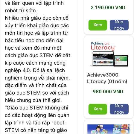
và làm quen với lập trình
2.190.000 VND
robot từ sớm.
Nhiều nhà giáo dục còn cổ
Mua
xúy triển khai giáo dục các
Xem
ngay
môn tin học và lập trình từ
bậc tiểu học cho đến đại
học và xem đó như một
cách giáo dục STEM để bắt
kịp cuộc cách mạng công
nghiệp 4.0. Đó là sai lệch
Achieve3000
nghiêm trọng về khái niệm,
Literacy (01 năm)
đặc điểm và tính chất của
980.000 VND
giáo dục STEM so với cách
hiểu chung của thế giới.
Mua
“Giáo dục STEM không chỉ
Xem
ngay
có các hoạt động liên quan
lập trình và lắp ráp robot.
STEM có nền tảng từ giáo