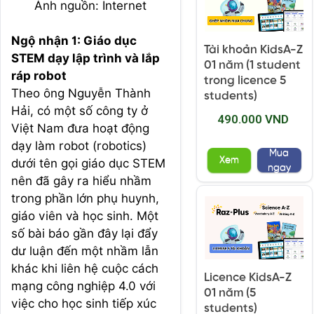
Ảnh nguồn: Internet
Ngộ nhận 1: Giáo dục
Tài khoản KidsA-Z
STEM dạy lập trình và lắp
01 năm (1 student
ráp robot
trong licence 5
Theo ông Nguyễn Thành
students)
Hải, có một số công ty ở
490.000 VND
Việt Nam đưa hoạt động
dạy làm robot (robotics)
Mua
Xem
dưới tên gọi giáo dục STEM
ngay
nên đã gây ra hiểu nhầm
trong phần lớn phụ huynh,
giáo viên và học sinh. Một
số bài báo gần đây lại đẩy
dư luận đến một nhầm lẫn
khác khi liên hệ cuộc cách
Licence KidsA-Z
mạng công nghiệp 4.0 với
01 năm (5
việc cho học sinh tiếp xúc
students)