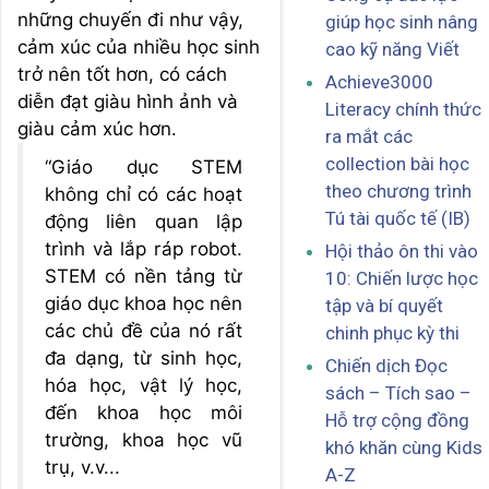
những chuyến đi như vậy,
giúp học sinh nâng
cảm xúc của nhiều học sinh
cao kỹ năng Viết
trở nên tốt hơn, có cách
Achieve3000
diễn đạt giàu hình ảnh và
Literacy chính thức
giàu cảm xúc hơn.
ra mắt các
collection bài học
“Giáo dục STEM
theo chương trình
không chỉ có các hoạt
Tú tài quốc tế (IB)
động liên quan lập
trình và lắp ráp robot.
Hội thảo ôn thi vào
STEM có nền tảng từ
10: Chiến lược học
giáo dục khoa học nên
tập và bí quyết
các chủ đề của nó rất
chinh phục kỳ thi
đa dạng, từ sinh học,
Chiến dịch Đọc
hóa học, vật lý học,
sách – Tích sao –
đến khoa học môi
Hỗ trợ cộng đồng
trường, khoa học vũ
khó khăn cùng Kids
trụ, v.v...
A-Z