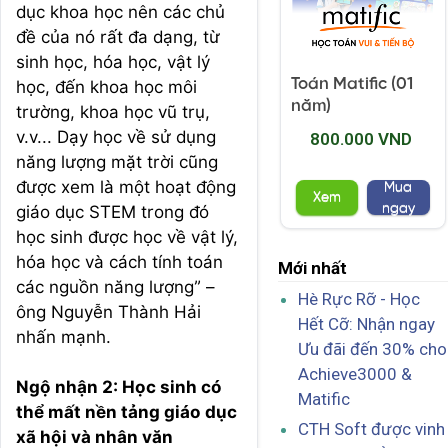
dục khoa học nên các chủ
đề của nó rất đa dạng, từ
sinh học, hóa học, vật lý
Toán Matific (01
học, đến khoa học môi
năm)
trường, khoa học vũ trụ,
v.v... Dạy học về sử dụng
800.000 VND
năng lượng mặt trời cũng
được xem là một hoạt động
Mua
Xem
ngay
giáo dục STEM trong đó
học sinh được học về vật lý,
hóa học và cách tính toán
Mới nhất
các nguồn năng lượng” –
Hè Rực Rỡ - Học
ông Nguyễn Thành Hải
Hết Cỡ: Nhận ngay
nhấn mạnh.
Ưu đãi đến 30% cho
Achieve3000 &
Ngộ nhận 2: Học sinh có
Matific
thể mất nền tảng giáo dục
CTH Soft được vinh
xã hội và nhân văn