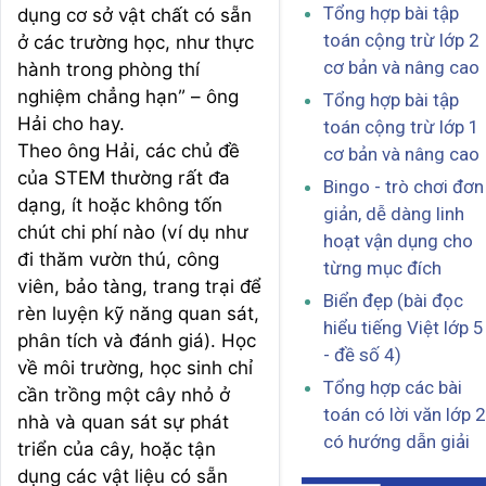
Tổng hợp bài tập
dụng cơ sở vật chất có sẵn
toán cộng trừ lớp 2
ở các trường học, như thực
cơ bản và nâng cao
hành trong phòng thí
nghiệm chẳng hạn” – ông
Tổng hợp bài tập
Hải cho hay.
toán cộng trừ lớp 1
Theo ông Hải, các chủ đề
cơ bản và nâng cao
của STEM thường rất đa
Bingo - trò chơi đơn
dạng, ít hoặc không tốn
giản, dễ dàng linh
chút chi phí nào (ví dụ như
hoạt vận dụng cho
đi thăm vườn thú, công
từng mục đích
viên, bảo tàng, trang trại để
Biển đẹp (bài đọc
rèn luyện kỹ năng quan sát,
hiểu tiếng Việt lớp 5
phân tích và đánh giá). Học
- đề số 4)
về môi trường, học sinh chỉ
Tổng hợp các bài
cần trồng một cây nhỏ ở
toán có lời văn lớp 2
nhà và quan sát sự phát
có hướng dẫn giải
triển của cây, hoặc tận
dụng các vật liệu có sẵn