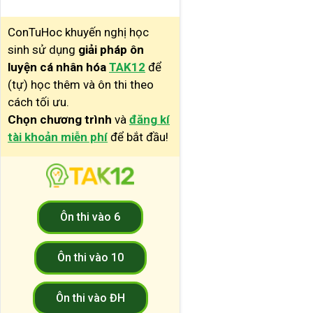
ConTuHoc khuyến nghị học
sinh sử dụng
giải pháp ôn
luyện cá nhân hóa
TAK12
để
(tự) học thêm và ôn thi theo
cách tối ưu.
Chọn chương trình
và
đăng kí
tài khoản miễn phí
để bắt đầu!
Ôn thi vào 6
Ôn thi vào 10
Ôn thi vào ĐH