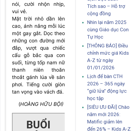
nói, cười nhộn nhịp,
Tích sao – Hỗ trợ
vui vẻ.
cộng đồng
Mặt trời nhô dần lên
Nhìn lại năm 2025
cao, ánh nắng mỗi lúc
cùng Giáo dục Con
một gay gắt. Dọc theo
Tự Học
những con đường mới
[THÔNG BÁO] Điều
đắp, vượt qua chiếc
chỉnh mức giá Kids
cấu gỗ bắc qua con
A-Z từ ngày
suối, từng tốp nam nữ
01/01/2026
thanh niên thoăn
Lịch để bàn CTH
thoắt gánh lúa về sân
2026 – 365 ngày
phơi. Tiếng cười giòn
“giữ lửa” động lực
tan vọng vào vách đá.
học tập
(
HOÀNG HỮU BỘI)
[SIÊU ƯU ĐÃI] Chào
năm mới 2026:
Matific giảm lên
đến 26% – Kids A-Z