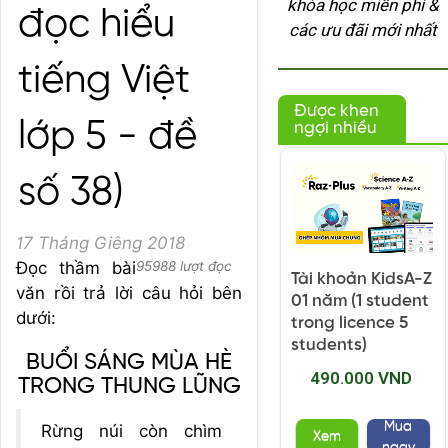
khóa học miễn phí &
đọc hiểu
các ưu đãi mới nhất
tiếng Việt
Được khen
lớp 5 - đề
ngợi nhiều
số 38)
17 Tháng Giêng 2018
Đọc thầm bài
95988 lượt đọc
Tài khoản KidsA-Z
văn rồi trả lời câu hỏi bên
01 năm (1 student
dưới:
trong licence 5
students)
BUỔI SÁNG MÙA HÈ
490.000 VND
TRONG THUNG LŨNG
Mua
Rừng núi còn chìm
Xem
ngay