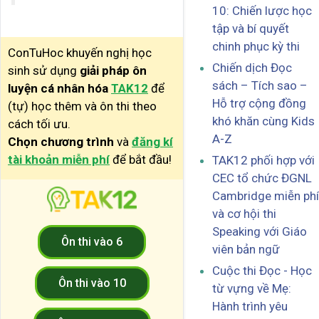
10: Chiến lược học
tập và bí quyết
chinh phục kỳ thi
ConTuHoc khuyến nghị học
Chiến dịch Đọc
sinh sử dụng
giải pháp ôn
sách – Tích sao –
luyện cá nhân hóa
TAK12
để
Hỗ trợ cộng đồng
(tự) học thêm và ôn thi theo
khó khăn cùng Kids
cách tối ưu.
A-Z
Chọn chương trình
và
đăng kí
tài khoản miễn phí
để bắt đầu!
TAK12 phối hợp với
CEC tổ chức ĐGNL
Cambridge miễn phí
và cơ hội thi
Speaking với Giáo
Ôn thi vào 6
viên bản ngữ
Cuộc thi Đọc - Học
Ôn thi vào 10
từ vựng về Mẹ:
Hành trình yêu