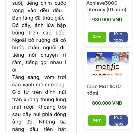
suối, tiếng chim cuốc
Achieve3000
Literacy (01 năm)
vọng vào đều đều…
Bản làng đã thức giấc.
980.000 VND
Đó đây, ánh lửa bập
bùng trên các bếp.
Mua
Xem
Ngoài bờ ruộng đã có
ngay
bước chân người đi,
tiếng nói chuyện rì
rầm, tiếng gọi nhau í
ới.
Tảng sáng, vòm trời
cao xanh mênh mông.
Toán Matific (01
Gió từ trên đỉnh núi
năm)
tràn xuống thung lũng
800.000 VND
mát rượi. Khoảng trời
sau dãy núi phiá đông
Mua
Xem
ửng đỏ. Những tia
ngay
nắng đầu tiên hắt