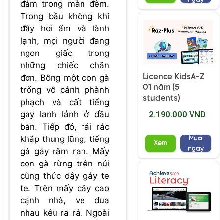
đắm trong màn đêm.
Trong bầu không khí
đầy hơi ẩm và lành
lạnh, mọi người đang
ngon giấc trong
những chiếc chăn
Licence KidsA-Z
đơn. Bỗng một con gà
01 năm (5
trống vỗ cánh phành
students)
phạch và cất tiếng
gáy lanh lảnh ở đầu
2.190.000 VND
bản. Tiếp đó, rải rác
khắp thung lũng, tiếng
Mua
Xem
ngay
gà gáy râm ran. Mấy
con gà rừng trên núi
cũng thức dậy gáy te
te. Trên mấy cây cao
cạnh nhà, ve đua
nhau kêu ra rả. Ngoài