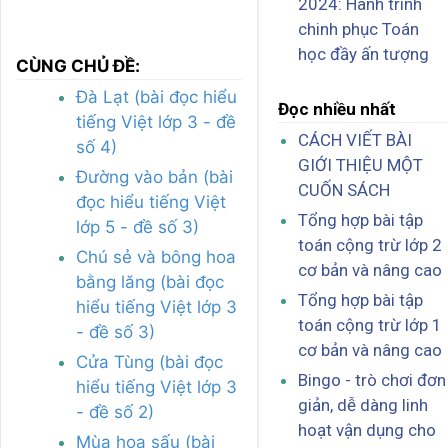
2024: Hành trình
chinh phục Toán
học đầy ấn tượng
CÙNG CHỦ ĐỀ:
Đà Lạt (bài đọc hiểu
Đọc nhiều nhất
tiếng Việt lớp 3 - đề
CÁCH VIẾT BÀI
số 4)
GIỚI THIỆU MỘT
Đường vào bản (bài
CUỐN SÁCH
đọc hiểu tiếng Việt
Tổng hợp bài tập
lớp 5 - đề số 3)
toán cộng trừ lớp 2
Chú sẻ và bông hoa
cơ bản và nâng cao
bằng lăng (bài đọc
Tổng hợp bài tập
hiểu tiếng Việt lớp 3
toán cộng trừ lớp 1
- đề số 3)
cơ bản và nâng cao
Cửa Tùng (bài đọc
Bingo - trò chơi đơn
hiểu tiếng Việt lớp 3
giản, dễ dàng linh
- đề số 2)
hoạt vận dụng cho
Mùa hoa sấu (bài