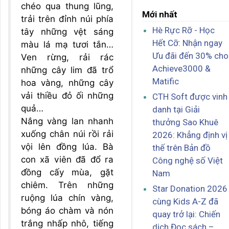
chéo qua thung lũng,
Mới nhất
trải trên đỉnh núi phía
Hè Rực Rỡ - Học
tây những vệt sáng
Hết Cỡ: Nhận ngay
màu lá mạ tươi tắn…
Ưu đãi đến 30% cho
Ven rừng, rải rác
Achieve3000 &
những cây lim đã trổ
Matific
hoa vàng, những cây
vải thiều đỏ ối những
CTH Soft được vinh
quả…
danh tại Giải
Nắng vàng lan nhanh
thưởng Sao Khuê
xuống chân núi rồi rải
2026: Khẳng định vị
vội lên đồng lúa. Bà
thế trên Bản đồ
con xã viên đã đổ ra
Công nghệ số Việt
đồng cấy mùa, gặt
Nam
chiêm. Trên những
Star Donation 2026
ruộng lúa chín vàng,
cùng Kids A-Z đã
bóng áo chàm và nón
quay trở lại: Chiến
trắng nhấp nhô, tiếng
dịch Đọc sách –