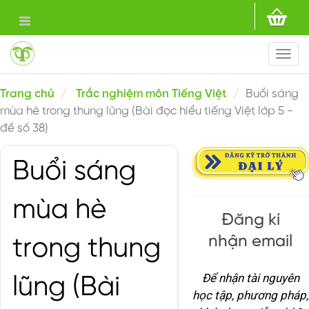
Togg
navi
Trang chủ
Trắc nghiệm môn Tiếng Việt
Buổi sáng
mùa hè trong thung lũng (Bài đọc hiểu tiếng Việt lớp 5 -
đề số 38)
Buổi sáng
mùa hè
Đăng kí
nhận email
trong thung
Để nhận tài nguyên
lũng (Bài
học tập, phương pháp,