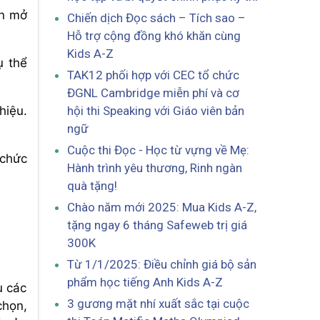
ạn mở
Chiến dịch Đọc sách – Tích sao –
Hỗ trợ cộng đồng khó khăn cùng
Kids A-Z
ụ thể
TAK12 phối hợp với CEC tổ chức
ĐGNL Cambridge miễn phí và cơ
hội thi Speaking với Giáo viên bản
hiệu.
ngữ
Cuộc thi Đọc - Học từ vựng về Mẹ:
 chức
Hành trình yêu thương, Rinh ngàn
quà tặng!
Chào năm mới 2025: Mua Kids A-Z,
tặng ngay 6 tháng Safeweb trị giá
300K
Từ 1/1/2025: Điều chỉnh giá bộ sản
phẩm học tiếng Anh Kids A-Z
u các
3 gương mặt nhí xuất sắc tại cuộc
chọn,