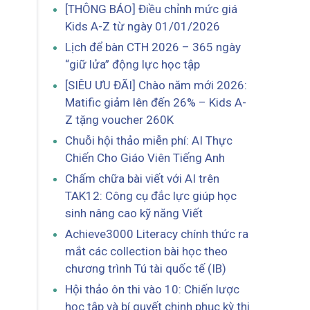
[THÔNG BÁO] Điều chỉnh mức giá
Kids A-Z từ ngày 01/01/2026
Lịch để bàn CTH 2026 – 365 ngày
“giữ lửa” động lực học tập
[SIÊU ƯU ĐÃI] Chào năm mới 2026:
Matific giảm lên đến 26% – Kids A-
Z tặng voucher 260K
Chuỗi hội thảo miễn phí: AI Thực
Chiến Cho Giáo Viên Tiếng Anh
Chấm chữa bài viết với AI trên
TAK12: Công cụ đắc lực giúp học
sinh nâng cao kỹ năng Viết
Achieve3000 Literacy chính thức ra
mắt các collection bài học theo
chương trình Tú tài quốc tế (IB)
:
Hội thảo ôn thi vào 10: Chiến lược
học tập và bí quyết chinh phục kỳ thi