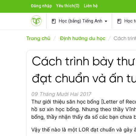
Đăng nhập
Yêu thích
(0)
Liên hệ
Học (bằng) Tiếng Anh
Học t
book
book
Trang chủ
Định hướng du học
Cách trìn
Cách trình bày thư
đạt chuẩn và ấn t
09 Tháng Mười Hai 2017
Thư giới thiệu săn học bổng [Letter of Rec
hồ sơ xin học bổng. Nhưng theo thầy Vĩnh
bổng, thầy nhận thấy đa số các bạn chưa bi
Vậy thế nào là một LOR đạt chuẩn và gây 