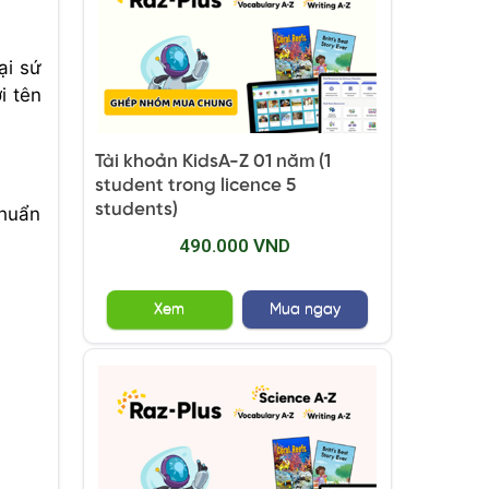
ại sứ
i tên
Tài khoản KidsA-Z 01 năm (1
student trong licence 5
students)
chuẩn
490.000 VND
Xem
Mua ngay