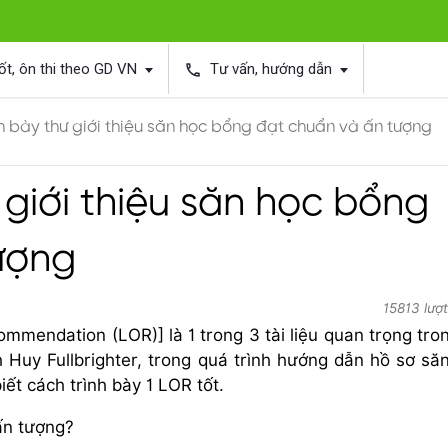
ốt, ôn thi theo GD VN
Tư vấn, hướng dẫn
phone
h bày thư giới thiệu săn học bổng đạt chuẩn và ấn tượng
 giới thiệu săn học bổng
ượng
15813 lượ
ommendation (LOR)] là 1 trong 3 tài liệu quan trọng tro
 Huy Fullbrighter, trong quá trình hướng dẫn hồ sơ să
ết cách trình bày 1 LOR tốt.
ấn tượng?