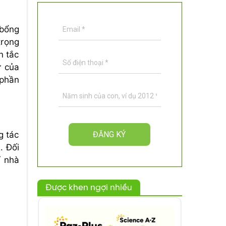
 bổng
trọng
n tắc
ư của
 phần
g tác
. Đối
ỉ nhà
Được khen ngợi nhiều