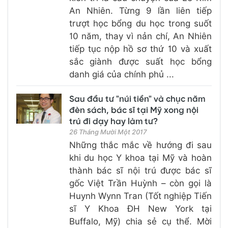
An Nhiên. Từng 9 lần liên tiếp
trượt học bổng du học trong suốt
10 năm, thay vì nản chí, An Nhiên
tiếp tục nộp hồ sơ thứ 10 và xuất
sắc giành được suất học bổng
danh giá của chính phủ ...
Sau đầu tư "núi tiền" và chục năm
đèn sách, bác sĩ tại Mỹ xong nội
trú đi dạy hay làm tư?
26 Tháng Mười Một 2017
Những thắc mắc về hướng đi sau
khi du học Y khoa tại Mỹ và hoàn
thành bác sĩ nội trú được bác sĩ
gốc Việt Trần Huỳnh – còn gọi là
Huynh Wynn Tran (Tốt nghiệp Tiến
sĩ Y Khoa ĐH New York tại
Buffalo, Mỹ) chia sẻ cụ thể. Mời