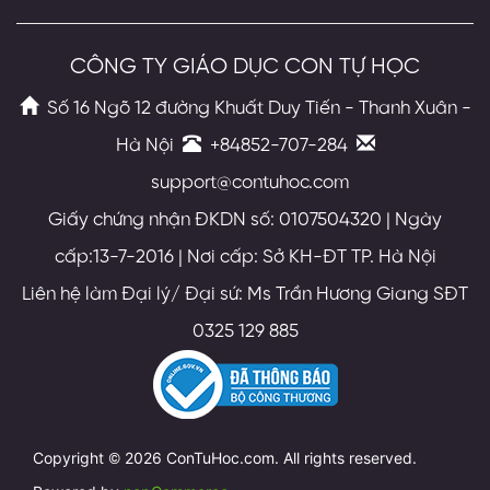
CÔNG TY GIÁO DỤC CON TỰ HỌC
Số 16 Ngõ 12 đường Khuất Duy Tiến - Thanh Xuân -
Hà Nội
+84852-707-284
support@contuhoc.com
Giấy chứng nhận ĐKDN số: 0107504320 | Ngày
cấp:13-7-2016 | Nơi cấp: Sở KH-ĐT TP. Hà Nội
Liên hệ làm Đại lý/ Đại sứ: Ms Trần Hương Giang SĐT
0325 129 885
Copyright © 2026 ConTuHoc.com. All rights reserved.