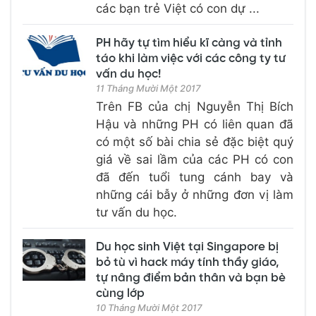
các bạn trẻ Việt có con dự ...
PH hãy tự tìm hiểu kĩ càng và tỉnh
táo khi làm việc với các công ty tư
vấn du học!
11 Tháng Mười Một 2017
Trên FB của chị Nguyễn Thị Bích
Hậu và những PH có liên quan đã
có một số bài chia sẻ đặc biệt quý
giá về sai lầm của các PH có con
đã đến tuổi tung cánh bay và
những cái bẫy ở những đơn vị làm
tư vấn du học.
Du học sinh Việt tại Singapore bị
bỏ tù vì hack máy tính thầy giáo,
tự nâng điểm bản thân và bạn bè
cùng lớp
10 Tháng Mười Một 2017