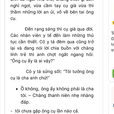
nghỉ ngơi, vừa cầm tay cụ già vừa thì
thầm những lời an ủi, vỗ về bên tai ông
cụ.
Đến rạng sáng thì cụ già qua đời.
T
Các nhân viên y tế đến làm những thủ
0
tục cần thiết. Cô y tá đêm qua cũng trở
t
lại và đang nói lời chia buồn với chàng
s
lính trẻ thì anh chợt ngắt ngang hỏi:
“Ông cụ ấy là ai vậy?”
Cô y tá sửng sốt: “Tôi tưởng ông
cụ là cha anh chứ!”
Ồ không, ông ấy không phải là cha
tôi. – Chàng thanh niên nhẹ nhàng
đáp.
- tôi chưa gặp ông cụ lần nào cả.