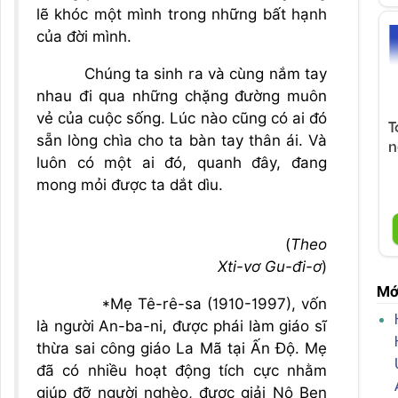
lẽ khóc một mình trong những bất hạnh
của đời mình.
Chúng ta sinh ra và cùng nắm tay
nhau đi qua những chặng đường muôn
vẻ của cuộc sống. Lúc nào cũng có ai đó
T
sẵn lòng chìa cho ta bàn tay thân ái. Và
n
luôn có một ai đó, quanh đây, đang
mong mỏi được ta dắt dìu.
(
Theo
Xti-vơ Gu-đi-ơ
)
Mớ
*Mẹ Tê-rê-sa (1910-1997), vốn
là người An-ba-ni, được phái làm giáo sĩ
thừa sai công giáo La Mã tại Ấn Độ. Mẹ
đã có nhiều hoạt động tích cực nhằm
giúp đỡ người nghèo, được giải Nô Ben