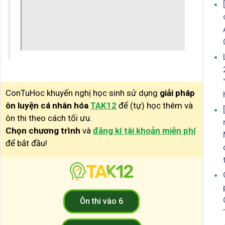
ConTuHoc khuyến nghị học sinh sử dụng
giải pháp
ôn luyện cá nhân hóa
TAK12
để (tự) học thêm và
ôn thi theo cách tối ưu.
Chọn chương trình
và
đăng kí tài khoản miễn phí
để bắt đầu!
Ôn thi vào 6