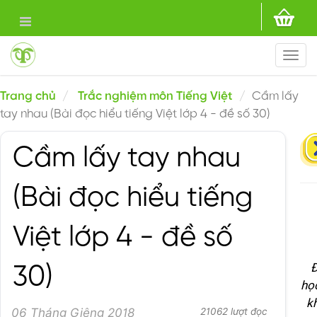
Togg
navi
Trang chủ
Trắc nghiệm môn Tiếng Việt
Cầm lấy
tay nhau (Bài đọc hiểu tiếng Việt lớp 4 - đề số 30)
Cầm lấy tay nhau
(Bài đọc hiểu tiếng
Việt lớp 4 - đề số
Đ
30)
họ
k
06 Tháng Giêng 2018
21062 lượt đọc