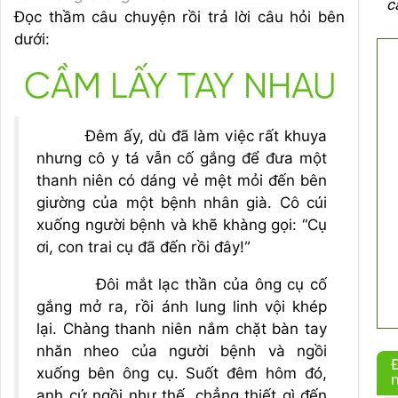
c
Đọc thầm câu chuyện rồi trả lời câu hỏi bên
dưới:
CẦM LẤY TAY NHAU
Đêm ấy, dù đã làm việc rất khuya
nhưng cô y tá vẫn cố gắng để đưa một
thanh niên có dáng vẻ mệt mỏi đến bên
giường của một bệnh nhân già. Cô cúi
xuống người bệnh và khẽ khàng gọi: “Cụ
ơi, con trai cụ đã đến rồi đây!”
Đôi mắt lạc thần của ông cụ cố
gắng mở ra, rồi ánh lung linh vội khép
lại. Chàng thanh niên nắm chặt bàn tay
nhăn nheo của người bệnh và ngồi
xuống bên ông cụ. Suốt đêm hôm đó,
anh cứ ngồi như thế, chẳng thiết gì đến