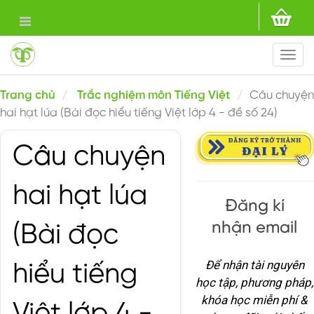
Togg
navi
Trang chủ
Trắc nghiệm môn Tiếng Việt
Câu chuyện
hai hạt lúa (Bài đọc hiểu tiếng Việt lớp 4 - đề số 24)
Câu chuyện
hai hạt lúa
Đăng kí
nhận email
(Bài đọc
Để nhận tài nguyên
hiểu tiếng
học tập, phương pháp,
khóa học miễn phí &