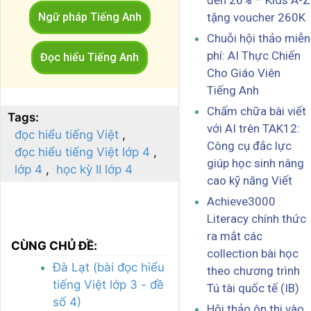
đến 26% – Kids A-Z
Ngữ pháp Tiếng Anh
tặng voucher 260K
Chuỗi hội thảo miễn
phí: AI Thực Chiến
Đọc hiểu Tiếng Anh
Cho Giáo Viên
Tiếng Anh
Chấm chữa bài viết
Tags:
với AI trên TAK12:
đọc hiểu tiếng Việt
Công cụ đắc lực
đọc hiểu tiếng Việt lớp 4
giúp học sinh nâng
lớp 4
học kỳ II lớp 4
cao kỹ năng Viết
Achieve3000
Literacy chính thức
ra mắt các
CÙNG CHỦ ĐỀ:
collection bài học
Đà Lạt (bài đọc hiểu
theo chương trình
tiếng Việt lớp 3 - đề
Tú tài quốc tế (IB)
số 4)
Hội thảo ôn thi vào