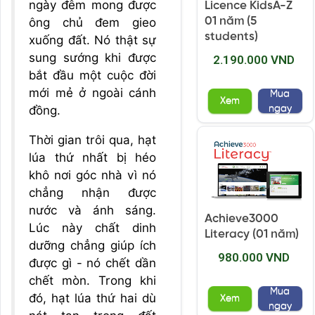
ngày đêm mong được
Licence KidsA-Z
01 năm (5
ông chủ đem gieo
students)
xuống đất. Nó thật sự
sung sướng khi được
2.190.000 VND
bắt đầu một cuộc đời
mới mẻ ở ngoài cánh
Mua
Xem
ngay
đồng.
Thời gian trôi qua, hạt
lúa thứ nhất bị héo
khô nơi góc nhà vì nó
chẳng nhận được
nước và ánh sáng.
Achieve3000
Lúc này chất dinh
Literacy (01 năm)
dưỡng chẳng giúp ích
980.000 VND
được gì - nó chết dần
chết mòn. Trong khi
Mua
đó, hạt lúa thứ hai dù
Xem
ngay