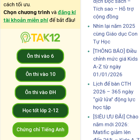
dịch Đọc sách –
cách tối ưu.
Tích sao – Hỗ trợ
Chọn chương trình
và
đăng kí
cộng đồng
tài khoản miễn phí
để bắt đầu!
Nhìn lại năm 2025
cùng Giáo dục Con
Tự Học
[THÔNG BÁO] Điều
Ôn thi vào 6
chỉnh mức giá Kids
A-Z từ ngày
Ôn thi vào 10
01/01/2026
Lịch để bàn CTH
2026 – 365 ngày
Ôn thi vào ĐH
“giữ lửa” động lực
học tập
Học tốt lớp 2-12
[SIÊU ƯU ĐÃI] Chào
năm mới 2026:
Chứng chỉ Tiếng Anh
Matific giảm lên