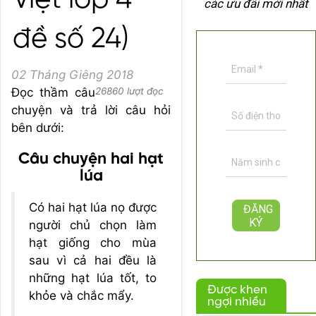
Việt lớp 4 -
các ưu đãi mới nhất
đề số 24)
02 Tháng Giêng 2018
Đọc thầm câu
26860 lượt đọc
chuyện và trả lời câu hỏi
bên dưới:
Câu chuyện hai hạt
lúa
Có hai hạt lúa nọ được
người chủ chọn làm
hạt giống cho mùa
sau vì cả hai đều là
những hạt lúa tốt, to
Được khen
khỏe và chắc mẩy.
ngợi nhiều