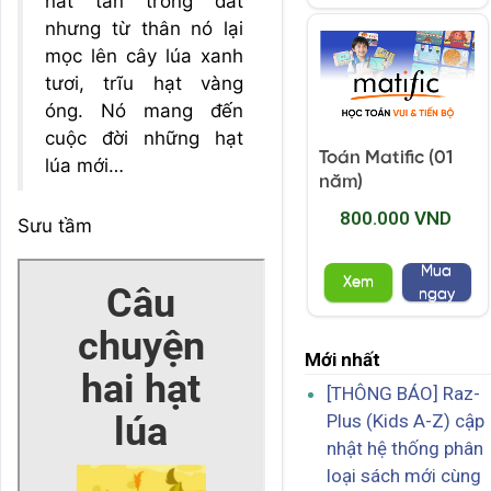
nát tan trong đất
nhưng từ thân nó lại
mọc lên cây lúa xanh
tươi, trĩu hạt vàng
óng. Nó mang đến
cuộc đời những hạt
Toán Matific (01
lúa mới…
năm)
800.000 VND
Sưu tầm
Mua
Xem
ngay
Mới nhất
[THÔNG BÁO] Raz-
Plus (Kids A-Z) cập
nhật hệ thống phân
loại sách mới cùng