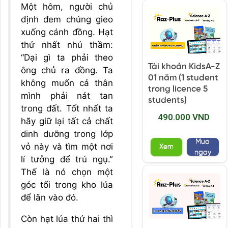
Một hôm, người chủ
định đem chúng gieo
xuống cánh đồng. Hạt
thứ nhất nhủ thầm:
“Dại gì ta phải theo
Tài khoản KidsA-Z
ông chủ ra đồng. Ta
01 năm (1 student
không muốn cả thân
trong licence 5
mình phải nát tan
students)
trong đất. Tốt nhất ta
490.000 VND
hãy giữ lại tất cả chất
dinh dưỡng trong lớp
Mua
vỏ này và tìm một nơi
Xem
ngay
lí tưởng để trú ngụ.”
Thế là nó chọn một
góc tối trong kho lúa
để lăn vào đó.
Còn hạt lúa thứ hai thì