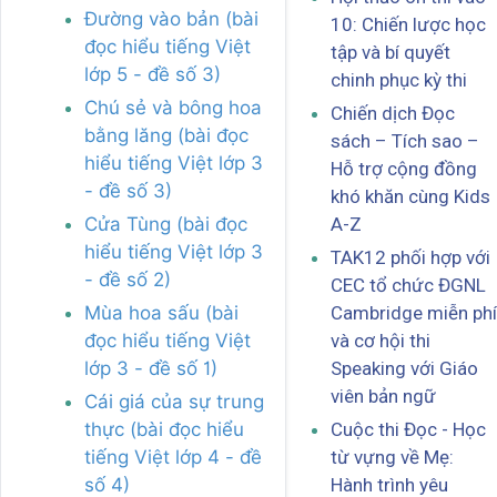
Đường vào bản (bài
10: Chiến lược học
đọc hiểu tiếng Việt
tập và bí quyết
lớp 5 - đề số 3)
chinh phục kỳ thi
Chú sẻ và bông hoa
Chiến dịch Đọc
bằng lăng (bài đọc
sách – Tích sao –
hiểu tiếng Việt lớp 3
Hỗ trợ cộng đồng
- đề số 3)
khó khăn cùng Kids
Cửa Tùng (bài đọc
A-Z
hiểu tiếng Việt lớp 3
TAK12 phối hợp với
- đề số 2)
CEC tổ chức ĐGNL
Mùa hoa sấu (bài
Cambridge miễn phí
đọc hiểu tiếng Việt
và cơ hội thi
lớp 3 - đề số 1)
Speaking với Giáo
viên bản ngữ
Cái giá của sự trung
thực (bài đọc hiểu
Cuộc thi Đọc - Học
tiếng Việt lớp 4 - đề
từ vựng về Mẹ:
số 4)
Hành trình yêu