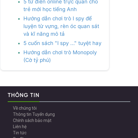
5 từ điển online trực quan cho
trẻ mới học tiếng Anh
Hướng dẫn chơi trò I spy để
luyện từ vựng, rèn óc quan sát
và kĩ năng mô tả
5 cuốn sách "I spy ..." tuyệt hay
Hướng dẫn chơi trò Monopoly
(Cờ tỷ phú)
THÔNG TIN
Về chúng tôi
Thông tin Tuyển dụng
Chính sách bảo mật
Liên hệ
Tin tức