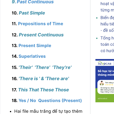
9.
Past Continuous
hoạt v
từng m
Past Simple
10.
Biển đ
11.
Prepositions of Time
hiểu ti
- đề số
Present Continuous
12.
Tổng h
toán có
13.
Present Simple
có hướ
14.
Superlatives
'Their' 'There' 'They're'
15.
'There is ' & 'There are'
16.
This That These Those
17.
18.
Yes / No Questions (Present)
Hai file mẫu trắng để tự tạo thêm