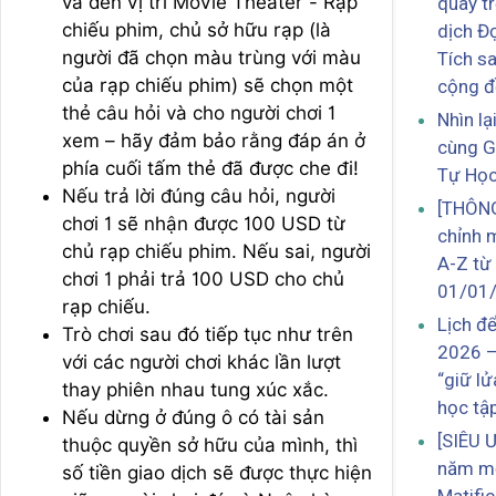
và đến vị trí Movie Theater - Rạp
quay tr
chiếu phim, chủ sở hữu rạp (là
dịch Đ
người đã chọn màu trùng với màu
Tích s
của rạp chiếu phim) sẽ chọn một
cộng 
thẻ câu hỏi và cho người chơi 1
Nhìn l
xem – hãy đảm bảo rằng đáp án ở
cùng G
phía cuối tấm thẻ đã được che đi!
Tự Họ
Nếu trả lời đúng câu hỏi, người
[THÔNG
chơi 1 sẽ nhận được 100 USD từ
chỉnh 
chủ rạp chiếu phim. Nếu sai, người
A-Z từ
chơi 1 phải trả 100 USD cho chủ
01/01
rạp chiếu.
Lịch đ
Trò chơi sau đó tiếp tục như trên
2026 –
với các người chơi khác lần lượt
“giữ lử
thay phiên nhau tung xúc xắc.
học tậ
Nếu dừng ở đúng ô có tài sản
[SIÊU 
thuộc quyền sở hữu của mình, thì
năm mớ
số tiền giao dịch sẽ được thực hiện