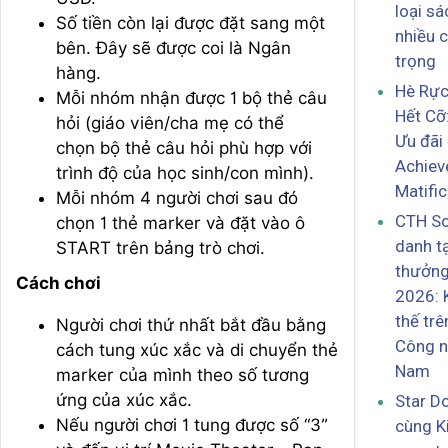
loại s
Số tiền còn lại được đặt sang một
nhiều c
bên. Đây sẽ được coi là Ngân
trọng
hàng.
Hè Rực
Mỗi nhóm nhận được 1 bộ thẻ câu
Hết Cỡ
hỏi (giáo viên/cha mẹ có thể
Ưu đãi
chọn bộ thẻ câu hỏi phù hợp với
Achiev
trình độ của học sinh/con mình).
Matific
Mỗi nhóm 4 người chơi sau đó
CTH So
chọn 1 thẻ marker và đặt vào ô
danh tạ
START trên bảng trò chơi.
thưởng
Cách chơi
2026: 
thế tr
Người chơi thứ nhất bắt đầu bằng
Công n
cách tung xúc xắc và di chuyển thẻ
Nam
marker của mình theo số tương
ứng của xúc xắc.
Star D
Nếu người chơi 1 tung được số “3”
cùng K