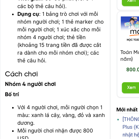
Xem
các bộ thẻ câu hỏi).
Dụng cụ
: 1 bảng trò chơi với mỗi
nhóm người chơi; 1 thẻ marker cho
mỗi người chơi; 1 xúc xắc cho mỗi
nhóm 4 người chơi; thẻ tiền
(khoảng 15 trang tiền đã được cắt
ra dành cho mỗi nhóm chơi); các
Toán Ma
năm)
thẻ câu hỏi.
800.
Cách chơi
Nhóm 4 người chơi
Xem
Bố trí
Với 4 người chơi, mỗi người chọn 1
Mới nhất
màu: xanh lá cây, vàng, đỏ và xanh
[THÔNG
dương.
Plus (
Mỗi người chơi nhận được 800
nhật h
USD.