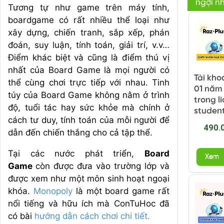
ngợi n
Tương tự như game trên máy tính,
boardgame có rất nhiều thể loại như
xây dựng, chiến tranh, sắp xếp, phán
đoán, suy luận, tính toán, giải trí, v.v…
Điểm khác biệt và cũng là điểm thú vị
nhất của Board Game là mọi người có
Tài kho
thể cùng chơi trực tiếp với nhau. Tinh
01 năm 
túy của Board Game không nằm ở trình
trong l
độ, tuổi tác hay sức khỏe mà chính ở
student
cách tư duy, tính toán của mỗi người để
490.
dẫn đến chiến thắng cho cả tập thể.
Tại các nước phát triển,
Board
Xem
Game
còn được đưa vào trường lớp và
được xem như một môn sinh hoạt ngoại
khóa.
Monopoly
là một board game rất
nổi tiếng và hữu ích mà ConTuHoc đã
có bài
hướng dẫn cách chơi chi tiết.