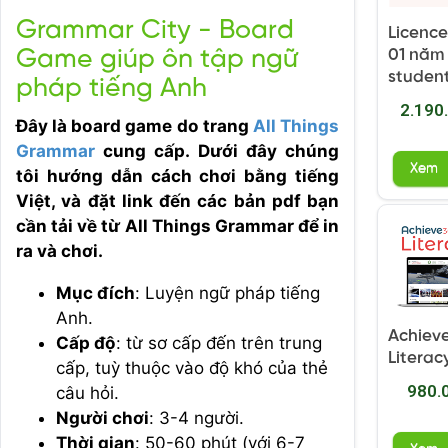
Grammar City - Board
Licence
Game giúp ôn tập ngữ
01 năm 
student
pháp tiếng Anh
2.190
Đây là board game do trang
All Things
Grammar
cung cấp. Dưới đây chúng
Xem
tôi hướng dẫn cách chơi bằng tiếng
Việt, và đặt link đến các bản pdf bạn
cần tải về từ All Things Grammar để in
ra và chơi.
Mục đích
: Luyện ngữ pháp tiếng
Anh.
Achiev
Cấp độ
: từ sơ cấp đến trên trung
Literac
cấp, tuỳ thuộc vào độ khó của thẻ
980.
câu hỏi.
Người chơi
: 3-4 người.
Thời gian
: 50-60 phút (với 6-7