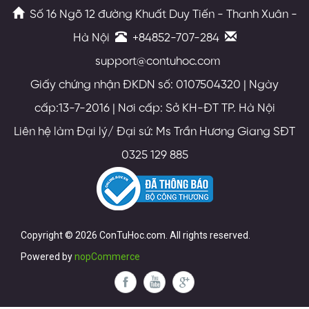
Số 16 Ngõ 12 đường Khuất Duy Tiến - Thanh Xuân -
Hà Nội
+84852-707-284
support@contuhoc.com
Giấy chứng nhận ĐKDN số: 0107504320 | Ngày
cấp:13-7-2016 | Nơi cấp: Sở KH-ĐT TP. Hà Nội
Liên hệ làm Đại lý/ Đại sứ: Ms Trần Hương Giang SĐT
0325 129 885
Copyright © 2026 ConTuHoc.com. All rights reserved.
Powered by
nopCommerce