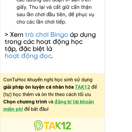
giấy. Thu lại và cất giữ cẩn thận
sau lần chơi đầu tiên, để phục vụ
cho các lần chơi tiếp.
> Xem
trò chơi Bingo
áp dụng
trong các hoạt động học
tập, đặc biệt là
hoạt động đọc
.
ConTuHoc khuyến nghị học sinh sử dụng
giải pháp ôn luyện cá nhân hóa
TAK12
để
(tự) học thêm và ôn thi theo cách tối ưu.
Chọn chương trình
và
đăng kí tài khoản
miễn phí
để bắt đầu!