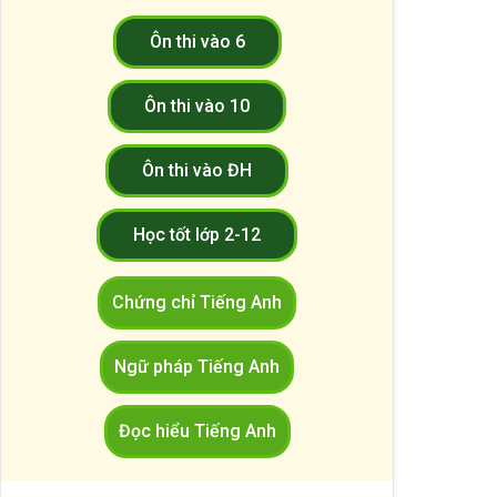
Ôn thi vào 6
Ôn thi vào 10
Ôn thi vào ĐH
Học tốt lớp 2-12
Chứng chỉ Tiếng Anh
Ngữ pháp Tiếng Anh
Đọc hiểu Tiếng Anh