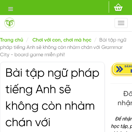
Togg
navi
Trang chủ
Chơi với con, chơi mà học
Bài tập ngữ
pháp tiếng Anh sẽ không còn nhàm chán với Grammar
City - board game miễn phí!
Bài tập ngữ pháp
tiếng Anh sẽ
Đă
nhận
không còn nhàm
Để nhận
chán với
học tập, 