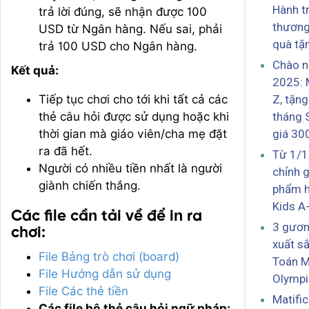
Hành tr
trả lời đúng, sẽ nhận được 100
thương
USD từ Ngân hàng. Nếu sai, phải
quà tặ
trả 100 USD cho Ngân hàng.
Chào 
Kết quả:
2025: 
Tiếp tục chơi cho tới khi tất cả các
Z, tặng
thẻ câu hỏi được sử dụng hoặc khi
tháng 
thời gian mà giáo viên/cha mẹ đặt
giá 30
ra đã hết.
Từ 1/1
Người có nhiều tiền nhất là người
chỉnh g
giành chiến thắng.
phẩm h
Kids A
Các file cần tải về để in ra
3 gươn
chơi:
xuất sắ
File Bảng trò chơi (board)
Toán M
File Hướng dẫn sử dụng
Olymp
File Các thẻ tiền
Matifi
Các file bộ thẻ câu hỏi ngữ pháp: