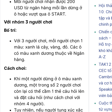
Mỗi người chơi nhận được 200
Hội thả
USD từ ngân hàng mỗi lần dừng ở
10: Ch
ô hoặc vượt qua ô START.
tập và 
Với nhóm 3 người chơi
chinh p
Bố trí:
Chiến 
sách –
Với 3 người chơi, mỗi người chọn 1
Hỗ trợ
màu: xanh lá cây, vàng, đỏ. Các ô
khó kh
có màu xanh dương thuộc về Ngân
A-Z
hàng.
TAK12 
Cách chơi:
CEC tổ
Cambri
Khi một người dừng ở ô màu xanh
và cơ h
dương, một trong số 2 người chơi
Speaki
còn lại có thể cầm 1 thẻ câu hỏi lên
viên b
và đặt câu hỏi (như cách chơi với
Cuộc t
nhóm 4 người).
từ vựn
Tuy nhiên, nếu người tung xúc xắc