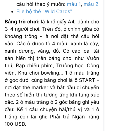
câu hỏi theo ý muốn:
mẫu 1
,
mẫu 2
File bộ thẻ "Wild Cards"
Bảng trò chơi:
là khổ giấy A4, dành cho
3-4 người chơi. Trên đó, ở chính giữa có
khoảng trống - là nơi đặt thẻ câu hỏi
vào. Các ô được tô 4 màu: xanh lá cây,
xanh dương, vàng, đỏ. Có các loại tài
sản hiển thị trên bảng chơi như Vườn
thú, Rạp chiếu phim, Trường học, Công
viên, Khu chơi bowling... 1 ô màu trắng
ở góc dưới cùng bảng chơi là ô START -
nơi đặt thẻ marker và bắt đầu di chuyển
theo số hiển thị tương ứng khi tung xúc
xắc. 2 ô màu trắng ở 2 góc bảng ghi yêu
cầu: Kể 1 câu chuyện hài/thú vị và 1 ô
trắng còn lại ghi: Phải trả Ngân hàng
100 USD.