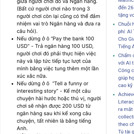
Matific
giữa người chơi đó và Ngân hàng.
đến 26
(Bất cứ người chơi nào trong 3
tặng v
người chơi còn lại cũng có thể đảm
nhiệm vai trò Ngân hàng và đưa ra
Chuỗi 
câu hỏi).
phí: AI
Nếu dừng ở ô “Pay the bank 100
Cho Gi
USD” - Trả ngân hàng 100 USD,
Tiếng 
người chơi đó phải thực hiện việc
Chấm c
này và lập tức tiếp tục lượt của
với AI 
mình bằng việc tung thêm một lần
Công c
xúc xắc nữa.
giúp h
Nếu dừng ở ô “Tell a funny or
cao kỹ
interesting story” - Kể một câu
Achie
chuyện hài hước hoặc thú vị, người
Literac
chơi sẽ nhận được 200 USD từ
ra mắt
ngân hàng sau khi kể xong câu
collect
chuyện, tất nhiên là bằng tiếng
theo c
Anh.
Tú tài 