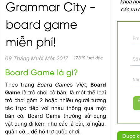
khóa học
Grammar City -
các ưu 
board game
miễn phí!
09 Tháng Mười Một 2017
17319 lượt đọc
Board Game là gì?
Theo trang
Board Games Việt
,
Board
Game
là trò chơi cờ bàn, là một thể loại
trò chơi gồm 2 hoặc nhiều người tương
tác trực tiếp với nhau thông qua một
bàn cờ. Board Game thường sử dụng
vật dụng đi kèm như các lá bài, xí ngầu,
quân cờ… để hỗ trợ cuộc chơi.
Được k