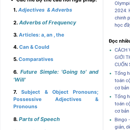
Olympi
1.
Adjectives & Adverbs
2024: 
chinh 
Adverbs of Frequency
2.
học đầ
3.
Articles: a, an , the
Đọc nhiề
4.
Can & Could
CÁCH V
GIỚI 
5.
Comparatives
CUỐN 
Future Simple: 'Going to' and
6.
Tổng h
'Will'
toán c
cơ bản
7.
Subject & Object Pronouns;
Tổng h
Possessive Adjectives &
toán c
Pronouns
cơ bản
Parts of Speech
8.
Bingo -
giản, d