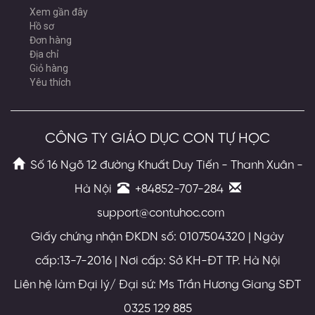
Xem gần đây
Hồ sơ
Đơn hàng
Địa chỉ
Giỏ hàng
Yêu thích
CÔNG TY GIÁO DỤC CON TỰ HỌC
Số 16 Ngõ 12 đường Khuất Duy Tiến - Thanh Xuân -
Hà Nội
+84852-707-284
support@contuhoc.com
Giấy chứng nhận ĐKDN số: 0107504320 | Ngày
cấp:13-7-2016 | Nơi cấp: Sở KH-ĐT TP. Hà Nội
Liên hệ làm Đại lý/ Đại sứ: Ms Trần Hương Giang SĐT
0325 129 885