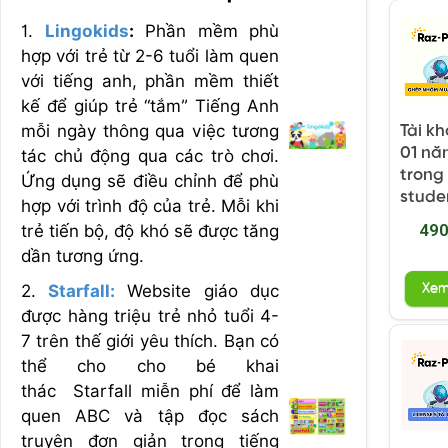
1.
Lingokids
:
Phần mềm phù
hợp với trẻ từ 2-6 tuổi làm quen
với tiếng anh, phần mềm thiết
kế để giúp trẻ “tắm” Tiếng Anh
mỗi ngày thông qua việc tương
Tài k
01 nă
tác chủ động qua các trò chơi.
trong 
Ứng dụng sẽ điều chỉnh để phù
stude
hợp với trình độ của trẻ. Mỗi khi
490
trẻ tiến bộ, độ khó sẽ được tăng
dần tương ứng.
Xe
2.
Starfall:
Website giáo dục
được hàng triệu trẻ nhỏ tuổi 4-
7 trên thế giới yêu thích. Bạn có
thể cho cho bé khai
thác Starfall miễn phí để làm
quen ABC và tập đọc sách
truyện đơn giản trong tiếng