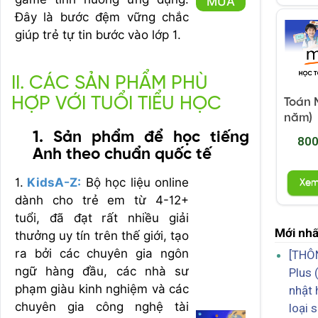
MUA
Đây là bước đệm vững chắc
giúp trẻ tự tin bước vào lớp 1.
II. CÁC SẢN PHẨM PHÙ
HỢP VỚI TUỔI TIỂU HỌC
Toán M
năm)
1. Sản phẩm để học tiếng
800
Anh theo chuẩn quốc tế
1.
KidsA-Z:
Bộ học liệu online
Xe
dành cho trẻ em từ 4-12+
tuổi, đã đạt rất nhiều giải
Mới nhấ
thưởng uy tín trên thế giới, tạo
ra bởi các chuyên gia ngôn
[THÔ
ngữ hàng đầu, các nhà sư
Plus 
phạm giàu kinh nghiệm và các
nhật 
chuyên gia công nghệ tài
loại 