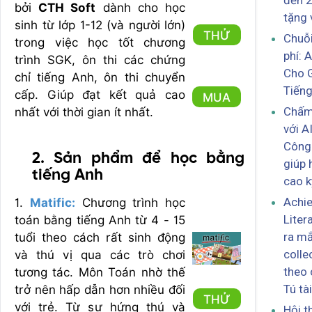
đến 
bởi
CTH Soft
dành cho học
tặng
sinh từ lớp 1-12 (và người lớn)
THỬ
Chuỗi
trong việc học tốt chương
phí: 
trình SGK, ôn thi các chứng
Cho G
chỉ tiếng Anh, ôn thi chuyển
Tiến
cấp. Giúp đạt kết quả cao
MUA
Chấm 
nhất với thời gian ít nhất.
với A
Công 
2. Sản phẩm để học bằng
giúp 
tiếng Anh
cao k
Achi
1.
Matific:
Chương trình học
Liter
toán bằng tiếng Anh từ 4 - 15
ra mắ
tuổi theo cách rất sinh động
colle
và thú vị qua các trò chơi
theo 
tương tác. Môn Toán nhờ thế
Tú tà
trở nên hấp dẫn hơn nhiều đối
THỬ
với trẻ. Từ sự hứng thú và
Hội t