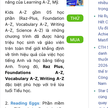
năng của Learning A-Z, Mỹ.
nhiều
trọng
Kids A-Z gồm 05 học
Hè Rự
THỬ
phần (Raz-Plus, Foundation
Hết C
A-Z, Vocabulary A-Z, Writing
Ưu đ
A-Z, Science A-Z) là những
Achi
chương trình đã được hàng
MUA
Matif
triệu học sinh và giáo viên
CTH S
trên toàn thế giới khẳng định
danh 
về tính hiệu quả của việc học
thưở
tiếng Anh và học bằng tiếng
2026:
Anh. Trong đó,
Raz Plus,
thế t
Foundations A-Z,
Công 
Vocabulary A-Z, Writing A-Z
Nam
đặc biệt phù hợp với trẻ lứa
Star 
tuổi Tiểu học.
cùng 
quay 
2.
Reading Eggs
:
Phần mềm