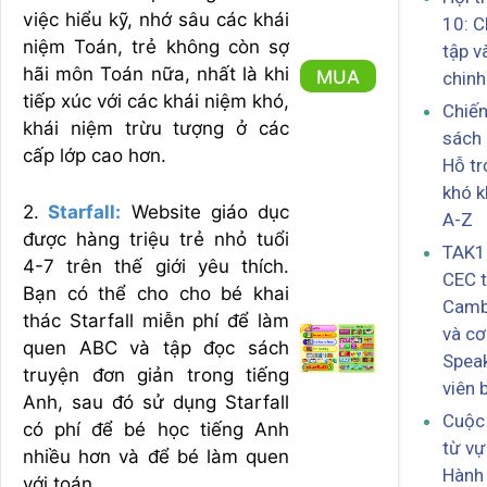
việc hiểu kỹ, nhớ sâu các khái
10: C
niệm Toán, trẻ không còn sợ
tập v
hãi môn Toán nữa, nhất là khi
MUA
chinh
tiếp xúc với các khái niệm khó,
Chiến
khái niệm trừu tượng ở các
sách 
cấp lớp cao hơn.
Hỗ t
khó k
2.
Starfall:
Website giáo dục
A-Z
được hàng triệu trẻ nhỏ tuổi
TAK12
4-7 trên thế giới yêu thích.
CEC 
Bạn có thể cho cho bé khai
Camb
thác Starfall miễn phí để làm
và cơ
quen ABC và tập đọc sách
Speak
truyện đơn giản trong tiếng
viên 
Anh, sau đó sử dụng Starfall
Cuộc 
có phí để bé học tiếng Anh
từ vự
nhiều hơn và để bé làm quen
Hành 
với toán.