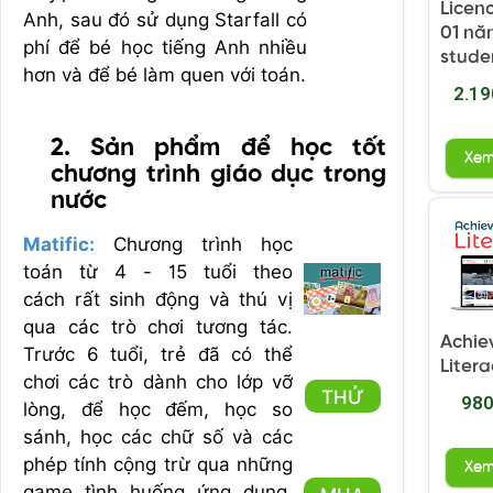
Licen
Anh, sau đó sử dụng Starfall có
01 nă
phí để bé học tiếng Anh nhiều
stude
hơn và để bé làm quen với toán.
2.19
2. Sản phẩm để học tốt
Xe
chương trình giáo dục trong
nước
Matific:
Chương trình học
toán từ 4 - 15 tuổi theo
cách rất sinh động và thú vị
qua các trò chơi tương tác.
Achie
Trước 6 tuổi, trẻ đã có thể
Litera
chơi các trò dành cho lớp vỡ
THỬ
980
lòng, để học đếm, học so
sánh, học các chữ số và các
phép tính cộng trừ qua những
Xe
game tình huống ứng dụng.