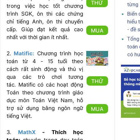
THỬ
từng
trong việc học tốt chương
Biển 
trình SGK, ôn thi các chứng
hiểu 
chỉ tiếng Anh, ôn thi chuyển
- đề 
cấp. Giúp đạt kết quả cao
MUA
nhất với thời gian ít nhất.
Tổng 
toán 
2.
Matific:
Chương trình học
có hư
toán từ 4 - 15 tuổi theo
cách rất sinh động và thú vị
qua các trò chơi tương
THỬ
tác. Matific có các hoạt động
Toán theo chương trình giáo
dục môn Toán Việt Nam, hỗ
trợ sử dụng bằng ngôn ngữ
MUA
tiếng Việt.
3.
MathX
- Thích học