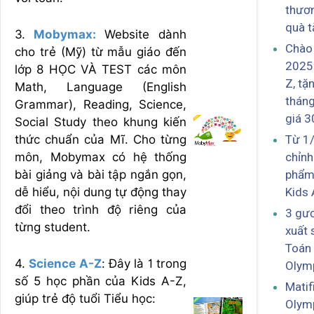
thươn
quà t
3.
Mobymax:
Website dành
Chào
cho trẻ (Mỹ) từ mẫu giáo đến
2025:
lớp 8 HỌC VÀ TEST các môn
Z, tặ
Math, Language (English
tháng
Grammar), Reading, Science,
giá 
Social Study theo khung kiến
Từ 1
thức chuẩn của Mĩ. Cho từng
chỉnh
môn, Mobymax có hệ thống
phẩm
bài giảng và bài tập ngắn gọn,
Kids 
dễ hiểu, nội dung tự động thay
đổi theo trình độ riêng của
3 gư
từng student.
xuất 
Toán 
4.
Science A-Z
: Đây là 1 trong
Olym
số 5 học phần của Kids A-Z,
Matif
giúp trẻ độ tuổi Tiểu học:
Olym