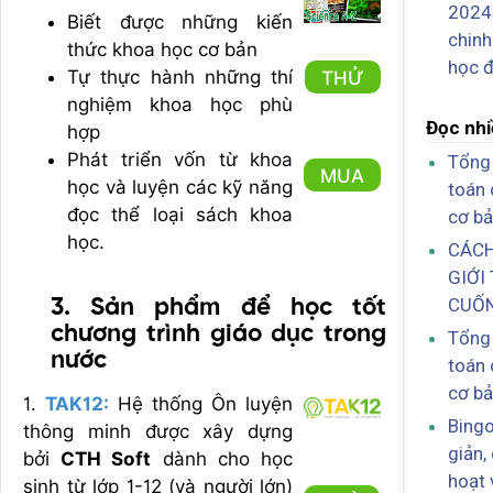
2024:
Biết được những kiến
chinh
thức khoa học cơ bản
học đ
Tự thực hành những thí
THỬ
nghiệm khoa học phù
Đọc nhi
hợp
Phát triển vốn từ khoa
Tổng 
MUA
học và luyện các kỹ năng
toán 
đọc thể loại sách khoa
cơ bả
học.
CÁCH
GIỚI
CUỐN
3. Sản phẩm để học tốt
chương trình giáo dục trong
Tổng 
nước
toán 
cơ bả
1.
TAK12:
Hệ thống Ôn luyện
Bingo
thông minh được xây dựng
giản,
bởi
CTH Soft
dành cho học
hoạt 
sinh từ lớp 1-12 (và người lớn)