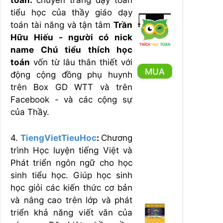
toán:
chuyên trang dạy toán
tiểu học của thầy giáo dạy
toán tài năng và tận tâm
Trần
Hữu Hiếu - người có nick
name Chú tiểu thích học
toán
vốn từ lâu thân thiết với
MUA
động cộng đồng phụ huynh
trên Box GD WTT và trên
Facebook - và các cộng sự
của Thầy.
4.
TiengVietTieuHoc
:
Chương
trình Học luyện tiếng Việt và
Phát triển ngôn ngữ cho học
sinh tiểu học. Giúp học sinh
học giỏi các kiến thức cơ bản
và nâng cao trên lớp và phát
triển khả năng viết văn của