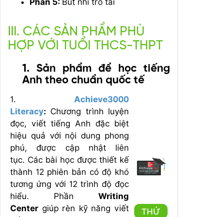
Phần 5:
Bút nhí trổ tài
III. CÁC SẢN PHẨM PHÙ
HỢP VỚI TUỔI THCS-THPT
1. Sản phẩm để học tiếng
Anh theo chuẩn quốc tế
1.
Achieve3000
Literacy
:
Chương trình luyện
đọc, viết tiếng Anh đặc biệt
hiệu quả với nội dung phong
phú, được cập nhật liên
tục. Các bài học được thiết kế
thành 12 phiên bản có độ khó
tương ứng với 12 trình độ đọc
hiểu. Phần
Writing
Center
giúp rèn kỹ năng viết
THỬ