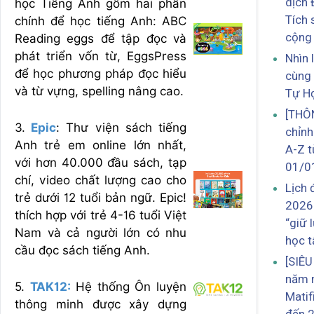
dịch 
học Tiếng Anh gồm hai phần
Tích 
chính để học tiếng Anh: ABC
cộng
Reading eggs để tập đọc và
phát triển vốn từ, EggsPress
Nhìn 
để học phương pháp đọc hiểu
cùng
và từ vựng, spelling nâng cao.
Tự H
[THÔ
3.
Epic
: Thư viện sách tiếng
chỉnh
Anh trẻ em online lớn nhất,
A-Z t
với hơn 40.000 đầu sách, tạp
01/0
chí, video chất lượng cao cho
Lịch 
trẻ dưới 12 tuổi bản ngữ. Epic!
2026
thích hợp với trẻ 4-16 tuổi Việt
“giữ 
Nam và cả người lớn có nhu
học t
cầu đọc sách tiếng Anh.
[SIÊU
năm 
5.
TAK12:
Hệ thống Ôn luyện
Matif
thông minh được xây dựng