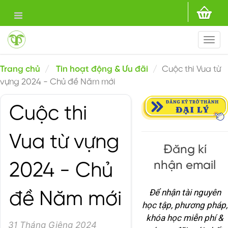
Togg
navi
Trang chủ
Tin hoạt động & Ưu đãi
Cuộc thi Vua từ
vựng 2024 - Chủ đề Năm mới
Cuộc thi
Vua từ vựng
Đăng kí
nhận email
2024 - Chủ
Để nhận tài nguyên
đề Năm mới
học tập, phương pháp,
khóa học miễn phí &
31 Tháng Giêng 2024