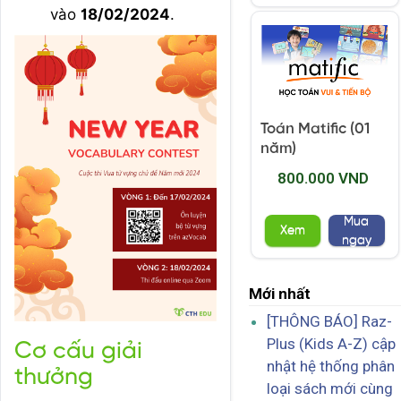
vào
18/02/2024
.
Toán Matific (01
năm)
800.000 VND
Mua
Xem
ngay
Mới nhất
[THÔNG BÁO] Raz-
Plus (Kids A-Z) cập
Cơ cấu giải
nhật hệ thống phân
thưởng
loại sách mới cùng