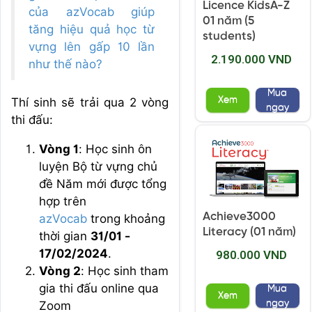
Licence KidsA-Z
của azVocab giúp
01 năm (5
tăng hiệu quả học từ
students)
vựng lên gấp 10 lần
2.190.000 VND
như thế nào?
Mua
Xem
Thí sinh sẽ trải qua 2 vòng
ngay
thi đấu:
Vòng 1
: Học sinh ôn
luyện Bộ từ vựng chủ
đề Năm mới được tổng
hợp trên
Achieve3000
azVocab
trong khoảng
Literacy (01 năm)
thời gian
31/01 -
17/02/2024
.
980.000 VND
Vòng 2
: Học sinh tham
gia thi đấu online qua
Mua
Xem
ngay
Zoom