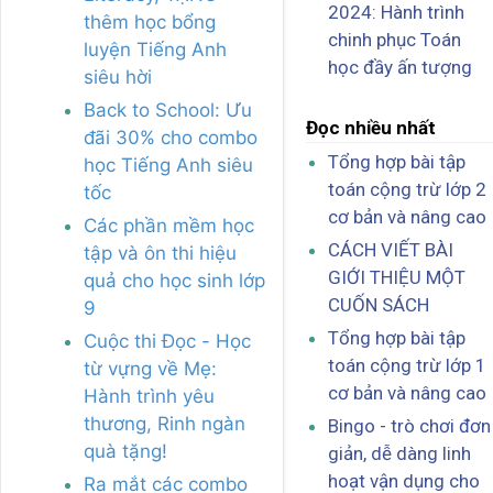
2024: Hành trình
thêm học bổng
chinh phục Toán
luyện Tiếng Anh
học đầy ấn tượng
siêu hời
Back to School: Ưu
Đọc nhiều nhất
đãi 30% cho combo
Tổng hợp bài tập
học Tiếng Anh siêu
toán cộng trừ lớp 2
tốc
cơ bản và nâng cao
Các phần mềm học
CÁCH VIẾT BÀI
tập và ôn thi hiệu
GIỚI THIỆU MỘT
quả cho học sinh lớp
CUỐN SÁCH
9
Tổng hợp bài tập
Cuộc thi Đọc - Học
toán cộng trừ lớp 1
từ vựng về Mẹ:
cơ bản và nâng cao
Hành trình yêu
thương, Rinh ngàn
Bingo - trò chơi đơn
quà tặng!
giản, dễ dàng linh
hoạt vận dụng cho
Ra mắt các combo