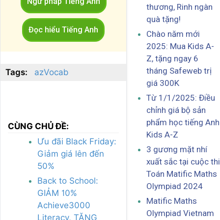
Ngữ pháp Tiếng Anh
thương, Rinh ngàn
quà tặng!
Đọc hiểu Tiếng Anh
Chào năm mới
2025: Mua Kids A-
Z, tặng ngay 6
tháng Safeweb trị
Tags:
azVocab
giá 300K
Từ 1/1/2025: Điều
chỉnh giá bộ sản
phẩm học tiếng Anh
CÙNG CHỦ ĐỀ:
Kids A-Z
Ưu đãi Black Friday:
3 gương mặt nhí
Giảm giá lên đến
xuất sắc tại cuộc thi
50%
Toán Matific Maths
Back to School:
Olympiad 2024
GIẢM 10%
Matific Maths
Achieve3000
Olympiad Vietnam
Literacy, TẶNG