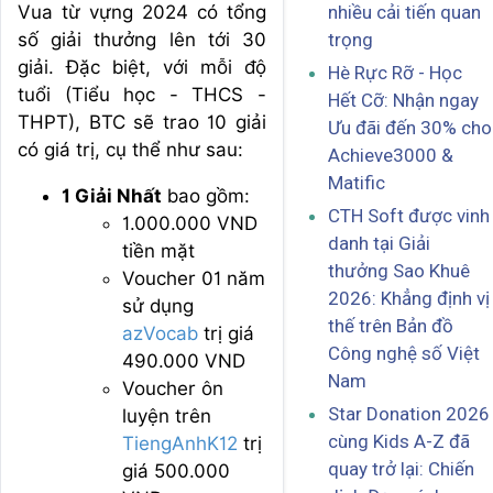
Vua từ vựng 2024 có tổng
nhiều cải tiến quan
số giải thưởng lên tới 30
trọng
giải. Đặc biệt, với mỗi độ
Hè Rực Rỡ - Học
tuổi (Tiểu học - THCS -
Hết Cỡ: Nhận ngay
THPT), BTC sẽ trao 10 giải
Ưu đãi đến 30% cho
có giá trị, cụ thể như sau:
Achieve3000 &
Matific
1 Giải Nhất
bao gồm:
CTH Soft được vinh
1.000.000 VND
danh tại Giải
tiền mặt
thưởng Sao Khuê
Voucher 01 năm
2026: Khẳng định vị
sử dụng
thế trên Bản đồ
azVocab
trị giá
Công nghệ số Việt
490.000 VND
Nam
Voucher ôn
Star Donation 2026
luyện trên
cùng Kids A-Z đã
TiengAnhK12
trị
quay trở lại: Chiến
giá 500.000