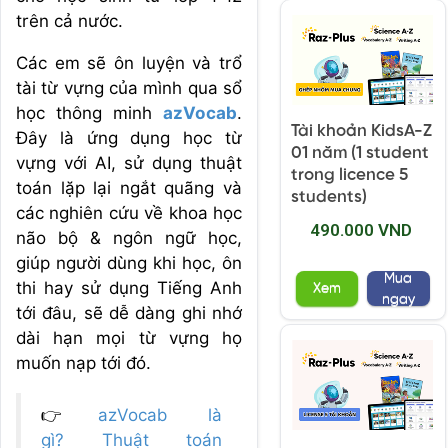
trên cả nước.
Các em sẽ ôn luyện và trổ
tài từ vựng của mình qua sổ
học thông minh
azVocab
.
Tài khoản KidsA-Z
Đây là ứng dụng học từ
01 năm (1 student
vựng với AI, sử dụng thuật
trong licence 5
toán lặp lại ngắt quãng và
students)
các nghiên cứu về khoa học
490.000 VND
não bộ & ngôn ngữ học,
giúp người dùng khi học, ôn
Mua
thi hay sử dụng Tiếng Anh
Xem
ngay
tới đâu, sẽ dễ dàng ghi nhớ
dài hạn mọi từ vựng họ
muốn nạp tới đó.
👉
azVocab là
gì? Thuật toán