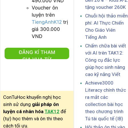
đến 26% – Kids A-Z
490.000 VND
tặng voucher 260K
Voucher ôn
luyện trên
Chuỗi hội thảo miễn
TiengAnhK12
trị
phí: AI Thực Chiến
giá 300.000
Cho Giáo Viên
VND
Tiếng Anh
Chấm chữa bài viết
ĐĂNG KÍ THAM
với AI trên TAK12:
GIA VUA TỪ
Công cụ đắc lực
VỰNG 2024 -
giúp học sinh nâng
CHỦ ĐỀ NĂM MỚI
cao kỹ năng Viết
Achieve3000
Literacy chính thức
ConTuHoc khuyến nghị học
ra mắt các
sinh sử dụng
giải pháp ôn
collection bài học
luyện cá nhân hóa
TAK12
để
theo chương trình
(tự) học thêm và ôn thi theo
Tú tài quốc tế (IB)
cách tối ưu.
Hội thảo ôn thi vào