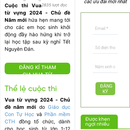
các ưu đãi mới nhất
Cuộc thi Vua
2835 lượt đọc
từ vựng 2024 - Chủ đề
Năm mới
hứa hẹn mang tới
cho các em học sinh khởi
động đầy hào hứng khi trở
lại học tập sau kỳ nghỉ Tết
Nguyên Đán.
ĐĂNG KÍ THAM
GIA VUA TỪ
VỰNG 2024 -
Thể lệ cuộc thi
CHỦ ĐỀ NĂM MỚI
Vua từ vựng 2024 - Chủ
đề năm mới
do
Giáo dục
Con Tự Học
và
Phần mềm
Được khen
CTH
đồng tổ chức, dành
ngợi nhiều
cho học sinh từ lớp 1-12