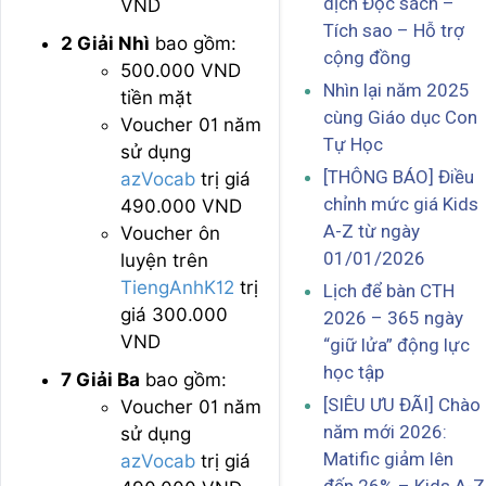
dịch Đọc sách –
VND
Tích sao – Hỗ trợ
2 Giải Nhì
bao gồm:
cộng đồng
500.000 VND
Nhìn lại năm 2025
tiền mặt
cùng Giáo dục Con
Voucher 01 năm
Tự Học
sử dụng
[THÔNG BÁO] Điều
azVocab
trị giá
chỉnh mức giá Kids
490.000 VND
A-Z từ ngày
Voucher ôn
01/01/2026
luyện trên
TiengAnhK12
trị
Lịch để bàn CTH
giá 300.000
2026 – 365 ngày
VND
“giữ lửa” động lực
học tập
7 Giải Ba
bao gồm:
[SIÊU ƯU ĐÃI] Chào
Voucher 01 năm
năm mới 2026:
sử dụng
Matific giảm lên
azVocab
trị giá