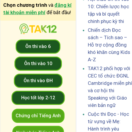
Chọn chương trình
và
đăng kí
10: Chiến lược học
tài khoản miễn phí
để bắt đầu!
tập và bí quyết
chinh phục kỳ thi
Chiến dịch Đọc
sách – Tích sao –
Hỗ trợ cộng đồng
Ôn thi vào 6
khó khăn cùng Kids
A-Z
Ôn thi vào 10
TAK12 phối hợp với
CEC tổ chức ĐGNL
Ôn thi vào ĐH
Cambridge miễn phí
và cơ hội thi
Học tốt lớp 2-12
Speaking với Giáo
viên bản ngữ
Cuộc thi Đọc - Học
Chứng chỉ Tiếng Anh
từ vựng về Mẹ:
Hành trình yêu