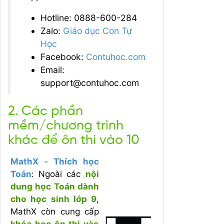
Hotline: 0888-600-284
Zalo:
Giáo dục Con Tự
Học
Facebook:
Contuhoc.com
Email:
support@contuhoc.com
2. Các phần
mềm/chương trình
khác để ôn thi vào 10
MathX - Thích học
Toán
:
Ngoài các
nội
dung học Toán dành
cho học sinh lớp 9
,
MathX còn cung cấp
khóa học ôn thi vào