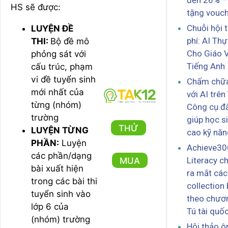
đến 26% –
HS sẽ được:
tặng vouc
Chuỗi hội 
LUYỆN ĐỀ
phí: AI Th
THI:
Bộ đề mô
Cho Giáo 
phỏng
sát với
Tiếng Anh
cấu trúc, phạm
vi đề tuyển sinh
Chấm chữa 
mới nhất của
với AI trê
từng (nhóm)
Công cụ đ
trường
giúp học s
THỬ
LUYỆN TỪNG
cao kỹ năn
PHẦN:
Luyện
Achieve30
các
phần/dạng
Literacy c
MUA
bài
xuất hiện
ra mắt các
trong các bài thi
collection 
tuyển sinh vào
theo chươn
lớp 6 của
Tú tài quốc
(nhóm) trường
Hội thảo ô