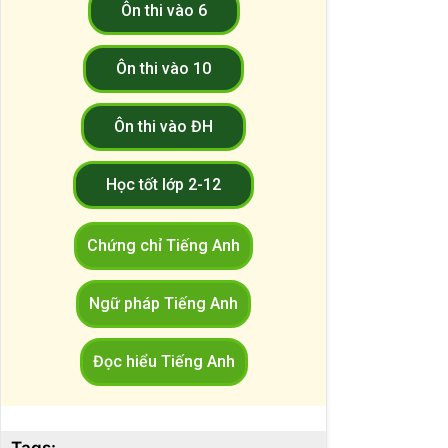
Ôn thi vào 6
Ôn thi vào 10
Ôn thi vào ĐH
Học tốt lớp 2-12
Chứng chỉ Tiếng Anh
Ngữ pháp Tiếng Anh
Đọc hiểu Tiếng Anh
Tags: