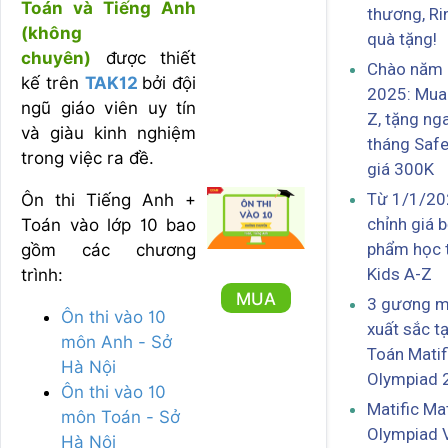
Toán và Tiếng Anh
thương, Ri
(không
quà tặng!
chuyên)
được thiết
Chào năm
kế trên
TAK12
bởi đội
2025: Mua
ngũ giáo viên uy tín
Z, tặng ng
và giàu kinh nghiệm
tháng Safe
trong việc ra đề.
giá 300K
Từ 1/1/20
Ôn thi Tiếng Anh +
chỉnh giá 
Toán vào lớp 10 bao
phẩm học 
gồm các chương
Kids A-Z
trình:
MUA
3 gương m
Ôn thi vào 10
xuất sắc tạ
môn Anh - Sở
Toán Matif
Hà Nội
Olympiad 
Ôn thi vào 10
Matific Ma
môn Toán - Sở
Olympiad 
Hà Nội