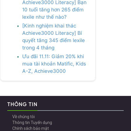
Achieve3000 Literacy] Bạn
10 tuổi tăng hơn 265 điểm
lexile như thế nào?
[Kinh nghiệm khai thác
Achieve3000 Literacy] Bí
quyết tăng 345 điểm lexile
trong 4 tháng
Ưu đãi 11.11: Giảm 20% khi
mua tài khoản Matific, Kids
A-Z, Achieve3000
THÔNG TIN
Về chúng tôi
Thông tin Tuyển dụng
Chính sách bảo mật