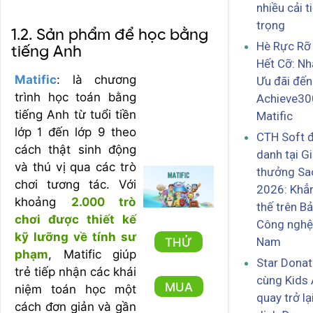
nhiều cải t
trọng
1.2. Sản phẩm để học bằng
Hè Rực Rỡ
tiếng Anh
Hết Cỡ: Nh
Matific
: là chương
Ưu đãi đế
trình học toán bằng
Achieve30
tiếng Anh từ tuổi tiền
Matific
lớp 1 đến lớp 9 theo
CTH Soft 
cách thật sinh động
danh tại Gi
và thú vị qua các trò
thưởng Sa
chơi tương tác. Với
2026: Khẳn
khoảng
2.000 trò
thế trên B
chơi được thiết kế
Công nghệ
kỹ lưỡng về tính sư
Nam
THỬ
phạm
, Matific giúp
Star Dona
trẻ tiếp nhận các khái
cùng Kids 
MUA
niệm toán học một
quay trở lạ
cách đơn giản và gần