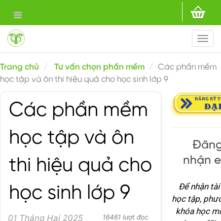
Togg
navi
Trang chủ
Tư vấn chọn phần mềm
Các phần mềm
học tập và ôn thi hiệu quả cho học sinh lớp 9
Các phần mềm
học tập và ôn
Đăng
nhận e
thi hiệu quả cho
Để nhận tài
học sinh lớp 9
học tập, phư
khóa học mi
01 Tháng Hai 2025
16461 lượt đọc