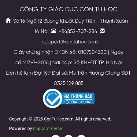
CÔNG TY GIÁO DỤC CON TỰ HỌC
Số 16 Ngõ 12 đường Khuất Duy Tiến - Thanh Xuân -
Hà Nội
+84852-707-284
support@contuhoc.com
Giấy chứng nhận ĐKDN số: 0107504320 | Ngày
cấp:13-7-2016 | Nơi cấp: Sở KH-ĐT TP. Hà Nội
Liên hệ làm Đại lý/ Đại sứ: Ms Trần Hương Giang SĐT
0325 129 885
Copyright © 2026 ConTuHoc.com. All rights reserved.
Powered by
nopCommerce