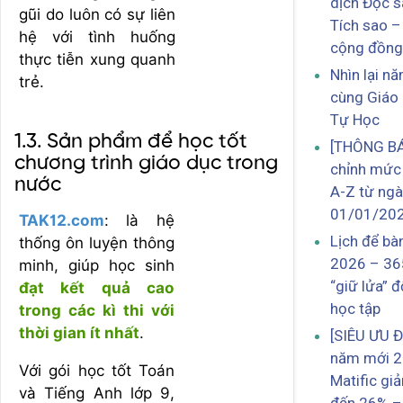
dịch Đọc s
gũi do luôn có sự liên
Tích sao –
hệ với tình huống
cộng đồng
thực tiễn xung quanh
Nhìn lại n
trẻ.
cùng Giáo
Tự Học
1.3. Sản phẩm để học tốt
[THÔNG BÁ
chương trình giáo dục trong
chỉnh mức 
nước
A-Z từ ngà
01/01/20
TAK12.com
:
là hệ
Lịch để bà
thống ôn luyện thông
2026 – 36
minh, giúp học sinh
“giữ lửa” 
đạt kết quả cao
học tập
trong các kì thi với
thời gian ít nhất
.
[SIÊU ƯU Đ
năm mới 2
Với gói học tốt Toán
Matific gi
và Tiếng Anh lớp 9,