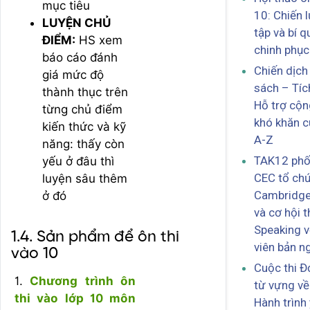
mục tiêu
10: Chiến 
LUYỆN CHỦ
tập và bí q
ĐIỂM:
HS xem
chinh phục 
báo cáo đánh
Chiến dịch
giá mức độ
sách – Tíc
thành thục trên
Hỗ trợ cộ
từng chủ điểm
khó khăn c
kiến thức và kỹ
A-Z
năng:
thấy còn
TAK12 phối
yếu ở đâu thì
CEC tổ ch
luyện sâu thêm
Cambridge
ở đó
và cơ hội t
Speaking v
1.4. Sản phẩm để ôn thi
viên bản n
vào 10
Cuộc thi Đ
1.
Chương trình ôn
từ vựng về
thi vào lớp 10 môn
Hành trình