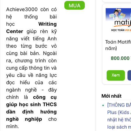
MUA
Achieve3000 còn có
hệ thống bài
học
Writing
Center
giúp rèn kỹ
năng viết tiếng Anh
Toán Matifi
theo từng bước vô
năm)
cùng bài bản. Ngoài
800.000
ra, chương trình còn
cung cấp thông tin và
yêu cầu về năng lực
Xem
đọc hiểu của các
ngành nghề - đây
Mới nhất
chính là
công cụ
giúp học sinh THCS
[THÔNG BÁ
dần định hướng
Plus (Kids
nghề nghiệp
cho
nhật hệ th
mình.
loại sách 