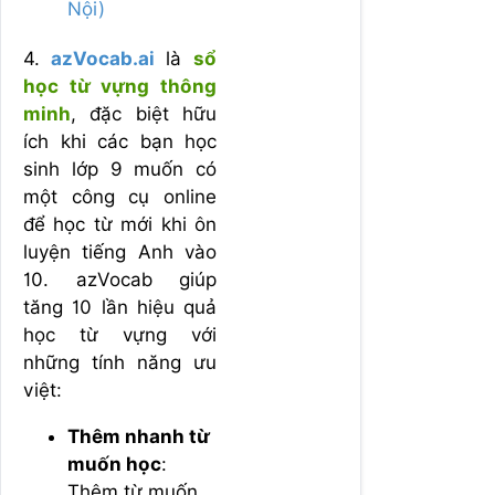
Nội)
4.
azVocab.ai
là
sổ
học từ vựng thông
minh
, đặc biệt hữu
ích khi các bạn học
sinh lớp 9 muốn có
một công cụ online
để học từ mới khi ôn
luyện tiếng Anh vào
10. azVocab giúp
tăng 10 lần hiệu quả
học từ vựng với
những tính năng ưu
việt:
Thêm nhanh từ
muốn học
:
Thêm từ muốn