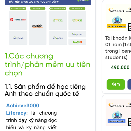
Tài khoản 
01 năm (1 
trong licen
1.Các chương
students)
trình/phần mềm ưu tiên
490.000
chọn
Xem
1.1. Sản phẩm để học tiếng
Anh theo chuẩn quốc tế
Achieve3000
Literacy
:
là chương
trình dạy kỹ năng đọc
hiểu và kỹ năng viết