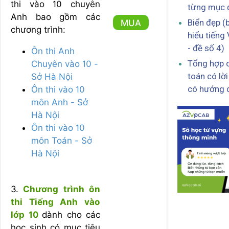
thi vào 10 chuyên
từng mục 
Anh bao gồm các
Biển đẹp (
MUA
chương trình:
hiểu tiếng 
- đề số 4)
Ôn thi Anh
Tổng hợp c
Chuyên vào 10 -
toán có lời
Sở Hà Nội
có hướng d
Ôn thi vào 10
môn Anh - Sở
Hà Nội
Ôn thi vào 10
môn Toán - Sở
Hà Nội
3.
Chương trình ôn
thi Tiếng Anh vào
lớp 10
dành cho các
học sinh có mục tiêu