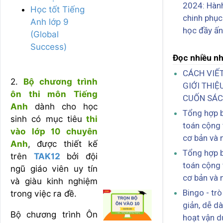
2024: Hành
Học tốt Tiếng
chinh phục
Anh lớp 9
học đầy ấ
(Global
Success)
Đọc nhiều n
CÁCH VIẾT
2.
Bộ chương trình
GIỚI THIỆ
ôn thi môn Tiếng
CUỐN SÁ
Anh
dành cho học
Tổng hợp b
sinh có mục tiêu
thi
toán cộng 
vào lớp 10 chuyên
cơ bản và 
Anh
, được thiết kế
Tổng hợp b
trên
TAK12
bởi đội
toán cộng 
ngũ giáo viên uy tín
cơ bản và 
và giàu kinh nghiệm
Bingo - tr
trong việc ra đề.
giản, dễ dà
Bộ chương trình Ôn
hoạt vận 