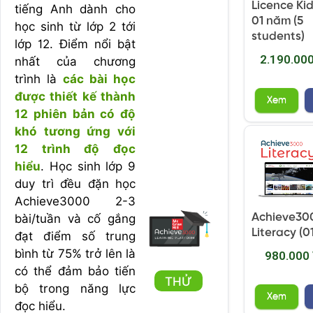
Licence Ki
tiếng Anh dành cho
01 năm (5
học sinh từ lớp 2 tới
students)
lớp 12. Điểm nổi bật
2.190.00
nhất của chương
trình là
các bài học
được thiết kế thành
Xem
12 phiên bản có độ
khó tương ứng với
12 trình độ đọc
hiểu
. Học sinh lớp 9
duy trì đều đặn học
Achieve3000 2-3
Achieve30
bài/tuần và cố gắng
Literacy (0
đạt điểm số trung
bình từ 75% trở lên là
980.000
có thể đảm bảo tiến
THỬ
bộ trong năng lực
Xem
đọc hiểu.