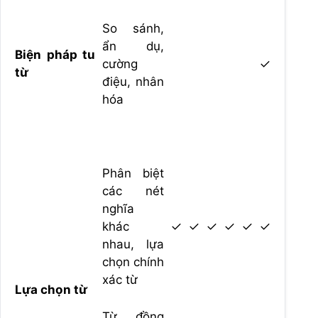
So sánh,
ẩn dụ,
Biện pháp tu
cường
✓
từ
điệu, nhân
hóa
Phân biệt
các nét
nghĩa
khác
✓
✓
✓
✓
✓
✓
nhau, lựa
chọn chính
xác từ
Lựa chọn từ
Từ đồng