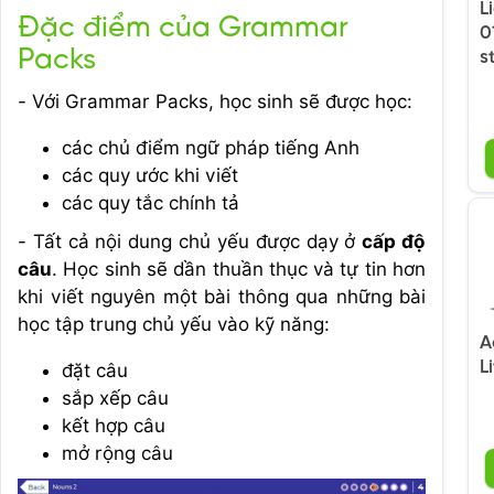
L
Đặc điểm của Grammar
0
Packs
s
- Với Grammar Packs, học sinh sẽ được học:
các chủ điểm ngữ pháp tiếng Anh
các quy ước khi viết
các quy tắc chính tả
- Tất cả nội dung chủ yếu được dạy ở
cấp độ
câu
. Học sinh sẽ dần thuần thục và tự tin hơn
khi viết nguyên một bài thông qua những bài
học tập trung chủ yếu vào kỹ năng:
A
L
đặt câu
sắp xếp câu
kết hợp câu
mở rộng câu