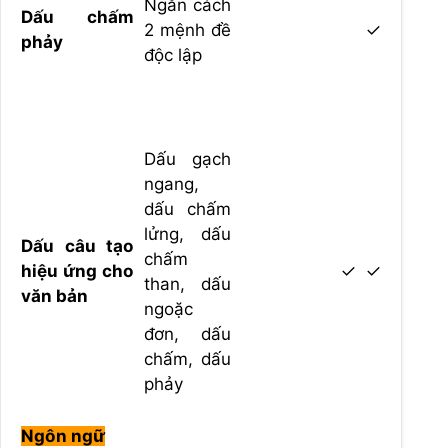
Ngăn cách
Dấu chấm
2 mệnh đề
✓
phảy
độc lập
Dấu gạch
ngang,
dấu chấm
lửng, dấu
Dấu câu tạo
chấm
hiệu ứng cho
✓
✓
than, dấu
văn bản
ngoặc
đơn, dấu
chấm, dấu
phảy
Ngôn ngữ