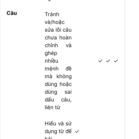
Câu
Tránh
và/hoặc
sửa lỗi câu
chưa hoàn
chỉnh và
ghép
nhiều
✓
✓
✓
mệnh đề
mà không
dùng hoặc
dùng sai
dấu câu,
liên từ
Hiểu và sử
dụng từ để
✓
hỏi