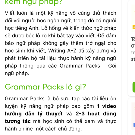
kèm ngữ pháp?
Viết luôn là một kỹ năng vô cùng thử thách
đối với người học ngôn ngữ, trong đó có người
học tiếng Anh. Lỗ hổng về kiến thức ngữ pháp
sẽ được bộc lộ rõ khi bắt tay vào viết. Để đảm
T
bảo ngữ pháp không gây thêm trở ngại cho
0
học sinh khi viết, Writing A-Z đã xây dựng và
t
phát triển bộ tài liệu thực hành kỹ năng ngữ
s
pháp thông qua các Grammar Packs - Gói
ngữ pháp.
Grammar Packs là gì?
Grammar Packs là bộ sưu tập các tài liệu ôn
luyện kỹ năng ngữ pháp bao gồm
1 video
hướng dẫn lý thuyết
và
2-3 hoạt động
tương tác
mà học sinh có thể xem và thực
hành online một cách chủ động.