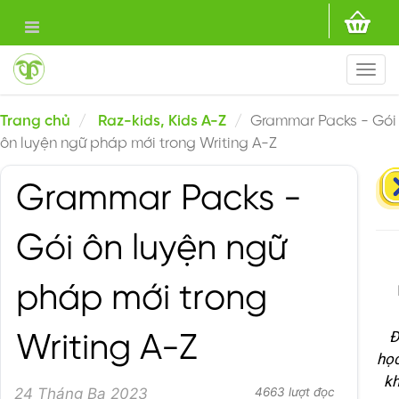
Togg
navi
Trang chủ
Raz-kids, Kids A-Z
Grammar Packs - Gói
ôn luyện ngữ pháp mới trong Writing A-Z
Grammar Packs -
Gói ôn luyện ngữ
pháp mới trong
Đ
Writing A-Z
học
kh
24 Tháng Ba 2023
4663 lượt đọc