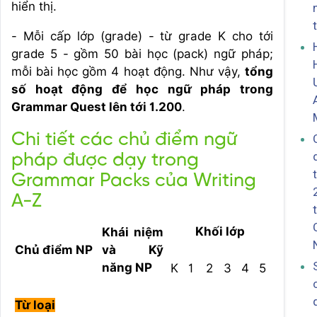
hiển thị.
- Mỗi cấp lớp (grade) - từ grade K cho tới
grade 5 - gồm 50 bài học (pack) ngữ pháp;
mỗi bài học gồm 4 hoạt động. Như vậy,
tổng
số hoạt động để học ngữ pháp trong
Grammar Quest lên tới 1.200
.
Chi tiết các chủ điểm ngữ
pháp được dạy trong
Grammar Packs của Writing
A-Z
Khối lớp
Khái niệm
Chủ điểm NP
và Kỹ
năng NP
K
1
2
3
4
5
Từ loại