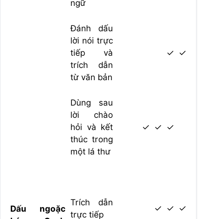
ngữ
Đánh dấu
lời nói trực
tiếp và
✓
✓
trích dẫn
từ văn bản
Dùng sau
lời chào
hỏi và kết
✓
✓
✓
thúc trong
một lá thư
Trích dẫn
✓
✓
✓
Dấu ngoặc
trực tiếp