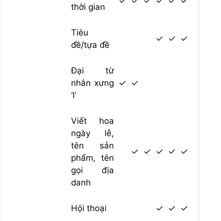
✓
✓
✓
✓
✓
✓
thời gian
Tiêu
✓
✓
✓
đề/tựa đề
Đại từ
nhân xưng
✓
✓
‘I’
Viết hoa
ngày lễ,
tên sản
✓
✓
✓
✓
✓
phẩm, tên
gọi địa
danh
Hội thoại
✓
✓
✓