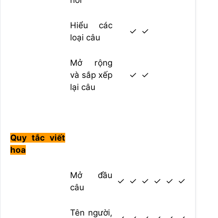
Hiểu các
✓
✓
loại câu
Mở rộng
và sắp xếp
✓
✓
lại câu
Quy tắc viết
hoa
Mở đầu
✓
✓
✓
✓
✓
✓
câu
Tên người,