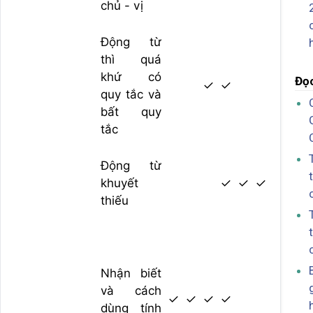
chủ - vị
Động từ
thì quá
khứ có
Đọc
✓
✓
quy tắc và
bất quy
tắc
Động từ
khuyết
✓
✓
✓
thiếu
Nhận biết
và cách
✓
✓
✓
✓
dùng tính