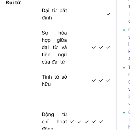
Đại từ
Đại từ bất
✓
định
Sự hòa
hợp giữa
đại từ và
✓
✓
✓
tiền ngữ
của đại từ
Tính từ sở
✓
✓
✓
hữu
Động từ
chỉ hoạt
✓
✓
✓
✓
✓
động