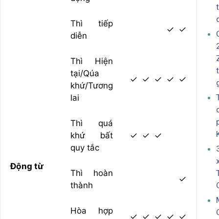
Thì tiếp
✓
✓
diễn
Thì Hiện
tại/Qúa
✓
✓
✓
✓
✓
khứ/Tương
lai
Thì quá
khứ bất
✓
✓
✓
quy tắc
Động từ
Thì hoàn
✓
thành
Hòa hợp
✓
✓
✓
✓
✓