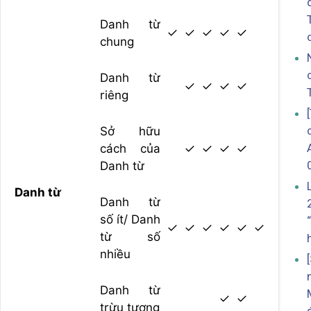
Danh từ
✓
✓
✓
✓
✓
chung
Danh từ
✓
✓
✓
✓
riêng
Sở hữu
cách của
✓
✓
✓
✓
Danh từ
Danh từ
Danh từ
số ít/ Danh
✓
✓
✓
✓
✓
✓
từ số
nhiều
Danh từ
✓
✓
trừu tượng