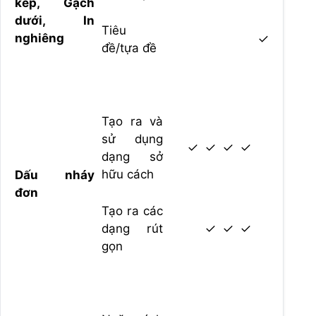
kép, Gạch
dưới, In
Tiêu
nghiêng
✓
đề/tựa đề
Tạo ra và
sử dụng
✓
✓
✓
✓
dạng sở
hữu cách
Dấu nháy
đơn
Tạo ra các
dạng rút
✓
✓
✓
gọn