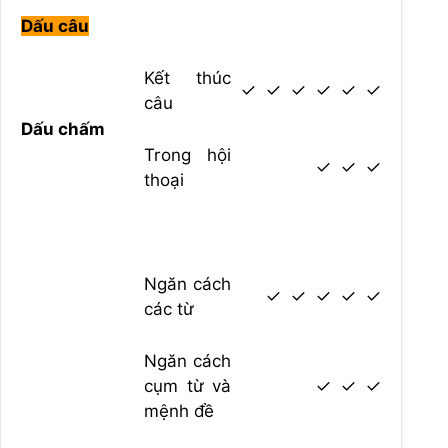
Dấu câu
Kết thúc
✓
✓
✓
✓
✓
✓
câu
Dấu chấm
Trong hội
✓
✓
✓
thoại
Ngăn cách
✓
✓
✓
✓
✓
các từ
Ngăn cách
cụm từ và
✓
✓
✓
mệnh đề