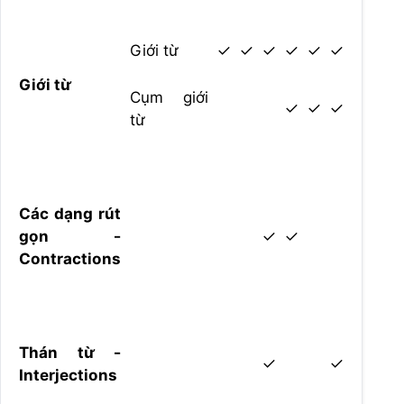
Giới từ
✓
✓
✓
✓
✓
✓
Giới từ
Cụm giới
✓
✓
✓
từ
Các dạng rút
gọn -
✓
✓
Contractions
Thán từ -
✓
✓
Interjections