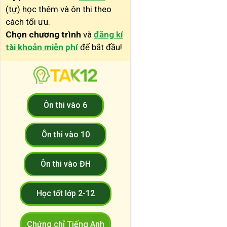
(tự) học thêm và ôn thi theo
cách tối ưu.
Chọn chương trình
và
đăng kí
tài khoản miễn phí
để bắt đầu!
Ôn thi vào 6
Ôn thi vào 10
Ôn thi vào ĐH
Học tốt lớp 2-12
Chứng chỉ Tiếng Anh