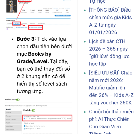
Tự Học
[THÔNG BÁO] Điều
chỉnh mức giá Kids
A-Z từ ngày
01/01/2026
Bước 3:
Tick vào lựa
Lịch để bàn CTH
chọn đầu tiên bên dưới
2026 – 365 ngày
mục
Books by
“giữ lửa” động lực
Grade/Level.
Tại đây,
học tập
bạn có thể thay đổi số
[SIÊU ƯU ĐÃI] Chào
ở 2 khung sẵn có để
năm mới 2026:
hiển thị số level sách
Matific giảm lên
tương ứng.
đến 26% – Kids A-Z
tặng voucher 260K
Chuỗi hội thảo miễn
phí: AI Thực Chiến
Cho Giáo Viên