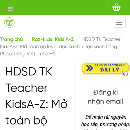
Togg
navi
Trang chủ
Raz-kids, Kids A-Z
HDSD TK Teacher
KidsA-Z: Mở toàn bộ level đọc sách, chọn sách tiếng
Pháp, tiếng Việt... cho HS
HDSD TK
Teacher
Đăng kí
nhận email
KidsA-Z: Mở
Để nhận tài nguyên
toàn bộ
học tập, phương pháp,