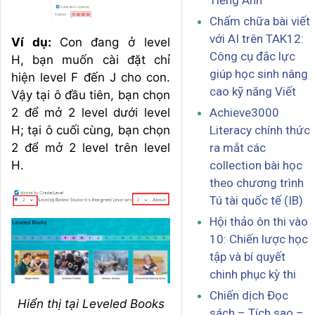
Tiếng Anh
Chấm chữa bài viết
với AI trên TAK12:
Ví dụ:
Con đang ở level
Công cụ đắc lực
H, bạn muốn cài đặt chỉ
giúp học sinh nâng
hiện level F đến J cho con.
cao kỹ năng Viết
Vậy tại ô đầu tiên, bạn chọn
Achieve3000
2 để mở 2 level dưới level
Literacy chính thức
H; tại ô cuối cùng, bạn chọn
ra mắt các
2 để mở 2 level trên level
collection bài học
H.
theo chương trình
Tú tài quốc tế (IB)
Hội thảo ôn thi vào
10: Chiến lược học
tập và bí quyết
chinh phục kỳ thi
Chiến dịch Đọc
Hiển thị tại Leveled Books
sách – Tích sao –