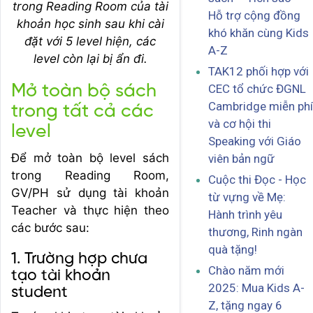
trong Reading Room của tài
Hỗ trợ cộng đồng
khoản học sinh sau khi cài
khó khăn cùng Kids
đặt với 5 level hiện, các
A-Z
level còn lại bị ẩn đi.
TAK12 phối hợp với
Mở toàn bộ sách
CEC tổ chức ĐGNL
Cambridge miễn phí
trong tất cả các
và cơ hội thi
level
Speaking với Giáo
Để mở toàn bộ level sách
viên bản ngữ
trong Reading Room,
Cuộc thi Đọc - Học
GV/PH sử dụng tài khoản
từ vựng về Mẹ:
Teacher và thực hiện theo
Hành trình yêu
các bước sau:
thương, Rinh ngàn
quà tặng!
1. Trường hợp chưa
Chào năm mới
tạo tài khoản
2025: Mua Kids A-
student
Z, tặng ngay 6