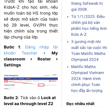
Trước khi tạo tài khoản
tháng Safeweb trị
KidsA-Z cho học sinh, nếu
giá 300K
muốn toàn bộ HS trong lớp
Từ 1/1/2025: Điều
sẽ được mở sách của toàn
chỉnh giá bộ sản
bộ 29 level, GV/PH thực
phẩm học tiếng Anh
hiện chỉnh sửa trong thiết
Kids A-Z
lập chung của lớp.
3 gương mặt nhí
Bước 1
:
Đăng nhập tài
xuất sắc tại cuộc thi
khoản Teacher
>
My
Toán Matific Maths
classroom > Roster >
Olympiad 2024
Settings
Matific Maths
Olympiad Vietnam
2024: Hành trình
chinh phục Toán
học đầy ấn tượng
Bước 2
: Tick vào ô
Lock at
level aa through level Z2
Đọc nhiều nhất