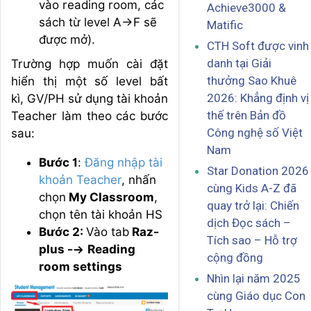
vào reading room, các
Achieve3000 &
sách từ level A->F sẽ
Matific
được mở).
CTH Soft được vinh
danh tại Giải
Trường hợp muốn cài đặt
thưởng Sao Khuê
hiển thị một số level bất
2026: Khẳng định vị
kì, GV/PH sử dụng tài khoản
thế trên Bản đồ
Teacher làm theo các bước
Công nghệ số Việt
sau:
Nam
Bước 1
:
Đăng nhập tài
Star Donation 2026
khoản Teacher
, nhấn
cùng Kids A-Z đã
chọn
My Classroom
,
quay trở lại: Chiến
chọn tên tài khoản HS
dịch Đọc sách –
Bước 2:
Vào tab
Raz-
Tích sao – Hỗ trợ
plus --> Reading
cộng đồng
room settings
Nhìn lại năm 2025
cùng Giáo dục Con