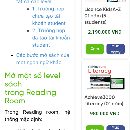
tất cả các level
1. Trường hợp
Licence KidsA-Z
chưa tạo tài
01 năm (5
students)
khoản student
2. Trường hợp
2.190.000 VND
đã tạo tài khoản
student
Mua
Xem
ngay
Các bước mở sách của
một ngôn ngữ khác
Mở một số level
sách
trong Reading
Achieve3000
Room
Literacy (01 năm)
Trong Reading room, hệ
980.000 VND
thống mặc định:
Mua