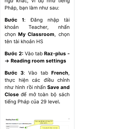
ngữ khác, ví dụ như tiếng
Pháp, bạn làm như sau:
Bước 1
: Đăng nhập tài
khoản Teacher, nhấn
chọn
My Classroom
, chọn
tên tài khoản HS
Bước 2:
Vào tab
Raz-plus -
-> Reading room settings
Bước 3
:
Vào tab
French
,
thực hiện các điều chỉnh
như hình rồi nhấn
Save and
Close
để mở toàn bộ sách
tiếng Pháp của 29 level
.