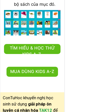
bộ sách của mục đó.
TÌM HIỂU & HỌC THỬ
KIDS A-Z
MUA DÙNG KIDS A-Z
ConTuHoc khuyến nghị học
sinh sử dụng
giải pháp ôn
luyện cá nhân hóa
TAK12
để