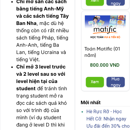
Xem
Chỉ mở sẵn các sách
ngay
bằng tiếng Anh-Mỹ
và các sách tiếng Tây
Ban Nha
, mặc dù hệ
thống còn có rất nhiều
sách tiếng Pháp, tiếng
Anh-Anh, tiếng Ba
Toán Matific (01
Lan, tiếng Ucraina và
năm)
tiếng Việt.
800.000 VND
Chỉ mở 3 level trước
và 2 level sau so với
Mua
level hiện tại của
Xem
ngay
student
để tránh tình
trạng student mở ra
Mới nhất
đọc các sách quá khó
so với trình độ của
Hè Rực Rỡ - Học
mình (ví dụ student
Hết Cỡ: Nhận ngay
đang ở level D thì khi
Ưu đãi đến 30% cho