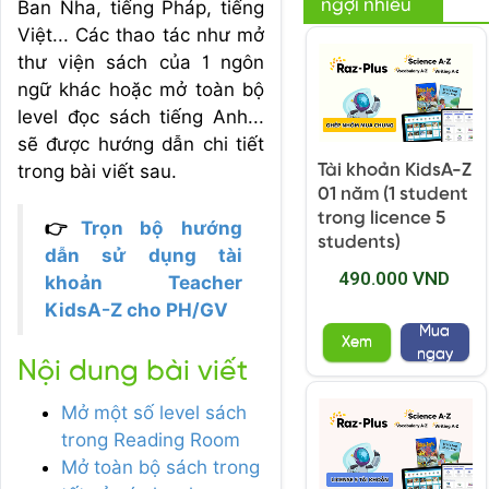
ngợi nhiều
Ban Nha, tiếng Pháp, tiếng
Việt... Các thao tác như mở
thư viện sách của 1 ngôn
ngữ khác hoặc mở toàn bộ
level đọc sách tiếng Anh...
sẽ được hướng dẫn chi tiết
trong bài viết sau.
Tài khoản KidsA-Z
01 năm (1 student
trong licence 5
👉
Trọn bộ hướng
students)
dẫn sử dụng tài
490.000 VND
khoản Teacher
KidsA-Z cho PH/GV
Mua
Xem
ngay
Nội dung bài viết
Mở một số level sách
trong Reading Room
Mở toàn bộ sách trong