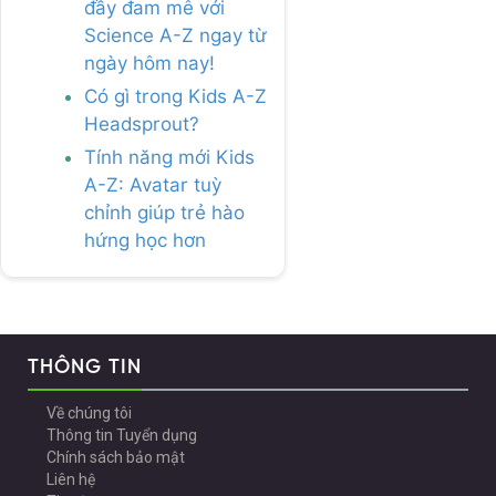
đầy đam mê với
Science A-Z ngay từ
ngày hôm nay!
Có gì trong Kids A-Z
Headsprout?
Tính năng mới Kids
A-Z: Avatar tuỳ
chỉnh giúp trẻ hào
hứng học hơn
THÔNG TIN
Về chúng tôi
Thông tin Tuyển dụng
Chính sách bảo mật
Liên hệ