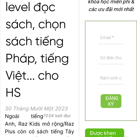
khóa học miễn phí &
level đọc
các ưu đãi mới nhất
sách, chọn
sách tiếng
Pháp, tiếng
Việt... cho
HS
30 Tháng Mười Một 2023
Ngoài tiếng
7034 lượt đọc
Anh, Raz Kids mở rộng/Raz
Plus còn có sách tiếng Tây
Được khen