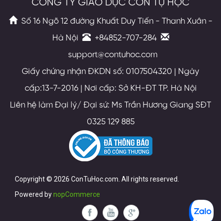
CÔNG TY GIÁO DỤC CON TỰ HỌC
Số 16 Ngõ 12 đường Khuất Duy Tiến - Thanh Xuân -
Hà Nội
+84852-707-284
support@contuhoc.com
Giấy chứng nhận ĐKDN số: 0107504320 | Ngày
cấp:13-7-2016 | Nơi cấp: Sở KH-ĐT TP. Hà Nội
Liên hệ làm Đại lý/ Đại sứ: Ms Trần Hương Giang SĐT
0325 129 885
Copyright © 2026 ConTuHoc.com. All rights reserved.
Powered by
nopCommerce