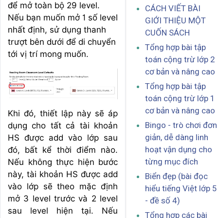
để mở toàn bộ 29 level.
CÁCH VIẾT BÀI
Nếu bạn muốn mở 1 số level
GIỚI THIỆU MỘT
nhất định, sử dụng thanh
CUỐN SÁCH
trượt bên dưới để di chuyển
Tổng hợp bài tập
tới vị trí mong muốn.
toán cộng trừ lớp 2
cơ bản và nâng cao
Tổng hợp bài tập
toán cộng trừ lớp 1
cơ bản và nâng cao
Khi đó, thiết lập này sẽ áp
Bingo - trò chơi đơn
dụng cho tất cả tài khoản
giản, dễ dàng linh
HS được add vào lớp sau
hoạt vận dụng cho
đó, bất kể thời điểm nào.
từng mục đích
Nếu không thực hiện bước
này, tài khoản HS được add
Biển đẹp (bài đọc
vào lớp sẽ theo mặc định
hiểu tiếng Việt lớp 5
mở 3 level trước và 2 level
- đề số 4)
sau level hiện tại. Nếu
Tổng hợp các bài